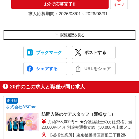
1分で応募完了!!
キープ
求人応募期間：2026/08/01～2026/08/31
閲覧履歴を見る
ブックマーク
ポストする
シェアする
URLをシェア
20
件のこの求人と職種が同じ求人
正社員
株式会社ASCare
訪問入浴のケアスタッフ（運転なし）
月給265,000円〜 ★介護福祉士の方は資格手当
20,000円／月 別途交通費支給（30,000円上限／
月） 別途残業手当（月平均残業時間15時間）残業
【板橋営業所】東京都板橋区蓮根三丁目28-
代全額支給