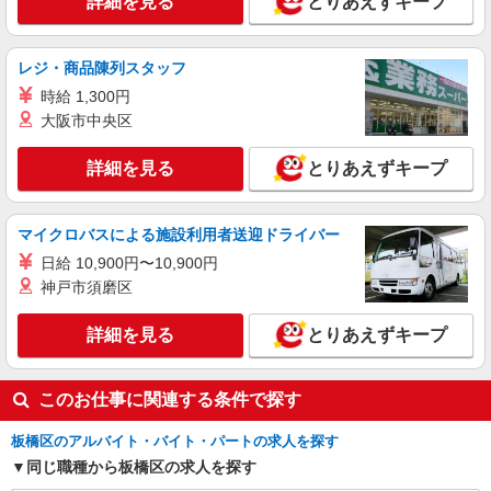
詳細を見る
とりあえずキープ
万円〜 ※下記毎月平均的に支払われる手当を含み
ます。 ・職務手当 ・特別職務手当 ・特別地域手
東京都板橋区徳丸6丁目1-11
当 ・（東京都）居住支援特別手当 ・働きがい向上
レジ・商品陳列スタッフ
手当 ・特別夜勤手当 ・日祝手当（月平均2回分）
詳細を見る
キープ
・夜勤手当（月平均5回分） ※居住支援特別手当
時給 1,300円
は勤続5年目までの方はさらに1万円支給（再入社
大阪市中央区
は除く） ◎賞与：基本給2.08ヶ月分/年支給 ◎残
正社員
業時は別途時間外手当支給（超過1分〜）
SOMPOケア ラヴィーレ高島平/5004aa1
詳細を見る
とりあえずキープ
介護スタッフ
【介護福祉士】 月給：305,300円 年収例：410
マイクロバスによる施設利用者送迎ドライバー
万円〜 ※下記毎月平均的に支払われる手当を含み
ます。 ・職務手当 ・特別職務手当 ・特別地域手
日給 10,900円〜10,900円
東京都板橋区坂下3-5-2
当 ・（東京都）居住支援特別手当 ・働きがい向上
神戸市須磨区
手当 ・特別夜勤手当 ・日祝手当（月平均2回分）
詳細を見る
キープ
・夜勤手当（月平均5回分） ※居住支援特別手当
詳細を見る
とりあえずキープ
は勤続5年目までの方はさらに1万円支給（再入社
は除く） ◎賞与：基本給2.08ヶ月分/年支給 ◎残
業時は別途時間外手当支給（超過1分〜）
このお仕事に関連する条件で探す
板橋区のアルバイト・バイト・パートの求人を探す
同じ職種から板橋区の求人を探す