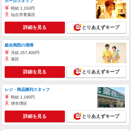
ホールスタッフ
保加入者）の場合は時給1,460円 【実務者研修・
東京都板橋区徳丸2-17-9
時給 1,150円
初任者研修（ヘルパー1級・2級）】 時給1,330円
仙台市青葉区
◎週20時間以上勤務（社保加入者）の場合は時給
詳細を見る
キープ
1,380円 ※居住支援特別手当は勤続5年目までの方
はさらに時給＋50円（再入社者は除く） ◎夜勤1
詳細を見る
とりあえずキープ
勤務（時給制）：26,280円〜28,360円
正社員
SOMPOケア ラヴィーレ赤塚公園/5010aa1
総合病院の清掃
介護スタッフ
月給 257,400円
【実務者研修】 月給：269,500円 年収例：364
万円〜 【初任者研修・無資格】 月給：259,800円
港区
年収例：351万円〜 ※職務手当、（東京都）居住
東京都板橋区大門7-5
支援特別手当、日祝手当（月平均2回分）、夜勤手
詳細を見る
とりあえずキープ
当（月平均5回分）等、毎月平均的に支払われる手
詳細を見る
キープ
当を含みます。 ※居住支援特別手当は勤続5年目
までの方はさらに1万円支給（再入社は除く） ◎
レジ・商品陳列スタッフ
賞与：基本給2.08ヶ月分/年支給 ◎残業時は別途時
正社員
間外手当支給（超過1分〜）
時給 1,180円
SOMPOケア ラヴィーレ光が丘公園/5007aa1
堺市堺区
介護スタッフ
【介護福祉士】 月給：305,300円 年収例：410
詳細を見る
とりあえずキープ
万円〜 ※下記毎月平均的に支払われる手当を含み
ます。 ・職務手当 ・特別職務手当 ・特別地域手
東京都板橋区赤塚新町2-7-16
当 ・（東京都）居住支援特別手当 ・働きがい向上