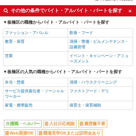
同じ特徴から新板橋駅の求人を探す
その他の条件でバイト・アルバイト・パートを探す
入社日応相談
履歴書不要
板橋区の職種からバイト・アルバイト・パートを探す
Web面接OK
職場見学OKまたは説明会あり
ファッション・アパレル
飲食・フード
未経験歓迎
経験者・有資格者歓迎
教育・保育
清掃・警備・ビルメンテナンス・
新卒・第二新卒歓迎
女性活躍中
設備管理
主婦・主夫歓迎
フリーター歓迎
営業
イベント・キャンペーン・アミュ
学歴不問
ブランクOK
ーズメント
ミドル（40代～）活躍中
エルダー（50代～）活躍中
板橋区の人気の職種からバイト・アルバイト・パートを探す
シニア（60代～）活躍中
昇給あり
弁当・惣菜
清掃・ハウスクリーニング
週払い
週2～3日勤務OK
サービス提供責任者・ソーシャル
ファストフード・デリ
10時～勤務OK
16時前退社OK
ワーカー
時間や曜日が選べる・シフト自由
深夜
家電・携帯販売
保育士・保育補助
禁煙・分煙
残業ほぼなし
転勤なし
登録制
介護職・ヘルパー
入社日応相談
履歴書不要
交通費支給
社会保険あり
Web面接OK
職場見学OKまたは説明会あり