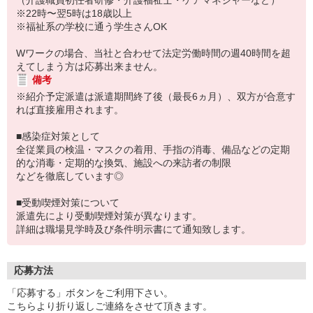
（介護職員初任者研修・介護福祉士・ケアマネジャーなど）
※22時〜翌5時は18歳以上
※福祉系の学校に通う学生さんOK
Wワークの場合、当社と合わせて法定労働時間の週40時間を超
えてしまう方は応募出来ません。
備考
※紹介予定派遣は派遣期間終了後（最長6ヵ月）、双方が合意す
れば直接雇用されます。
■感染症対策として
全従業員の検温・マスクの着用、手指の消毒、備品などの定期
的な消毒・定期的な換気、施設への来訪者の制限
などを徹底しています◎
■受動喫煙対策について
派遣先により受動喫煙対策が異なります。
詳細は職場見学時及び条件明示書にて通知致します。
応募方法
「応募する」ボタンをご利用下さい。
こちらより折り返しご連絡をさせて頂きます。