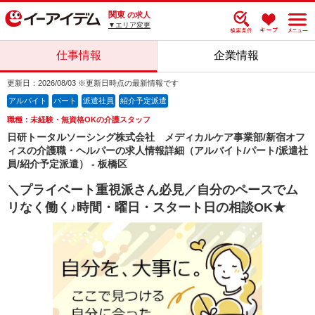
関東
の求人
▼エリア変更
仕事情報
企業情報
更新日：2026/08/03 ※更新日時点の最新情報です
アルバイト
パート
派遣社員
紹介予定派遣
職種：未経験・無資格OKの介護スタッフ
日研トータルソーシング株式会社 メディカルケア事業部/新宿オフ
ィスの介護職・ヘルパーの求人情報詳細（アルバイト/パート/派遣社
員/紹介予定派遣） - 板橋区
＼プライベート重視派さん必見／自分のペースでム
リなく働く♪時間・曜日・スタート日の相談OK★