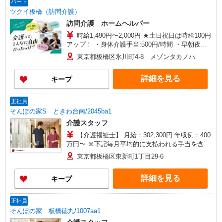
パート
ツクイ板橋（訪問介護）
訪問介護 ホームヘルパー
時給1,490円〜2,000円 ★土日祝日は時給100円
アップ！ ・身体介護手当:500円/時間 ・早朝夜間
深夜手当:300円/時間 （18:00〜翌07:59の時間
東京都板橋区氷川町4-8 メゾンタカノハ
帯） ・ICT手当:2,000円/月 ・深夜割増は別途支給
・ケア→ケアの移動時間も賃金（時給）を支給 ・
詳細を見る
キープ
居住支援特別手当:120円/時間含む ※給与幅は資
格・経験等による
正社員
そんぽの家S ときわ台南/2045ba1
介護スタッフ
【介護福祉士】 月給：302,300円 年収例：400
万円〜 ※下記毎月平均的に支払われる手当を含み
ます。 ・職務手当 ・特別職務手当 ・特別地域手
東京都板橋区東新町1丁目29-6
当 ・（東京都）居住支援特別手当 ・働きがい向上
手当 ・特別夜勤手当 ・日祝手当（月平均2回分）
詳細を見る
キープ
・夜勤手当（月平均5回分） ※居住支援特別手当
は勤続5年目までの方はさらに1万円支給（再入社
は除く） ◎賞与：基本給2.08ヶ月分/年支給 ◎残
正社員
業時は別途時間外手当支給（超過1分〜）
そんぽの家 板橋徳丸/1007aa1