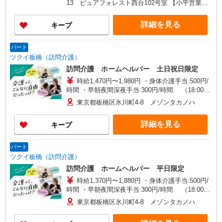
13 ピュアフォレスト西台102号室 【小平営業
所】東京都小平市仲町571番地2 ラリーマンショ
ン1F東 【在宅介護センター調布】東京都調布市国
詳細を見る
キープ
領町五丁目4-17 パレス調布1990A館 【在宅介護
センター府中】東京都府中市武蔵台二丁目20-16
メゾンド樹庵1階 【立川営業所】東京都立川市富
パート
士見町一丁目21-18 野村ビル101号室 【在宅介護
ツクイ板橋（訪問介護）
センター成瀬】東京都町田市南成瀬五丁目1-6 コ
訪問介護 ホームヘルパー 土日祝日限定
ーポ台益ナルセ B1F
時給1,470円〜1,980円 ・身体介護手当:500円/
時間 ・早朝夜間深夜手当:300円/時間 （18:00〜
翌07:59の時間帯） ・ICT手当:2,000円/月 ・ケア
東京都板橋区氷川町4-8 メゾンタカノハ
→ケアの移動時間も賃金（時給）を支給 ・土日祝
日手当:100円/時間含む ※給与幅は資格・経験等に
詳細を見る
キープ
よる
パート
ツクイ板橋（訪問介護）
訪問介護 ホームヘルパー 平日限定
時給1,370円〜1,880円 ・身体介護手当:500円/
時間 ・早朝夜間深夜手当:300円/時間 （18:00〜
翌07:59の時間帯） ・ICT手当:2,000円/月 ・ケア
東京都板橋区氷川町4-8 メゾンタカノハ
→ケアの移動時間も賃金（時給）を支給 ※給与幅
は資格・経験等による