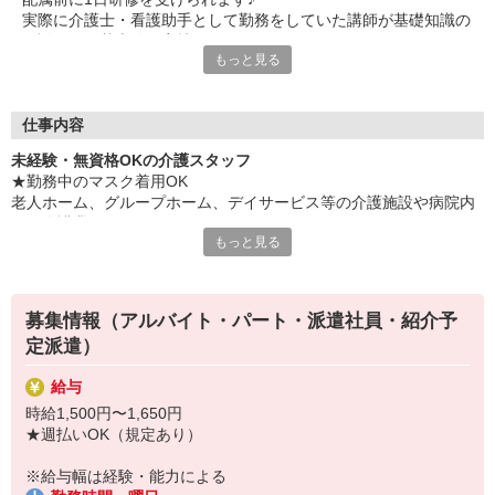
実際に介護士・看護助手として勤務をしていた講師が基礎知識の
ご説明から基本的な実技まで研修します！
もっと見る
※時給：1,226円＋交通費（規定あり）支給あり
【時間】10:00〜17:00（昼食休憩あり）
【場所】立川メディカルケア研修センター（東京都立川市錦町1-
12-14）
仕事内容
未経験・無資格OKの介護スタッフ
＼ プライベート重視派さん必見 ／
★勤務中のマスク着用OK
「仕事は大切だけど、私生活はもっと大事にしたい・・・」
老人ホーム、グループホーム、デイサービス等の介護施設や病院内
そんなあなたにオススメ！
での介護業務をお願いします。
日数や曜日、時間の相談ができるから、
もっと見る
家事・育児や趣味・学業との両立など
・食事や入浴のお手伝いなどの身体介護
様々なライフスタイルに合わせられる♪
・シーツ交換、ベッドメイクなどの環境整備
自分らしく活躍できる場を探しているなら、この機会にぜひ！
・薬やおしぼりの準備などのケア
募集情報（アルバイト・パート・派遣社員・紹介予
・体操や季節ごとのレクリエーション
＼ 嬉しいメリットいっぱい ／
定派遣）
・歩行、車椅子の介助
◎交通費全額支給
・見守り
◎規定により週払いOK
給与
※施設により異なります
◎勤務スタート後のフォロー体制も万全
時給1,500円〜1,650円
さらに、旅行やグルメ、テーマパークに飲食店など
★施設内は冷暖房完備！いつでも快適にお仕事できますよ！
★週払いOK（規定あり）
様々なサービスをお得に楽しめちゃう福利厚生も注目のポイント
★まずはお名前を覚えてコミュニケーションをとるところから！
★
あなたのスキルに合わせて少しずつお仕事をお願いしていきます。
※給与幅は経験・能力による