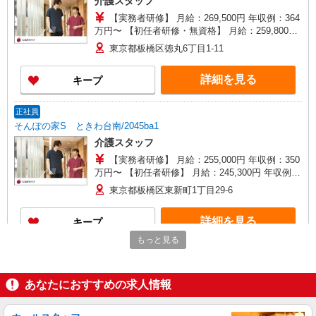
介護スタッフ
【実務者研修】 月給：269,500円 年収例：364
万円〜 【初任者研修・無資格】 月給：259,800円
年収例：351万円〜 ※職務手当、（東京都）居住
東京都板橋区徳丸6丁目1-11
支援特別手当、日祝手当（月平均2回分）、夜勤手
当（月平均5回分）等、毎月平均的に支払われる手
詳細を見る
キープ
当を含みます。 ※居住支援特別手当は勤続5年目
までの方はさらに1万円支給（再入社は除く） ◎
賞与：基本給2.08ヶ月分/年支給 ◎残業時は別途時
正社員
間外手当支給（超過1分〜）
そんぽの家S ときわ台南/2045ba1
介護スタッフ
【実務者研修】 月給：255,000円 年収例：350
万円〜 【初任者研修】 月給：245,300円 年収例：
335万円〜 ※職務手当、（東京都）居住支援特別
東京都板橋区東新町1丁目29-6
手当、働きがい向上手当、日祝手当（月平均2回
分）、夜勤手当（月平均5回分）等、毎月平均的に
詳細を見る
キープ
支払われる手当を含みます。 ※居住支援特別手当
は勤続5年目までの方はさらに1万円支給（再入社
もっと見る
は除く） ◎賞与：基本給2.08ヶ月分/年支給 ◎残
アルバイト
パート
業時は別途時間外手当支給（超過1分〜）
SOMPOケア 徳丸 小規模多機能/3050ka2
あなたにおすすめの求人情報
介護スタッフ
★（東京都）居住支援特別手当対象求人 【介
護福祉士】 時給1,410円 ◎週20時間以上勤務（社