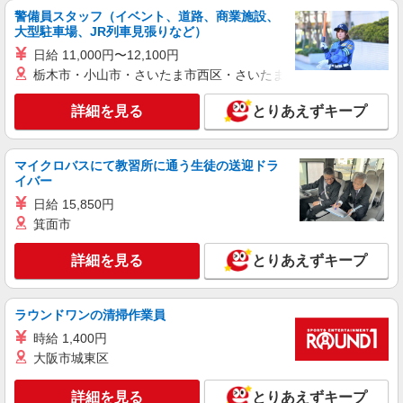
は除く） ◎賞与：基本給2.08ヶ月分/年支給 ◎残
警備員スタッフ（イベント、道路、商業施設、
正社員
業時は別途時間外手当支給（超過1分〜）
大型駐車場、JR列車見張りなど）
SOMPOケア ラヴィーレ高島平/5004aa1
日給 11,000円〜12,100円
介護スタッフ
栃木市・小山市・さいたま市西区・さいたま市岩槻区・久喜市・
【実務者研修】 月給：269,500円 年収例：364
万円〜 【初任者研修・無資格】 月給：259,800円
詳細を見る
とりあえずキープ
年収例：351万円〜 ※職務手当、（東京都）居住
東京都板橋区坂下3-5-2
支援特別手当、日祝手当（月平均2回分）、夜勤手
当（月平均5回分）等、毎月平均的に支払われる手
詳細を見る
キープ
当を含みます。 ※居住支援特別手当は勤続5年目
マイクロバスにて教習所に通う生徒の送迎ドラ
までの方はさらに1万円支給（再入社は除く） ◎
イバー
賞与：基本給2.08ヶ月分/年支給 ◎残業時は別途時
正社員
日給 15,850円
間外手当支給（超過1分〜）
そんぽの家 板橋三園/1009aa1
箕面市
介護スタッフ
詳細を見る
とりあえずキープ
【実務者研修】 月給：269,500円 年収例：364
万円〜 【初任者研修・無資格】 月給：259,800円
年収例：351万円〜 ※職務手当、（東京都）居住
東京都板橋区三園2丁目12-14
支援特別手当、日祝手当（月平均2回分）、夜勤手
ラウンドワンの清掃作業員
当（月平均5回分）等、毎月平均的に支払われる手
時給 1,400円
詳細を見る
キープ
当を含みます。 ※居住支援特別手当は勤続5年目
大阪市城東区
までの方はさらに1万円支給（再入社は除く） ◎
賞与：基本給2.08ヶ月分/年支給 ◎残業時は別途時
アルバイト
パート
間外手当支給（超過1分〜）
詳細を見る
とりあえずキープ
そんぽの家S 板橋若木/2041bc3