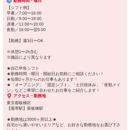
20代・30代・40代・50代・60代、
勤務時間・曜日
若手からミドル、中高年（エルダー）、シニア世代まで幅広く活躍
【シフト例】
中！
早番／7:00〜16:00
日勤／9:00〜18:00
「こんな時だからこそ、しっかり稼いでおきたい！」
遅番／11:00〜20:00
「すぐに働けるところはないかな…」
夜勤／16:00〜翌9:00
「しっかり稼げるアルバイトを探してる。」
そんな方もぜひ！お気軽にご連絡ください♪
【勤務】週3日〜OK
※休憩1〜2h含む
※施設により異なります
★自己申告シフト
★勤務時間・曜日・開始日お気軽にご相談ください！
★短期2ヶ月からのお仕事もあります！
★「オープニング」「固定シフト」「土日祝休み」「夜勤メイ
ン」などご希望に合わせたお仕事をご紹介します！
アクセス・勤務地
東京都板橋区
【最寄駅】新板橋駅
★勤務地は3000ヶ所以上★
自宅から通いやすいエリアなど、お好きな勤務地をお選び下さ