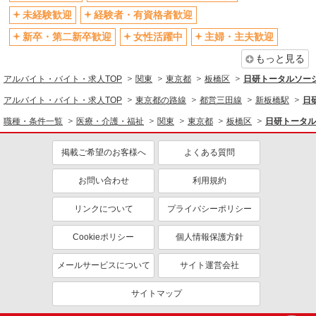
社割・特典あり
研修制度あり
未経験歓迎
経験者・有資格者歓迎
資格取得支援制度あり
高収入・高額
新卒・第二新卒歓迎
女性活躍中
主婦・主夫歓迎
同じ職種から求人を探す
もっと見る
医療・介護・福祉
アルバイト・バイト・求人TOP
関東
東京都
板橋区
日研トータルソー
介護職・ヘルパー
アルバイト・バイト・求人TOP
東京都の路線
都営三田線
新板橋駅
日
職種・条件一覧
医療・介護・福祉
関東
東京都
板橋区
日研トータル
同じ特徴から求人を探す
未経験歓迎
ミドル（40代～）活躍中
掲載ご希望のお客様へ
よくある質問
週2～3日勤務OK
深夜
お問い合わせ
利用規約
交通費支給
社会保険あり
リンクについて
プライバシーポリシー
Cookieポリシー
個人情報保護方針
メールサービスについて
サイト運営会社
サイトマップ