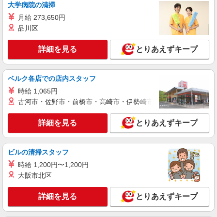
手当 ・特別夜勤手当 ・日祝手当（月平均2回分）
大学病院の清掃
詳細を見る
キープ
・夜勤手当（月平均5回分） ※居住支援特別手当
月給 273,650円
は勤続5年目までの方はさらに1万円支給（再入社
品川区
は除く） ◎賞与：基本給2.08ヶ月分/年支給 ◎残
正社員
業時は別途時間外手当支給（超過1分〜）
SOMPOケア ラヴィーレ赤塚公園/5010aa1
詳細を見る
とりあえずキープ
介護スタッフ
【介護福祉士】 月給：305,300円 年収例：410
万円〜 ※下記毎月平均的に支払われる手当を含み
ベルク各店での店内スタッフ
ます。 ・職務手当 ・特別職務手当 ・特別地域手
東京都板橋区大門7-5
時給 1,065円
当 ・（東京都）居住支援特別手当 ・働きがい向上
手当 ・特別夜勤手当 ・日祝手当（月平均2回分）
古河市・佐野市・前橋市・高崎市・伊勢崎市・太田市・館林市・
詳細を見る
キープ
・夜勤手当（月平均5回分） ※居住支援特別手当
は勤続5年目までの方はさらに1万円支給（再入社
詳細を見る
とりあえずキープ
は除く） ◎賞与：基本給2.08ヶ月分/年支給 ◎残
正社員
業時は別途時間外手当支給（超過1分〜）
そんぽの家 板橋三園/1009aa1
介護スタッフ
ビルの清掃スタッフ
【介護福祉士】 月給：305,300円 年収例：410
時給 1,200円〜1,200円
万円〜 ※下記毎月平均的に支払われる手当を含み
大阪市北区
ます。 ・職務手当 ・特別職務手当 ・特別地域手
東京都板橋区三園2丁目12-14
当 ・（東京都）居住支援特別手当 ・働きがい向上
詳細を見る
とりあえずキープ
手当 ・特別夜勤手当 ・日祝手当（月平均2回分）
詳細を見る
キープ
・夜勤手当（月平均5回分） ※居住支援特別手当
は勤続5年目までの方はさらに1万円支給（再入社