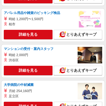
登録ヘルパー
時給：1,270円 ーーーーーーー 【資格取得
アパレル用品や雑貨のピッキング検品
後】 時給1,620円〜 ＊早朝夜間：時給2,003円〜
＊日曜祝日：時給1,920円〜 ーーーーーーー
時給 1,200円〜1,500円
東京都板橋区若木3丁目3-1
柏市
詳細を見る
キープ
詳細を見る
とりあえずキープ
正社員
SOMPOケア ラヴィーレ光が丘公園/5007aa1
マンションの受付・案内スタッフ
介護スタッフ
時給 2,000円
【実務者研修】 月給：269,500円 年収例：364
渋谷区
万円〜 【初任者研修・無資格】 月給：259,800円
年収例：351万円〜 ※職務手当、（東京都）居住
東京都板橋区赤塚新町2-7-16
詳細を見る
とりあえずキープ
支援特別手当、日祝手当（月平均2回分）、夜勤手
当（月平均5回分）等、毎月平均的に支払われる手
詳細を見る
キープ
当を含みます。 ※居住支援特別手当は勤続5年目
までの方はさらに1万円支給（再入社は除く） ◎
大学病院の中材滅菌
賞与：基本給2.08ヶ月分/年支給 ◎残業時は別途時
正社員
月給 254,160円
間外手当支給（超過1分〜）
そんぽの家 板橋徳丸/1007aa1
足立区
介護スタッフ
【介護福祉士】 月給：305,300円 年収例：410