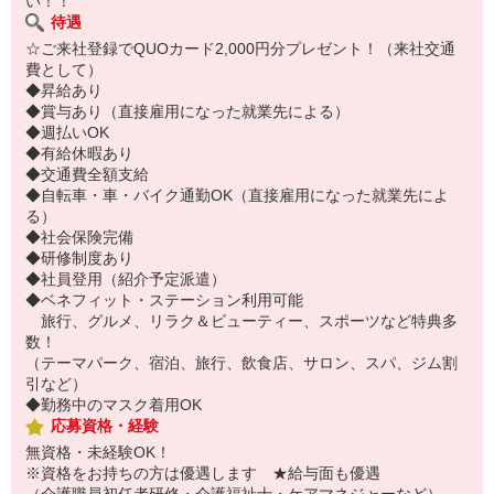
い！！
待遇
☆ご来社登録でQUOカード2,000円分プレゼント！（来社交通
費として）
◆昇給あり
◆賞与あり（直接雇用になった就業先による）
◆週払いOK
◆有給休暇あり
◆交通費全額支給
◆自転車・車・バイク通勤OK（直接雇用になった就業先によ
る）
◆社会保険完備
◆研修制度あり
◆社員登用（紹介予定派遣）
◆ベネフィット・ステーション利用可能
旅行、グルメ、リラク＆ビューティー、スポーツなど特典多
数！
（テーマパーク、宿泊、旅行、飲食店、サロン、スパ、ジム割
引など）
◆勤務中のマスク着用OK
応募資格・経験
無資格・未経験OK！
※資格をお持ちの方は優遇します ★給与面も優遇