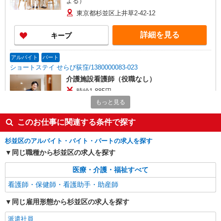
よる）
東京都杉並区上井草2-42-12
詳細を見る
キープ
アルバイト
パート
ショートステイ せらび荻窪/1380000083-023
介護施設看護師（役職なし）
時給1,885円
もっと見る
東京都杉並区今川4-8-8 バス停「井草八幡宮」
下車後、徒歩1分
このお仕事に関連する条件で探す
詳細を見る
キープ
杉並区のアルバイト・バイト・パートの求人を探す
同じ職種から杉並区の求人を探す
職業紹介
株式会社kotrio /●YK-S-2023712
医療・介護・福祉すべて
西荻窪駅≫高級シニアマンションの看護師▼居
看護師・保健師・看護助手・助産師
室の巡回等
時給2400円〜＜交通費全額支給(ガソリン代含
同じ雇用形態から杉並区の求人を探す
む)＞
派遣社員
杉並区 ☆来社不要