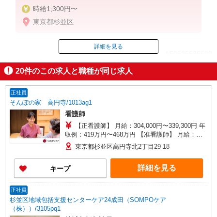
時給1,300円〜
東京都杉並区
詳細を見る
ID：AE0625535609
20
件のこの求人と職種が同じ求人
掲載期間終了
正社員
そんぽの家 高円寺/1013ag1
看護師
【正看護師】 月給：304,000円〜339,300円 年
収例：419万円〜468万円 【准看護師】 月給：
278,300円〜313,600円 年収例：383万円〜432万円
東京都杉並区高円寺北2丁目29-18
【賞与】あり（年2回） ※月給は職務手当、働き
がい向上手当、日祝手当（月平均2回分）等、 毎
詳細を見る
キープ
月平均的に支払われる手当を含みます。 ◎月給は
経験により異なります。 ◎残業時は別途時間外手
当支給（超過1分〜） ◎賞与 基本給2.08ヶ月分/
正社員
年支給
杉並区地域包括支援センターケア24成田（SOMPOケア
（株））/3105pq1