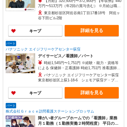
【月給】320,500円〜372,900円 【年収例】440
万円〜513万円（年2回の賞与含む） ※月給は職務
手当、働きがい向上手当、日祝手当（月平均2回
東京都杉並区阿佐谷南1丁目17番18号 阿佐ヶ
分）等、 毎月平均的に支払われる手当を含みま
谷下田ビル2階
す。 ◎月給は経験により異なります。 ◎残業時は
別途時間外手当支給（超過1分〜） ◎賞与 基本
詳細を見る
キープ
給2.08ヶ月分/年支給
パート
パナソニック エイジフリーケアセンター荻窪
デイサービス／看護師／パート
時給1,545円〜1,751円 ※経験・能力・資格等
による 保健師・正看護師 時給1,751円 准看護師
時給1,545円 〇時間外勤務手当 〇土日祝勤務手当
パナソニック エイジフリーケアセンター荻窪
〇無事故無違反表彰金 〇年末年始勤務手当
東京都杉並区上荻1-18-6 シェモア荻窪デ・プレ
1F
詳細を見る
キープ
パート
株式会社Ｇｒａｃｅ訪問看護ステーションブロッサム
障がい者グループホームでの「看護師」業務
月１勤務（１勤務実働２時間程度） 平日の場