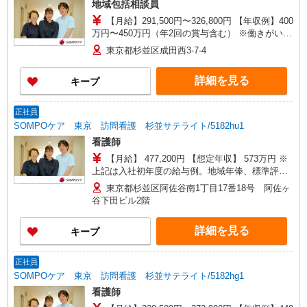
地域包括相談員
【月給】291,500円〜326,800円 【年収例】400
万円〜450万円（年2回の賞与含む） ※働きがい向
上手当等、毎月支払われる手当を含みます。 ◎月
東京都杉並区成田西3-7-4
給は経験により異なります。 ◎残業時は別途時間
外手当支給（超過1分〜） ◎賞与 基本給2.08ヶ
詳細を見る
キープ
月分/年支給
正社員
SOMPOケア 東京 訪問看護 杉並サテライト/5182hu1
看護師
【月給】 477,200円 【想定年収】 573万円 ※
上記は入社初年度の給与例。地域年俸、標準評価
給を含む。 ◎オンコール手当別途支給：1,000
東京都杉並区阿佐谷南1丁目17番18号 阿佐ヶ
円〜2,000円/日 ◎年俸は経験により異なります。
谷下田ビル2階
詳細を見る
キープ
正社員
SOMPOケア 東京 訪問看護 杉並サテライト/5182hg1
看護師