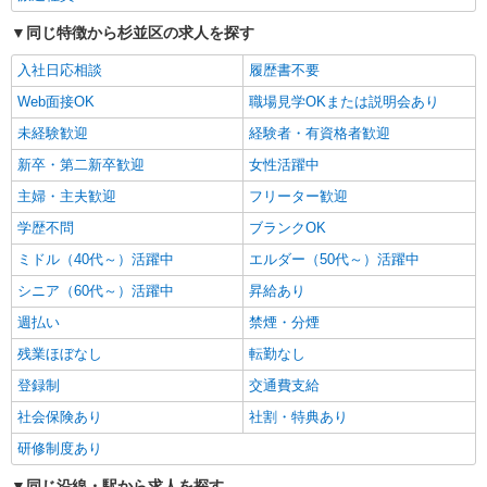
同じ特徴から杉並区の求人を探す
詳細を見る
キープ
入社日応相談
履歴書不要
派遣社員
Web面接OK
職場見学OKまたは説明会あり
株式会社kotrio /●SW-H2-1983938
未経験歓迎
経験者・有資格者歓迎
上北沢駅＊日勤のみ/残業なし！健康管理メイ
新卒・第二新卒歓迎
ンの看護スタッフ
女性活躍中
時給2400円〜3000円＜交通費全額支給(ガソリ
主婦・主夫歓迎
フリーター歓迎
ン代含む)/日払い可/週払い可＞
学歴不問
ブランクOK
東京都杉並区
ミドル（40代～）活躍中
エルダー（50代～）活躍中
詳細を見る
キープ
シニア（60代～）活躍中
昇給あり
週払い
禁煙・分煙
派遣社員
残業ほぼなし
転勤なし
株式会社kotrio /●SW-H2-2024307
＜浜田山駅＞元気も、プライベートも諦めない
登録制
交通費支給
＊週3〜OK/看護助手
社会保険あり
社割・特典あり
時給1650円〜2312円 ＜日払い有/週払い有/交
研修制度あり
通費全支給(ガソリン代含む)＞
東京都杉並区 最寄り駅：浜田山
同じ沿線・駅から求人を探す