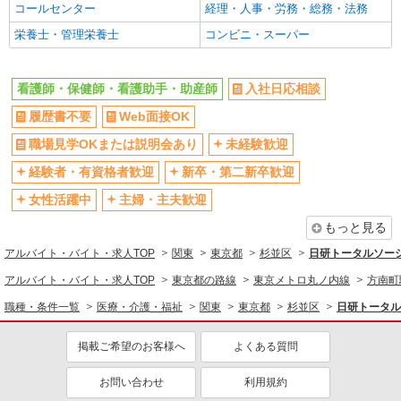
コールセンター
経理・人事・労務・総務・法務
週払い
禁煙・分煙
詳細を見る
キープ
栄養士・管理栄養士
コンビニ・スーパー
残業ほぼなし
転勤なし
派遣社員
登録制
交通費支給
株式会社kotrio /●SW-H2-1854778
看護師・保健師・看護助手・助産師
入社日応相談
社会保険あり
社割・特典あり
西荻窪駅近く＊綺麗な病院で看護助手デビュー
履歴書不要
Web面接OK
♪無資格・未経験OK
研修制度あり
職場見学OKまたは説明会あり
時給1650円〜2312円 ＜日払い有/週払い有/交
未経験歓迎
同じ職種から求人を探す
通費全支給(ガソリン代含む)＞
経験者・有資格者歓迎
新卒・第二新卒歓迎
杉並区
医療・介護・福祉
女性活躍中
主婦・主夫歓迎
看護師・保健師・看護助手・助産師
詳細を見る
キープ
もっと見る
同じ特徴から求人を探す
アルバイト・バイト・求人TOP
関東
東京都
杉並区
日研トータルソー
派遣社員
未経験歓迎
ミドル（40代～）活躍中
アルバイト・バイト・求人TOP
株式会社kotrio /●SW-H2-2099341
東京都の路線
東京メトロ丸ノ内線
方南町
上北沢駅★病院でお掃除/食事の配膳など♪★激
交通費支給
社会保険あり
職種・条件一覧
医療・介護・福祉
関東
東京都
杉並区
日研トータル
募★
時給1650円〜2312円 ＜日払い有/週払い有/交
掲載ご希望のお客様へ
よくある質問
通費全支給(ガソリン代含む)＞
東京都杉並区
お問い合わせ
利用規約