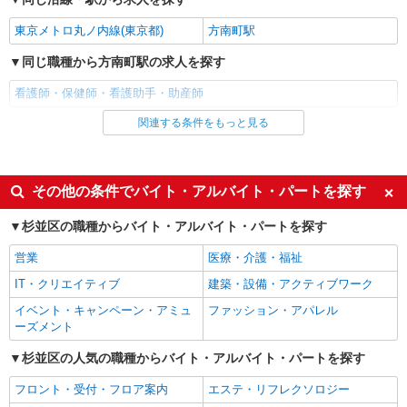
東京メトロ丸ノ内線(東京都)
方南町駅
詳細を見る
キープ
同じ職種から方南町駅の求人を探す
派遣社員
株式会社kotrio /●SW-H2-2024308
看護師・保健師・看護助手・助産師
＜西荻窪駅＞元気も、プライベートも諦めない
関連する条件をもっと見る
同じ雇用形態から方南町駅の求人を探す
＊週3〜OK/看護助手
時給1650円〜2312円 ＜日払い有/週払い有/交
派遣社員
通費全支給(ガソリン代含む)＞
同じ特徴から方南町駅の求人を探す
その他の条件でバイト・アルバイト・パートを探す
杉並区
入社日応相談
履歴書不要
杉並区の職種からバイト・アルバイト・パートを探す
詳細を見る
キープ
Web面接OK
職場見学OKまたは説明会あり
営業
医療・介護・福祉
未経験歓迎
経験者・有資格者歓迎
職業紹介
IT・クリエイティブ
建築・設備・アクティブワーク
株式会社kotrio /●YK-S-2022639
新卒・第二新卒歓迎
女性活躍中
イベント・キャンペーン・アミュ
ファッション・アパレル
荻窪駅チカ≫医療現場で専門スキルを磨く看護
主婦・主夫歓迎
フリーター歓迎
ーズメント
助手！未経験歓迎
学歴不問
ブランクOK
時給1550円〜2312円 ＜交通費全支給(ガソリ
杉並区の人気の職種からバイト・アルバイト・パートを探す
ン代含む)＞
ミドル（40代～）活躍中
エルダー（50代～）活躍中
フロント・受付・フロア案内
エステ・リフレクソロジー
荻窪
シニア（60代～）活躍中
昇給あり