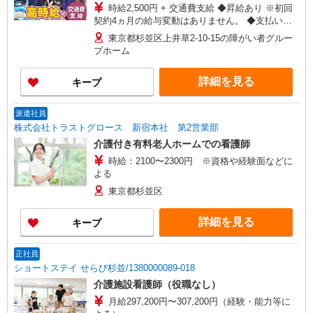
合は１６：３０以降可
時給2,500円 + 交通費支給 ◆昇給あり ※初回
契約4ヵ月の給与変動はありません。 ◆支払い方
法：月1回 ◆交通費:一部支給 ※直行直帰OK
東京都杉並区上井草2-10-15の障がい者グルー
プホーム
詳細を見る
キープ
派遣社員
株式会社トラストグロース 新宿本社 第2営業部
介護付き有料老人ホームでの看護師
時給：2100〜2300円 ※資格や経験面などに
よる
東京都杉並区
詳細を見る
キープ
正社員
ショートステイ せらび杉並/1380000089-018
介護施設看護師（役職なし）
月給297,200円〜307,200円（経験・能力等に