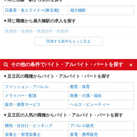
看護助手
時給1400円
日暮里・舎人ライナー(東京都)
扇大橋駅
東京都足立区内の病院
同じ職種から扇大橋駅の求人を探す
詳細を見る
キープ
看護師・保健師・看護助手・助産師
関連する条件をもっと見る
同じ雇用形態から扇大橋駅の求人を探す
NEW
派遣社員
株式会社スタッフサービス・メディカル 東東京医療オフィス（お仕
派遣社員
事No.W10487531）
同じ特徴から扇大橋駅の求人を探す
看護助手
その他の条件でバイト・アルバイト・パートを探す
時給1400円
入社日応相談
履歴書不要
足立区の職種からバイト・アルバイト・パートを探す
東京都足立区内の病院
Web面接OK
職場見学OKまたは説明会あり
ファッション・アパレル
教育・保育
未経験歓迎
経験者・有資格者歓迎
詳細を見る
キープ
ドライバー・配達
医療・介護・福祉
新卒・第二新卒歓迎
女性活躍中
NEW
販売・接客サービス
ヘルス・ビューティー
派遣社員
主婦・主夫歓迎
フリーター歓迎
株式会社スタッフサービス・メディカル 東東京医療オフィス（お仕
足立区の人気の職種からバイト・アルバイト・パートを探す
学歴不問
事No.W10479946）
ブランクOK
看護助手
梱包・仕分け・ピッキング
アパレル販売
ミドル（40代～）活躍中
エルダー（50代～）活躍中
時給1400円
栄養士・管理栄養士
家電・携帯販売
シニア（60代～）活躍中
昇給あり