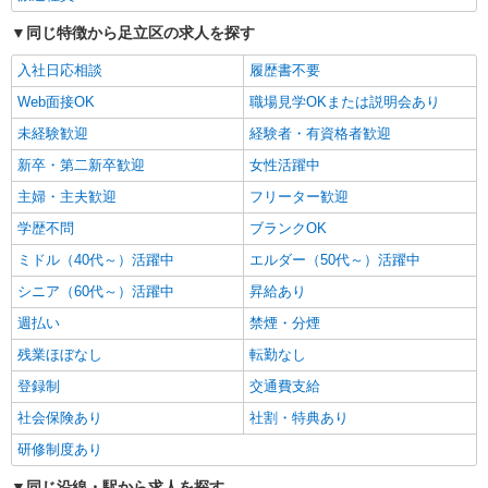
株式会社スタッフサービス・メディカル 東東京医療オフィス（お仕
事No.W10515925）
同じ特徴から足立区の求人を探す
看護助手
入社日応相談
履歴書不要
時給1400円
Web面接OK
職場見学OKまたは説明会あり
東京都足立区内の病院
未経験歓迎
経験者・有資格者歓迎
詳細を見る
キープ
新卒・第二新卒歓迎
女性活躍中
NEW
主婦・主夫歓迎
フリーター歓迎
派遣社員
株式会社スタッフサービス・メディカル 東東京医療オフィス（お仕
学歴不問
ブランクOK
事No.W10432864）
ミドル（40代～）活躍中
エルダー（50代～）活躍中
看護助手
シニア（60代～）活躍中
昇給あり
時給1500円
週払い
禁煙・分煙
東京都足立区内の病院
残業ほぼなし
転勤なし
詳細を見る
キープ
登録制
交通費支給
NEW
社会保険あり
社割・特典あり
派遣社員
株式会社スタッフサービス・メディカル 東東京医療オフィス（お仕
研修制度あり
事No.W10515926）
同じ沿線・駅から求人を探す