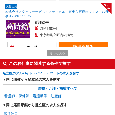
NEW
派遣社員
株式会社スタッフサービス・メディカル 東東京医療オフィス（お仕
事No.W10514679）
看護助手
時給1400円
東京都足立区内の病院
詳細を見る
キープ
もっと見る
NEW
派遣社員
このお仕事に関連する条件で探す
株式会社スタッフサービス・メディカル 東東京医療オフィス（お仕
事No.W10434188）
足立区のアルバイト・バイト・パートの求人を探す
看護助手
同じ職種から足立区の求人を探す
時給1500円
東京都足立区内の病院
医療・介護・福祉すべて
看護師・保健師・看護助手・助産師
詳細を見る
キープ
同じ雇用形態から足立区の求人を探す
NEW
派遣社員
派遣社員