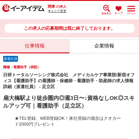
関東
の求人
▼エリア変更
この求人の応募期間は既に終了しております。
仕事情報
企業情報
派遣社員
職種：看護助手（病院）
日研トータルソーシング株式会社 メディカルケア事業部/新宿オフ
ィス【看護助手】の看護師・保健師・看護助手・助産師の求人情報
詳細（派遣社員） - 足立区
扇大橋駅より徒歩圏内◎週3日〜♪資格なしOK◎スキ
ルアップ可｜看護助手（足立区）
★TEL登録、WEB登録OK！来社登録の場合はクオカー
ド2000円プレゼント