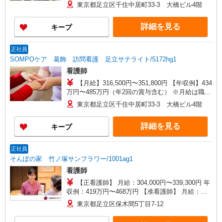
時給は経験によって異なります
東京都足立区千住中居町33-3 大橋ビル4階
詳細を見る
キープ
正社員
SOMPOケア 葛飾 訪問看護 足立サテライト/5172hg1
看護師
【月給】316,500円〜351,800円 【年収例】434
万円〜485万円（年2回の賞与含む） ※月給は職務
手当、働きがい向上手当等、毎月平均的に支払わ
東京都足立区千住中居町33-3 大橋ビル4階
れる手当を含みます。 ◎月給は経験により異なり
ます。 ◎残業時は別途時間外手当支給（超過1
詳細を見る
キープ
分〜） ◎賞与 基本給2.08ヶ月分/年支給
正社員
そんぽの家 竹ノ塚サンフラワー/1001ag1
看護師
【正看護師】 月給：304,000円〜339,300円 年
収例：419万円〜468万円 【准看護師】 月給：
278,300円〜313,600円 年収例：383万円〜432万円
東京都足立区保木間5丁目7-12
【賞与】あり（年2回） ※月給は職務手当、働き
がい向上手当、日祝手当（月平均2回分）等、 毎