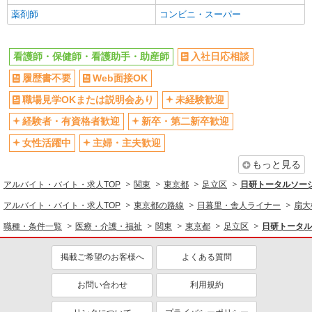
東京都足立区内の病院
薬剤師
コンビニ・スーパー
週払い
禁煙・分煙
残業ほぼなし
転勤なし
詳細を見る
キープ
看護師・保健師・看護助手・助産師
入社日応相談
登録制
交通費支給
NEW
派遣社員
社会保険あり
履歴書不要
Web面接OK
社割・特典あり
株式会社スタッフサービス・メディカル 東東京医療オフィス（お仕
研修制度あり
事No.W10479949）
職場見学OKまたは説明会あり
未経験歓迎
看護助手
経験者・有資格者歓迎
新卒・第二新卒歓迎
同じ職種から求人を探す
時給1400円
女性活躍中
主婦・主夫歓迎
医療・介護・福祉
東京都足立区内の病院
もっと見る
看護師・保健師・看護助手・助産師
詳細を見る
キープ
アルバイト・バイト・求人TOP
関東
東京都
足立区
日研トータルソー
同じ特徴から求人を探す
アルバイト・バイト・求人TOP
東京都の路線
日暮里・舎人ライナー
扇大
NEW
派遣社員
未経験歓迎
ミドル（40代～）活躍中
職種・条件一覧
株式会社スタッフサービス・メディカル 東東京医療オフィス（お仕
医療・介護・福祉
関東
東京都
足立区
日研トータル
交通費支給
社会保険あり
事No.W10434186）
看護助手
掲載ご希望のお客様へ
よくある質問
時給1500円
お問い合わせ
利用規約
東京都足立区内の病院