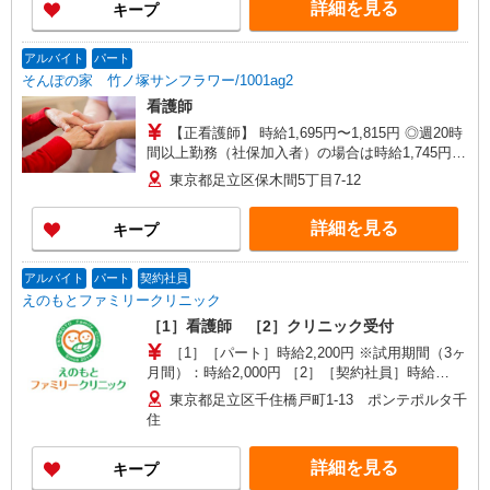
詳細を見る
キープ
月平均的に支払われる手当を含みます。 ◎月給は
経験により異なります。 ◎残業時は別途時間外手
当支給（超過1分〜） ◎賞与 基本給2.08ヶ月分/
アルバイト
パート
年支給
そんぽの家 竹ノ塚サンフラワー/1001ag2
看護師
【正看護師】 時給1,695円〜1,815円 ◎週20時
間以上勤務（社保加入者）の場合は時給1,745円〜
1,865円 【准看護師】 時給1,395円〜1,515円 ◎週
東京都足立区保木間5丁目7-12
20時間以上勤務（社保加入者）の場合は時給1,445
円〜1,565円 ※各種手当込 ※時給は経験により異
詳細を見る
キープ
なる
アルバイト
パート
契約社員
えのもとファミリークリニック
［1］看護師 ［2］クリニック受付
［1］［パート］時給2,200円 ※試用期間（3ヶ
月間）：時給2,000円 ［2］［契約社員］時給
1,226円〜1,500円 ※医療事務経験年数により異な
東京都足立区千住橋戸町1-13 ポンテポルタ千
る ※試用期間（3ヶ月間）：時給1,226円〜1,400
住
円
詳細を見る
キープ