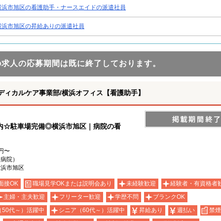
横浜市旭区の看護助手・ナースエイドの派遣社員
横浜市旭区の昇給ありの派遣社員
の求人の応募期間は既に終了しております。
ディカルケア事業部/横浜オフィス【看護助手】
内☆駐車場完備◎横浜市旭区｜病院の看
0円〜
（病院）
横浜市旭区
面接OK
職場見学OKまたは説明会あり
未経験歓迎
経験者・有資格者
主婦・主夫歓迎
フリーター歓迎
学歴不問
ブランクOK
（50代～）活躍中
シニア（60代～）活躍中
昇給あり
週払い
禁煙