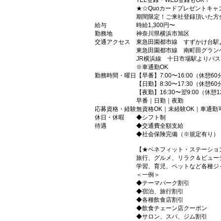
TEL登録・WEB登録もOK！
★☆Quoカードプレゼントキャ
期間限定！ご来社登録頂いた方全
給与
時給1,300円〜
勤務地
神奈川県横浜市旭区
交通アクセス
東急田園都市線 すずかけ台駅
東急田園都市線 南町田グラン
JR横浜線 十日市場駅よりバス
※車通勤OK
勤務時間・曜日
【早番】7:00〜16:00（休憩60
【日勤】8:30〜17:30（休憩60
【夜勤】16:30〜翌9:00（休憩1
早番｜日勤｜夜勤
応募資格・経験
無資格OK｜未経験OK｜車通勤
休日・休暇
◆シフト制
待遇
◆交通費全額支給
◆社会保険完備（※規定有り）
【★ベネフィット・ステーショ
旅行、グルメ、リラク＆ビュー
学習、育児、ペットなど各種ジ
＜一例＞
◆テーマパーク割引
◆宿泊、旅行割引
◆各種飲食店割引
◆飲食チェーン店クーポン
◆サロン、スパ、ジム割引