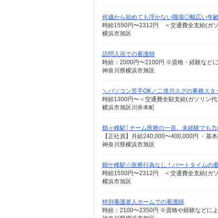
何歳から始めても浮かない職場◎幅広い年
時給1550円〜2312円 ＜交通費全支給(ガ
横浜市旭区
訪問入浴での看護師
時給：2000円〜2100円 ※資格・経験など
神奈川県横浜市旭区
＼パソコン苦手OK／二俣川スグの事務スタ
時給1300円〜＜交通費全額支給(ガソリン代
横浜市旭区川井本町
鶴ヶ峰駅│チーム医療の一員。未経験でも力
神奈川県横浜市旭区
鶴ケ峰駅☆医療行為なし！パートタイムの看
時給1550円〜2312円 ＜交通費全支給(ガ
横浜市旭区
特別養護老人ホームでの看護師
時給：2100〜2350円 ※資格や経験などに