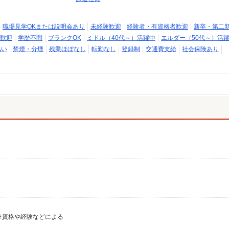
職場見学OKまたは説明会あり
未経験歓迎
経験者・有資格者歓迎
新卒・第二
歓迎
学歴不問
ブランクOK
ミドル（40代～）活躍中
エルダー（50代～）活
払い
禁煙・分煙
残業ほぼなし
転勤なし
登録制
交通費支給
社会保険あり
 ※資格や経験などによる