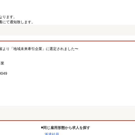
なります。
書にて通知致します。
省より「地域未来牽引企業」に選定されました〜
事業
049
同じ雇用形態から求人を探す
派遣社員