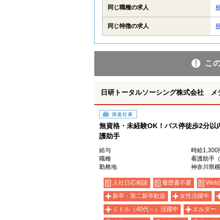
同じ職種の求人
同じ特徴の求人
こ
日研トータルソーシング株式会社 メ
派遣社員
無資格・未経験OK！バス停徒歩2分以
護助手
給与
時給1,30
職種
看護助手
勤務地
神奈川県
入社日応相談
履歴書不要
Web
新卒・第二新卒歓迎
女性活躍中
ミドル（40代～）活躍中
エルダー