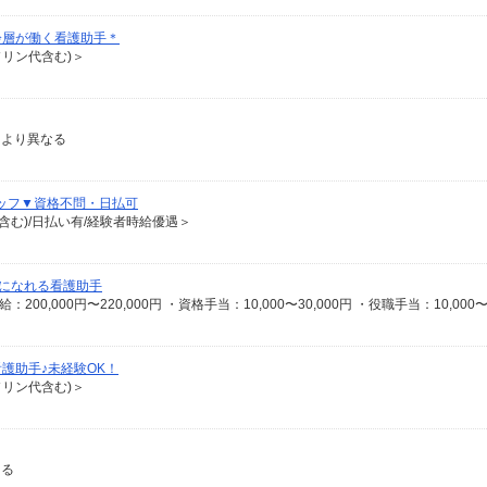
齢層が働く看護助手＊
ソリン代含む)＞
により異なる
ッフ▼資格不問・日払可
含む)/日払い有/経験者時給優遇＞
になれる看護助手
護助手♪未経験OK！
ソリン代含む)＞
よる