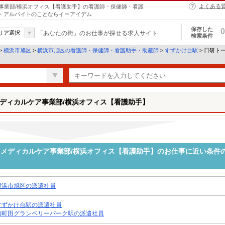
よくある
事業部/横浜オフィス【看護助手】の看護師・保健師・看護
ト・アルバイトのことならイーアイデム
保存した
0
リア選択
「あなたの街」のお仕事が探せる求人サイト
検索条件
>
横浜市旭区
>
横浜市旭区の看護師・保健師・看護助手・助産師
>
すずかけ台駅
> 日研ト
ディカルケア事業部/横浜オフィス【看護助手】
メディカルケア事業部/横浜オフィス【看護助手】のお仕事に近い条件
横浜市旭区の派遣社員
すずかけ台駅の派遣社員
南町田グランベリーパーク駅の派遣社員