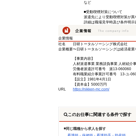
など
■受動喫煙対策について
派遣先により受動喫煙対策が異
詳細は職場見学時及び条件明示
企業情報
社名
日研トータルソーシング株式会社
企業概要
〜日研トータルソーシングは経済産業
【事業内容】
人材派遣事業 業務請負事業 人材紹介
労働者派遣許可番号 派13-060060
有料職業紹介事業許可番号 13-ユ-060
【設立】1981年4月1日
【資本金】5000万円
URL
https://nikken-mc.com/
このお仕事に関連する条件で探す
同じ職種から求人を探す
看護師・保健師・看護助手・助産師