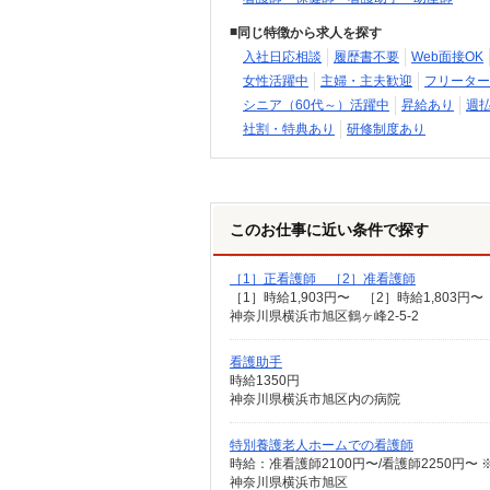
同じ特徴から求人を探す
入社日応相談
履歴書不要
Web面接OK
女性活躍中
主婦・主夫歓迎
フリーター
シニア（60代～）活躍中
昇給あり
週
社割・特典あり
研修制度あり
このお仕事に近い条件で探す
［1］正看護師 ［2］准看護師
［1］時給1,903円〜 ［2］時給1,803円〜
神奈川県横浜市旭区鶴ヶ峰2-5-2
看護助手
時給1350円
神奈川県横浜市旭区内の病院
特別養護老人ホームでの看護師
時給：准看護師2100円〜/看護師2250円〜
神奈川県横浜市旭区