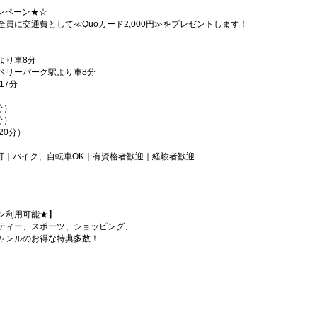
ンペーン★☆
員に交通費として≪Quoカード2,000円≫をプレゼントします！
より車8分
ベリーパーク駅より車8分
17分
分）
分）
20分）
可｜バイク、自転車OK｜有資格者歓迎｜経験者歓迎
ン利用可能★】
ティー、スポーツ、ショッピング、
ャンルのお得な特典多数！