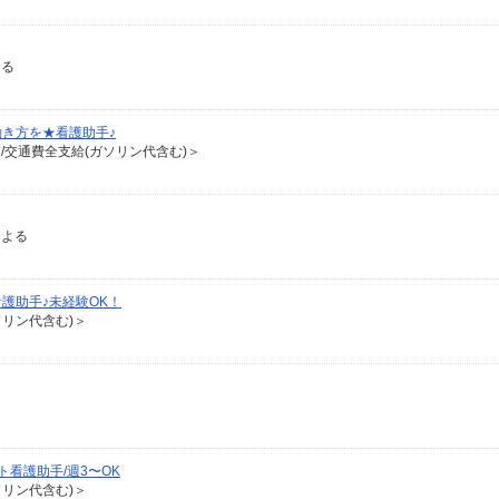
よる
き方を★看護助手♪
有/交通費全支給(ガソリン代含む)＞
による
護助手♪未経験OK！
ソリン代含む)＞
看護助手/週3〜OK
ソリン代含む)＞