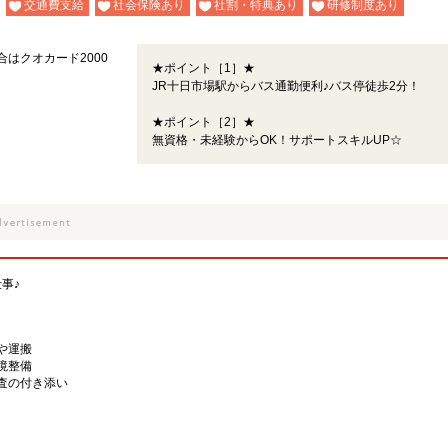
交通費支給
社会保険あり
社割・特典あり
研修制度あり
合はクオカード2000
★ポイント［1］★
JR十日市場駅からバス通勤便利♪バス停徒歩2分！
★ポイント［2］★
無資格・未経験からOK！サポートスキルUP☆
事♪
や運搬
境整備
査の付き添い