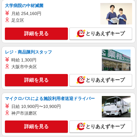
NEW
大学病院の中材滅菌
アルバイト
パート
ファミリー食堂 山田うどん食堂 本店（店舗番号001）
月給 254,160円
うどん食堂のホールスタッフ
足立区
5:15〜9:00／時給1300円 9:00〜22:00／時給
1200円 22:00〜／時給1500円 日・祝日は時給50円
詳細を見る
とりあえずキープ
アップ！（9時〜22時）
ファミリー食堂 山田うどん食堂 本店 （埼
玉県所沢市上安松1032）
レジ・商品陳列スタッフ
詳細を見る
キープ
時給 1,300円
大阪市中央区
NEW
正社員
コンパスグループ・ジャパン株式会社 39701_f
詳細を見る
とりあえずキープ
調理師【正社員】
月給27万円〜32万円 試用期間中 月給27万円〜
マイクロバスによる施設利用者送迎ドライバー
32万円(試用期間3ヶ月) 残業が発生した場合、残業
代を1分単位で別途支給します。 ※給与は経験や
日給 10,900円〜10,900円
所沢やすらぎの里 （埼玉県所沢市東狭山ヶ丘
前職給与に応じて決定します。
５－９２８－１）
神戸市須磨区
詳細を見る
詳細を見る
とりあえずキープ
キープ