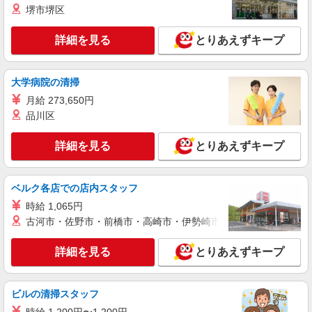
堺市堺区
詳細を見る
キープ
詳細を見る
とりあえずキープ
NEW
アルバイト
パート
ファミリー食堂 山田うどん食堂 中富店（店舗番号010）
うどん食堂のキッチンスタッフ
大学病院の清掃
時給1150円 高校生／時給1150円 日・祝日は時
月給 273,650円
給50円アップ！（9時〜22時）
品川区
ファミリー食堂 山田うどん食堂 中富店
（埼玉県所沢市中富982）
詳細を見る
とりあえずキープ
詳細を見る
キープ
ベルク各店での店内スタッフ
NEW
アルバイト
パート
時給 1,065円
コンパスグループ・ジャパン株式会社 39703_p
古河市・佐野市・前橋市・高崎市・伊勢崎市・太田市・館林市・
調理師【アルバイト・パート】
時給1,800円以上 試用期間中 時給1,800円以上
詳細を見る
とりあえずキープ
(試用期間2ヶ月) 残業が発生した場合、残業代を1
分単位で別途支給します。
健寿園 （埼玉県所沢市北中２－３０１－１）
ビルの清掃スタッフ
詳細を見る
キープ