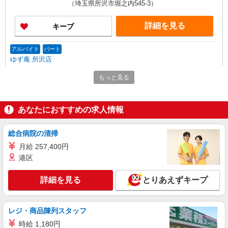
（埼玉県所沢市堀之内545-3）
詳細を見る
キープ
アルバイト
パート
ゆず庵 所沢店
ゆず庵のホール・キッチンスタッフ
もっと見る
時給1,200円以上 ※研修中も時給の変動はあり
ません
ゆず庵 所沢店（埼玉県所沢市北中1-218-1）
あなたにおすすめの求人情報
詳細を見る
キープ
総合病院の清掃
月給 257,400円
NEW
アルバイト
パート
港区
コンパスグループ・ジャパン株式会社 39701_p
調理師【アルバイト・パート】
詳細を見る
とりあえずキープ
時給1,800円以上 試用期間中 時給1,800円以上
(試用期間2ヶ月) 残業が発生した場合、残業代を1
分単位で別途支給します。
所沢やすらぎの里 （埼玉県所沢市東狭山ヶ丘
レジ・商品陳列スタッフ
５－９２８－１）
時給 1,180円