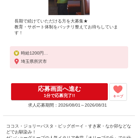
長期で続けていただける方を大募集★
教育・サポート体制をバッチリ整えてお待ちしていま
す！
時給1200円
※22:00以降は時給1500円
埼玉県所沢市
※高校生時給1150円
■土日・祝手当
土日・祝は時給＋100円
応募画面へ進む
■特別手当
1分で応募完了!!
キープ
早朝手当（6:00〜8:00）時給＋100円
求人応募期間：2026/08/01～2026/08/31
ココス・ジョリーパスタ・ビッグボーイ・すき家・なか卯などな
どでお馴染み！
ゼンショーグループの人気イタリア食堂『オリーブの丘』でお仕