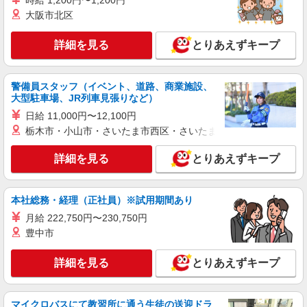
時給 1,200円〜1,200円
大阪市北区
NEW
アルバイト
パート
埼玉タンメン 山田太郎 所沢本店（店舗番号801）
詳細を見る
とりあえずキープ
キッチンスタッフ
9:30〜22:00／時給1200円 22:00〜／時給1500
警備員スタッフ（イベント、道路、商業施設、
円 高校生／時給1160円 日・祝日は時給50円アッ
大型駐車場、JR列車見張りなど）
プ！（9時〜22時）
埼玉タンメン 山田太郎 所沢本店 （埼玉県
日給 11,000円〜12,100円
所沢市中富南2-26-1）
栃木市・小山市・さいたま市西区・さいたま市岩槻区・久喜市・
詳細を見る
キープ
詳細を見る
とりあえずキープ
NEW
アルバイト
パート
コンパスグループ・ジャパン株式会社 39216_p
本社総務・経理（正社員）※試用期間あり
調理員【アルバイト・パート】
月給 222,750円〜230,750円
時給1,200円以上 試用期間中 時給1,200円以上
豊中市
(試用期間2ヶ月) 残業が発生した場合、残業代を1
分単位で別途支給します。
ところ荘デイサービスセンター （埼玉県所沢
詳細を見る
とりあえずキープ
市宮本町1-2-35 ところ荘デイサービス内）
詳細を見る
キープ
マイクロバスにて教習所に通う生徒の送迎ドラ