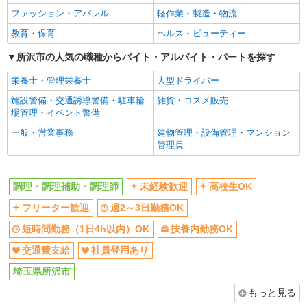
ファッション・アパレル
軽作業・製造・物流
同じ職種から求人を探す
教育・保育
ヘルス・ビューティー
飲食・フード
所沢市の人気の職種からバイト・アルバイト・パートを探す
調理・調理補助・調理師
栄養士・管理栄養士
大型ドライバー
同じ特徴から求人を探す
施設警備・交通誘導警備・駐車輪
雑貨・コスメ販売
未経験歓迎
場管理・イベント警備
高校生OK
週2～3日勤務OK
一般・営業事務
短時間勤務（1日4h以内）OK
建物管理・設備管理・マンション
管理員
扶養内勤務OK
交通費支給
社員登用あり
調理・調理補助・調理師
未経験歓迎
高校生OK
フリーター歓迎
週2～3日勤務OK
短時間勤務（1日4h以内）OK
扶養内勤務OK
交通費支給
社員登用あり
埼玉県所沢市
もっと見る