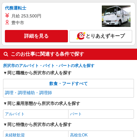
NEW
正社員
代務運転士
コンパスグループ・ジャパン株式会社 39703_f
月給 253,500円
調理師責任者【正社員】
豊中市
月給30万円〜35万円 試用期間中 月給30万円〜
35万円(試用期間3ヶ月) 残業が発生した場合、残業
代を1分単位で別途支給します。 ※給与は経験や
詳細を見る
とりあえずキープ
健寿園 （埼玉県所沢市北中２－３０１－１）
前職給与に応じて決定します。
詳細を見る
キープ
このお仕事に関連する条件で探す
NEW
アルバイト
パート
所沢市のアルバイト・バイト・パートの求人を探す
ファミリー食堂 山田うどん食堂 新所沢店（店舗番号084）
同じ職種から所沢市の求人を探す
うどん食堂のキッチンスタッフ
飲食・フードすべて
時給1150円 高校生／時給1150円 日・祝日は時
給50円アップ！（9時〜22時）
調理・調理補助・調理師
ファミリー食堂 山田うどん食堂 新所沢店
同じ雇用形態から所沢市の求人を探す
（埼玉県所沢市花園3-2365-5）
アルバイト
パート
詳細を見る
キープ
同じ特徴から所沢市の求人を探す
未経験歓迎
高校生OK