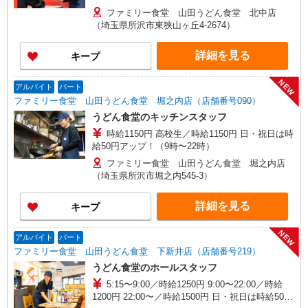
り時給UPーー 早朝（〜9:00） 時給 1,350円 深
ファミリー食堂 山田うどん食堂 北中店
夜（22:00〜） 時給 1,563円 ※11月末までは上
（埼玉県所沢市東狭山ヶ丘4-2674）
記給与から100円UP ★日・祝時給50円
UP（9:00〜22:00） ★社保加入で時給50円UP（規
詳細を見る
キープ
定有）
NEW
アルバイト
パート
ファミリー食堂 山田うどん食堂 堀之内店（店舗番号090）
うどん食堂のキッチンスタッフ
時給1150円 高校生／時給1150円 日・祝日は時
給50円アップ！（9時〜22時）
ファミリー食堂 山田うどん食堂 堀之内店
（埼玉県所沢市堀之内545-3）
詳細を見る
キープ
NEW
アルバイト
パート
ファミリー食堂 山田うどん食堂 下新井店（店舗番号219）
うどん食堂のホールスタッフ
5:15〜9:00／時給1250円 9:00〜22:00／時給
1200円 22:00〜／時給1500円 日・祝日は時給50円