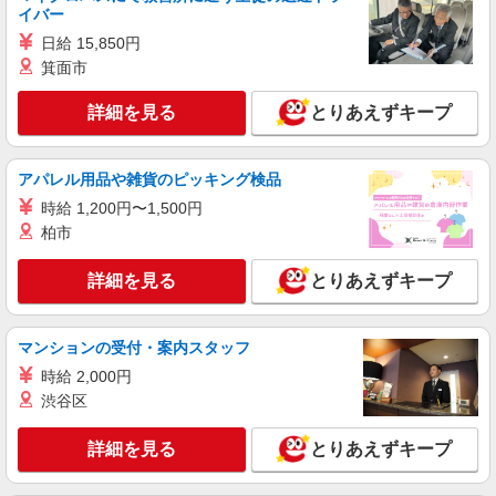
イバー
NEW
アルバイト
パート
日給 15,850円
コンパスグループ・ジャパン株式会社 21606_p
箕面市
調理補助【アルバイト・パート】
時給1,141円以上 試用期間中 時給1,141円以上
詳細を見る
とりあえずキープ
(試用期間2ヶ月) 残業が発生した場合、残業代を1
分単位で別途支給します。
西武所沢ＳＣ店 （埼玉県所沢市日吉町12-1
屋上）
アパレル用品や雑貨のピッキング検品
時給 1,200円〜1,500円
詳細を見る
キープ
柏市
NEW
アルバイト
パート
詳細を見る
とりあえずキープ
コンパスグループ・ジャパン株式会社 66127_p
調理師【アルバイト・パート】
マンションの受付・案内スタッフ
時給1,600円以上 試用期間中 時給1,600円以上
(試用期間2ヶ月) 残業が発生した場合、残業代を1
時給 2,000円
分単位で別途支給します。
小手指ショートステイそよ風 （埼玉県所沢市
渋谷区
北野1-2-60）
詳細を見る
とりあえずキープ
詳細を見る
キープ