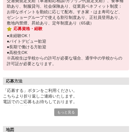
交通費規定支給（車通勤応相談/ガソリン代規定支給）、食事補
助あり、制服貸与、社会保険あり、従業員ベネフィット制度：
お得なポイントを勤続に応じて配布。すき家・はま寿司など、
ゼンショーグループで使える割引制度あり、正社員登用あり、
敷地内禁煙、昇給あり、定年制度あり（65歳）
応募資格・経験
●未経験OK！
●バイトデビュー歓迎
●長期で働ける方歓迎
●高校生OK
※高校生は学校からの許可が必要な場合、通学中の学校からの
許可証が必要となります。
応募方法
「応募する」ボタンをご利用ください。
こちらより折り返しご連絡いたします。
電話でのご応募もお待ちしております。
面接時の履歴書は不要です。
もっと見る
地図