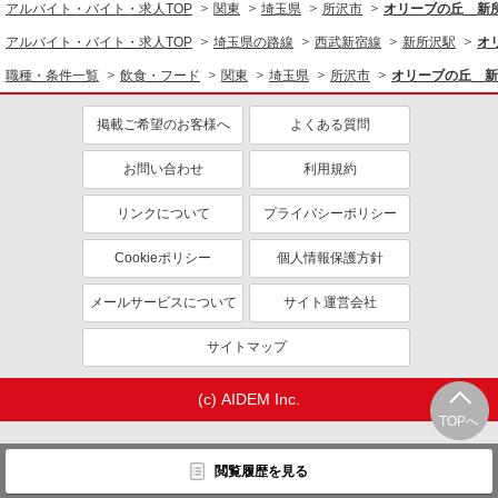
アルバイト・バイト・求人TOP
関東
埼玉県
所沢市
オリーブの丘 新
アルバイト・バイト・求人TOP
埼玉県の路線
西武新宿線
新所沢駅
オ
職種・条件一覧
飲食・フード
関東
埼玉県
所沢市
オリーブの丘 新
掲載ご希望のお客様へ
よくある質問
お問い合わせ
利用規約
リンクについて
プライバシーポリシー
Cookieポリシー
個人情報保護方針
メールサービスについて
サイト運営会社
サイトマップ
(c) AIDEM Inc.
TOPへ
閲覧履歴を見る