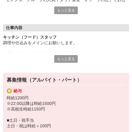
事始めませんか♪
もっと見る
◎料理をするのが好き
◎イタリアンが好き
◎プライベートでも役立つスキルを身につけたい
仕事内容
そんなあなたにオススメ！
キッチン（フード）スタッフ
万全の研修体制でしっかりとお教えするので
調理や仕込みをメインにお願いします。
未経験の方も安心してチャレンジしてくださいね！
お客様に安全・安心・美味しいお料理をお届けするため、マニュア
固定シフトで予定も立てやすい♪
もっと見る
ル完備はバッチリ◎
曜日・時間はご相談ください。
普段調理をしない方も安心ですよ。
「講義の合間に・学校終わりに」
「家事の空いた時間に扶養内で」
「土日祝メインで安定収入」
募集情報（アルバイト・パート）
などなど、希望があれば遠慮なくご相談を♪
給与
時給1200円
※22:00以降は時給1500円
※高校生時給1150円
■土日・祝手当
土日・祝は時給＋100円