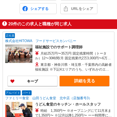
シェアする
URLをシェア
20
件のこの求人と職種が同じ求人
正社員
株式会社HITOWA フードサービスカンパニー
福祉施設でのサポート調理師
月給25万円〜35万円 固定残業時間（トータ
ル）12〜30時間/月 固定残業代2万3,000円〜6万
3,000円 超過分別途支給 ※給与は経験や前職給与
東京都・神奈川県・埼玉県・千葉県内の高齢者
に応じて決定します。 賞与年2回
福祉施設 ※下記4エリアのうち、いずれかのエリ
ア・市を担当していただきます。 担当いただく
範囲は、お住まいやご希望を考慮して決定いたし
詳細を見る
キープ
ますのでご相談ください。 ［1］東京エリア
… 八王子市、立川市、府中市、調布市、狛江市
［2］神奈川エリア …川崎市、横浜市青葉区
アルバイト
パート
［3］千葉エリア … 千葉市緑区、船橋市、市原
ファミリー食堂 山田うどん食堂 北中店（店舗番号3）
市、木更津市、松戸市、柏市、流山市 ［4］埼玉
うどん食堂のキッチン・ホールスタッフ
エリア … さいたま市大宮区、所沢市、入間
時給 1,350円〜 ※オープニングにて11月末ま
市、狭山市、和光市、朝霞市
で1,350円〜 ※12月以降1,250円〜 ーー時間帯によ