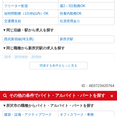
フリーター歓迎
週2～3日勤務OK
短時間勤務（1日4h以内）OK
扶養内勤務OK
交通費支給
社員登用あり
同じ沿線・駅から求人を探す
西武新宿線(埼玉県)
新所沢駅
同じ職種から新所沢駅の求人を探す
調理・調理補助・調理師
関連する条件をもっと見る
同じ雇用形態から新所沢駅の求人を探す
アルバイト
パート
同じ特徴から新所沢駅の求人を探す
ID：AE0723420764
未経験歓迎
高校生OK
その他の条件でバイト・アルバイト・パートを探す
フリーター歓迎
週2～3日勤務OK
所沢市の職種からバイト・アルバイト・パートを探す
短時間勤務（1日4h以内）OK
扶養内勤務OK
建築・設備・アクティブワーク
オフィスワーク・事務
交通費支給
社員登用あり