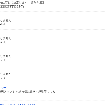
給与に応じて決定します。 賞与年2回
西葛西8丁目12-7）
ありません
2-1）
ありません
2-1）
ありません
2-1）
ありません
2-1）
クルー）
給100円アップ！ ※給与幅は資格・経験等による