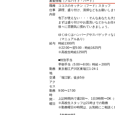
募集情報（アルバイト・パート）
職種
ココスのキッチン（フード）スタッフ
仕事
調理、盛り付け、清掃などをお願いしま
内容
包丁が使えない・・・そんなあなたも大
まずは盛り付けやお皿洗いなどからお任
徐々に雰囲気に慣れていきましょう。
ゆくゆくはハンバーグやスパゲッティな
（マニュアルあり）
給与
時給1300円
※22:00〜翌5:00：時給1625円
※高校生時給1250円
■特別手当
早朝手当（5:00〜8:00）時給＋200円
勤務
東京都江戸川区東瑞江1-24-1
地
交通
「瑞江駅」徒歩5分
アク
セス
勤務
9:00〜17:00
時
上記時間内で週2回〜、1日3時間〜OK
間・
※高校生スタッフは21時までの勤務
曜日
※勤務曜日や時間は、お気軽にご相談く