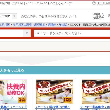
よくある
情報詳細 - 江戸川区｜バイト・アルバイトのことならイーア
保存した
0
リア選択
「あなたの街」のお仕事が探せる求人サイト
検索条件
江戸川区
>
江戸川区の調理・調理補助・調理師
>
瑞江駅
> COCO’S 瑞江店の求人情報詳
求人をもっと見る
帯募集中＜ホール＞子
＜ホール＞学校帰りに働こ
ディナー帯募集中＜ホ