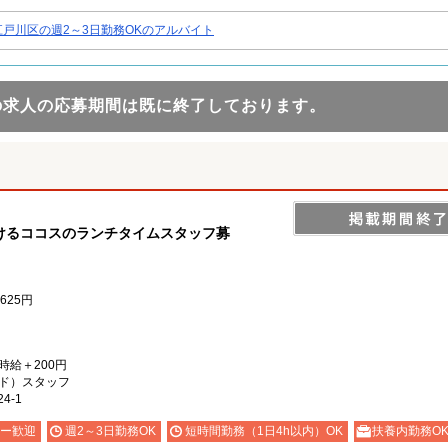
江戸川区の週2～3日勤務OKのアルバイト
の求人の応募期間は既に終了しております。
けるココスのランチタイムスタッフ募
625円
）時給＋200円
ド）スタッフ
4-1
ー歓迎
週2～3日勤務OK
短時間勤務（1日4h以内）OK
扶養内勤務O