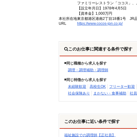
ファミリーレストラン「ココス」、
【設立年月日】1978年4月5日
【資本金】1,000万円
本社所在地
東京都港区港南2丁目18番1号 JR
URL
https://www.cocos-jpn.co.jp/
このお仕事に関連する条件で探す
同じ職種から求人を探す
調理・調理補助・調理師
同じ特徴から求人を探す
未経験歓迎
高校生OK
フリーター歓迎
社会保険あり
まかない・食事補助
社員
このお仕事に近い条件で探す
福祉施設での調理師【正社員】