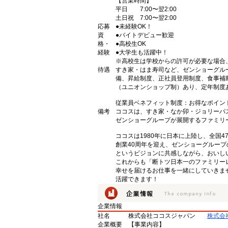
【営業時間】
平日 7:00〜翌2:00
土日祝 7:00〜翌2:00
応募
●未経験OK！
資
●バイトデビュー歓迎
格・
●高校生OK
経験
●大学生も活躍中！
※高校生は学校からの許可が必要な場合
待遇
すき家・はま寿司など、ゼンショーグル
備、昇給制度、正社員登用制度、食事補
（ユニオンショップ制）あり、定年制度あ
従業員ベネフィット制度：お得なポイン
備考
ココスは、すき家・なか卯・ジョリーパ
ゼンショーグループが展開するファミリ
ココスは1980年に日本に上陸し、全国
創業40周年を迎え、ゼンショーグルー
というビジョンに共感しながら、おいし
これからも「断トツ日本一のファミリー
幸せを届けるお仕事を一緒にしていきま
活躍できます！
企業情報
社名
株式会社ココスジャパン
株式会
企業概要
【事業内容】