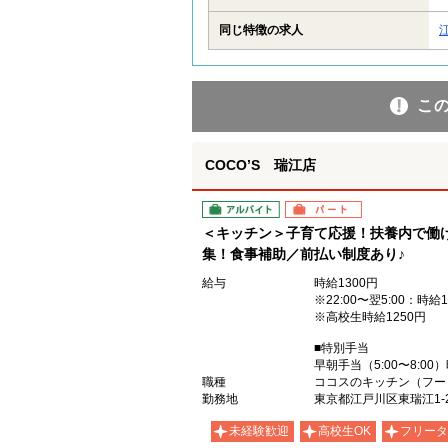
同じ特徴の求人
こ
COCO’S 瑞江店
アルバイト
パート
＜キッチン＞子育て応援！扶養内で働
集！食事補助／前払い制度あり♪
給与
時給1300円
※22:00〜翌5:00：時給1
※高校生時給1250円
■特別手当
早朝手当（5:00〜8:00
職種
ココスのキッチン（フー
勤務地
東京都江戸川区東瑞江1-2
未経験歓迎
高校生OK
フリータ