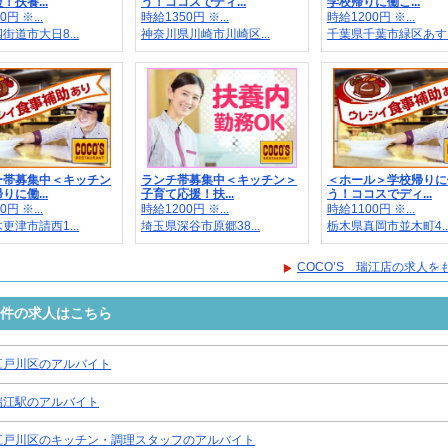
！扶養...
う！ココスでディ...
学校帰りに働こ...
円 ※...
時給1350円 ※...
時給1200円 ※...
街道市大日8...
神奈川県川崎市川崎区...
千葉県千葉市緑区あす..
ー帯募集中＜キッチン
ランチ帯募集中＜キッチン＞
＜ホール＞学校帰りに
りに働...
子育て応援！扶...
う！ココスでディ...
円 ※...
時給1200円 ※...
時給1100円 ※...
更津市請西1...
埼玉県深谷市原郷38...
栃木県真岡市並木町4..
COCO’S 瑞江店の求人を
条件の求人はこちら
江戸川区のアルバイト
瑞江駅のアルバイト
江戸川区のキッチン・調理スタッフのアルバイト