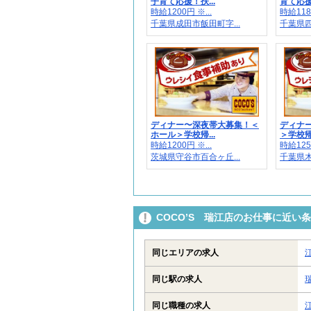
子育て応援！扶...
育て応援
時給1200円 ※...
時給1180
千葉県成田市飯田町字...
千葉県四
ディナー〜深夜帯大募集！＜
ディナ
ホール＞学校帰...
＞学校帰
時給1200円 ※...
時給1250
茨城県守谷市百合ヶ丘...
千葉県木
COCO’S 瑞江店のお仕事に近い
同じエリアの求人
同じ駅の求人
同じ職種の求人