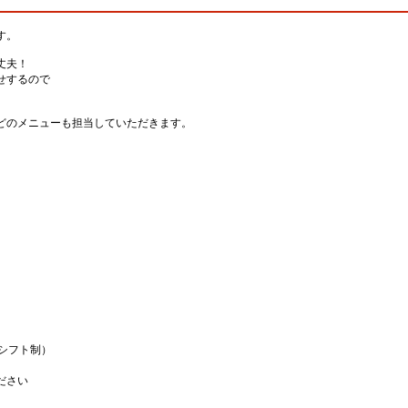
す。
丈夫！
せするので
どのメニューも担当していただきます。
（シフト制）
ださい