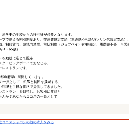
、通学中の学校からの許可証が必要となります。
ープで使える割引制度あり、交通費規定支給（車通勤応相談/ガソリン代規定支給）
助、制服貸与、敷地内禁煙、前払制度（ジョブペイ）有/稼働分、履歴書不要 ※労
り（65歳）
トを勤続に応じて配布
スタ・ビッグボーイでおなじみ、
ーレストランです。
47都道府県に展開しています。
プの一員として「飢餓と貧困を撲滅する」
い料理を手軽な価格で提供してきました。
レストラン」を目指し、お客様に笑顔と
せんか？あなたもココスの一員として
社ココスジャパンの他の求人をみる