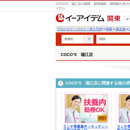
COCO’S 瑞江店の調理・調理補助・調理師の求人
イデム
エ
関東
アルバイト・バイト・求人TOP
>
関東
>
東京都
>
勤務地
職種
COCO’S 瑞江店
COCO’S 瑞江店に関連する他の
ランチ帯募集中＜キッチン＞
ランチ