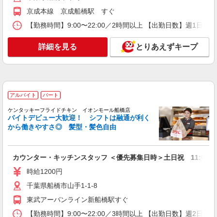
詳細を見る
キープ
京成本線 京成船橋駅 すぐ
【勤務時間】9:00〜22:00／2時間以上 【出勤日数】週1
正社員
株式会社HITOWA フードサービスカンパニー
詳細を見る
とりあえずキープ
福祉施設での調理師（エリアチーフ）【正社
員】
月給25万円〜30万円 ※給与は経験や前職給与
に応じて決定します。 賞与年2回
イリーゼふなばし （千葉県船橋市西船6-7-8）
アルバイト
パート
ケンタッキーフライドチキン イオンモール船橋店
詳細を見る
キープ
バイトデビュー大歓迎！ シフトは融通が利く
から働きやすさ◎ 髪型・髪色自由
正社員
株式会社HITOWA フードサービスカンパニー
カウンター・キッチンスタッフ ＜優先募集日時＞土日祝 11:00〜17
福祉施設での調理師【正社員】
時給1200円
月給23万円〜30万円 ※給与は経験や前職給与
に応じて決定します。 賞与年2回
千葉県船橋市山手1-1-8
イリーゼ船橋緑台 （千葉県船橋市緑台2-4-
東武アーバンライン新船橋駅すぐ
14）
【勤務時間】9:00〜22:00／3時間以上 【出勤日数】週2