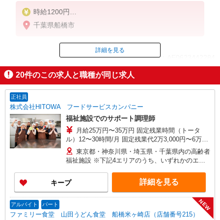
時給1200円
※22:00〜翌5:00：時給1700円
千葉県船橋市
※高校生時給1150円
■【土日祝加給】
詳細を見る
ID：AE0623442284
土日祝は1時間当たり＋50円
20
件のこの求人と職種が同じ求人
■特別手当
掲載期間終了
早朝手当（5:00〜8:00）時給＋100円
正社員
株式会社HITOWA フードサービスカンパニー
福祉施設でのサポート調理師
月給25万円〜35万円 固定残業時間（トータ
ル）12〜30時間/月 固定残業代2万3,000円〜6万
3,000円 超過分別途支給 ※給与は経験や前職給与
東京都・神奈川県・埼玉県・千葉県内の高齢者
に応じて決定します。 賞与年2回
福祉施設 ※下記4エリアのうち、いずれかのエリ
ア・市を担当していただきます。 担当いただく
範囲は、お住まいやご希望を考慮して決定いたし
詳細を見る
キープ
ますのでご相談ください。 ［1］東京エリア
… 八王子市、立川市、府中市、調布市、狛江市
NEW
［2］神奈川エリア …川崎市、横浜市青葉区
アルバイト
パート
［3］千葉エリア … 千葉市緑区、船橋市、市原
ファミリー食堂 山田うどん食堂 船橋米ヶ崎店（店舗番号215）