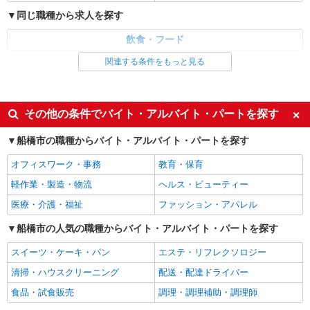
同じ職種から求人を探す
飲食・フード
調理・調理補助・調理師
関連する条件をもっと見る
同じ特徴から求人を探す
未経験歓迎
高校生OK
その他の条件でバイト・アルバイト・パートを探す
週2～3日勤務OK
短時間勤務（1日4h以内）OK
船橋市の職種からバイト・アルバイト・パートを探す
扶養内勤務OK
交通費支給
オフィスワーク・事務
教育・保育
社会保険あり
まかない・食事補助
軽作業・製造・物流
ヘルス・ビューティー
社員登用あり
医療・介護・福祉
ファッション・アパレル
船橋市の人気の職種からバイト・アルバイト・パートを探す
スイーツ・ケーキ・パン
エステ・リフレクソロジー
清掃・ハウスクリーニング
配送・配達ドライバー
食品・試食販売
調理・調理補助・調理師