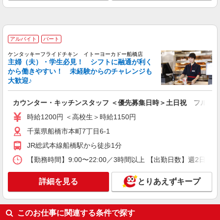
正社員
株式会社HITOWA フードサービスカンパニー
福祉施設での栄養士【正社員】
アルバイト
パート
月給23万円〜30万円 ※給与は経験や前職給与
ケンタッキーフライドチキン イトーヨーカドー船橋店
に応じて決定します。 賞与年2回
主婦（夫）・学生必見！ シフトに融通が利く
イリーゼ船橋塚田・新館 （千葉県船橋市前貝
から働きやすい！ 未経験からのチャレンジも
塚町509）
大歓迎♪
詳細を見る
キープ
カウンター・キッチンスタッフ ＜優先募集日時＞土日祝 フルタ
時給1200円 ＜高校生＞時給1150円
アルバイト
パート
千葉県船橋市本町7丁目6-1
株式会社HITOWA フードサービスカンパニー
福祉施設での調理補助【アルバイト・パート】
JR総武本線船橋駅から徒歩1分
時給1,170円 ※経験によりスタート時給は変動
【勤務時間】9:00〜22:00／3時間以上 【出勤日数】週2
します。 ※AP評価制度：あり 年1回の評価によ
り時給を見直します。 ※アルバイト賞与（寸
イリーゼ船橋塚田・新館 （千葉県船橋市前貝
詳細を見る
とりあえずキープ
志）：あり 年2回。勤続年数により金額UP。
塚町509）
詳細を見る
キープ
このお仕事に関連する条件で探す