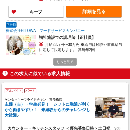
の確認もいたします。 ★時間外手当別途支給 ★上
記金額は働きがい向上手当を含みます。 ★働きが
詳細を見る
キープ
い向上手当※26年6月改定（地域により異なる）
社会保険加入者は更に＋50円
正社員
株式会社HITOWA フードサービスカンパニー
福祉施設での調理師【正社員】
月給23万円〜30万円 ※給与は経験や前職給与
に応じて決定します。 賞与年2回
イリーゼ船橋塚田・新館 （千葉県船橋市前貝
もっと見る
塚町509）
この求人に似ている求人情報
詳細を見る
キープ
正社員
アルバイト
パート
株式会社HITOWA フードサービスカンパニー
ケンタッキーフライドチキン 東船橋店
保育園給食の栄養士【正社員】
主婦（夫）・学生必見！ シフトに融通が利く
月給22万円以上 ※給与は経験や前職給与に応
から働きやすい！ 未経験からのチャレンジも
じて決定します。 賞与年2回
大歓迎♪
たんぽぽ海神町南保育園 （千葉県船橋市海神
町南1）
カウンター・キッチンスタッフ ＜優先募集日時＞土日祝 9:00〜14