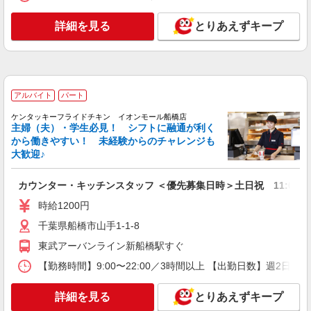
詳細を見る
キープ
詳細を見る
とりあえずキープ
アルバイト
パート
株式会社HITOWA フードサービスカンパニー
福祉施設での調理補助【アルバイト・パート】
時給1,150円以上 ※経験によりスタート時給は
アルバイト
パート
変動します。 ※AP評価制度：あり 年1回の評価
により時給を見直します。 ※アルバイト賞与（寸
イリーゼ船橋塚田 （千葉県船橋市行田1-40-
ケンタッキーフライドチキン イオンモール船橋店
志）：あり 年2回。勤続年数により金額UP。
主婦（夫）・学生必見！ シフトに融通が利く
22）
から働きやすい！ 未経験からのチャレンジも
大歓迎♪
詳細を見る
キープ
カウンター・キッチンスタッフ ＜優先募集日時＞土日祝 11:00〜17
パート
ツクイ船橋三咲（デイサービス）
時給1200円
デイサービス 調理スタッフ（ミールケアクル
千葉県船橋市山手1-1-8
ー）
東武アーバンライン新船橋駅すぐ
時給1,140円 ★土日祝日は時給100円アップ！
【勤務時間】9:00〜22:00／3時間以上 【出勤日数】週2
千葉県船橋市三咲2丁目4番55号
詳細を見る
とりあえずキープ
詳細を見る
キープ