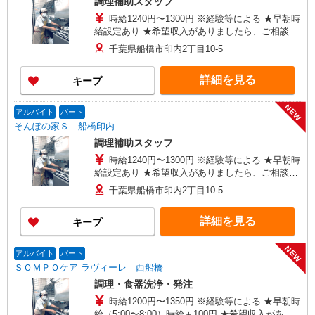
調理補助スタッフ
時給1240円〜1300円 ※経験等による ★早朝時
給設定あり ★希望収入がありましたら、ご相談い
ただければ希望条件に合うかの確認もいたしま
千葉県船橋市印内2丁目10-5
す。 ★時間外手当別途支給 ★上記金額は働きがい
向上手当を含みます。 ★働きがい向上手当※26年
詳細を見る
キープ
6月改定（地域により異なる） 社会保険加入者
は更に＋50円
NEW
アルバイト
パート
そんぽの家Ｓ 船橋印内
調理補助スタッフ
時給1240円〜1300円 ※経験等による ★早朝時
給設定あり ★希望収入がありましたら、ご相談い
ただければ希望条件に合うかの確認もいたしま
千葉県船橋市印内2丁目10-5
す。 ★時間外手当別途支給 ★上記金額は働きがい
向上手当を含みます。 ★働きがい向上手当※26年
詳細を見る
キープ
6月改定（地域により異なる） 社会保険加入者
は更に＋50円
NEW
アルバイト
パート
ＳＯＭＰＯケア ラヴィーレ 西船橋
調理・食器洗浄・発注
時給1200円〜1350円 ※経験等による ★早朝時
給（5:00〜8:00）時給＋100円 ★希望収入があり