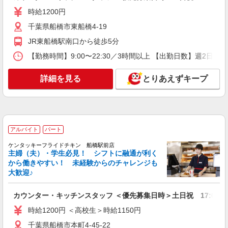
時給1200円
詳細を見る
キープ
千葉県船橋市東船橋4-19
アルバイト
パート
JR東船橋駅南口から徒歩5分
株式会社HITOWA フードサービスカンパニー
【勤務時間】9:00〜22:30／3時間以上 【出勤日数】週2
福祉施設での調理員【アルバイト・パート】
時給1,350円以上 ※経験によりスタート時給は
詳細を見る
とりあえずキープ
変動します。 ※AP評価制度：あり 年1回の評価
により時給を見直します。 ※アルバイト賞与（寸
イリーゼ船橋塚田・新館 （千葉県船橋市前貝
志）：あり 年2回。勤続年数により金額UP。
塚町509）
詳細を見る
キープ
アルバイト
パート
ケンタッキーフライドチキン 船橋駅前店
アルバイト
パート
主婦（夫）・学生必見！ シフトに融通が利く
株式会社HITOWA フードサービスカンパニー
から働きやすい！ 未経験からのチャレンジも
福祉施設での調理補助【アルバイト・パート】
大歓迎♪
時給1,140円 ※経験によりスタート時給は変動
します。 ※AP評価制度：あり 年1回の評価によ
カウンター・キッチンスタッフ ＜優先募集日時＞土日祝 17:00〜21
り時給を見直します。 ※アルバイト賞与（寸
イリーゼ船橋三咲 （千葉県船橋市南三咲1-20-
時給1200円 ＜高校生＞時給1150円
志）：あり 年2回。勤続年数により金額UP。
10）
千葉県船橋市本町4-45-22