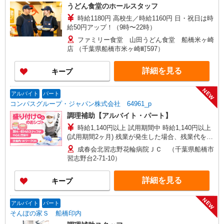
市、木更津市、松戸市、柏市、流山市 ［4］埼玉
うどん食堂のホールスタッフ
エリア … さいたま市大宮区、所沢市、入間
時給1180円 高校生／時給1160円 日・祝日は時
市、狭山市、和光市、朝霞市
給50円アップ！（9時〜22時）
ファミリー食堂 山田うどん食堂 船橋米ヶ崎
店 （千葉県船橋市米ヶ崎町597）
詳細を見る
キープ
NEW
アルバイト
パート
コンパスグループ・ジャパン株式会社 64961_p
調理補助【アルバイト・パート】
時給1,140円以上 試用期間中 時給1,140円以上
(試用期間2ヶ月) 残業が発生した場合、残業代を1
分単位で別途支給します。
成春会北習志野花輪病院ＪＣ （千葉県船橋市
習志野台2-71-10）
詳細を見る
キープ
NEW
アルバイト
パート
そんぽの家Ｓ 船橋印内