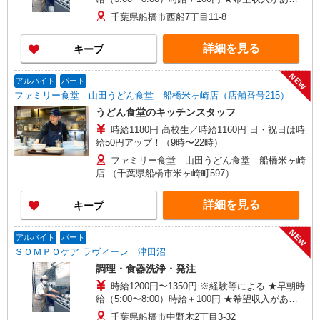
ましたら、ご相談いただければ希望条件に合うか
千葉県船橋市西船7丁目11-8
の確認もいたします。 ★時間外手当別途支給 ★上
記金額は働きがい向上手当を含みます。 ★働きが
詳細を見る
キープ
い向上手当※26年6月改定（地域により異なる）
社会保険加入者は更に＋50円
NEW
アルバイト
パート
ファミリー食堂 山田うどん食堂 船橋米ヶ崎店（店舗番号215）
うどん食堂のキッチンスタッフ
時給1180円 高校生／時給1160円 日・祝日は時
給50円アップ！（9時〜22時）
ファミリー食堂 山田うどん食堂 船橋米ヶ崎
店 （千葉県船橋市米ヶ崎町597）
詳細を見る
キープ
NEW
アルバイト
パート
ＳＯＭＰＯケア ラヴィーレ 津田沼
調理・食器洗浄・発注
時給1200円〜1350円 ※経験等による ★早朝時
給（5:00〜8:00）時給＋100円 ★希望収入があり
ましたら、ご相談いただければ希望条件に合うか
千葉県船橋市中野木2丁目3-32