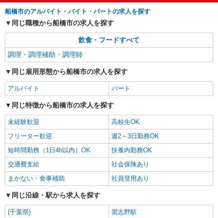
正社員
船橋市のアルバイト・バイト・パートの求人を探す
株式会社HITOWA フードサービスカンパニー
同じ職種から船橋市の求人を探す
保育園給食の栄養士【正社員】
飲食・フードすべて
月給22万円以上 ※給与は経験や前職給与に応
じて決定します。 賞与年2回
調理・調理補助・調理師
たんぽぽ西船橋駅前保育園 （千葉県船橋市印
同じ雇用形態から船橋市の求人を探す
内町631-1）
アルバイト
パート
詳細を見る
キープ
同じ特徴から船橋市の求人を探す
正社員
未経験歓迎
高校生OK
株式会社HITOWA フードサービスカンパニー
フリーター歓迎
週2～3日勤務OK
福祉施設での調理師【正社員】
月給23万円〜30万円 ※給与は経験や前職給与
短時間勤務（1日4h以内）OK
扶養内勤務OK
に応じて決定します。 賞与年2回
交通費支給
社会保険あり
ウェルミーテラス高根台 （千葉県船橋市高根
まかない・食事補助
社員登用あり
台2-2-17）
同じ沿線・駅から求人を探す
詳細を見る
キープ
(千葉県)
習志野駅