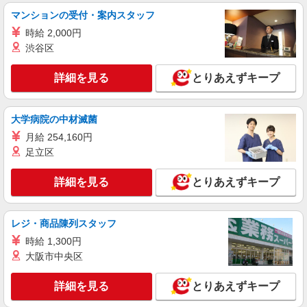
介護施設のキッチンスタッフ
マンションの受付・案内スタッフ
時給1,150円〜 【各種手当】 ・正月手当：100
円 ・通勤手当 └上限500円/日 └ガソリン代10
時給 2,000円
円/km ・昇給：あり ※試用期間は40時間です。
渋谷区
〒263-0031 千葉県千葉市稲毛区稲毛東5丁目15
（その間の条件に変更はありません。）
－7 介護付有料老人ホーム「リスペクト稲毛」内
詳細を見る
とりあえずキープ
詳細を見る
キープ
大学病院の中材滅菌
月給 254,160円
足立区
詳細を見る
とりあえずキープ
レジ・商品陳列スタッフ
時給 1,300円
大阪市中央区
詳細を見る
とりあえずキープ