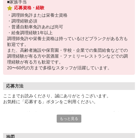
■家族手当
応募資格・経験
・調理師免許または栄養士資格
・調理経験必須
・普通自動車免許あれば尚可
・給食調理経験1年以上
調理師免許や栄養士資格は持っているけどブランクがある方も
歓迎です。
また、高齢者施設や保育園・学校・企業での集団給食などでの
調理経験が有る方や居酒屋・ファミリーレストランなどでの調
理経験が有る方も歓迎です。
20〜60代の方まで多様なスタッフが活躍しています。
応募方法
ここまでお読みくださり、誠にありがとうございます。
お気軽に「応募する」ボタンをご利用ください。
エントリー確認後、こちらよりお電話またはSMSにてご連絡をさせ
もっと見る
ていただきます。
★WEBエントリーは24時間いつでも受付できます。
お電話の際は「イーアイデムを見た」と伝えるとスムーズです。
地図