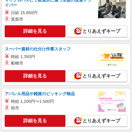
マイクロバスにて教習所に通う生徒の送迎ドラ
いなげケアセンターそよ風：RO31242
イバー
調理スタッフ
日給 15,850円
【時給】1,140円〜1,200円 ▼下記別途支給 通
箕面市
勤手当 年末年始手当：380円/時 寸志あり：年二回
（6月・12月）
千葉県千葉市稲毛区穴川3-6-12
詳細を見る
とりあえずキープ
詳細を見る
キープ
スーパー資材の仕分け作業スタッフ
正社員
時給 1,350円
株式会社東洋食品/千葉市稲毛区宮野木町
船橋市
学校給食の調理師
詳細を見る
とりあえずキープ
月給220,000円〜295,000円 ※スタート月給
は、これまで の経験などを考慮して決定 1.学校給
食責任者経験有 …月給295,000円以上 2.学校給食
千葉県千葉市稲毛区宮野木町の小学校 （千葉
経験5年以上（副責任者経験等） …月給250,000円
アパレル用品や雑貨のピッキング検品
県千葉市稲毛区宮野木町）
以上 3.集団給食経験3年以上（病院・特養・保育
時給 1,200円〜1,500円
園等） …月給235,000円以上 4.集団給食未経験・
詳細を見る
キープ
柏市
有資格者 …月給220,000円以上 試用期間：3か月
※給与変動なし
詳細を見る
とりあえずキープ
アルバイト
パート
株式会社RAM リスペクト稲毛