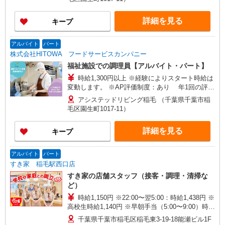
詳細を見る
キープ
アルバイト
パート
株式会社HITOWA フードサービスカンパニー
福祉施設での調理員【アルバイト・パート】
時給1,300円以上 ※経験によりスタート時給は
変動します。 ※AP評価制度：あり 年1回の評価
により時給を見直します。 ※アルバイト賞与（寸
アシステッドリビング稲毛 （千葉県千葉市稲
志）：あり 年2回。勤続年数により金額UP。
毛区園生町1017-11）
詳細を見る
キープ
アルバイト
パート
すき家 稲毛駅西口店
すき家の店舗スタッフ（接客・調理・清掃な
ど）
時給1,150円 ※22:00〜翌5:00：時給1,438円 ※
高校生時給1,140円 ※早朝手当（5:00〜9:00）時給
＋150円
千葉県千葉市稲毛区稲毛東3-19-18能瀬ビル1F