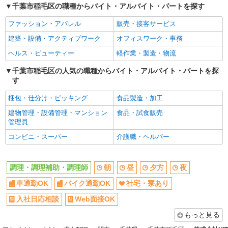
千葉市稲毛区の職種からバイト・アルバイト・パートを探す
車通勤OK
バイク通勤OK
ファッション・アパレル
販売・接客サービス
社宅・寮あり
入社日応相談
建築・設備・アクティブワーク
オフィスワーク・事務
Web面接OK
友達と応募OK
ヘルス・ビューティー
軽作業・製造・物流
職場見学OKまたは説明会あり
未経験歓迎
経験者・有資格者歓迎
千葉市稲毛区の人気の職種からバイト・アルバイト・パートを探
新卒・第二新卒歓迎
す
女性活躍中
主婦・主夫歓迎
梱包・仕分け・ピッキング
食品製造・加工
フリーター歓迎
学歴不問
建物管理・設備管理・マンション
食品・試食販売
ブランクOK
ミドル（40代～）活躍中
管理員
エルダー（50代～）活躍中
シニア（60代～）活躍中
コンビニ・スーパー
介護職・ヘルパー
ボーナス・賞与あり
昇給あり
時間固定シフト制
時間や曜日が選べる・シフト自由
調理・調理補助・調理師
朝
昼
夕方
夜
禁煙・分煙
交通費支給
車通勤OK
バイク通勤OK
社宅・寮あり
社会保険あり
家賃補助・住宅手当有
入社日応相談
Web面接OK
まかない・食事補助
産休・育休取得実績あり
もっと見る
退職金・財形貯蓄制度あり
各種手当（家族・役職・インセン
ティブなど）あり