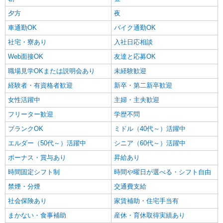
夕方
夜
車通勤OK
バイク通勤OK
社宅・寮あり
入社日応相談
Web面接OK
友達と応募OK
職場見学OKまたは説明会あり
未経験歓迎
経験者・有資格者歓迎
新卒・第二新卒歓迎
女性活躍中
主婦・主夫歓迎
フリーター歓迎
学歴不問
ブランクOK
ミドル（40代～）活躍中
エルダー（50代～）活躍中
シニア（60代～）活躍中
ボーナス・賞与あり
昇給あり
時間固定シフト制
時間や曜日が選べる・シフト自由
禁煙・分煙
交通費支給
社会保険あり
家賃補助・住宅手当有
まかない・食事補助
産休・育休取得実績あり