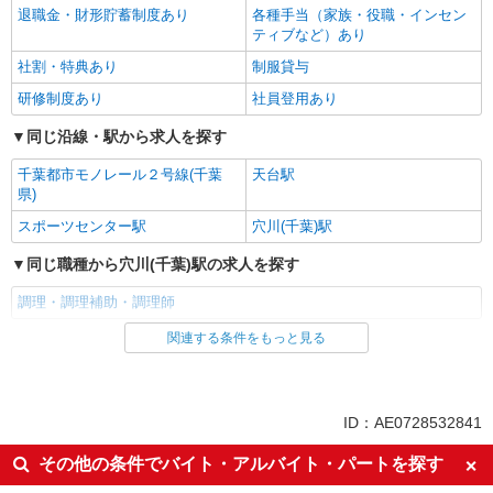
退職金・財形貯蓄制度あり
各種手当（家族・役職・インセン
ティブなど）あり
社割・特典あり
制服貸与
研修制度あり
社員登用あり
同じ沿線・駅から求人を探す
千葉都市モノレール２号線(千葉
天台駅
県)
スポーツセンター駅
穴川(千葉)駅
同じ職種から穴川(千葉)駅の求人を探す
調理・調理補助・調理師
関連する条件をもっと見る
同じ雇用形態から穴川(千葉)駅の求人を探す
正社員
同じ特徴から穴川(千葉)駅の求人を探す
ID：AE0728532841
朝
昼
その他の条件でバイト・アルバイト・パートを探す
夕方
夜