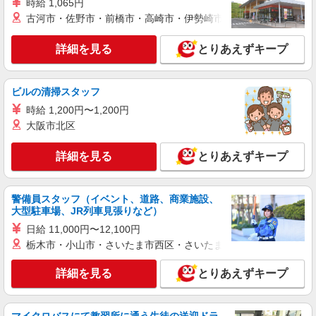
時給 1,065円
古河市・佐野市・前橋市・高崎市・伊勢崎市・太田市・館林市・
アルバイト
パート
丸亀製麺千葉園生町店
詳細を見る
とりあえずキープ
キッチン・ホールスタッフ
時給1200円〜 ☆22時以降は時給25％UP（深夜
割増有）
ビルの清掃スタッフ
千葉県千葉市稲毛区園生町９５６－１０
時給 1,200円〜1,200円
大阪市北区
詳細を見る
キープ
詳細を見る
とりあえずキープ
パート
長沼ショートステイそよ風：RO45180
調理スタッフ
警備員スタッフ（イベント、道路、商業施設、
大型駐車場、JR列車見張りなど）
【時給】1,140円〜1,200円 ▼下記別途支給 通
勤手当 年末年始手当：380円/時
日給 11,000円〜12,100円
栃木市・小山市・さいたま市西区・さいたま市岩槻区・久喜市・
千葉県千葉市稲毛区長沼原町97‐1
詳細を見る
とりあえずキープ
詳細を見る
キープ
パート