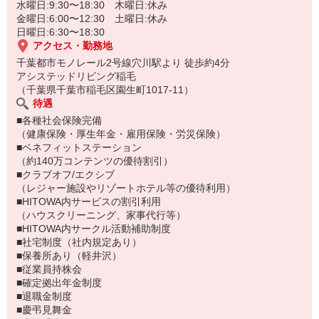
水曜日:9:30〜18:30 木曜日:休み
金曜日:6:00〜12:30 土曜日:休み
日曜日:6:30〜18:30
アクセス・勤務地
千葉都市モノレール2号線穴川駅より 徒歩約4分
アシステッドリビング稲毛
（千葉県千葉市稲毛区園生町1017-11）
待遇
■各種社会保険完備
（健康保険・厚生年金・雇用保険・労災保険）
■ベネフィットステーション
（約140万コンテンツの優待割引）
■クラブオフ/エクシブ
（レジャー施設やリゾートホテル等の優待利用）
■HITOWA内サービスの割引利用
（ハウスクリーニング、家事代行等）
■HITOWA内サークル活動補助制度
■社宅制度（社内規定あり）
■保養所あり（軽井沢）
■従業員持株会
■確定拠出年金制度
■退職金制度
■慶弔見舞金