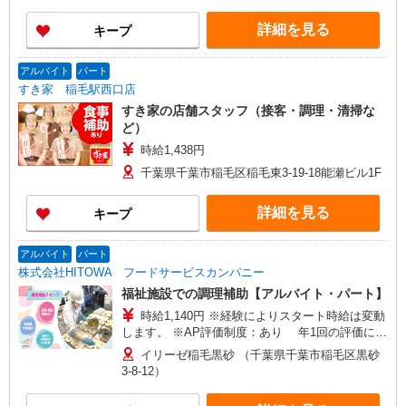
詳細を見る
キープ
アルバイト
パート
すき家 稲毛駅西口店
すき家の店舗スタッフ（接客・調理・清掃な
ど）
時給1,438円
千葉県千葉市稲毛区稲毛東3-19-18能瀬ビル1F
詳細を見る
キープ
アルバイト
パート
株式会社HITOWA フードサービスカンパニー
福祉施設での調理補助【アルバイト・パート】
時給1,140円 ※経験によりスタート時給は変動
します。 ※AP評価制度：あり 年1回の評価によ
り時給を見直します。 ※アルバイト賞与（寸
イリーゼ稲毛黒砂 （千葉県千葉市稲毛区黒砂
志）：あり 年2回。勤続年数により金額UP。
3-8-12）