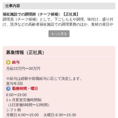
調理だけでなく、職場の運営にも関われるやりがいある仕事。
仕事内容
現場のリーダーとして、チームをまとめ、円滑な運営を支えま
福祉施設での調理師（チーフ候補）【正社員】
す。
調理員（チーフ候補）として、下ごしらえや調理、味付け、盛り付
け、洗浄などの高齢者福祉施設での調理業務のほか、食材の発注や
利用者様の笑顔に加え、スタッフの成長や職場の改善に貢献でき
シフト作成、スタッフ教育などもお願いします。マネジメント経験
るのがチーフならではの
もっと見る
は不問です！食事の提供を通して利用者さまを笑顔にしたいという
やりがい。人と食に向き合う責任あるポジションです。
方や、心を込めた調理ができる方を歓迎しています。
HITOWAのフードサービスカンパニーは、全国300以上の施設で
給食運営を行う業界大手。調理技術だけでなく、
募集情報（正社員）
マネジメント力も磨ける研修制度が整っています。
給与
月給23万円〜30万円
※給与は経験や前職給与に応じて決定します。
賞与年2回
勤務時間・曜日
6:00〜19:00
1ヶ月変形労働時間制
（1日実働5時間〜12時間）
シフト例
月曜日:6:00〜15:00 火曜日:6:30〜15:30