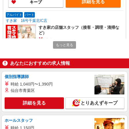
詳細を見る
キープ
アルバイト
パート
すき家 16号千葉北IC店
すき家の店舗スタッフ（接客・調理・清掃な
ど）
時給1,475円
もっと見る
千葉県千葉市稲毛区長沼町135-4
詳細を見る
キープ
あなたにおすすめの求人情報
アルバイト
パート
個別指導講師
すき家 16号千葉北IC店
時給 1,040円〜1,390円
すき家の店舗スタッフ（接客・調理・清掃な
仙台市青葉区
ど）
時給1,180円 ※22:00〜翌5:00：時給1,475円 ※
詳細を見る
とりあえずキープ
高校生時給1,140円 ※早朝手当（5:00〜9:00）時給
＋150円
千葉県千葉市稲毛区長沼町135-4
ホールスタッフ
詳細を見る
キープ
時給 1,150円