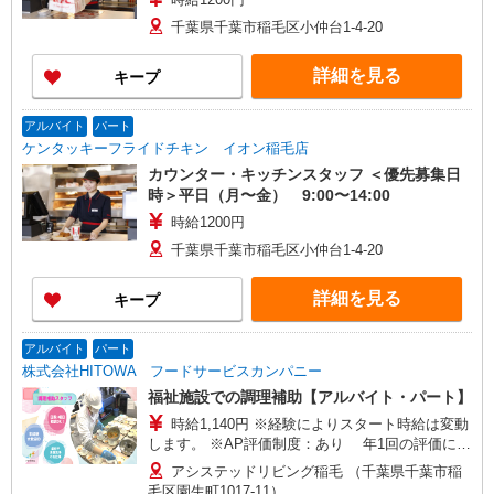
千葉県千葉市稲毛区小仲台1-4-20
詳細を見る
キープ
アルバイト
パート
ケンタッキーフライドチキン イオン稲毛店
カウンター・キッチンスタッフ ＜優先募集日
時＞平日（月〜金） 9:00〜14:00
時給1200円
千葉県千葉市稲毛区小仲台1-4-20
詳細を見る
キープ
アルバイト
パート
株式会社HITOWA フードサービスカンパニー
福祉施設での調理補助【アルバイト・パート】
時給1,140円 ※経験によりスタート時給は変動
します。 ※AP評価制度：あり 年1回の評価によ
り時給を見直します。 ※アルバイト賞与（寸
アシステッドリビング稲毛 （千葉県千葉市稲
志）：あり 年2回。勤続年数により金額UP。
毛区園生町1017-11）