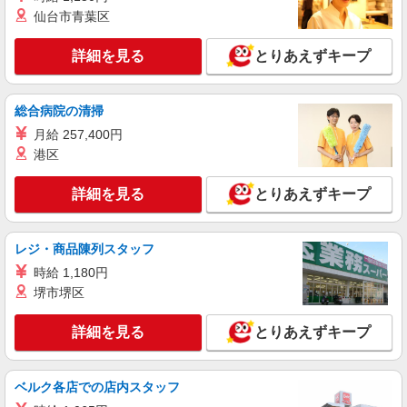
仙台市青葉区
アルバイト
パート
株式会社HITOWA フードサービスカンパニー
詳細を見る
とりあえずキープ
福祉施設での調理補助【アルバイト・パート】
時給1,140円 ※経験によりスタート時給は変動
します。 ※AP評価制度：あり 年1回の評価によ
総合病院の清掃
り時給を見直します。 ※アルバイト賞与（寸
イリーゼ稲毛黒砂 （千葉県千葉市稲毛区黒砂
月給 257,400円
志）：あり 年2回。勤続年数により金額UP。
3-8-12）
港区
詳細を見る
キープ
詳細を見る
とりあえずキープ
アルバイト
パート
ピザハット 稲毛店
レジ・商品陳列スタッフ
未経験OK！ピザハットピザメイクスタッフ
時給 1,180円
（インストア）
堺市堺区
時給1,200円以上 平日 時給1,200円以上 土日・
祝日 時給1,200円以上 高校生 時給1,200円以上
詳細を見る
とりあえずキープ
千葉県千葉市稲毛区園生町1108-2 ユウキ園生
ビル
ベルク各店での店内スタッフ
詳細を見る
キープ