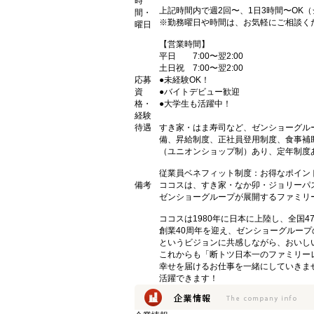
時
上記時間内で週2回〜、1日3時間〜OK
間・
※勤務曜日や時間は、お気軽にご相談く
曜日
【営業時間】
平日 7:00〜翌2:00
土日祝 7:00〜翌2:00
応募
●未経験OK！
資
●バイトデビュー歓迎
格・
●大学生も活躍中！
経験
待遇
すき家・はま寿司など、ゼンショーグル
備、昇給制度、正社員登用制度、食事補
（ユニオンショップ制）あり、定年制度あ
従業員ベネフィット制度：お得なポイン
備考
ココスは、すき家・なか卯・ジョリーパ
ゼンショーグループが展開するファミリ
ココスは1980年に日本に上陸し、全国
創業40周年を迎え、ゼンショーグルー
というビジョンに共感しながら、おいし
これからも「断トツ日本一のファミリー
幸せを届けるお仕事を一緒にしていきま
活躍できます！