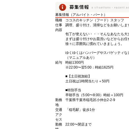
募集情報（アルバイト・パート）
職種
ココスのキッチン（フード）スタッフ
仕事
調理、盛り付け、清掃などをお願いしま
内容
包丁が使えない・・・そんなあなたも大
まずは盛り付けやお皿洗いなどからお任
徐々に雰囲気に慣れていきましょう。
ゆくゆくはハンバーグやスパゲッティな
（マニュアルあり）
給与
時給1300円
※22:00〜翌5:00：時給1625円
■【土日祝加給】
土日祝は1時間当たり＋50円
■特別手当
早朝手当（5:00〜8:00）時給＋100円
勤務
千葉県千葉市稲毛区小仲台2-2-9
地
交通
「稲毛駅」徒歩1分
アク
セス
勤務
22:00〜閉店まで