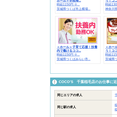
ホール＞学校帰...
う！ココ
時給1150円 ※...
時給1300
茨城県つくば市上横場...
神奈川県
＜ホール＞子育て応援！扶養
＜ホー
内で働けるココ...
う！ココ
時給1150円 ※...
時給1150
茨城県つくばみらい市...
茨城県つ
COCO’S 千葉稲毛店のお仕事に
同じエリアの求人
同じ駅の求人