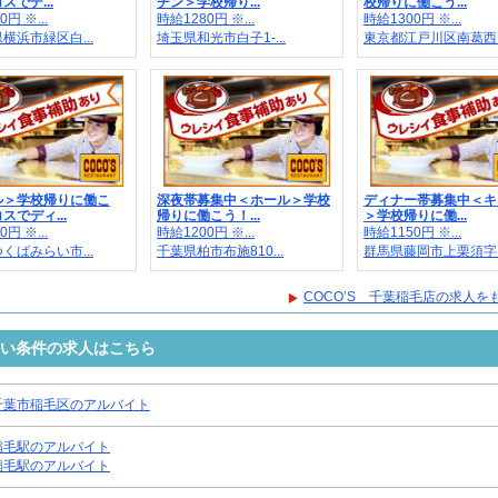
スでデ...
チン＞学校帰り...
校帰りに働こう...
円 ※...
時給1280円 ※...
時給1300円 ※...
横浜市緑区白...
埼玉県和光市白子1-...
東京都江戸川区南葛西..
ル＞学校帰りに働こ
深夜帯募集中＜ホール＞学校
ディナー帯募集中＜キ
スでディ...
帰りに働こう！...
＞学校帰りに働...
円 ※...
時給1200円 ※...
時給1150円 ※...
くばみらい市...
千葉県柏市布施810...
群馬県藤岡市上栗須字..
COCO’S 千葉稲毛店の求人を
近い条件の求人はこちら
千葉市稲毛区のアルバイト
稲毛駅のアルバイト
稲毛駅のアルバイト