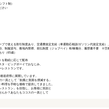
（シフト制）
ださい
ープで使える割引制度あり、交通費規定支給（車通勤応相談/ガソリン代規定支給）
助、制服貸与、敷地内禁煙、前払制度（ジョブペイ）有/稼働分、履歴書不要 ※労
り（65歳）
トを勤続に応じて配布
スタ・ビッグボーイでおなじみ、
ーレストランです。
47都道府県に展開しています。
プの一員として「飢餓と貧困を撲滅する」
い料理を手軽な価格で提供してきました。
レストラン」を目指し、お客様に笑顔と
せんか？あなたもココスの一員として