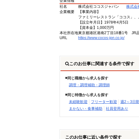
企業情報
社名
株式会社ココスジャパン
株式会
企業概要
【事業内容】
ファミリーレストラン「ココス」、
【設立年月日】1978年4月5日
【資本金】1,000万円
本社所在地
東京都港区港南2丁目18番1号 JR
URL
https://www.cocos-jpn.co.jp/
このお仕事に関連する条件で探す
同じ職種から求人を探す
調理・調理補助・調理師
同じ特徴から求人を探す
未経験歓迎
フリーター歓迎
週2～3日
まかない・食事補助
社員登用あり
このお仕事に近い条件で探す