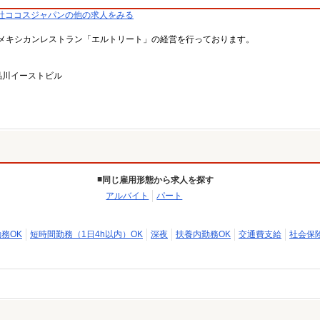
社ココスジャパンの他の求人をみる
メキシカンレストラン「エルトリート」の経営を行っております。
品川イーストビル
同じ雇用形態から求人を探す
アルバイト
パート
勤務OK
短時間勤務（1日4h以内）OK
深夜
扶養内勤務OK
交通費支給
社会保