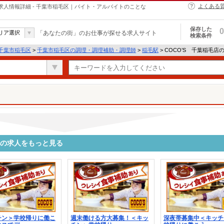
よくある
求人情報詳細 - 千葉市稲毛区｜バイト・アルバイトのことな
保存した
0
リア選択
「あなたの街」のお仕事が探せる求人サイト
検索条件
千葉市稲毛区
>
千葉市稲毛区の調理・調理補助・調理師
>
稲毛駅
> COCO’S 千葉稲毛
他の求人をもっと見る
チン＞学校帰りに働こ
週末働ける方大募集！＜キッ
深夜帯募集中＜キッチ