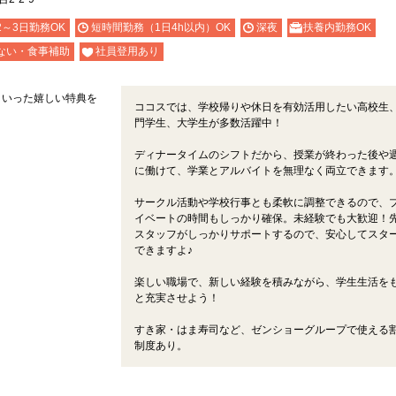
2～3日勤務OK
短時間勤務（1日4h以内）OK
深夜
扶養内勤務OK
ない・食事補助
社員登用あり
といった嬉しい特典を
ココスでは、学校帰りや休日を有効活用したい高校生
門学生、大学生が多数活躍中！
ディナータイムのシフトだから、授業が終わった後や
に働けて、学業とアルバイトを無理なく両立できます
サークル活動や学校行事とも柔軟に調整できるので、
イベートの時間もしっかり確保。未経験でも大歓迎！
スタッフがしっかりサポートするので、安心してスタ
できますよ♪
楽しい職場で、新しい経験を積みながら、学生生活を
と充実させよう！
すき家・はま寿司など、ゼンショーグループで使える
制度あり。