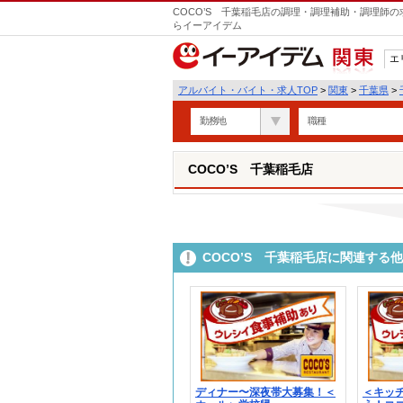
COCO’S 千葉稲毛店の調理・調理補助・調理師の
らイーアイデム
エ
関東
アルバイト・バイト・求人TOP
>
関東
>
千葉県
>
勤務地
職種
COCO’S 千葉稲毛店
COCO’S 千葉稲毛店に関連する
ディナー〜深夜帯大募集！＜
＜キッ