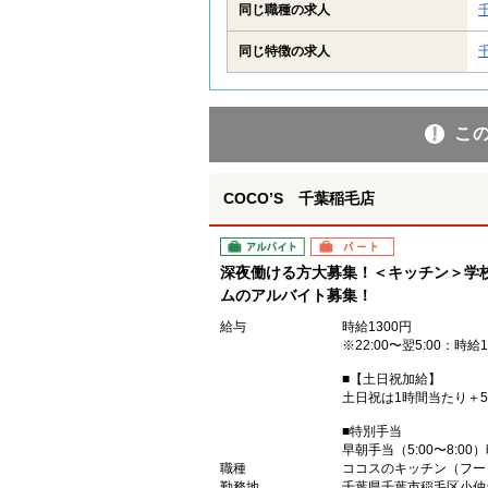
同じ職種の求人
同じ特徴の求人
こ
COCO’S 千葉稲毛店
アルバイト
パート
深夜働ける方大募集！＜キッチン＞学
ムのアルバイト募集！
給与
時給1300円
※22:00〜翌5:00：時給1
■【土日祝加給】
土日祝は1時間当たり＋5
■特別手当
早朝手当（5:00〜8:00
職種
ココスのキッチン（フー
勤務地
千葉県千葉市稲毛区小仲台2