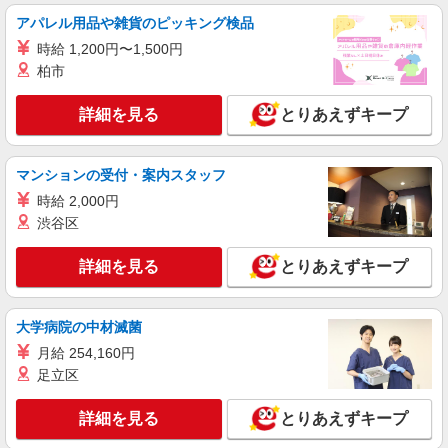
学校給食の調理師
アパレル用品や雑貨のピッキング検品
月給220,000円〜295,000円 ※スタート月給
時給 1,200円〜1,500円
は、これまで の経験などを考慮して決定 1.学校給
柏市
食責任者経験有 …月給295,000円以上 2.学校給食
千葉県千葉市稲毛区宮野木町の小学校 （千葉
経験5年以上（副責任者経験等） …月給250,000円
県千葉市稲毛区宮野木町）
詳細を見る
とりあえずキープ
以上 3.集団給食経験3年以上（病院・特養・保育
園等） …月給235,000円以上 4.集団給食未経験・
詳細を見る
キープ
有資格者 …月給220,000円以上 試用期間：3か月
※給与変動なし
マンションの受付・案内スタッフ
アルバイト
パート
時給 2,000円
株式会社RAM リスペクト稲毛
渋谷区
介護施設のキッチンスタッフ
詳細を見る
時給1,150円〜 【各種手当】 ・正月手当：100
とりあえずキープ
円 ・通勤手当 └上限500円/日 └ガソリン代10
円/km ・昇給：あり ※試用期間は40時間です。
〒263-0031 千葉県千葉市稲毛区稲毛東5丁目15
（その間の条件に変更はありません。）
大学病院の中材滅菌
－7 介護付有料老人ホーム「リスペクト稲毛」内
月給 254,160円
詳細を見る
キープ
足立区
詳細を見る
とりあえずキープ