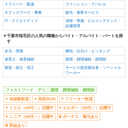
ドライバー・配達
ファッション・アパレル
ボーナス・賞与あり
昇給あり
オフィスワーク・事務
販売・接客サービス
週2～3日勤務OK
短時間勤務（1日4h以内）OK
IT・クリエイティブ
清掃・警備・ビルメンテナンス・
上場企業・上場企業のグループ会
扶養内勤務OK
設備管理
社
交通費支給
千葉市稲毛区の人気の職種からバイト・アルバイト・パートを探
社会保険あり
す
まかない・食事補助
社員登用あり
弁当・惣菜
梱包・仕分け・ピッキング
同じ職種から求人を探す
保育士・保育補助
調理・調理補助・調理師
飲食・フード
製造・組立・加工
サービス提供責任者・ソーシャル
ファストフード・デリ
調理・調理補助・調理師
ワーカー
同じ特徴から求人を探す
ファストフード・デリ
調理・調理補助・調理師
未経験歓迎
高校生OK
未経験歓迎
高校生OK
フリーター歓迎
ミドル（40代～）活躍中
ボーナス・賞与あり
ミドル（40代～）活躍中
エルダー（50代～）活躍中
週2～3日勤務OK
短時間勤務（1日4h以内）OK
シニア（60代～）活躍中
ボーナス・賞与あり
上場企業・上場企業のグループ会
扶養内勤務OK
社
昇給あり