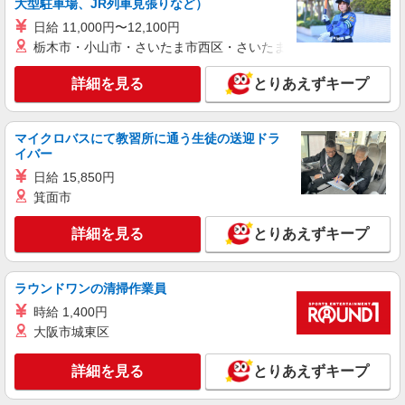
大型駐車場、JR列車見張りなど）
NEW
パート
日給 11,000円〜12,100円
いなげケアセンターそよ風：RO31242
栃木市・小山市・さいたま市西区・さいたま市岩槻区・久喜市・
調理スタッフ
詳細を見る
とりあえずキープ
【時給】1,140円〜1,200円 ▼下記別途支給 通
勤手当 年末年始手当：380円/時 寸志あり：年二回
（6月・12月）
千葉県千葉市稲毛区穴川3-6-12
マイクロバスにて教習所に通う生徒の送迎ドラ
イバー
詳細を見る
キープ
日給 15,850円
箕面市
NEW
パート
長沼ショートステイそよ風：RO45180
詳細を見る
とりあえずキープ
調理スタッフ
【時給】1,140円〜1,200円 ▼下記別途支給 通
勤手当 年末年始手当：380円/時
ラウンドワンの清掃作業員
千葉県千葉市稲毛区長沼原町97‐1
時給 1,400円
大阪市城東区
詳細を見る
キープ
詳細を見る
とりあえずキープ
正社員
株式会社東洋食品/千葉市稲毛区宮野木町