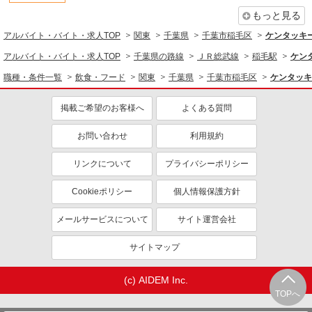
交通費支給
社会保険あり
もっと見る
まかない・食事補助
社員登用あり
アルバイト・バイト・求人TOP
関東
千葉県
千葉市稲毛区
ケンタッキ
アルバイト・バイト・求人TOP
千葉県の路線
ＪＲ総武線
稲毛駅
ケン
職種・条件一覧
飲食・フード
関東
千葉県
千葉市稲毛区
ケンタッキ
掲載ご希望のお客様へ
よくある質問
お問い合わせ
利用規約
リンクについて
プライバシーポリシー
Cookieポリシー
個人情報保護方針
メールサービスについて
サイト運営会社
サイトマップ
(c) AIDEM Inc.
TOPへ