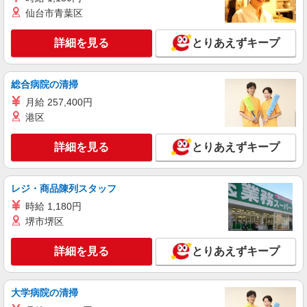
詳細を見る
キープ
仙台市青葉区
アルバイト
パート
詳細を見る
とりあえずキープ
すき家 16号千葉北IC店
すき家の店舗スタッフ（接客・調理・清掃な
ど）
総合病院の清掃
時給1,180円 ※22:00〜翌5:00：時給1,475円 ※
月給 257,400円
高校生時給1,140円 ※早朝手当（5:00〜9:00）時給
港区
＋150円
千葉県千葉市稲毛区長沼町135-4
詳細を見る
とりあえずキープ
詳細を見る
キープ
レジ・商品陳列スタッフ
アルバイト
パート
ピザハット 稲毛店
時給 1,180円
堺市堺区
未経験OK！ピザハットピザメイクスタッフ
（インストア）
詳細を見る
とりあえずキープ
時給1,200円以上 平日 時給1,200円以上 土日・
祝日 時給1,200円以上 高校生 時給1,200円以上
千葉県千葉市稲毛区園生町1108-2 ユウキ園生
大学病院の清掃
ビル