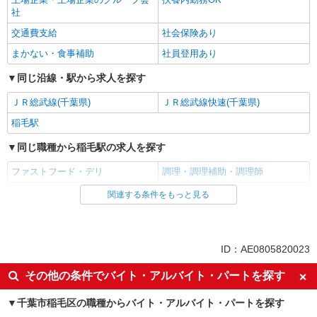
社
交通費支給
社会保険あり
まかない・食事補助
社員登用あり
同じ沿線・駅から求人を探す
ＪＲ総武線(千葉県)
ＪＲ総武線快速(千葉県)
稲毛駅
同じ職種から稲毛駅の求人を探す
ファストフード・デリ
調理・調理補助・調理師
関連する条件をもっと見る
同じ雇用形態から稲毛駅の求人を探す
アルバイト
パート
同じ特徴から稲毛駅の求人を探す
ID：AE0805820023
未経験歓迎
高校生OK
その他の条件でバイト・アルバイト・パートを探す
フリーター歓迎
ミドル（40代～）活躍中
千葉市稲毛区の職種からバイト・アルバイト・パートを探す
エルダー（50代～）活躍中
シニア（60代～）活躍中