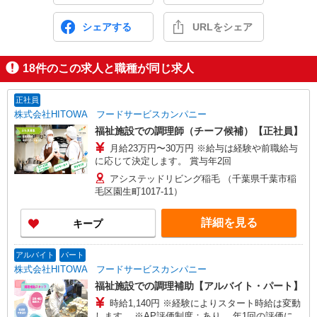
シェアする
URLをシェア
18
件のこの求人と職種が同じ求人
正社員
株式会社HITOWA フードサービスカンパニー
福祉施設での調理師（チーフ候補）【正社員】
月給23万円〜30万円 ※給与は経験や前職給与
に応じて決定します。 賞与年2回
アシステッドリビング稲毛 （千葉県千葉市稲
毛区園生町1017-11）
詳細を見る
キープ
アルバイト
パート
株式会社HITOWA フードサービスカンパニー
福祉施設での調理補助【アルバイト・パート】
時給1,140円 ※経験によりスタート時給は変動
します。 ※AP評価制度：あり 年1回の評価によ