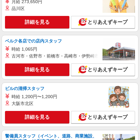
月給 273,650円
詳細を見る
キープ
品川区
詳細を見る
とりあえずキープ
アルバイト
パート
すき家 16号千葉北IC店
すき家の店舗スタッフ（接客・調理・清掃な
ベルク各店での店内スタッフ
ど）
時給 1,065円
時給1,475円
古河市・佐野市・前橋市・高崎市・伊勢崎市・太田市・館林市・
千葉県千葉市稲毛区長沼町135-4
詳細を見る
とりあえずキープ
詳細を見る
キープ
アルバイト
パート
ビルの清掃スタッフ
丸亀製麺千葉園生町店
時給 1,200円〜1,200円
キッチン・ホールスタッフ
大阪市北区
時給1200円〜 ☆22時以降は時給25％UP（深夜
割増有）
詳細を見る
とりあえずキープ
千葉県千葉市稲毛区園生町９５６－１０
詳細を見る
キープ
警備員スタッフ（イベント、道路、商業施設、