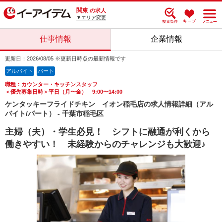
関東
の求人
▼エリア変更
仕事情報
企業情報
更新日：2026/08/05 ※更新日時点の最新情報です
アルバイト
パート
職種：カウンター・キッチンスタッフ
＜優先募集日時＞平日（月〜金） 9:00〜14:00
ケンタッキーフライドチキン イオン稲毛店の求人情報詳細（アル
バイト/パート） - 千葉市稲毛区
主婦（夫）・学生必見！ シフトに融通が利くから
働きやすい！ 未経験からのチャレンジも大歓迎♪