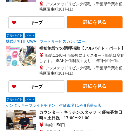
により時給を見直します。 ※アルバイト賞与（寸
アシステッドリビング稲毛 （千葉県千葉市稲
志）：あり 年2回。勤続年数により金額UP。
毛区園生町1017-11）
詳細を見る
キープ
アルバイト
パート
株式会社HITOWA フードサービスカンパニー
福祉施設での調理補助【アルバイト・パート】
時給1,140円 ※経験によりスタート時給は変動
します。 ※AP評価制度：あり 年1回の評価によ
り時給を見直します。 ※アルバイト賞与（寸
アシステッドリビング稲毛 （千葉県千葉市稲
志）：あり 年2回。勤続年数により金額UP。
毛区園生町1017-11）
詳細を見る
キープ
アルバイト
パート
ケンタッキーフライドチキン 生鮮市場TOP稲毛長沼店
カウンター・キッチンスタッフ ＜優先募集日
時＞土日祝 17:00〜21:00
時給1150円