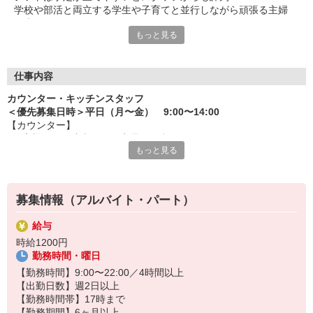
学校や部活と両立する学生や子育てと並行しながら頑張る主婦
（夫）など、
もっと見る
みんなから「働きやすい！」という声が上がっています♪
毎週希望を遠慮なくご相談ください！
＜ 未経験でも心配ナシ ＞
仕事内容
タブレットで動画や画像を見せながら丁寧に指導します！
カウンター・キッチンスタッフ
先輩によるレクチャーもあるので、
＜優先募集日時＞平日（月〜金） 9:00〜14:00
久しぶりのお仕事のパートさんや初アルバイトの学生さんも安心
【カウンター】
です♪
■お客様からの注文伺い、商品の用意
もっと見る
■サンド・ポテトの調理
オトクな従業員割引があるのも必見！まずは気軽にご応募を☆
■定期的な店内チェック・清掃
カフェ感覚で楽しく働けます♪
募集情報（アルバイト・パート）
【キッチン】 ※対面や接客はなし！
■チキンの調理
給与
こだわりの詰まったKFCのチキンをつくるお仕事です。
時給1200円
ひとつひとつ丁寧に粉をまぶして揚げる作業をお任せします。
勤務時間・曜日
カンタンな作業なので初めての方もスグに覚えられますし、
作業については丁寧に教えるから心配はいりません
【勤務時間】9:00〜22:00／4時間以上
【出勤日数】週2日以上
【勤務時間帯】17時まで
【勤務期間】6ヶ月以上