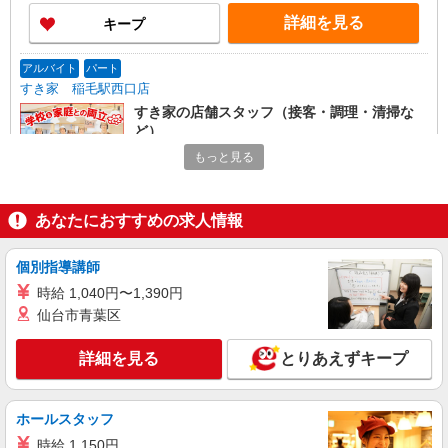
詳細を見る
キープ
アルバイト
パート
すき家 稲毛駅西口店
すき家の店舗スタッフ（接客・調理・清掃な
ど）
時給1,150円 ※22:00〜翌5:00：時給1,438円 ※
もっと見る
高校生時給1,140円 ※早朝手当（5:00〜9:00）時給
＋150円
千葉県千葉市稲毛区稲毛東3-19-18能瀬ビル1F
あなたにおすすめの求人情報
詳細を見る
キープ
個別指導講師
アルバイト
パート
時給 1,040円〜1,390円
ピザハット 稲毛店
仙台市青葉区
ピザの宅配／デリバリー・配達
時給1,300円以上 平日 時給1,300円以上 土日・
詳細を見る
とりあえずキープ
祝日 時給1,300円以上 高校生 時給1,300円以上
千葉県千葉市稲毛区園生町1108-2 ユウキ園生
ビル
ホールスタッフ
時給 1,150円