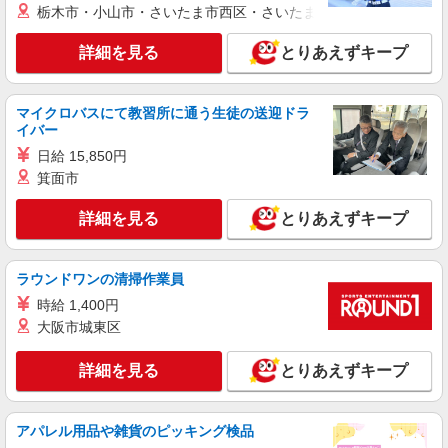
上石神井｜未経験OK！就労支援の正社員スタ
栃木市・小山市・さいたま市西区・さいたま市岩槻区・久喜市・
ッフ募集＊賞与年2回♪
【正社員】月給240,000〜400,000円 ・基本
詳細を見る
とりあえずキープ
給：200,000円〜220,000円 ・資格手当：10,000〜
30,000円 ・役職手当：10,000〜70,000円 ・処遇改
練馬区内 最寄：上石神井
善手当：20,000〜60,000円（勤続年数、保有資格
マイクロバスにて教習所に通う生徒の送迎ドラ
により変動） ・固定残業手当：20,000円（10時
イバー
詳細を見る
キープ
間） ※固定残業時間を超過する場合には超過勤務
手当として別途支給 下記資格をお持ちの方歓迎 ・
日給 15,850円
認知症介護基礎研修 ・初任者研修 ・実務者研修
箕面市
派遣社員
・介護福祉士 など
株式会社kotrio /●SW-H1-1853646
詳細を見る
とりあえずキープ
【大泉学園】レア！就労支援施設で軽作業の見
守りなど＊未経験OK
時給1500円〜 ＜日払い有/週払い有/交通費全
ラウンドワンの清掃作業員
支給(ガソリン代含む)＞
時給 1,400円
練馬区東大泉 ほか区内多数
大阪市城東区
詳細を見る
キープ
詳細を見る
とりあえずキープ
派遣社員
株式会社kotrio /●SW-H1-1986226
アパレル用品や雑貨のピッキング検品
＜急募＞平和台駅＊就労支援施設でのびのび働