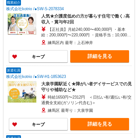
（上記給与とは別に支給） 下記資格をお持ちの方
職業紹介
歓迎 ・認知症介護基礎研修 ・初任者研修 ・実務
株式会社kotrio /●SW-S-2078334
者研修 ・介護福祉士 など
人気★介護度低めの方が暮らす住宅で働く♪高
収入・賞与年2回
【正社員】月給240,000〜400,000円 ・基本
給：200,000円〜220,000円 ・資格手当：10,000〜
30,000円 ・役職手当：10,000〜70,000円 ・処遇改
練馬区内 最寄：上石神井
善手当：20,000〜60,000円（勤続年数、保有資格
により変動） ・固定残業手当：20,000円（10時
詳細を見る
キープ
間） ※固定残業時間を超過する場合には超過勤務
手当として別途支給 ・夜勤手当：10,000円/1回
（上記給与とは別に支給） 下記資格をお持ちの方
派遣社員
歓迎 ・認知症介護基礎研修 ・初任者研修 ・実務
株式会社kotrio /●SW-H1-1853623
者研修 ・介護福祉士 など
大泉学園駅近く★障がい者デイサービスでの見
守りや補助など★
時給1650円〜2312円 ＜日払い有/週払い有/交
通費全支給(ガソリン代含む)＞
練馬区 最寄り：大泉学園
詳細を見る
キープ