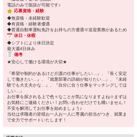
電話のみで面談が可能です♪
応募資格・経験
◆無資格・未経験歓迎
◆有資格・経験者優遇
◆普通自動車運転免許をお持ちの方優遇※送迎業務があるため
休日・休暇
◆シフトにより休日決定
最大週4日休み
備考
★安心して働ける環境が大切★
『希望や制約があるけど介護の仕事がしたい…』、『長く安定
して働きたい…』、『就業部署の詳細が知りたい…』、『未経
験でも大丈夫かな…』、『自分に合う仕事をマッチングしてほ
しい…』
お仕事を探される上で色々なことが気になりますよね☆まずは
お気軽にご連絡ください！お問い合わせだけでも構いません！
不安を解消してお仕事を始めましょう♪
当社は求職者の皆様お一人お一人に専属の担当がつき、就業ま
で全力でサポートいたします！