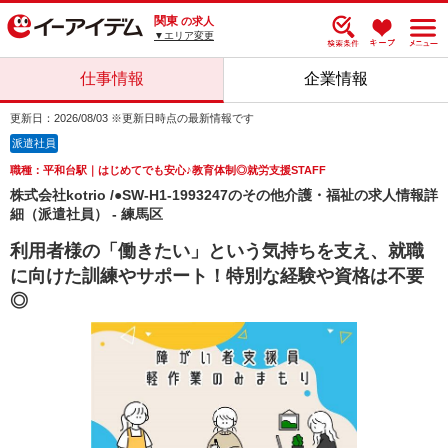
関東
の求人
▼エリア変更
仕事情報
企業情報
更新日：2026/08/03 ※更新日時点の最新情報です
派遣社員
職種：平和台駅｜はじめてでも安心♪教育体制◎就労支援STAFF
株式会社kotrio /●SW-H1-1993247のその他介護・福祉の求人情報詳
細（派遣社員） - 練馬区
利用者様の「働きたい」という気持ちを支え、就職
に向けた訓練やサポート！特別な経験や資格は不要
◎