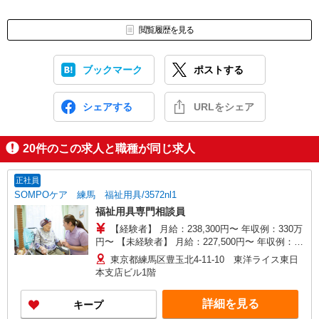
閲覧履歴を見る
ブックマーク
ポストする
シェアする
URLをシェア
20
件のこの求人と職種が同じ求人
正社員
SOMPOケア 練馬 福祉用具/3572nl1
福祉用具専門相談員
【経験者】 月給：238,300円〜 年収例：330万
円〜 【未経験者】 月給：227,500円〜 年収例：
314万円〜 ※職務手当、働きがい向上手当含む ◎
東京都練馬区豊玉北4-11-10 東洋ライス東日
賞与：基本給2.08ヶ月分/年支給 ◎残業時は別途時
本支店ビル1階
間外手当支給（超過1分〜）
詳細を見る
キープ