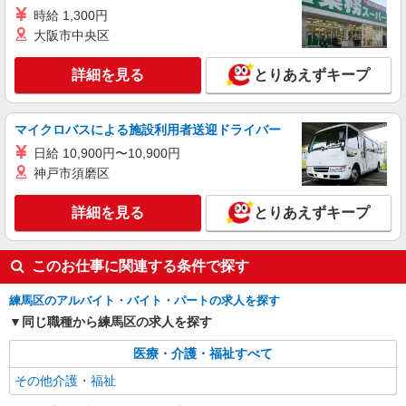
フ◎資格取得支援
時給 1,300円
時給1550円〜2312円 ＜交通費全支給(ガソリ
大阪市中央区
ン代含む)＞
練馬区
詳細を見る
とりあえずキープ
詳細を見る
キープ
マイクロバスによる施設利用者送迎ドライバー
派遣社員
日給 10,900円〜10,900円
株式会社kotrio /●SW-H1-1854718
神戸市須磨区
平和台駅近くの就労支援施設★人気のサポート
スタッフ募集♪
詳細を見る
とりあえずキープ
時給1500円〜 ＜日払い有/週払い有/交通費全
支給(ガソリン代含む)＞
東京都練馬区
このお仕事に関連する条件で探す
練馬区のアルバイト・バイト・パートの求人を探す
詳細を見る
キープ
同じ職種から練馬区の求人を探す
派遣社員
医療・介護・福祉すべて
株式会社kotrio /●SW-H1-2001034
その他介護・福祉
≪日払いOK≫日収1.2万円超！就労支援施設の
サポートSTAFF募集