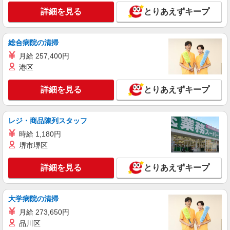
株式会社kotrio /●SW-H1-1855693
詳細を見る
とりあえずキープ
平和台駅＊高時給で稼ぐなら、やっぱり派遣！
就労支援スタッフ
時給1500円〜 ＜日払い有/週払い有/交通費全
総合病院の清掃
支給(ガソリン代含む)＞
月給 257,400円
東京都練馬区
港区
詳細を見る
キープ
詳細を見る
とりあえずキープ
職業紹介
株式会社kotrio /●SW-S-2007430
レジ・商品陳列スタッフ
上石神井｜サポート役が好きな方へ！就労支援
時給 1,180円
で見守り・補助など♪
堺市堺区
時給1500円〜 ※給与は資格・経験を考慮
◆交通費orガソリン代全額支給
詳細を見る
とりあえずキープ
練馬区内 最寄：上石神井
詳細を見る
大学病院の清掃
キープ
月給 273,650円
派遣社員
品川区