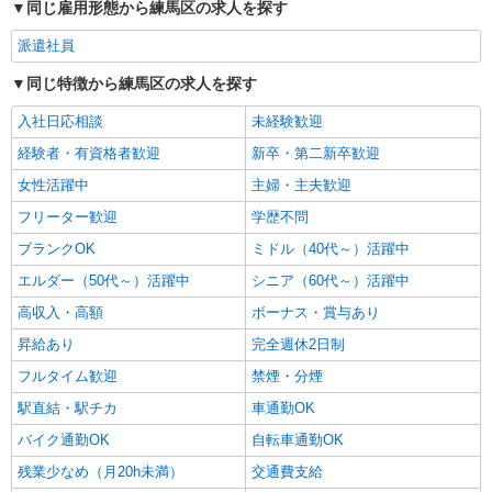
同じ雇用形態から練馬区の求人を探す
時給1500円〜 ＜日払い有/週払い有/交通費全
支給(ガソリン代含む)＞
派遣社員
練馬区東大泉 ほか区内多数
同じ特徴から練馬区の求人を探す
詳細を見る
キープ
入社日応相談
未経験歓迎
経験者・有資格者歓迎
新卒・第二新卒歓迎
女性活躍中
主婦・主夫歓迎
フリーター歓迎
学歴不問
ブランクOK
ミドル（40代～）活躍中
エルダー（50代～）活躍中
シニア（60代～）活躍中
高収入・高額
ボーナス・賞与あり
昇給あり
完全週休2日制
フルタイム歓迎
禁煙・分煙
駅直結・駅チカ
車通勤OK
バイク通勤OK
自転車通勤OK
残業少なめ（月20h未満）
交通費支給