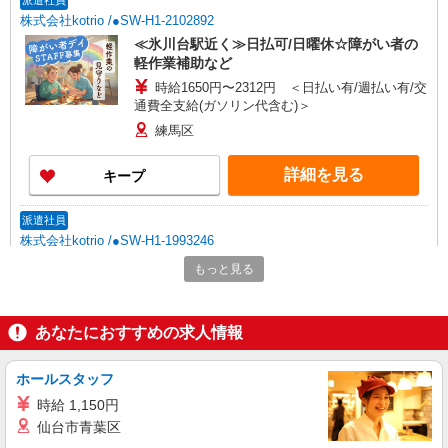
派遣社員
株式会社kotrio /●SW-H1-2102892
≪氷川台駅近く≫日払可/日曜休☆障がい者の
軽作業補助など
時給1650円〜2312円 ＜日払い有/週払い有/交
通費全支給(ガソリン代含む)＞
練馬区
詳細を見る
キープ
派遣社員
株式会社kotrio /●SW-H1-1993246
大泉学園駅｜はじめてでも安心♪教育体制◎就
もっと見る
労支援STAFF
時給1500円〜 ＜日払い有/週払い有/交通費全
支給(ガソリン代含む)＞
あなたにおすすめの求人情報
練馬区東大泉 ほか区内多数
ホールスタッフ
詳細を見る
キープ
時給 1,150円
仙台市青葉区
派遣社員