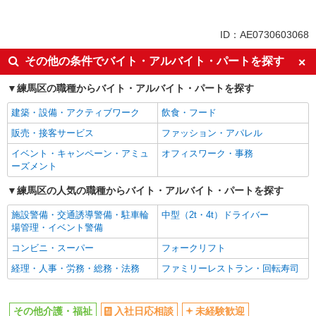
派遣社員
同じ特徴から練馬駅の求人を探す
ID：AE0730603068
入社日応相談
未経験歓迎
その他の条件でバイト・アルバイト・パートを探す
経験者・有資格者歓迎
新卒・第二新卒歓迎
練馬区の職種からバイト・アルバイト・パートを探す
女性活躍中
主婦・主夫歓迎
建築・設備・アクティブワーク
飲食・フード
フリーター歓迎
学歴不問
販売・接客サービス
ファッション・アパレル
ブランクOK
ミドル（40代～）活躍中
イベント・キャンペーン・アミュ
オフィスワーク・事務
エルダー（50代～）活躍中
シニア（60代～）活躍中
ーズメント
高収入・高額
ボーナス・賞与あり
練馬区の人気の職種からバイト・アルバイト・パートを探す
昇給あり
完全週休2日制
施設警備・交通誘導警備・駐車輪
中型（2t・4t）ドライバー
フルタイム歓迎
禁煙・分煙
場管理・イベント警備
駅直結・駅チカ
車通勤OK
コンビニ・スーパー
フォークリフト
バイク通勤OK
自転車通勤OK
経理・人事・労務・総務・法務
ファミリーレストラン・回転寿司
残業少なめ（月20h未満）
交通費支給
社会保険あり
産休・育休取得実績あり
その他介護・福祉
入社日応相談
未経験歓迎