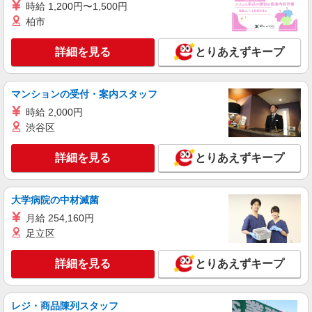
時給 1,200円〜1,500円
く♪面接なし
柏市
時給1500円〜 ＜日払い有/週払い有/交通費全
支給(ガソリン代含む)＞
詳細を見る
とりあえずキープ
東京都練馬区
詳細を見る
キープ
マンションの受付・案内スタッフ
時給 2,000円
派遣社員
渋谷区
株式会社kotrio /●SW-H1-2001036
≪日払いOK≫日収1.2万円超！就労支援施設の
詳細を見る
とりあえずキープ
サポートSTAFF募集
時給1500円〜 ＜日払い有/週払い有/交通費全
支給(ガソリン代含む)＞
大学病院の中材滅菌
練馬区内 最寄：上石神井
月給 254,160円
足立区
詳細を見る
キープ
詳細を見る
とりあえずキープ
職業紹介
株式会社kotrio /●SW-S-2114169
＜氷川台駅＞未経験歓迎！サ高住パートスタッ
レジ・商品陳列スタッフ