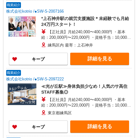
職業紹介
株式会社kotrio /●SW-S-2007166
*上石神井駅の就労支援施設＊未経験でも月給
24万円スタート！
【正社員】月給240,000〜400,000円 ・基本
給：200,000円〜220,000円 ・資格手当：10,000〜
30,000円 ・役職手当：10,000〜70,000円 ・処遇改
練馬区内 最寄：上石神井
善手当：20,000〜60,000円（勤続年数、保有資格
により変動） ・固定残業手当：20,000円（10時
詳細を見る
キープ
間） ※固定残業時間を超過する場合には超過勤務
手当として別途支給 下記資格をお持ちの方歓迎 ・
認知症介護基礎研修 ・初任者研修 ・実務者研修
職業紹介
・介護福祉士 など
株式会社kotrio /●SW-S-2097222
≪光が丘駅≫身体負担少なめ！人気のサ高住
STAFF募集◎
【正社員】月給240,000〜400,000円 ・基本
給：200,000円〜220,000円 ・資格手当：10,000〜
30,000円 ・役職手当：10,000〜70,000円 ・処遇改
東京都練馬区
善手当：20,000〜60,000円（勤続年数、保有資格
により変動） ・固定残業手当：20,000円（10時
詳細を見る
キープ
間） ※固定残業時間を超過する場合には超過勤務
手当として別途支給 ・夜勤手当：10,000円/1回