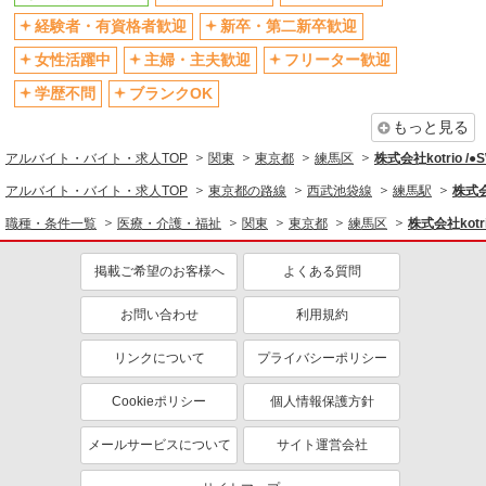
退職金・財形貯蓄制度あり
各種手当（家族・役職・インセン
経験者・有資格者歓迎
新卒・第二新卒歓迎
ティブなど）あり
制服貸与
研修制度あり
女性活躍中
主婦・主夫歓迎
フリーター歓迎
資格取得支援制度あり
学歴不問
ブランクOK
同じ職種から求人を探す
もっと見る
アルバイト・バイト・求人TOP
関東
東京都
練馬区
株式会社kotrio /
医療・介護・福祉
アルバイト・バイト・求人TOP
東京都の路線
西武池袋線
練馬駅
株式会
同じ特徴から求人を探す
職種・条件一覧
医療・介護・福祉
関東
東京都
練馬区
株式会社kotr
未経験歓迎
ミドル（40代～）活躍中
ボーナス・賞与あり
掲載ご希望のお客様へ
車通勤OK
よくある質問
交通費支給
社会保険あり
お問い合わせ
利用規約
産休・育休取得実績あり
リンクについて
プライバシーポリシー
Cookieポリシー
個人情報保護方針
メールサービスについて
サイト運営会社