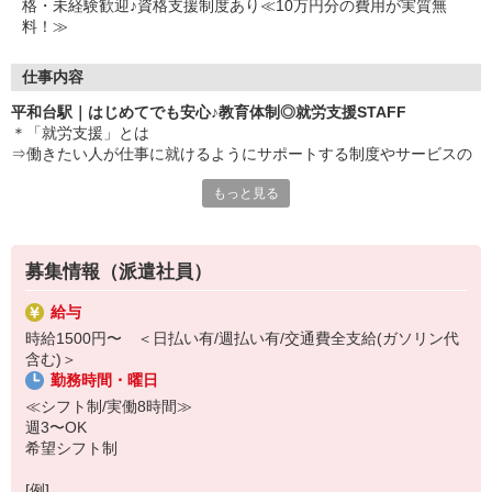
格・未経験歓迎♪資格支援制度あり≪10万円分の費用が実質無
料！≫
仕事内容
平和台駅｜はじめてでも安心♪教育体制◎就労支援STAFF
＊「就労支援」とは
⇒働きたい人が仕事に就けるようにサポートする制度やサービスの
こと
もっと見る
＊どんな人が対象？
⇒障がいや病気がある人、働くことに不安がある人、長く働いてい
なかった人（ブランクあり）などが対象
募集情報（派遣社員）
＼おすすめPOINT／
充実したサポート体制
給与
入社後は先輩スタッフが丁寧に業務をお伝え◎
時給1500円〜 ＜日払い有/週払い有/交通費全支給(ガソリン代
⇒未経験の方でも安心してスタートできます。
含む)＞
勤務時間・曜日
お仕事内容▼
・軽作業の見守り
≪シフト制/実働8時間≫
・日常のコミュニケーション
週3〜OK
・必要に応じた生活介助 など
希望シフト制
[例]