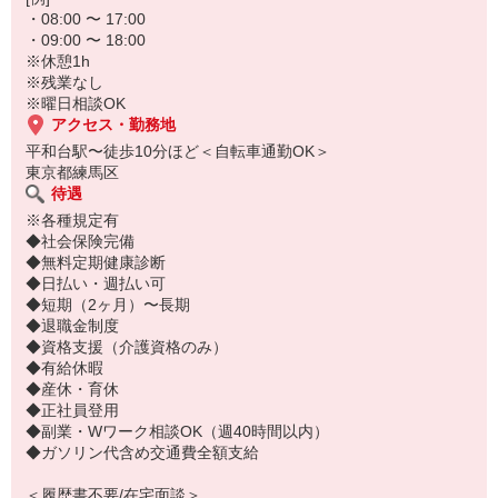
・08:00 〜 17:00
・09:00 〜 18:00
※休憩1h
※残業なし
※曜日相談OK
アクセス・勤務地
平和台駅〜徒歩10分ほど＜自転車通勤OK＞
東京都練馬区
待遇
※各種規定有
◆社会保険完備
◆無料定期健康診断
◆日払い・週払い可
◆短期（2ヶ月）〜長期
◆退職金制度
◆資格支援（介護資格のみ）
◆有給休暇
◆産休・育休
◆正社員登用
◆副業・Wワーク相談OK（週40時間以内）
◆ガソリン代含め交通費全額支給
＜履歴書不要/在宅面談＞