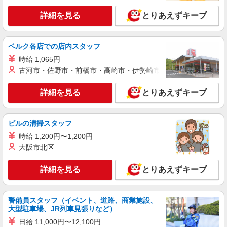
株式会社ミライエ
介護付有料老人ホーム/介護職員
詳細を見る
とりあえずキープ
時給：1,650円〜1,700円 フルシフト可能な介
護福祉士：1,700円 □月収例 時給1,700円、日勤帯
週5日勤務、介護福祉士の場合 時給1,700円×168時
ベルク各店での店内スタッフ
練馬区 都立家政駅
間＝285,600円 ※上記は介護福祉士保有者の場
時給 1,065円
合 ※初任者研修（旧ヘルパー2級）や実務者も歓
古河市・佐野市・前橋市・高崎市・伊勢崎市・太田市・館林市・
詳細を見る
キープ
迎！ ※資格、経験年数、派遣先によって金額変動
あり
詳細を見る
とりあえずキープ
職業紹介
株式会社kotrio /●SW-S-2007517
高時給！大泉学園駅の就労支援施設＊未経験で
ビルの清掃スタッフ
時給1500円スタート！
時給 1,200円〜1,200円
時給1500円〜 ※給与は資格・経験を考慮
大阪市北区
◆交通費orガソリン代全額支給
練馬区大泉町｜最寄り：大泉学園駅
詳細を見る
とりあえずキープ
詳細を見る
キープ
警備員スタッフ（イベント、道路、商業施設、
職業紹介
大型駐車場、JR列車見張りなど）
株式会社kotrio /●SW-S-2077581
日給 11,000円〜12,100円