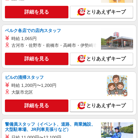
派遣社員
詳細を見る
とりあえずキープ
株式会社kotrio /●SW-H2-1983931
京急川崎駅＊日勤のみ/残業なし！健康管理メ
インの看護スタッフ
ベルク各店での店内スタッフ
時給2400円〜3000円＜交通費全額支給(ガソリ
時給 1,065円
ン代含む)/日払い可/週払い可＞
古河市・佐野市・前橋市・高崎市・伊勢崎市・太田市・館林市・
川崎市川崎区 最寄り駅：京急川崎
詳細を見る
とりあえずキープ
詳細を見る
キープ
派遣社員
ビルの清掃スタッフ
株式会社トラストグロース 新宿本社 第2営業部
時給 1,200円〜1,200円
特別養護老人ホームでの看護師
大阪市北区
時給：2150〜2300円 ※資格や経験面などによ
る
詳細を見る
とりあえずキープ
神奈川県川崎市川崎区
詳細を見る
キープ
警備員スタッフ（イベント、道路、商業施設、
大型駐車場、JR列車見張りなど）
日給 11,000円〜12,100円
職業紹介