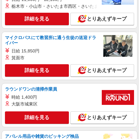
株式会社kotrio /●YK-S-2022924
栃木市・小山市・さいたま市西区・さいたま市岩槻区・久喜市・
川崎大師駅＊病院の看護助手│シフト相談
詳細を見る
とりあえずキープ
OK！経験不問・資格不問◎
時給1550円〜2312円 ＜交通費全支給(ガソリ
ン代含む)＞
マイクロバスにて教習所に通う生徒の送迎ドラ
川崎市｜川崎大師駅 好アクセス◎
イバー
日給 15,850円
詳細を見る
キープ
箕面市
派遣社員
詳細を見る
とりあえずキープ
株式会社kotrio /●SW-H2-1674720
京急川崎駅≫シニア向けマンションの看護師＊
バイタルチェック等
ラウンドワンの清掃作業員
時給2400円〜3000円＜日払い有/経験者優遇/交
時給 1,400円
通費全支給(ガソリン代含む)＞
大阪市城東区
川崎市川崎区 最寄り駅：京急川崎
詳細を見る
とりあえずキープ
詳細を見る
キープ
アパレル用品や雑貨のピッキング検品
派遣社員