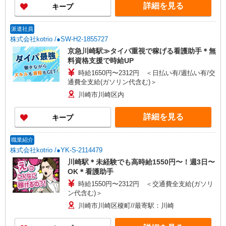
詳細を見る
キープ
派遣社員
株式会社kotrio /●SW-H2-1855727
京急川崎駅≫タイパ重視で稼げる看護助手＊無
料資格支援で時給UP
時給1650円〜2312円 ＜日払い有/週払い有/交
通費全支給(ガソリン代含む)＞
川崎市川崎区内
詳細を見る
キープ
職業紹介
株式会社kotrio /●YK-S-2114479
川崎駅＊未経験でも高時給1550円〜！週3日〜
OK＊看護助手
時給1550円〜2312円 ＜交通費全支給(ガソリ
ン代含む)＞
川崎市川崎区榎町//最寄駅：川崎