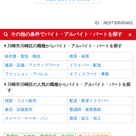
同じ雇用形態から川崎大師駅の求人を探す
職業紹介
同じ特徴から川崎大師駅の求人を探す
ID：AE0730600481
入社日応相談
未経験歓迎
その他の条件でバイト・アルバイト・パートを探す
経験者・有資格者歓迎
新卒・第二新卒歓迎
川崎市川崎区の職種からバイト・アルバイト・パートを探す
女性活躍中
主婦・主夫歓迎
軽作業・製造・物流
教育・保育
フリーター歓迎
学歴不問
建築・設備・アクティブワーク
ドライバー・配達
ブランクOK
ミドル（40代～）活躍中
ファッション・アパレル
オフィスワーク・事務
エルダー（50代～）活躍中
シニア（60代～）活躍中
高収入・高額
川崎市川崎区の人気の職種からバイト・アルバイト・パートを探
ボーナス・賞与あり
す
昇給あり
完全週休2日制
雑貨・コスメ販売
配送・配達ドライバー
フルタイム歓迎
禁煙・分煙
食品・試食販売
塾講師・家庭教師
駅直結・駅チカ
車通勤OK
スイーツ・ケーキ・パン
製造・組立・加工
バイク通勤OK
自転車通勤OK
残業少なめ（月20h未満）
交通費支給