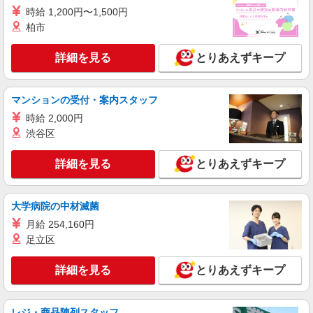
株式会社kotrio /●SW-H2-2001250
時給 1,200円〜1,500円
お試し勤務OK♪京急川崎駅▼病院で看護助手▼
柏市
補助作業のみ！面接なし
時給1550円〜2312円 ＜日払い有/週払い有/交
詳細を見る
とりあえずキープ
通費全支給(ガソリン代含む)＞
川崎市川崎区内
マンションの受付・案内スタッフ
詳細を見る
キープ
時給 2,000円
渋谷区
派遣社員
株式会社kotrio /●SW-H2-1983981
詳細を見る
とりあえずキープ
＜京急川崎駅＞週3〜＆日払いOK◎高収入な
看護スタッフ募集！
大学病院の中材滅菌
時給2400円〜3000円＜交通費全額支給(ガソリ
ン代含む)/日払い可/週払い可＞
月給 254,160円
川崎市川崎区 最寄り駅：京急川崎
足立区
詳細を見る
詳細を見る
キープ
とりあえずキープ
派遣社員
レジ・商品陳列スタッフ