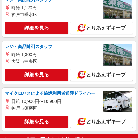
株式会社トラストグロース 新宿本社 第2営業部
時給 1,120円
特別養護老人ホームでの看護師
神戸市垂水区
時給：2100円〜 （資格・経験などにより異な
る）
詳細を見る
とりあえずキープ
神奈川県川崎市川崎区
詳細を見る
キープ
レジ・商品陳列スタッフ
時給 1,300円
派遣社員
大阪市中央区
株式会社kotrio /●SW-H2-1985915
京急川崎駅＊夜勤専従＊日収4.3万円〜！高時
詳細を見る
とりあえずキープ
給な看護スタッフ
時給2400円〜3000円 ＜日払い有/週払い有/交
通費全支給(ガソリン代含む)＞
マイクロバスによる施設利用者送迎ドライバー
川崎市川崎区内
日給 10,900円〜10,900円
神戸市須磨区
詳細を見る
キープ
詳細を見る
とりあえずキープ