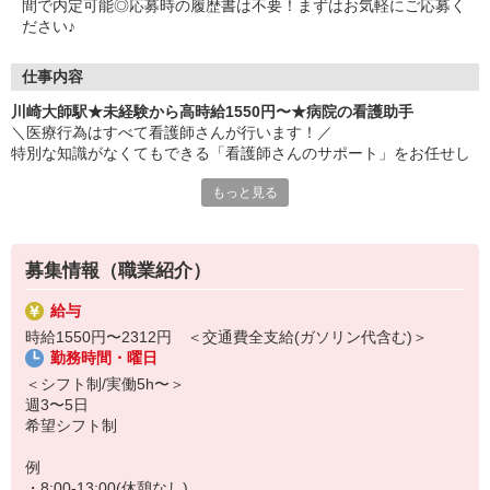
間で内定可能◎応募時の履歴書は不要！まずはお気軽にご応募く
ださい♪
仕事内容
川崎大師駅★未経験から高時給1550円〜★病院の看護助手
＼医療行為はすべて看護師さんが行います！／
特別な知識がなくてもできる「看護師さんのサポート」をお任せし
ます♪
もっと見る
▼お仕事内容
・医療器具の洗浄/準備
・必要に応じた生活介助
募集情報（職業紹介）
・患者さんの誘導や車いす移動補助
・身の回りのケア（シーツ交換・病室清掃など）
給与
※医療行為はありません
時給1550円〜2312円 ＜交通費全支給(ガソリン代含む)＞
勤務時間・曜日
▼ここがポイント
・未経験でもいきなり高時給！少ない日数でもしっかり稼げる★
＜シフト制/実働5h〜＞
・専門的なことは看護師さんがやるので、初めてでも安心◎
週3〜5日
・パートになるので、シフトも柔軟♪
希望シフト制
例
・8:00-13:00(休憩なし)