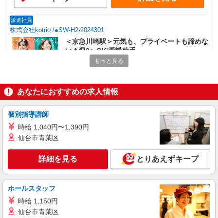
派遣社員
株式会社kotrio /●SW-H2-2024301
＜京急川崎駅＞元気も、プライベートも諦めな
い＊週3〜OK/看護助手
もっと見る
時給1650円〜2312円 ＜日払い有/週払い有/交
通費全支給(ガソリン代含む)＞
川崎市川崎区内
あなたにおすすめの求人情報
詳細を見る
キープ
個別指導講師
時給 1,040円〜1,390円
職業紹介
株式会社kotrio /●YK-S-2023138
仙台市青葉区
≪川崎駅≫無資格・未経験OKの看護助手！医
療行為なし♪
詳細を見る
とりあえずキープ
【正社員】月給240,000〜400,000円 ・基本
給：200,000円〜220,000円 ・資格手当：10,000〜
30,000円 ・役職手当：10,000〜70,000円 ・処遇改
ホールスタッフ
川崎市川崎区榎町//最寄駅：川崎
善手当：20,000〜60,000円（勤続年数、保有資格
時給 1,150円
により変動） ・固定残業手当：20,000円（10時
仙台市青葉区
詳細を見る
キープ
間） ※固定残業時間を超過する場合には超過勤務