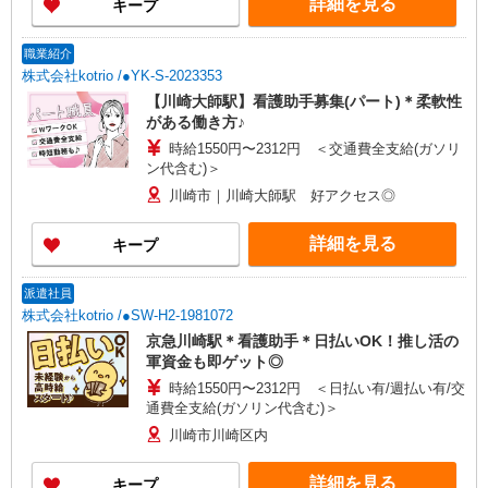
詳細を見る
キープ
職業紹介
株式会社kotrio /●YK-S-2023353
【川崎大師駅】看護助手募集(パート)＊柔軟性
がある働き方♪
時給1550円〜2312円 ＜交通費全支給(ガソリ
ン代含む)＞
川崎市｜川崎大師駅 好アクセス◎
詳細を見る
キープ
派遣社員
株式会社kotrio /●SW-H2-1981072
京急川崎駅＊看護助手＊日払いOK！推し活の
軍資金も即ゲット◎
時給1550円〜2312円 ＜日払い有/週払い有/交
通費全支給(ガソリン代含む)＞
川崎市川崎区内
詳細を見る
キープ