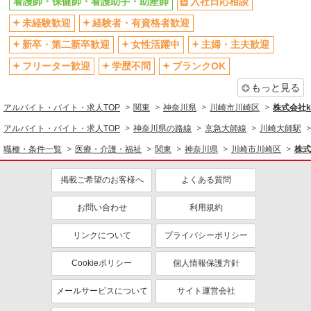
看護師・保健師・看護助手・助産師
入社日応相談
社会保険あり
産休・育休取得実績あり
退職金・財形貯蓄制度あり
未経験歓迎
経験者・有資格者歓迎
各種手当（家族・役職・インセン
ティブなど）あり
新卒・第二新卒歓迎
女性活躍中
主婦・主夫歓迎
制服貸与
研修制度あり
フリーター歓迎
学歴不問
ブランクOK
資格取得支援制度あり
もっと見る
同じ職種から求人を探す
アルバイト・バイト・求人TOP
関東
神奈川県
川崎市川崎区
株式会社ko
医療・介護・福祉
アルバイト・バイト・求人TOP
神奈川県の路線
京急大師線
川崎大師駅
看護師・保健師・看護助手・助産師
職種・条件一覧
医療・介護・福祉
関東
神奈川県
川崎市川崎区
株式
同じ特徴から求人を探す
掲載ご希望のお客様へ
よくある質問
未経験歓迎
ミドル（40代～）活躍中
お問い合わせ
利用規約
ボーナス・賞与あり
車通勤OK
交通費支給
社会保険あり
リンクについて
プライバシーポリシー
産休・育休取得実績あり
Cookieポリシー
個人情報保護方針
メールサービスについて
サイト運営会社