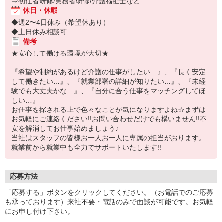
⇒初任者研修/実務者研修/介護福祉士など
休日・休暇
◆週2〜4日休み（希望休あり）
◆土日休み相談可
備考
★安心して働ける環境が大切★
『希望や制約があるけど介護の仕事がしたい…』、『長く安定
して働きたい…』、『就業部署の詳細が知りたい…』、『未経
験でも大丈夫かな…』、『自分に合う仕事をマッチングしてほ
しい…』
お仕事を探される上で色々なことが気になりますよね☆まずは
お気軽にご連絡ください!!お問い合わせだけでも構いません!!不
安を解消してお仕事始めましょう♪
当社はスタッフの皆様お一人お一人に専属の担当がおります。
就業前から就業中も全力でサポートいたします!!
応募方法
「応募する」ボタンをクリックしてください。（お電話でのご応募
も承っております）来社不要・電話のみで面談が可能です。お気軽
にお申し付け下さい。