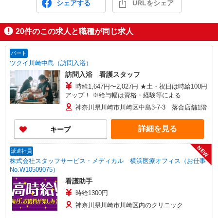
シェアする
URLをシェア
20
件のこの求人と職種が同じ求人
パート
ツクイ川崎中島（訪問入浴）
訪問入浴 看護スタッフ
時給1,647円〜2,027円 ★土・祝日は時給100円
アップ！ ※給与幅は資格・経験等による
神奈川県川崎市川崎区中島3-7-3 落合店舗1階
詳細を見る
キープ
NEW
派遣社員
株式会社スタッフサービス・メディカル 横浜医療オフィス（お仕事
No.W10509075）
看護助手
時給1300円
神奈川県川崎市川崎区内のクリニック