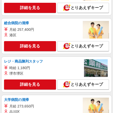
手当として別途支給 ・夜勤手当：10,000円/1回
（上記給与とは別に支給） 下記資格をお持ちの方
詳細を見る
とりあえずキープ
職業紹介
歓迎 ・認知症介護基礎研修 ・初任者研修 ・実務
株式会社kotrio /●YK-S-2023352
者研修 ・介護福祉士 など
【川崎駅】看護助手募集(パート)＊柔軟性があ
総合病院の清掃
る働き方♪
月給 257,400円
時給1550円〜2312円 ＜交通費全支給(ガソリ
港区
ン代含む)＞
川崎市川崎区榎町//最寄駅：川崎
詳細を見る
とりあえずキープ
詳細を見る
キープ
レジ・商品陳列スタッフ
派遣社員
時給 1,180円
株式会社kotrio /●SW-H2-1816834
堺市堺区
≪京急川崎駅≫16時帰宅もOK♪病院で補助だ
けのまったり作業
詳細を見る
とりあえずキープ
時給1650円〜2312円 ＜日払い有/週払い有/交
通費全支給(ガソリン代含む)＞
川崎市川崎区内
大学病院の清掃
月給 273,650円
詳細を見る
キープ
品川区