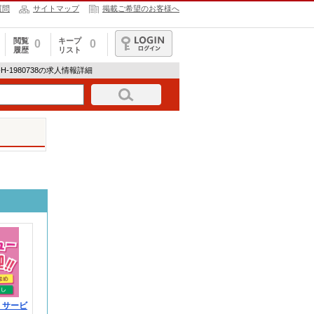
質問
サイトマップ
掲載ご希望のお客様へ
閲覧
キープ
0
0
履歴
リスト
ログイン
SI-H-1980738の求人情報詳細
！サービ