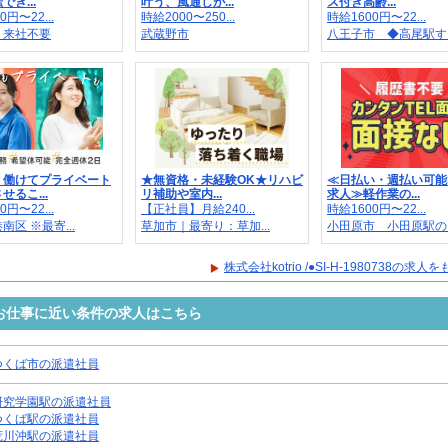
き...
叶う、風通しが...
ス付き高齢...
0円〜22...
時給2000〜250...
時給1600円〜22...
 来社不要
武蔵野市
八王子市 ◆高尾駅す..
く働けてプライベート
★無資格・未経験OK★リハビ
≪日払い・週払い可能
せるこ...
リ補助や室内...
求人≫軽作業の...
0円〜22...
【正社員】月給240...
時給1600円〜22...
南区 ※最寄...
草加市｜最寄り：草加...
小田原市 小田原駅の..
株式会社kotrio /●SI-H-1980738の求
0738のお仕事に近い条件の求人はこちら
つくば市の派遣社員
研究学園駅の派遣社員
つくば駅の派遣社員
荒川沖駅の派遣社員