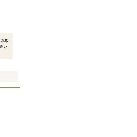
＊応募
さい