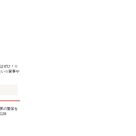
はぜひ！☆
たい☆家事や
界の繁栄を
126