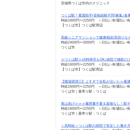
茨城県つくば市内のクリニック
つくば駅＊看護助手(資格経験不問)募集♪食
時給1600円〜2250円 ＜日払い有/週払い
【つくば市】つくば駅周辺
高級シニアマンションで健康相談/見回りな
時給2400円〜3000円 ＜日払い有/週払い
つくば市
≪つくば駅≫16時帰宅もOK♪病院で補助だ
時給1600円〜2250円 ＜日払い有/週払い
【つくば市】つくば駅周辺
【職場環境◎】よすぎて全私が泣いた≫看護
時給1600円〜2250円 ＜日払い有/週払い
つくば市｜最寄り駅：つくば
善は急げ≫≫≫履歴書不要＆面接なし！駅
時給1600円〜2250円 ＜日払い有/週払い
つくば市｜最寄り駅：つくば
＜高時給＞つくば駅の病院で安定した働き方