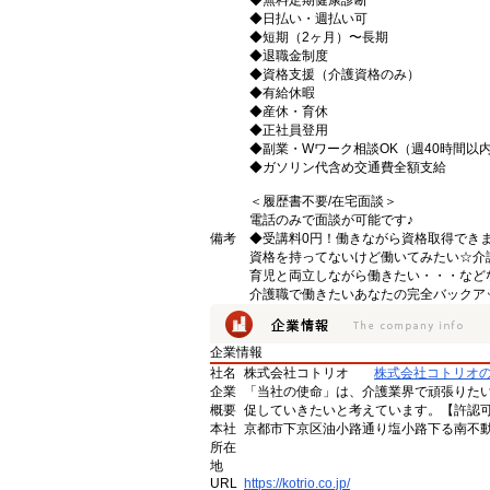
◆無料定期健康診断
◆日払い・週払い可
◆短期（2ヶ月）〜長期
◆退職金制度
◆資格支援（介護資格のみ）
◆有給休暇
◆産休・育休
◆正社員登用
◆副業・Wワーク相談OK（週40時間以
◆ガソリン代含め交通費全額支給
＜履歴書不要/在宅面談＞
電話のみで面談が可能です♪
備考
◆受講料0円！働きながら資格取得でき
資格を持ってないけど働いてみたい☆介
育児と両立しながら働きたい・・・など
介護職で働きたいあなたの完全バックア
企業情報
社名
株式会社コトリオ
株式会社コトリオ
企業
「当社の使命」は、介護業界で頑張りた
概要
促していきたいと考えています。【許認可番号】
本社
京都市下京区油小路通り塩小路下る南不動
所在
地
URL
https://kotrio.co.jp/