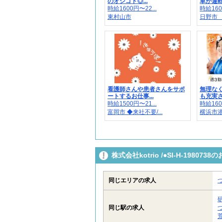
のオシゴト◎...
車が運転で
時給1600円〜22...
時給160
東村山市
日野市
看護師さんや患者さんをサポ
無理な
ートするお仕事...
も充実さ
時給1500円〜21...
時給160
富岡市 ◆来社不要/...
横浜市港
株式会社kotrio /●SI-H-198
同じエリアの求人
同じ駅の求人