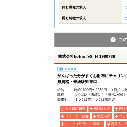
同じ職種の求人
同じ特徴の求人
こ
株式会社kotrio /●SI-H-1980738
派遣社員
がんばった分がすぐお財布にチャリン
無資格・未経験歓迎◎
給与
時給1600円〜2250円 ＜日払い
職種
つくば駅＊看護助手＊日払いOK
勤務地
【つくば市】つくば駅周辺
入社日応相談
未経験歓迎
経験
フリーター歓迎
学歴不問
ブラ
シニア（60代～）活躍中
高収入・