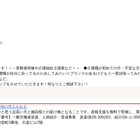
内）
ます！＜＜実務者研修や介護福祉士講座など＞＞ ◆介護職が初めての方・不安な方
護職が自分に合ってるかためしてみたい☆ブランクがあるけどもう一度頑張ってみ
など。
ップをさせていただきます！何なりとご相談下さい！
の他の求人をみる
いと思う志高い方と施設様との架け橋となることです。資格支援を無料で実施し、業
一般労働者派遣、人材紹介・育成事業 派遣/派26-300203、紹介/26-ユ-300
堂町3番地 大道ビル7階