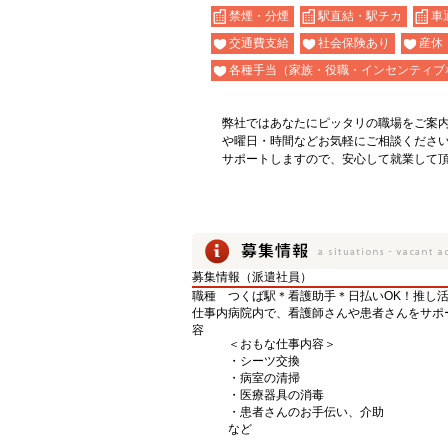
禁煙・分煙
駅直結・駅チカ
車
交通費支給
社会保険あり
産休
各種手当（家族・役職・インセンティブ
弊社ではあなたにピッタリの職場をご案
や曜日・時間などお気軽にご相談くださ
サポートしますので、安心して就業して
募集情報（派遣社員）
職種
つくば駅＊看護助手＊日払いOK！推し
仕事内
病院内で、看護師さんや患者さんをサポ
容
＜おもな仕事内容＞
・シーツ交換
・病室の清掃
・医療器具の消毒
・患者さんのお手伝い、介助
など