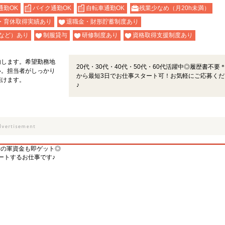
通勤OK
バイク通勤OK
自転車通勤OK
残業少なめ（月20h未満）
・育休取得実績あり
退職金・財形貯蓄制度あり
など）あり
制服貸与
研修制度あり
資格取得支援制度あり
内します。希望勤務地
20代・30代・40代・50代・60代活躍中◎履歴書不要
い。担当者がしっかり
から最短3日でお仕事スタート可！お気軽にご応募くだ
頂けます。
♪
活の軍資金も即ゲット◎
ートするお仕事です♪