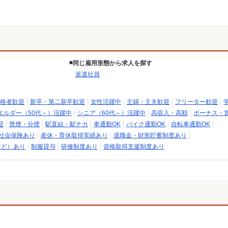
同じ雇用形態から求人を探す
派遣社員
格者歓迎
新卒・第二新卒歓迎
女性活躍中
主婦・主夫歓迎
フリーター歓迎
エルダー（50代～）活躍中
シニア（60代～）活躍中
高収入・高額
ボーナス・
迎
禁煙・分煙
駅直結・駅チカ
車通勤OK
バイク通勤OK
自転車通勤OK
社会保険あり
産休・育休取得実績あり
退職金・財形貯蓄制度あり
など）あり
制服貸与
研修制度あり
資格取得支援制度あり