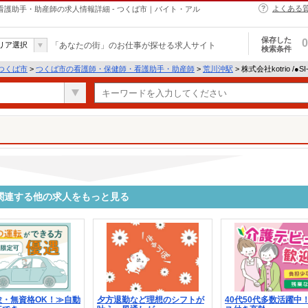
よくある
・保健師・看護助手・助産師の求人情報詳細 - つくば市｜バイト・アル
保存した
0
リア選択
「あなたの街」のお仕事が探せる求人サイト
検索条件
つくば市
>
つくば市の看護師・保健師・看護助手・助産師
>
荒川沖駅
> 株式会社kotrio /●
0738に関連する他の求人をもっと見る
験・無資格OK！≫自動
夕方退勤など理想のシフトが
40代50代多数活躍中