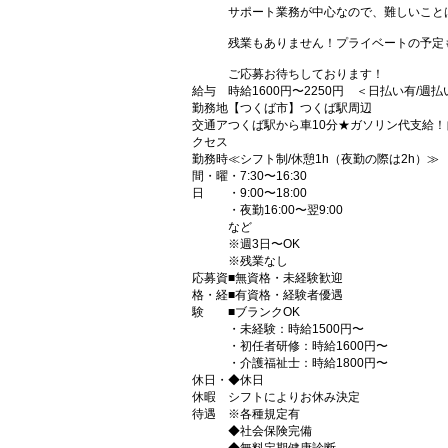
サポート業務が中心なので、難しいこと
残業もありません！プライベートの予定
ご応募お待ちしております！
給与
時給1600円〜2250円 ＜日払い有/週
勤務地
【つくば市】つくば駅周辺
交通ア
つくば駅から車10分★ガソリン代支給！
クセス
勤務時
≪シフト制/休憩1h（夜勤の際は2h）≫
間・曜
・7:30〜16:30
日
・9:00〜18:00
・夜勤16:00〜翌9:00
など
※週3日〜OK
※残業なし
応募資
■無資格・未経験歓迎
格・経
■有資格・経験者優遇
験
■ブランクOK
・未経験：時給1500円〜
・初任者研修：時給1600円〜
・介護福祉士：時給1800円〜
休日・
◆休日
休暇
シフトによりお休み決定
待遇
※各種規定有
◆社会保険完備