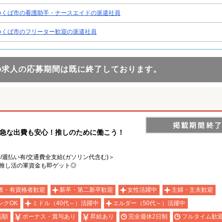
つくば市の看護助手・ナースエイドの派遣社員
つくば市のフリーター歓迎の派遣社員
の求人の応募期間は既に終了しております。
♪急な出費も安心！推しのために働こう！
有/週払い有/交通費全支給(ガソリン代含む)＞
！推し活の軍資金も即ゲット◎
者・有資格者歓迎
新卒・第二新卒歓迎
女性活躍中
主婦・主夫歓迎
ンクOK
ミドル（40代～）活躍中
エルダー（50代～）活躍中
高額
ボーナス・賞与あり
昇給あり
完全週休2日制
フルタイム歓