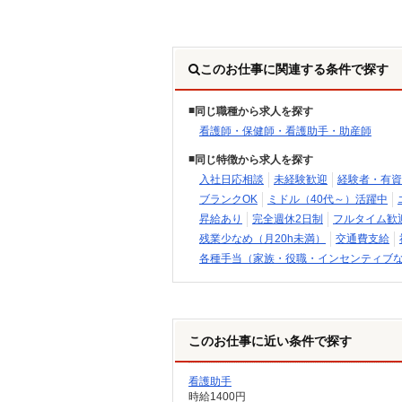
このお仕事に関連する条件で探す
同じ職種から求人を探す
看護師・保健師・看護助手・助産師
同じ特徴から求人を探す
入社日応相談
未経験歓迎
経験者・有資
ブランクOK
ミドル（40代～）活躍中
昇給あり
完全週休2日制
フルタイム歓
残業少なめ（月20h未満）
交通費支給
各種手当（家族・役職・インセンティブ
このお仕事に近い条件で探す
看護助手
時給1400円