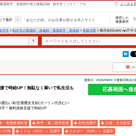
よくある
・保健師・看護助手・助産師の求人情報詳細 - 栃木市｜バイト・アル
保存した
0
リア選択
「あなたの街」のお仕事が探せる求人サイト
検索条件
栃木市
>
栃木市の看護師・保健師・看護助手・助産師
>
新栃木駅
> 株式会社kotrio /●UT-
キ
更新日：2026/08/03 ※更新日時点
援で時給UP！無駄なく稼いで私生活も
応募画面へ進
有/週払い有/交通費全支給(ガソリン代含む)＞
助手＊無料資格支援で時給UP
者・有資格者歓迎
新卒・第二新卒歓迎
女性活躍中
主婦・主夫歓迎
ンクOK
ミドル（40代～）活躍中
エルダー（50代～）活躍中