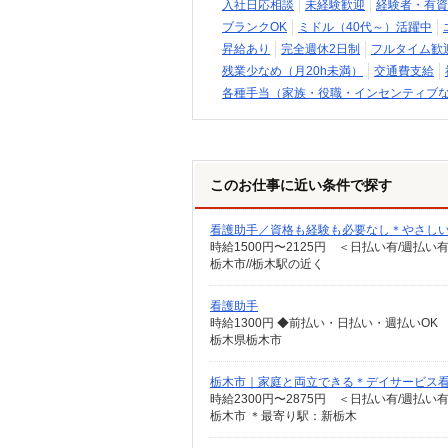
入社日応相談
未経験歓迎
経験者・有資
ブランクOK
ミドル（40代～）活躍中
昇給あり
完全週休2日制
フルタイム歓
残業少なめ（月20h未満）
交通費支給
各種手当（家族・役職・インセンティブ
このお仕事に近い条件で探す
看護助手／資格も経験も必要なし＊やさし
時給1500円〜2125円 ＜日払い有/週払い
栃木市//栃木駅の近く
看護助手
時給1300円 ◆前払い・日払い・週払いOK
栃木県栃木市
栃木市｜家庭と両立できる＊デイサービス
時給2300円〜2875円 ＜日払い有/週払い
栃木市 ＊最寄り駅：新栃木