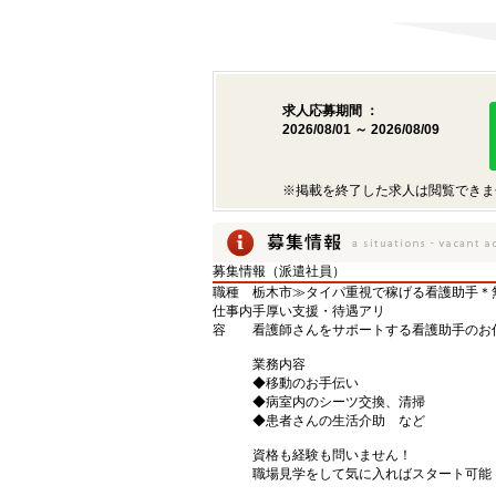
求人応募期間 ：
2026/08/01 ～ 2026/08/09
※掲載を終了した求人は閲覧できま
募集情報（派遣社員）
職種
栃木市≫タイパ重視で稼げる看護助手＊
仕事内
手厚い支援・待遇アリ
容
看護師さんをサポートする看護助手のお
業務内容
◆移動のお手伝い
◆病室内のシーツ交換、清掃
◆患者さんの生活介助 など
資格も経験も問いません！
職場見学をして気に入ればスタート可能