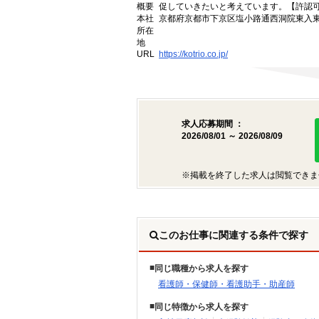
概要
促していきたいと考えています。【許認可番号】
本社
京都府京都市下京区塩小路通西洞院東入東塩
所在
地
URL
https://kotrio.co.jp/
求人応募期間 ：
2026/08/01 ～ 2026/08/09
※掲載を終了した求人は閲覧できま
このお仕事に関連する条件で探す
同じ職種から求人を探す
看護師・保健師・看護助手・助産師
同じ特徴から求人を探す