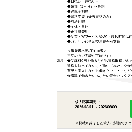
◆日払い・週払い可
◆短期（2ヶ月）〜長期
◆退職金制度
◆資格支援（介護資格のみ）
◆有給休暇
◆産休・育休
◆正社員登用
◆副業・Wワーク相談OK（週40時間以
◆ガソリン代含め交通費全額支給
＜履歴書不要/在宅面談＞
電話のみで面談が可能です♪
備考
◆受講料0円！働きながら資格取得でき
資格を持ってないけど働いてみたい☆介
育児と両立しながら働きたい・・・など
介護職で働きたいあなたの完全バックア
求人応募期間 ：
2026/08/01 ～ 2026/08/09
※掲載を終了した求人は閲覧できま