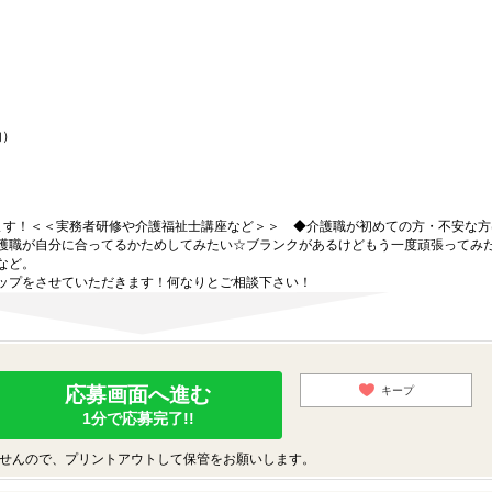
内）
ます！＜＜実務者研修や介護福祉士講座など＞＞ ◆介護職が初めての方・不安な方
護職が自分に合ってるかためしてみたい☆ブランクがあるけどもう一度頑張ってみ
など。
ップをさせていただきます！何なりとご相談下さい！
応募画面へ進む
キープ
1分で応募完了!!
せんので、プリントアウトして保管をお願いします。