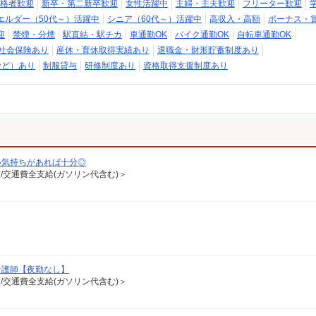
格者歓迎
新卒・第二新卒歓迎
女性活躍中
主婦・主夫歓迎
フリーター歓迎
エルダー（50代～）活躍中
シニア（60代～）活躍中
高収入・高額
ボーナス・
迎
禁煙・分煙
駅直結・駅チカ
車通勤OK
バイク通勤OK
自転車通勤OK
社会保険あり
産休・育休取得実績あり
退職金・財形貯蓄制度あり
など）あり
制服貸与
研修制度あり
資格取得支援制度あり
い気持ちがあれば十分◎
有/交通費全支給(ガソリン代含む)＞
看護師【夜勤なし】
有/交通費全支給(ガソリン代含む)＞