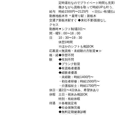
定時退社なのでプライベート時間も充実
働きながら資格を取って時給UPも叶う
給与
時給1500円〜2125円 ＜日払い有/週
勤務地
栃木市 ＊最寄り駅：新栃木
交通ア
新栃木駅すぐ ◆来社不要/面接なし
クセス
勤務時
▼シフト制/週3日〜
間・曜
9：00〜18：00
日
10：30〜19：30
休憩1時間
※ほかのシフトも相談OK
応募資
≪無資格・未経験の方歓迎★≫
格・経
◆学歴不問
験
◆性別不問
◆ブランク歓迎
◆有資格者優遇
◆経験者優遇
・未経験：時給1400円〜
・初任者研修：時給1500円〜
・介護福祉士：時給1700円〜
休日・
週2日〜4日休み、希望休あり
休暇
土日・祝休み相談OK
特別・有給休暇
待遇
※各種規定有
◆社会保険完備
◆無料定期健康診断