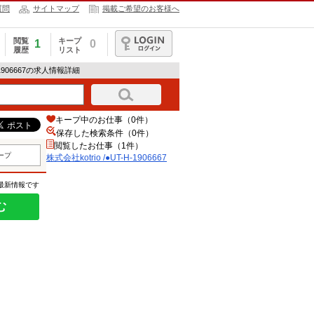
質問
サイトマップ
掲載ご希望のお客様へ
閲覧
キープ
1
0
履歴
リスト
ログイン
H-1906667の求人情報詳細
キープ中のお仕事（0件）
保存した検索条件（
0
件）
閲覧したお仕事（1件）
ープ
株式会社kotrio /●UT-H-1906667
の最新情報です
む