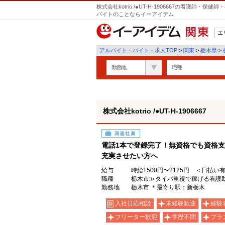
株式会社kotrio /●UT-H-1906667の看護師
バイトのことならイーアイデム
エ
関東
アルバイト・バイト・求人TOP
>
関東
>
栃木県
>
勤務地
職種
株式会社kotrio /●UT-H-1906667
派遣社員
電話1本で登録完了！無資格でも資格支
充実させたい方へ
給与
時給1500円〜2125円 ＜日払い
職種
栃木市≫タイパ重視で稼げる看護
勤務地
栃木市 ＊最寄り駅：新栃木
入社日応相談
未経験歓迎
経験
フリーター歓迎
学歴不問
ブラ