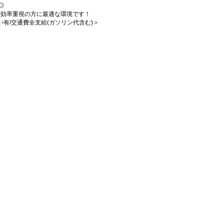
◎
、効率重視の方に最適な環境です！
払い有/交通費全支給(ガソリン代含む)＞