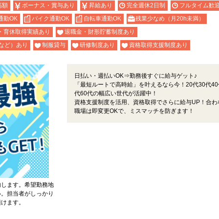
高額
ボーナス・賞与あり
昇給あり
完全週休2日制
フルタイム歓
通勤OK
バイク通勤OK
自転車通勤OK
残業少なめ（月20h未満）
・育休取得実績あり
退職金・財形貯蓄制度あり
など）あり
制服貸与
研修制度あり
資格取得支援制度あり
日払い・週払いOK⇒勤務後すぐに給与ゲット♪
「最短ルートで高時給」を叶えるなら今！20代30代40
代60代の幅広い世代が活躍中！
資格支援制度を活用、資格取得でさらに給与UP！合わ
職場は即変更OKで、ミスマッチを防ぎます！
内します。希望勤務地
い。担当者がしっかり
頂けます。