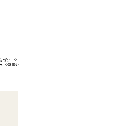
はぜひ！☆
たい☆家事や