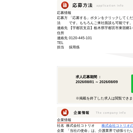
応募情報
応募方
「応募する」ボタンをクリックしてくだ
法
です。もちろんご来社面談も可能です。
連絡先
【宇都宮支店】栃木県宇都宮市東宿郷1-9-
住所
連絡先
0120-445-101
TEL
担当
採用係
求人応募期間 ：
2026/08/01 ～ 2026/08/09
※掲載を終了した求人は閲覧できま
企業情報
社名
株式会社コトリオ
株式会社コトリオ
企業
「当社の使命」は、介護業界で頑張りた