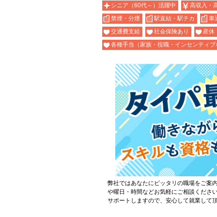
シニア（60代～）活躍中
高収入・
禁煙・分煙
駅直結・駅チカ
車
交通費支給
社会保険あり
産休
各種手当（家族・役職・インセンティブ
弊社ではあなたにピッタリの職場をご案
や曜日・時間などお気軽にご相談くださ
サポートしますので、安心して就業して