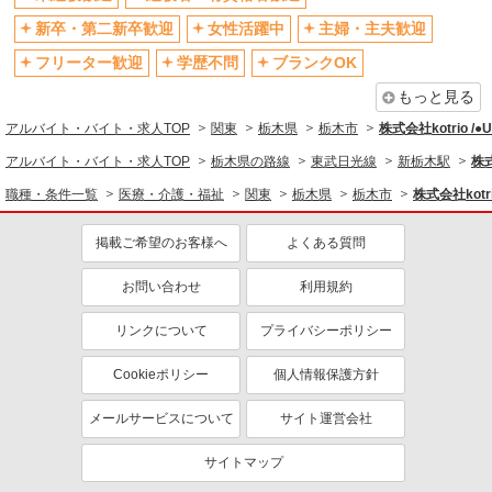
社会保険あり
産休・育休取得実績あり
新卒・第二新卒歓迎
女性活躍中
主婦・主夫歓迎
退職金・財形貯蓄制度あり
各種手当（家族・役職・インセン
ティブなど）あり
フリーター歓迎
学歴不問
ブランクOK
制服貸与
研修制度あり
もっと見る
資格取得支援制度あり
アルバイト・バイト・求人TOP
関東
栃木県
栃木市
株式会社kotrio /
同じ職種から求人を探す
アルバイト・バイト・求人TOP
栃木県の路線
東武日光線
新栃木駅
株式
職種・条件一覧
医療・介護・福祉
関東
栃木県
栃木市
株式会社kotr
医療・介護・福祉
看護師・保健師・看護助手・助産師
掲載ご希望のお客様へ
よくある質問
同じ特徴から求人を探す
お問い合わせ
利用規約
未経験歓迎
ミドル（40代～）活躍中
リンクについて
プライバシーポリシー
ボーナス・賞与あり
車通勤OK
交通費支給
社会保険あり
Cookieポリシー
個人情報保護方針
産休・育休取得実績あり
メールサービスについて
サイト運営会社
サイトマップ