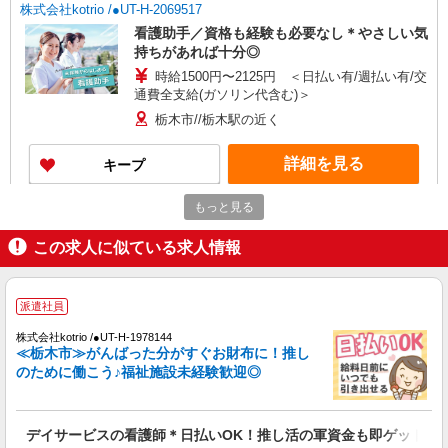
株式会社kotrio /●UT-H-2069517
看護助手／資格も経験も必要なし＊やさしい気
持ちがあれば十分◎
時給1500円〜2125円 ＜日払い有/週払い有/交
通費全支給(ガソリン代含む)＞
栃木市//栃木駅の近く
詳細を見る
キープ
もっと見る
アルバイト
パート
派遣社員
日研トータルソーシング株式会社 メディカルケア事業部/宇都宮オフ
この求人に似ている求人情報
ィス【看護助手】
看護助手（ナースエイド）
時給1,180円 ★週払いOK（規定あり） ※給与
派遣社員
幅は経験・能力による
株式会社kotrio /●UT-H-1978144
栃木県栃木市 【最寄駅】JR両毛線・東武日光
≪栃木市≫がんばった分がすぐお財布に！推し
線「栃木」駅
のために働こう♪福祉施設未経験歓迎◎
詳細を見る
キープ
デイサービスの看護師＊日払いOK！推し活の軍資金も即ゲット◎
アルバイト
パート
派遣社員