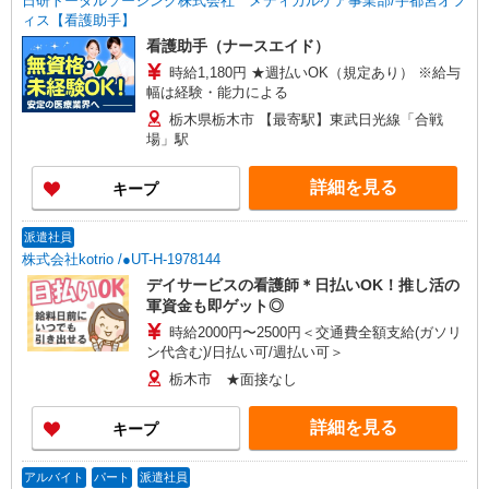
日研トータルソーシング株式会社 メディカルケア事業部/宇都宮オフ
ィス【看護助手】
看護助手（ナースエイド）
時給1,180円 ★週払いOK（規定あり） ※給与
幅は経験・能力による
栃木県栃木市 【最寄駅】東武日光線「合戦
場」駅
詳細を見る
キープ
派遣社員
株式会社kotrio /●UT-H-1978144
デイサービスの看護師＊日払いOK！推し活の
軍資金も即ゲット◎
時給2000円〜2500円＜交通費全額支給(ガソリ
ン代含む)/日払い可/週払い可＞
栃木市 ★面接なし
詳細を見る
キープ
アルバイト
パート
派遣社員