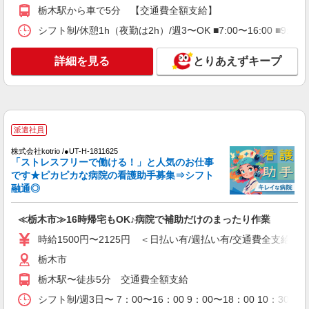
栃木駅から車で5分 【交通費全額支給】
アルバイト
パート
派遣社員
シフト制/休憩1h（夜勤は2h）/週3〜OK ■7:00〜16:00 ■9:0
日研トータルソーシング株式会社 メディカルケア事業部/宇都宮オフ
ィス【看護助手】
看護助手（ナースエイド）
詳細を見る
とりあえずキープ
時給1,180円 ★週払いOK（規定あり） ※給与
幅は経験・能力による
栃木県栃木市 【最寄駅】東武日光線「静和」
駅
派遣社員
詳細を見る
キープ
株式会社kotrio /●UT-H-1811625
「ストレスフリーで働ける！」と人気のお仕事
です★ピカピカな病院の看護助手募集⇒シフト
派遣社員
融通◎
株式会社kotrio /●UT-H-1811625
≪栃木市≫16時帰宅もOK♪病院で補助だけの
≪栃木市≫16時帰宅もOK♪病院で補助だけのまったり作業
まったり作業
時給1500円〜2125円 ＜日払い有/週払い有/交通費全支給(ガ
時給1500円〜2125円 ＜日払い有/週払い有/交
通費全支給(ガソリン代含む)＞
栃木市
栃木市
栃木駅〜徒歩5分 交通費全額支給
シフト制/週3日〜 7：00〜16：00 9：00〜18：00 10：
詳細を見る
キープ