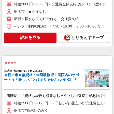
時給2000円〜2500円＜交通費全額支給(ガソリン代含む)/日払
日研トータルソーシング株式会社 メディカルケア事業部/宇都宮オフ
ィス【看護助手】
栃木市 ★面接なし
看護助手（ナースエイド）
新栃木駅から車で10分ほど 交通費支給
時給1,180円 ★週払いOK（規定あり） ※給与
≪シフト制/休憩1h≫ ・7:30〜16:30 ・9:00〜18:00 など 
幅は経験・能力による
栃木県栃木市 【最寄駅】JR両毛線「大平下」
駅
詳細を見る
とりあえずキープ
詳細を見る
キープ
アルバイト
パート
派遣社員
派遣社員
日研トータルソーシング株式会社 メディカルケア事業部/宇都宮オフ
ィス【看護助手】
株式会社kotrio /●UT-H-2069517
≪栃木市≫無資格・未経験歓迎！病院内のサポ
看護助手（ナースエイド）
ート役＊難しいことはありません♪人柄採用＊
時給1,180円 ★週払いOK（規定あり） ※給与
幅は経験・能力による
栃木県栃木市 【最寄駅】JR両毛線「大平下」
看護助手／資格も経験も必要なし＊やさしい気持ちがあれば十分◎
駅
時給1500円〜2125円 ＜日払い有/週払い有/交通費全支給(ガ
詳細を見る
キープ
栃木市//栃木駅の近く