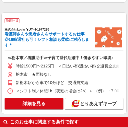
詳細を見る
キープ
アルバイト
パート
派遣社員
派遣社員
日研トータルソーシング株式会社 メディカルケア事業部/宇都宮オフ
ィス【看護助手】
株式会社kotrio /●UT-H-1977295
看護師さんや患者さんをサポートするお仕事
看護助手（ナースエイド）
◎16時退社も可！シフト相談も柔軟に対応しま
時給1,180円 ★週払いOK（規定あり） ※給与
す＊
幅は経験・能力による
栃木県栃木市 【最寄駅】JR両毛線「大平下」
≪栃木市／看護助手≫子育て世代活躍中！働きやすい環境♪
駅
時給1500円〜2125円 ＜日払い有/週払い有/交通費全支給(ガ
詳細を見る
キープ
栃木市 ★面接なし
新栃木駅から車で10分ほど 交通費支給
派遣社員
株式会社kotrio /●UT-H-2009748
＜シフト制／休憩1h（夜勤の場合は2h）＞ （例） ・7:00〜16:0
＜栃木市＞元気も、プライベートも諦めない＊
週3〜OK/看護助手
詳細を見る
とりあえずキープ
時給1500円〜2125円 ＜日払い有/週払い有/交
通費全支給(ガソリン代含む)＞
このお仕事に関連する条件で探す
栃木市 ＊最寄り駅：新栃木