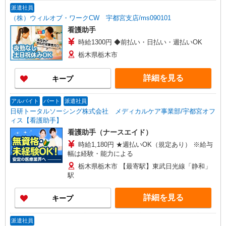
派遣社員
（株）ウィルオブ・ワークCW 宇都宮支店/ms090101
看護助手
時給1300円 ◆前払い・日払い・週払いOK
栃木県栃木市
詳細を見る
キープ
アルバイト
パート
派遣社員
日研トータルソーシング株式会社 メディカルケア事業部/宇都宮オフ
ィス【看護助手】
看護助手（ナースエイド）
時給1,180円 ★週払いOK（規定あり） ※給与
幅は経験・能力による
栃木県栃木市 【最寄駅】東武日光線「静和」
駅
詳細を見る
キープ
派遣社員