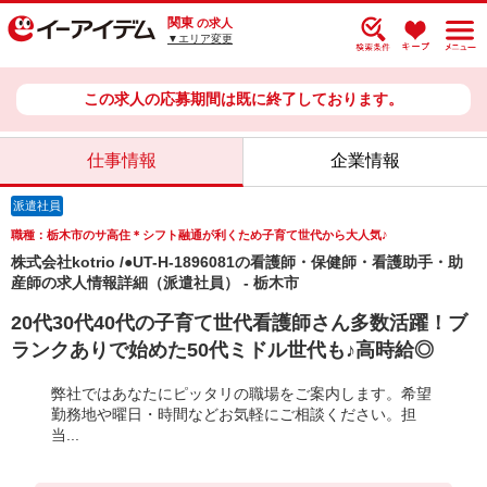
関東
の求人
▼エリア変更
この求人の応募期間は既に終了しております。
仕事情報
企業情報
派遣社員
職種：栃木市のサ高住＊シフト融通が利くため子育て世代から大人気♪
株式会社kotrio /●UT-H-1896081の看護師・保健師・看護助手・助
産師の求人情報詳細（派遣社員） - 栃木市
20代30代40代の子育て世代看護師さん多数活躍！ブ
ランクありで始めた50代ミドル世代も♪高時給◎
弊社ではあなたにピッタリの職場をご案内します。希望
勤務地や曜日・時間などお気軽にご相談ください。担
当...