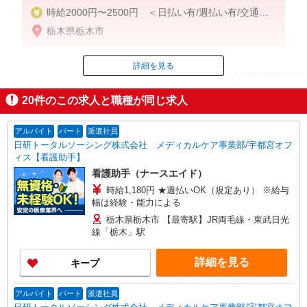
時給2000円〜2500円 ＜日払い有/週払い有/交通費
全支給(ガソリン代含む)＞
栃木県栃木市
詳細を見る
ID：AE0610063880
20
件のこの求人と職種が同じ求人
掲載期間終了
アルバイト
パート
派遣社員
日研トータルソーシング株式会社 メディカルケア事業部/宇都宮オフ
ィス【看護助手】
看護助手（ナースエイド）
時給1,180円 ★週払いOK（規定あり） ※給与
幅は経験・能力による
栃木県栃木市 【最寄駅】JR両毛線・東武日光
線「栃木」駅
詳細を見る
キープ
アルバイト
パート
派遣社員