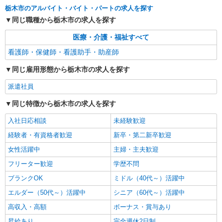
栃木市のアルバイト・バイト・パートの求人を探す
詳細を見る
キープ
同じ職種から栃木市の求人を探す
アルバイト
パート
派遣社員
医療・介護・福祉すべて
日研トータルソーシング株式会社 メディカルケア事業部/宇都宮オフ
看護師・保健師・看護助手・助産師
ィス【看護助手】
看護助手（ナースエイド）
同じ雇用形態から栃木市の求人を探す
時給1,180円 ★週払いOK（規定あり） ※給与
幅は経験・能力による
派遣社員
栃木県栃木市 【最寄駅】東武日光線「家中」
同じ特徴から栃木市の求人を探す
駅
入社日応相談
未経験歓迎
詳細を見る
キープ
経験者・有資格者歓迎
新卒・第二新卒歓迎
女性活躍中
主婦・主夫歓迎
アルバイト
パート
派遣社員
日研トータルソーシング株式会社 メディカルケア事業部/宇都宮オフ
フリーター歓迎
学歴不問
ィス【看護助手】
ブランクOK
ミドル（40代～）活躍中
看護助手（ナースエイド）
エルダー（50代～）活躍中
シニア（60代～）活躍中
時給1,180円 ★週払いOK（規定あり） ※給与
幅は経験・能力による
高収入・高額
ボーナス・賞与あり
栃木県栃木市 【最寄駅】東武日光線「静和」
昇給あり
完全週休2日制