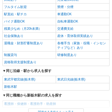
駅
フルタイム歓迎
禁煙・分煙
詳細を見る
キープ
駅直結・駅チカ
車通勤OK
バイク通勤OK
自転車通勤OK
アルバイト
パート
派遣社員
残業少なめ（月20h未満）
日研トータルソーシング株式会社 メディカルケア事業部/宇都宮オフ
交通費支給
ィス【看護助手】
社会保険あり
産休・育休取得実績あり
看護助手（ナースエイド）
退職金・財形貯蓄制度あり
各種手当（家族・役職・インセン
時給1,180円 ★週払いOK（規定あり） ※給与
ティブなど）あり
幅は経験・能力による
制服貸与
研修制度あり
栃木県栃木市 【最寄駅】東武日光線「藤岡」
駅
資格取得支援制度あり
同じ沿線・駅から求人を探す
詳細を見る
キープ
東武宇都宮線(栃木県)
東武日光線(栃木県)
新栃木駅
同じ職種から新栃木駅の求人を探す
看護師・保健師・看護助手・助産師