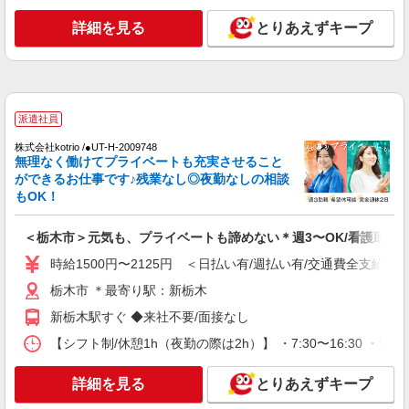
詳細を見る
とりあえずキープ
アルバイト
パート
派遣社員
日研トータルソーシング株式会社 メディカルケア事業部/宇都宮オフ
ィス【看護助手】
看護助手（ナースエイド）
時給1,180円 ★週払いOK（規定あり） ※給与
派遣社員
幅は経験・能力による
株式会社kotrio /●UT-H-2009748
栃木県栃木市 【最寄駅】東武日光線「東武金
無理なく働けてプライベートも充実させること
崎」駅
ができるお仕事です♪残業なし◎夜勤なしの相談
もOK！
詳細を見る
キープ
＜栃木市＞元気も、プライベートも諦めない＊週3〜OK/看護助手
アルバイト
パート
派遣社員
時給1500円〜2125円 ＜日払い有/週払い有/交通費全支給(ガ
日研トータルソーシング株式会社 メディカルケア事業部/宇都宮オフ
ィス【看護助手】
栃木市 ＊最寄り駅：新栃木
看護助手（ナースエイド）
新栃木駅すぐ ◆来社不要/面接なし
時給1,180円 ★週払いOK（規定あり） ※給与
幅は経験・能力による
【シフト制/休憩1h（夜勤の際は2h）】 ・7:30〜16:30 ・9:0
栃木県栃木市 【最寄駅】東武日光線「家中」
駅
詳細を見る
とりあえずキープ