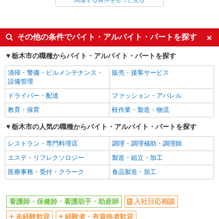
関連する条件をもっと見る
同じ雇用形態から新栃木駅の求人を探す
派遣社員
同じ特徴から新栃木駅の求人を探す
その他の条件でバイト・アルバイト・パートを探す
入社日応相談
未経験歓迎
栃木市の職種からバイト・アルバイト・パートを探す
経験者・有資格者歓迎
新卒・第二新卒歓迎
清掃・警備・ビルメンテナンス・
販売・接客サービス
女性活躍中
主婦・主夫歓迎
設備管理
フリーター歓迎
学歴不問
ドライバー・配達
ファッション・アパレル
ブランクOK
ミドル（40代～）活躍中
教育・保育
軽作業・製造・物流
エルダー（50代～）活躍中
シニア（60代～）活躍中
栃木市の人気の職種からバイト・アルバイト・パートを探す
高収入・高額
ボーナス・賞与あり
レストラン・専門料理店
調理・調理補助・調理師
昇給あり
完全週休2日制
エステ・リフレクソロジー
製造・組立・加工
フルタイム歓迎
禁煙・分煙
医療事務・受付・クラーク
食品製造・加工
駅直結・駅チカ
車通勤OK
バイク通勤OK
自転車通勤OK
看護師・保健師・看護助手・助産師
入社日応相談
残業少なめ（月20h未満）
交通費支給
未経験歓迎
経験者・有資格者歓迎