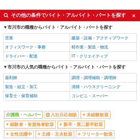
職業紹介
同じ特徴から市川大野駅の求人を探す
その他の条件でバイト・アルバイト・パートを探す
入社日応相談
未経験歓迎
市川市の職種からバイト・アルバイト・パートを探す
経験者・有資格者歓迎
新卒・第二新卒歓迎
営業
建築・設備・アクティブワーク
女性活躍中
主婦・主夫歓迎
オフィスワーク・事務
軽作業・製造・物流
フリーター歓迎
学歴不問
ドライバー・配達
IT・クリエイティブ
ブランクOK
ミドル（40代～）活躍中
市川市の人気の職種からバイト・アルバイト・パートを探す
エルダー（50代～）活躍中
シニア（60代～）活躍中
薬剤師
調理・調理補助・調理師
高収入・高額
ボーナス・賞与あり
製造・組立・加工
清掃・ハウスクリーニング
昇給あり
完全週休2日制
保育士・保育補助
コンビニ・スーパー
フルタイム歓迎
禁煙・分煙
駅直結・駅チカ
車通勤OK
介護職・ヘルパー
入社日応相談
未経験歓迎
バイク通勤OK
自転車通勤OK
残業少なめ（月20h未満）
経験者・有資格者歓迎
新卒・第二新卒歓迎
交通費支給
社会保険あり
産休・育休取得実績あり
女性活躍中
主婦・主夫歓迎
フリーター歓迎