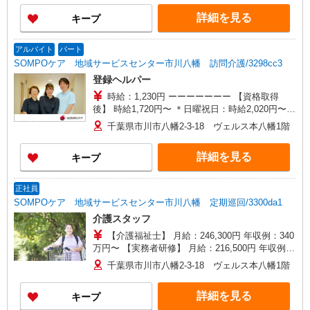
／年収例384万円〜 【実務者研修】月給256,000円
詳細を見る
キープ
／年収例345万円〜 【初任者研修・無資格】月給
247,200円／年収例334万円〜 ※職務手当、働きが
い向上手当、日祝手当（月平均2回分）、夜勤手当
アルバイト
パート
（月平均5回分）等、毎月平均的に支払われる手当
SOMPOケア 地域サービスセンター市川八幡 訪問介護/3298cc3
を含む ※介護福祉士のみ、特別職務手当も含む ◎
登録ヘルパー
残業時は別途時間外手当支給（超過1分〜） ◎賞
与 基本給2.08ヶ月分/年支給
時給：1,230円 ーーーーーーー 【資格取得
後】 時給1,720円〜 ＊日曜祝日：時給2,020円〜
ーーーーーーー
千葉県市川市八幡2-3-18 ヴェルス本八幡1階
詳細を見る
キープ
正社員
SOMPOケア 地域サービスセンター市川八幡 定期巡回/3300da1
介護スタッフ
【介護福祉士】 月給：246,300円 年収例：340
万円〜 【実務者研修】 月給：216,500円 年収例：
300万円〜 【初任者研修】 月給：207,700円 年収
千葉県市川市八幡2-3-18 ヴェルス本八幡1階
例：290万円〜 ※職務手当、働きがい向上手当、
日祝手当（月平均2回分）等、毎月平均的に支払わ
詳細を見る
キープ
れる手当を含みます。 ※介護福祉士のみ、特別職