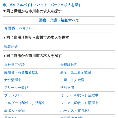
株式会社kotrio /●SW-H2-2001599
市川市のアルバイト・バイト・パートの求人を探す
「支払い日に間に合ったぜ！」日払いOK＊障
同じ職種から市川市の求人を探す
がい者支援STAFF
医療・介護・福祉すべて
時給1550円〜2312円 ＜日払い有/週払い有/交
通費全支給(ガソリン代含む)＞
介護職・ヘルパー
市川市大野町 最寄り駅：市川大野
同じ雇用形態から市川市の求人を探す
詳細を見る
キープ
職業紹介
同じ特徴から市川市の求人を探す
入社日応相談
未経験歓迎
経験者・有資格者歓迎
新卒・第二新卒歓迎
女性活躍中
主婦・主夫歓迎
フリーター歓迎
学歴不問
ブランクOK
ミドル（40代～）活躍中
エルダー（50代～）活躍中
シニア（60代～）活躍中
高収入・高額
ボーナス・賞与あり