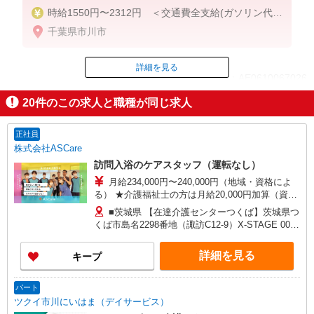
時給1550円〜2312円 ＜交通費全支給(ガソリン代含
む)＞
千葉県市川市
詳細を見る
ID：AE0610067026
20
件のこの求人と職種が同じ求人
掲載期間終了
正社員
株式会社ASCare
訪問入浴のケアスタッフ（運転なし）
月給234,000円〜240,000円（地域・資格によ
る） ★介護福祉士の方は月給20,000円加算（資格
手当） 別途交通費支給（30,000円上限／月） 別途
■茨城県 【在達介護センターつくば】茨城県つ
残業手当（月平均残業時間15時間）残業代全額支
くば市島名2298番地（諏訪C12-9）X-STAGE 001
給
号室 ■千葉県 【在宅介護センター流山】千葉県流
山市南流山四丁目6番地15 張替ビル101号室 【在
詳細を見る
キープ
宅介護センター東船橋】千葉県船橋市薬円台四丁
目14番地8 ソフィー田園 2階 【在宅介護センタ
ー船橋】千葉県船橋市行田一丁目46番21号 【在宅
パート
介護センター市川】千葉県市川市市川南三丁目13
ツクイ市川にいはま（デイサービス）
番地2 サンライズ鈴木102号室 ■埼玉県 【三郷営