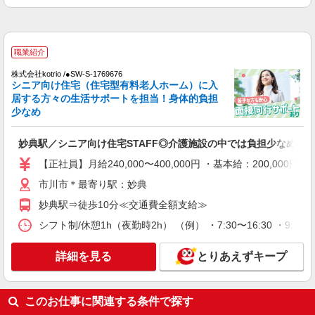
パート
市川グループホームそよ風：RO11547
職業紹介
グループホーム 介護スタッフ
株式会社kotrio /●SW-S-1769676
【時給】1,400円〜1,520円 ▼給与詳細 処遇改
シニア向け住宅（住宅型有料老人ホーム）に入
善手当：200円/時 ▼下記別途支給 通勤手当 年末
居する方々の生活サポートを担当！身体的負担
年始手当：380円/時 寸志あり：年2回（6月・12
千葉県市川市本北方2-27-7
少なめ
月） ※業績による ※処遇改善手当は試用期間中(3
ヶ月)は支給なし
詳細を見る
キープ
妙典駅／シニア向け住宅STAFF◎介護施設の中では負担少なめ
【正社員】月給240,000〜400,000円 ・基本給：200,0
契約社員
市川市＊最寄り駅：妙典
市川グループホームそよ風：RO32856
グループホーム 介護スタッフ
妙典駅⇒徒歩10分≪交通費全額支給≫
【月給】244,320円〜334,880円 ▼給与詳細 資
シフト制/休憩1h（夜勤時2h） （例） ・7:30〜16:30 ・9:00〜1
格手当：0〜10,000円 処遇改善手当：34,320円〜
36,880円 夜勤手当：0円〜48,000円（最大8回とし
千葉県市川市本北方2-27-7
詳細を見る
とりあえずキープ
て上限に加算） ▼下記別途支給 通勤手当 年末年
始手当：380円/時 昇給年1回（4月） 特別報酬：平
詳細を見る
キープ
均16、9万円（最高額109万円） ※2025年6月支給
実績 ※処遇改善手当は試用期間中(3ヶ月)は支給な
このお仕事に関連する条件で探す
し
派遣社員