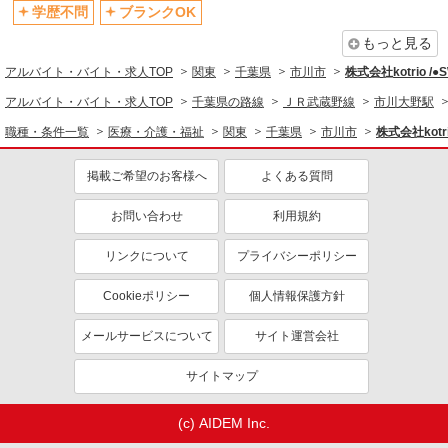
退職金・財形貯蓄制度あり
各種手当（家族・役職・インセン
学歴不問
ブランクOK
ティブなど）あり
もっと見る
制服貸与
研修制度あり
アルバイト・バイト・求人TOP
関東
千葉県
市川市
株式会社kotrio /
資格取得支援制度あり
アルバイト・バイト・求人TOP
千葉県の路線
ＪＲ武蔵野線
市川大野駅
同じ職種から求人を探す
職種・条件一覧
医療・介護・福祉
関東
千葉県
市川市
株式会社kotr
医療・介護・福祉
掲載ご希望のお客様へ
よくある質問
介護職・ヘルパー
お問い合わせ
利用規約
同じ特徴から求人を探す
未経験歓迎
ミドル（40代～）活躍中
リンクについて
プライバシーポリシー
ボーナス・賞与あり
車通勤OK
Cookieポリシー
個人情報保護方針
交通費支給
社会保険あり
メールサービスについて
サイト運営会社
産休・育休取得実績あり
サイトマップ
(c) AIDEM Inc.