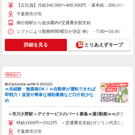
【正社員】月給240,000〜400,000円 ・基本給：200,0
オペレーター
千葉県市川市
【介護福祉士】時給1,364円 ◎週20時間以上勤
務（社保加入者）の場合は時給1,414円 夜勤勤務
南行徳駅から徒歩圏内//交通費全額支給
の場合：1勤務14,912円〜（時給制・手当込み）
千葉県市川市八幡2-3-18 ヴェルス本八幡1階
◎早朝夜間割増あり（7:00〜8:00、18:00〜
シフトにより勤務時間/曜日が決定 例） ・7:00〜16:00 ・8:30〜
22:00）時給1,705円〜
詳細を見る
キープ
詳細を見る
とりあえずキープ
正社員
SOMPOケア 地域サービスセンター市川八幡 訪問介護/3298ca1
介護スタッフ
【介護福祉士】 月給：257,800円 年収例：350
職業紹介
万円〜 【実務者研修】 月給：228,000円 年収例：
株式会社kotrio /●SW-S-2022222
311万円〜 【初任者研修】 月給：219,200円 年収
千葉県市川市八幡2-3-18 ヴェルス本八幡1階
≪未経験・無資格OK！≫自動車が運転できれば
例：300万円〜 ※職務手当、働きがい向上手当、
即戦力！送迎や簡単な補助業務など◎介助少な
日祝手当（月平均2回分）等、毎月平均的に支払わ
め
詳細を見る
キープ
れる手当を含みます。 ※介護福祉士のみ、特別職
務手当も含む ◎残業時は別途時間外手当支給（超
過1分〜） ◎賞与 基本給2.08ヶ月分/年支給
＜市川大野駅＞デイサービスのパート募集≪週3勤務≫≪夕方退社
パート
ケアプラスホテル 市川ステイ：RO11052
時給1550円〜2312円 ＜交通費全支給(ガソリン代含む)＞
ショートステイ 夜勤専従介護職
千葉県市川市