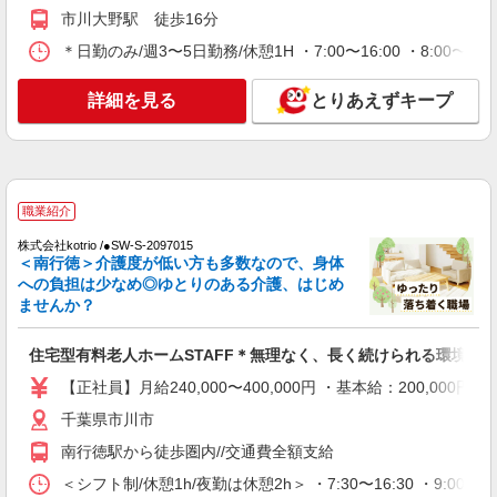
【時給】1,420円〜1,520円 ▼給与詳細 処遇改
市川大野駅 徒歩16分
善手当：220円/時 ▼下記別途支給 通勤手当 年末
年始手当：380円/時 寸志あり：年2回（6月・12
千葉県市川市東菅野1-25-17
＊日勤のみ/週3〜5日勤務/休憩1H ・7:00〜16:00 ・8:00〜17:
月） ※業績による ※処遇改善手当は試用期間中(3
ヶ月)は支給なし
詳細を見る
詳細を見る
キープ
とりあえずキープ
パート
市川グループホームそよ風：RO9015
グループホーム 夜勤専従介護職
職業紹介
【時給】1,420円〜1,520円 ▼給与詳細 処遇改
善手当：220円/時 夜勤手当:6,000円/回 ▼下記別途
株式会社kotrio /●SW-S-2097015
＜南行徳＞介護度が低い方も多数なので、身体
支給 通勤手当 年末年始手当：380円/時 寸志あ
千葉県市川市本北方2-27-7
への負担は少なめ◎ゆとりのある介護、はじめ
り：年2回（6月・12月） ※業績による ※処遇改
ませんか？
善手当は試用期間中(3ヶ月)は支給なし
詳細を見る
キープ
住宅型有料老人ホームSTAFF＊無理なく、長く続けられる環境＊
パート
【正社員】月給240,000〜400,000円 ・基本給：200,0
ケアプラスホテル 市川ステイ：RO10140
千葉県市川市
ショートステイ 介護スタッフ
【時給】1,400円〜1,520円 ▼給与詳細 処遇改
南行徳駅から徒歩圏内//交通費全額支給
善手当：200〜220円/時 夜勤手当:6,000円/回 ▼下
＜シフト制/休憩1h/夜勤は休憩2h＞ ・7:30〜16:30 ・9:00〜1
記別途支給 通勤手当 年末年始手当：380円/時 寸
千葉県市川市東菅野1-25-17