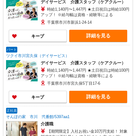
デイサービス 介護スタッフ（ケアクルー）
業所】埼玉県三郷市早稲田三丁目7番1号 パーク
時給1,140円〜1,447円 ★土日祝日は時給100円
サイド早稲田III1階102号室
アップ！ ※給与幅は資格・経験等による
千葉県市川市新浜1-24-14
詳細を見る
キープ
パート
ツクイ市川宮久保（デイサービス）
デイサービス 介護スタッフ（ケアクルー）
時給1,140円〜1,447円 ★土日祝日は時給100円
アップ！ ※給与幅は資格・経験等による
千葉県市川市宮久保5丁目17-6
詳細を見る
キープ
正社員
そんぽの家 市川 弐番館/5397aa1
介護職
【期間限定】入社お祝い金10万円支給！ 対象