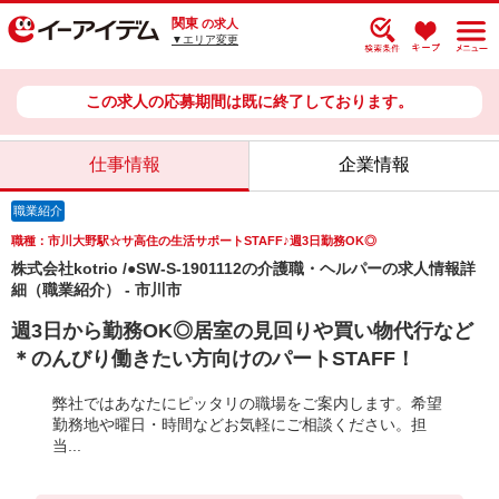
関東
の求人
▼エリア変更
この求人の応募期間は既に終了しております。
仕事情報
企業情報
職業紹介
職種：市川大野駅☆サ高住の生活サポートSTAFF♪週3日勤務OK◎
株式会社kotrio /●SW-S-1901112の介護職・ヘルパーの求人情報詳
細（職業紹介） - 市川市
週3日から勤務OK◎居室の見回りや買い物代行など
＊のんびり働きたい方向けのパートSTAFF！
弊社ではあなたにピッタリの職場をご案内します。希望
勤務地や曜日・時間などお気軽にご相談ください。担
当...