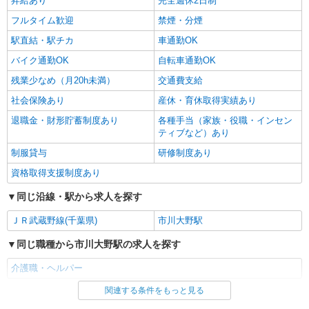
昇給あり
完全週休2日制
フルタイム歓迎
禁煙・分煙
駅直結・駅チカ
車通勤OK
バイク通勤OK
自転車通勤OK
残業少なめ（月20h未満）
交通費支給
社会保険あり
産休・育休取得実績あり
退職金・財形貯蓄制度あり
各種手当（家族・役職・インセン
ティブなど）あり
制服貸与
研修制度あり
資格取得支援制度あり
同じ沿線・駅から求人を探す
ＪＲ武蔵野線(千葉県)
市川大野駅
同じ職種から市川大野駅の求人を探す
介護職・ヘルパー
関連する条件をもっと見る
同じ雇用形態から市川大野駅の求人を探す