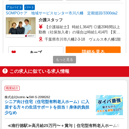
務手当も含む ■深夜勤手当別途支給：4,000円/回 ■
在宅手当別途支給：1,000円/回 ■オンコール手当
アルバイト
パート
（1,000円/日）あり ◎残業時は別途時間外手当支
SOMPOケア 地域サービスセンター市川八幡 定期巡回/3300da2
給（超過1分〜） ◎賞与 基本給2.08ヶ月分/年支
介護スタッフ
給
【介護福祉士】 時給1,364円 ◎週20時間以上
勤務（社保加入者）の場合は時給1,414円 【実務
者研修・初任者研修（ヘルパー1級・2級）】 時給
千葉県市川市八幡2-3-18 ヴェルス本八幡1階
1,284円 ◎週20時間以上勤務（社保加入者）の場
合は時給1,334円 ◎夜勤勤務の場合別途手当あ
詳細を見る
キープ
り：4,000円/回
もっと見る
正社員
SOMPOケア 地域サービスセンター市川八幡 定期巡回/3300dr1
この求人に似ている求人情報
オペレーター
【介護福祉士】 月給：277,800円 年収例：374
職業紹介
万円〜 ※職務手当、特別職務手当、働きがい向上
手当、日祝手当（月平均2回分）、在宅手当（月平
千葉県市川市八幡2-3-18 ヴェルス本八幡1階
株式会社kotrio /●SW-S-2098262
均20回分）等、毎月平均的に支払われる手当を含
シニア向け住宅（住宅型有料老人ホーム）に入
みます。 ■深夜勤手当別途支給：4,000円/回 ◎残
居する方々の生活サポートを担当！身体的負担
詳細を見る
キープ
業時は別途時間外手当支給（超過1分〜） ◎賞
少なめ
与 基本給2.08ヶ月分/年支給
アルバイト
パート
≪南行徳駅≫高月給25万円〜＋賞与｜住宅型有料老人ホームSTAF
SOMPOケア 地域サービスセンター市川八幡 定期巡回/3300dr2