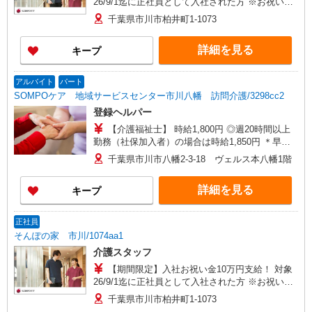
26/9/1迄に正社員として入社された方 ※お祝い金
は入社後3か月目の給与で支給、その他詳細は面接
千葉県市川市柏井町1-1073
時にご案内します 【介護福祉士】月給285,800円
／年収例384万円〜 【実務者研修】月給256,000円
詳細を見る
キープ
／年収例345万円〜 【初任者研修・無資格】月給
247,200円／年収例334万円〜 ※職務手当、働きが
い向上手当、日祝手当（月平均2回分）、夜勤手当
アルバイト
パート
（月平均5回分）等、毎月平均的に支払われる手当
SOMPOケア 地域サービスセンター市川八幡 訪問介護/3298cc2
を含む ※介護福祉士のみ、特別職務手当も含む ◎
登録ヘルパー
残業時は別途時間外手当支給（超過1分〜） ◎賞
与 基本給2.08ヶ月分/年支給
【介護福祉士】 時給1,800円 ◎週20時間以上
勤務（社保加入者）の場合は時給1,850円 ＊早朝
夜間（〜8:00、18:00〜）：時給2,250円〜 ＊日曜
千葉県市川市八幡2-3-18 ヴェルス本八幡1階
祝日：時給2,100円〜 【実務者研修・初任者研修
（ヘルパー1級・2級）】 時給1,720円 ◎週20時間
詳細を見る
キープ
以上勤務（社保加入者）の場合は時給1,770円 ＊
早朝夜間（〜8:00、18:00〜）：時給2,150円〜 ＊
日曜祝日：時給2,020円〜 ◎身体介助、生活援助
正社員
が同時給 ◎キャンセル手当：職務時給の60％支給
そんぽの家 市川/1074aa1
介護スタッフ
【期間限定】入社お祝い金10万円支給！ 対象
26/9/1迄に正社員として入社された方 ※お祝い金
は入社後3か月目の給与で支給、その他詳細は面接
千葉県市川市柏井町1-1073
時にご案内します 【介護福祉士】月給285,800円