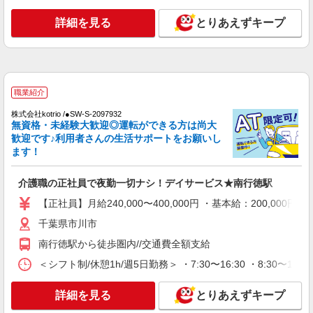
志あり：年2回（6月・12月） ※業績による ※処
遇改善手当は試用期間中(3ヶ月)は支給なし
詳細を見る
とりあえずキープ
詳細を見る
キープ
正社員
ケアプラスホテル 市川ステイ：RO11508
ショートステイ 介護スタッフ
職業紹介
【月給】247,760円〜334,880円 ▼給与詳細 資
株式会社kotrio /●SW-S-2097932
格手当：5,000〜25,000円 職務手当：15,000円 一
無資格・未経験大歓迎◎運転ができる方は尚大
律処遇改善手当：30,000円 夜勤手当：6,000円/回
歓迎です♪利用者さんの生活サポートをお願いし
千葉県市川市東菅野1-25-17
※夜勤を行った場合支給 住宅手当：規定あり 地域
ます！
手当：0〜15,000円 精勤手当：8,000円 調整手当：
詳細を見る
キープ
0〜30,000円 ▼下記別途支給 通勤手当 年末年始手
介護職の正社員で夜勤一切ナシ！デイサービス★南行徳駅
当：380円/時 賞与年2回（6月・12月） 昇給年1回
（4月） 特別報酬：平均55.7万円（最高額259万
契約社員
【正社員】月給240,000〜400,000円 ・基本給：200,0
円） ※2025年6月支給実績 ※一律処遇改善手当は
ケアプラスホテル 市川ステイ：RO8973
試用期間中(3ヶ月)は支給なし
千葉県市川市
ショートステイ 介護スタッフ
南行徳駅から徒歩圏内//交通費全額支給
【月給】244,320円〜314,880円 ▼給与詳細 処
遇改善手当：34,320円 ▼下記別途支給 通勤手当
＜シフト制/休憩1h/週5日勤務＞ ・7:30〜16:30 ・8:30〜17:
年末年始手当：380円/時 寸志あり：年2回（6月・
千葉県市川市東菅野1-25-17
12月） ※業績による 特別報酬：平均34.1万円（最
詳細を見る
とりあえずキープ
高額135万円） ※2025年6月支給実績 ※処遇改善
詳細を見る
キープ
手当は試用期間中(3ヶ月)は支給なし