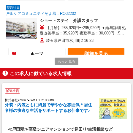
契約社員
戸田ケアコミュニティそよ風：RO32202
ショートステイ 介護スタッフ
【月給】265,920円〜295,920円 ▼給与詳細 処
遇改善手当：35,920円 夜勤手当：30,000円（5回
分） ※6回目以降は1回6,000円支給 ▼下記別途支
埼玉県戸田市氷川町2-16-23
給 通勤手当 年末年始手当：380円/時 寸志あり：
年2回（6月・12月） ※業績による 特別報酬：平
詳細を見る
キープ
均34.1万円（最高額135万円） ※2025年6月支給実
績 ※処遇改善手当は試用期間中(3ヶ月)は支給なし
もっと見る
契約社員
戸田ケアコミュニティそよ風：RO29490
この求人に似ている求人情報
グループホーム 介護スタッフ
【月給】265,920円〜295,920円 ▼給与詳細 処
派遣社員
遇改善手当：35,920円 夜勤手当：30,000円（5回
分） ※6回目以降は1回6,000円支給 ▼下記別途支
埼玉県戸田市氷川町2-16-23
株式会社kotrio /●SW-H1-2103688
給 通勤手当 年末年始手当：380円/時 寸志あり：
外装・内装ともに綺麗で華やかな雰囲気＊居住
年2回（6月・12月） ※業績による 特別報酬：平
者様の快適な生活をサポートするお仕事です♪
詳細を見る
キープ
均26.6万円（最高額109万円） ※2025年6月支給実
績 ※処遇改善手当は試用期間中(3ヶ月)は支給なし
パート
≪戸田駅≫高級シニアマンションで見回り/生活相談など
戸田ケアコミュニティそよ風：RO11349