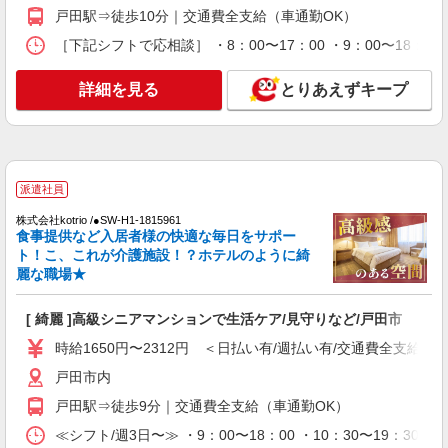
【月給】234,320円〜264,320円 ▼給与詳細 処
戸田駅⇒徒歩10分｜交通費全支給（車通勤OK）
遇改善手当：34,320円 ▼下記別途支給 通勤手当
年末年始手当：380円/時 寸志あり：年2回（6月・
［下記シフトで応相談］ ・8：00〜17：00 ・9：00〜18：00
埼玉県戸田市氷川町2-16-23
12月） ※業績による 特別報酬：平均33.8万円（最
高額130万円） ※2025年6月支給実績 ※処遇改善
詳細を見る
詳細を見る
とりあえずキープ
キープ
手当は試用期間中(3ヶ月)は支給なし
契約社員
戸田ケアコミュニティそよ風：RO10455
有料老人ホーム 介護スタッフ
派遣社員
【月給】265,920円〜295,920円 ▼給与詳細 処
遇改善手当：35,920円 夜勤手当：30,000円（5回
株式会社kotrio /●SW-H1-1815961
食事提供など入居者様の快適な毎日をサポー
分） ※6回目以降は1回6,000円支給 ▼下記別途支
埼玉県戸田市氷川町2-16-23
ト！こ、これが介護施設！？ホテルのように綺
給 通勤手当 年末年始手当：380円/時 寸志あり：
麗な職場★
年2回（6月・12月） ※業績による 特別報酬：平
詳細を見る
キープ
均18.9万円（最高額120万円） ※2025年6月支給実
績 ※処遇改善手当は試用期間中(3ヶ月)は支給なし
[ 綺麗 ]高級シニアマンションで生活ケア/見守りなど/戸田市
正社員
時給1650円〜2312円 ＜日払い有/週払い有/交通費全支給(ガ
戸田ケアコミュニティそよ風：RO16002
戸田市内
デイサービス 介護スタッフ
【月給】234,320円〜264,320円 ▼給与詳細 資
戸田駅⇒徒歩9分｜交通費全支給（車通勤OK）
格手当：0〜10,000円 処遇改善手当：34,320円 住
≪シフト/週3日〜≫ ・9：00〜18：00 ・10：30〜19：30 
宅手当：規定あり 精勤手当：8,000円 調整手当：
埼玉県戸田市氷川町2-16-23