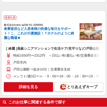
パート
戸田ケアコミュニティそよ風：RO16572
派遣社員
グループホーム 介護スタッフ
株式会社kotrio /●SW-H1-2099081
【時給】1,350円〜1,570円 ▼給与詳細 処遇改
食事提供など入居者様の快適な毎日をサポー
善手当：200〜220円/時 夜勤手当:6,000円/回 ▼下
ト！こ、これが介護施設！？ホテルのように綺
記別途支給 通勤手当 年末年始手当：380円/時 寸
埼玉県戸田市氷川町2-16-23
麗な職場★
志あり：年2回（6月・12月） ※業績による ※処
遇改善手当は試用期間中(3ヶ月)は支給なし
詳細を見る
キープ
[ 綺麗 ]高級シニアマンションで生活ケア/見守りなど/戸田公園駅
時給1650円〜2312円 ＜日払い有/週払い有/交通費全支給(ガ
職業紹介
戸田市内
株式会社kotrio /●SW-S-2023519
戸田公園駅≫1日5h〜勤務OK＊高齢者マンシ
戸田公園駅⇒徒歩10分｜交通費全支給
ョンのサポートSTAFF
≪シフト/週3日〜≫ ・9：00〜18：00 ・10：30〜19：30 
時給1550円〜2312円 ＜交通費全支給(ガソリ
ン代含む)＞
詳細を見る
とりあえずキープ
戸田市｜最寄：戸田公園
詳細を見る
キープ
このお仕事に関連する条件で探す