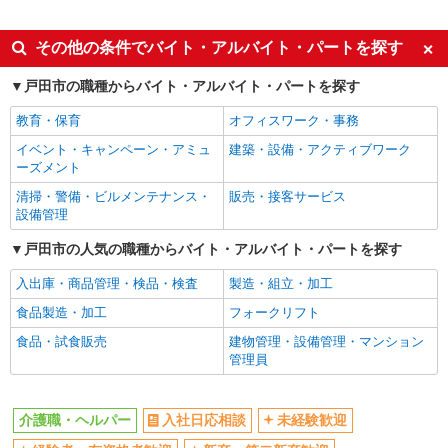
派遣社員
同じ特徴から戸田公園駅の求人を探す
その他の条件でバイト・アルバイト・パートを探す
入社日応相談
未経験歓迎
戸田市の職種からバイト・アルバイト・パートを探す
経験者・有資格者歓迎
新卒・第二新卒歓迎
教育・保育
オフィスワーク・事務
女性活躍中
主婦・主夫歓迎
イベント・キャンペーン・アミュ
建築・設備・アクティブワーク
フリーター歓迎
学歴不問
ーズメント
ブランクOK
ミドル（40代～）活躍中
清掃・警備・ビルメンテナンス・
販売・接客サービス
設備管理
エルダー（50代～）活躍中
シニア（60代～）活躍中
戸田市の人気の職種からバイト・アルバイト・パートを探す
高収入・高額
ボーナス・賞与あり
昇給あり
完全週休2日制
入出庫・商品管理・検品・検査
製造・組立・加工
フルタイム歓迎
禁煙・分煙
食品製造・加工
フォークリフト
駅直結・駅チカ
車通勤OK
食品・試食販売
建物管理・設備管理・マンション
管理員
バイク通勤OK
自転車通勤OK
残業少なめ（月20h未満）
交通費支給
介護職・ヘルパー
入社日応相談
未経験歓迎
社会保険あり
産休・育休取得実績あり