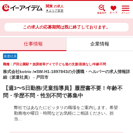
関東
の求人
▼エリア変更
この求人の応募期間は既に終了しております。
仕事情報
企業情報
派遣社員
職種：戸田公園駅＊放課後等デイで子ども達の支援/面接なし/年齢不問
株式会社kotrio /●SW-H1-1897843の介護職・ヘルパーの求人情報詳
細（派遣社員） - 戸田市
【週3〜5日勤務/児童指導員】履歴書不要！年齢不
問・学歴不問・性別不問で募集中
弊社ではあなたにピッタリの職場をご案内します。希望
勤務地や曜日・時間などお気軽にご相談ください。担
当...