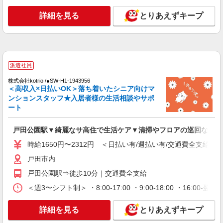
0〜150,000円 ▼下記別途支給 通勤手当：規定あ
り 年末年始手当：380円/時 賞与年2回（6月・12
詳細を見る
とりあえずキープ
詳細を見る
キープ
月） 昇給年1回（4月） 特別報酬：平均33.8万円
（最高額130万円） ※2025年6月支給実績 ※処遇
改善手当は試用期間中(3ヶ月)は支給なし
パート
戸田ケアコミュニティそよ風：RO9093
有料老人ホーム 夜勤専従介護職
派遣社員
【時給】1,620円〜2,020円 ▼給与詳細 処遇改
株式会社kotrio /●SW-H1-1943956
善手当：220円/時 夜勤手当:6,000円/回 ▼下記別途
＜高収入×日払いOK＞落ち着いたシニア向けマ
支給 通勤手当 年末年始手当：380円/時 寸志あ
ンションスタッフ★入居者様の生活相談やサポ
埼玉県戸田市氷川町2-16-23
り：年2回（6月・12月） ※業績による ※処遇改
ート
善手当は試用期間中(3ヶ月)は支給なし
詳細を見る
キープ
戸田公園駅▼綺麗なサ高住で生活ケア▼清掃やフロアの巡回など
時給1650円〜2312円 ＜日払い有/週払い有/交通費全支給(ガ
パート
戸田ケアコミュニティそよ風：RO42873
戸田市内
デイサービス 介護スタッフ
戸田公園駅⇒徒歩10分｜交通費全支給
【時給】1,350円〜1,550円 ▼給与詳細 処遇改
善手当：200円/時 ▼下記別途支給 通勤手当 年末
＜週3〜シフト制＞ ・8:00-17:00 ・9:00-18:00 ・16:
年始手当：380円/時 寸志あり：年2回（6月・12
埼玉県戸田市氷川町2-16-23
月） ※業績による ※処遇改善手当は試用期間中(3
詳細を見る
とりあえずキープ
ヶ月)は支給なし
詳細を見る
キープ