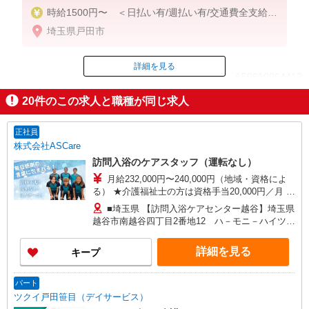
時給1500円〜 ＜日払い有/週払い有/交通費全支給(
ガソリン代含む)＞
埼玉県戸田市
詳細を見る
ID：AE0610064412
20
件のこの求人と職種が同じ求人
掲載期間終了
正社員
株式会社ASCare
訪問入浴のケアスタッフ（運転なし）
月給232,000円〜240,000円（地域・資格によ
る） ★介護福祉士の方は資格手当20,000円／月 別
途交通費支給（30,000円上限／月） 別途残業手当
■埼玉県 【訪問入浴ケアセンター越谷】埼玉県
（月平均残業時間15時間）残業代全額支給
越谷市南越谷四丁目2番地12 ハ－モニ－ハイツ第
3 【在宅介護センター草加】埼玉県草加市吉町五
丁目4番地1 高橋店舗 【在宅介護センター川越】
詳細を見る
キープ
埼玉県川越市富士見町9番地2 サンホワイト富士
見101号室 【在宅介護センター戸田】埼玉県戸田
市川岸二丁目7番地8 大友事務所1階 【在宅介護
パート
センター加須】埼玉県加須市花崎一丁目23番地10
ツクイ戸田笹目（デイサービス）
■群馬県 【在宅介護センター伊勢崎】群馬県伊勢