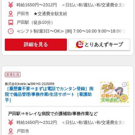
時給1650円〜2312円 ＜日払い有/週払い有/交通費全支給(ガ
ショートステイ 夜勤専従介護職
戸田市 ★交通費全額支給
【時給】1,620円〜2,020円 ▼給与詳細 処遇改
善手当：220円/時 夜勤手当:6,000円/回 ▼下記別途
戸田駅（徒歩10分）
支給 通勤手当 年末年始手当：380円/時 寸志あ
埼玉県戸田市氷川町2-16-23
り：年2回（6月・12月） ※業績による ※処遇改
≪シフト制/週3日〜OK≫ [例] 7:00〜16:00 9:00〜18:00 
善手当は試用期間中(3ヶ月)は支給なし
詳細を見る
キープ
詳細を見る
とりあえずキープ
パート
戸田ケアコミュニティそよ風：RO8964
有料老人ホーム 介護スタッフ
派遣社員
【時給】1,350円〜1,570円 ▼給与詳細 処遇改
善手当：200〜220円/時 夜勤手当:6,000円/回 ▼下
株式会社kotrio /●SW-H1-2115059
記別途支給 通勤手当 年末年始手当：380円/時 寸
埼玉県戸田市氷川町2-16-23
［履歴書不要⇒まずは電話でカンタン登録］病
志あり：年2回（6月・12月） ※業績による ※処
院で備品管理/事務作業/生活サポート［看護助
遇改善手当は試用期間中(3ヶ月)は支給なし
手］
詳細を見る
キープ
戸田駅⇒キレイな病院で介護補助/事務作業など
契約社員
戸田ケアコミュニティそよ風：RO42870
時給1650円〜2312円 ＜日払い有/週払い有/交通費全支給(ガ
デイサービス 介護スタッフ
戸田市