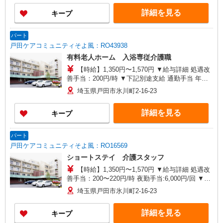
級・2級）】 時給1,520円 ◎週20時間以上勤務
詳細を見る
キープ
（社保加入者）の場合は時給1,570円 ＊夜間
（18:00〜）：時給1,900円〜 ＊日曜祝日：時給
1,820円〜 ◎身体介助、生活援助が同時給 ◎キャ
パート
ンセル手当：職務時給の60％支給
戸田ケアコミュニティそよ風：RO43938
有料老人ホーム 入浴専従介護職
【時給】1,350円〜1,570円 ▼給与詳細 処遇改
善手当：200円/時 ▼下記別途支給 通勤手当 年末
年始手当：380円/時 寸志あり：年2回（6月・12
埼玉県戸田市氷川町2-16-23
月） ※業績による ※処遇改善手当は試用期間中(3
ヶ月)は支給なし
詳細を見る
キープ
パート
戸田ケアコミュニティそよ風：RO16569
ショートステイ 介護スタッフ
【時給】1,350円〜1,570円 ▼給与詳細 処遇改
善手当：200〜220円/時 夜勤手当:6,000円/回 ▼下
記別途支給 通勤手当 年末年始手当：380円/時 寸
埼玉県戸田市氷川町2-16-23
志あり：年2回（6月・12月） ※業績による ※処
遇改善手当は試用期間中(3ヶ月)は支給なし
詳細を見る
キープ