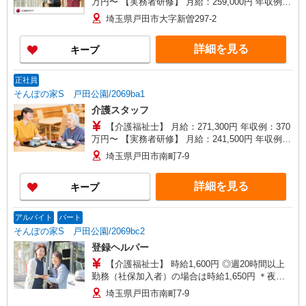
万円〜 【実務者研修】 月給：259,000円 年収例：
348万円〜 【初任者研修・無資格】 月給：
埼玉県戸田市大字新曽297-2
250,200円 年収例：337万円〜 ※職務手当、働き
がい向上手当、日祝手当（月平均2回分）、深夜勤
詳細を見る
キープ
手当（月平均7回分）等、毎月平均的に支払われる
手当を含みます。 ※介護福祉士のみ、特別職務手
当も含む ◎残業時は別途時間外手当支給（超過1
正社員
分〜） ◎賞与 基本給2.08ヶ月分/年支給
そんぽの家S 戸田公園/2069ba1
介護スタッフ
【介護福祉士】 月給：271,300円 年収例：370
万円〜 【実務者研修】 月給：241,500円 年収例：
330万円〜 【初任者研修】 月給：232,700円 年収
埼玉県戸田市南町7-9
例：320万円〜 ※職務手当、働きがい向上手当、
日祝手当（月平均2回分）、夜勤手当（月平均5回
詳細を見る
キープ
分）等、毎月平均的に支払われる手当を含みま
す。 ※介護福祉士のみ、特別職務手当も含む ◎残
業時は別途時間外手当支給（超過1分〜） ◎賞
アルバイト
パート
与 基本給2.08ヶ月分/年支給
そんぽの家S 戸田公園/2069bc2
登録ヘルパー
【介護福祉士】 時給1,600円 ◎週20時間以上
勤務（社保加入者）の場合は時給1,650円 ＊夜間
（18:00〜）：時給2,000円〜 ＊日曜祝日：時給
埼玉県戸田市南町7-9
1,900円〜 【実務者研修・初任者研修（ヘルパー1