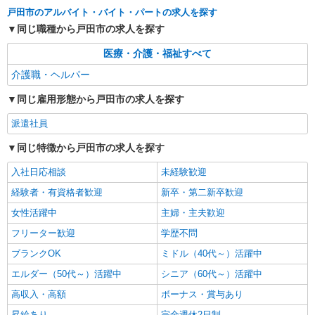
派遣社員
戸田市のアルバイト・バイト・パートの求人を探す
株式会社トラストグロース 新宿本社 第3営業部
同じ職種から戸田市の求人を探す
グループホームでの夜専介護士
医療・介護・福祉すべて
1夜勤：28500円〜32300円 ※資格や経験など
による
介護職・ヘルパー
埼玉県戸田市
同じ雇用形態から戸田市の求人を探す
詳細を見る
キープ
派遣社員
同じ特徴から戸田市の求人を探す
入社日応相談
未経験歓迎
経験者・有資格者歓迎
新卒・第二新卒歓迎
女性活躍中
主婦・主夫歓迎
フリーター歓迎
学歴不問
ブランクOK
ミドル（40代～）活躍中
エルダー（50代～）活躍中
シニア（60代～）活躍中
高収入・高額
ボーナス・賞与あり
昇給あり
完全週休2日制