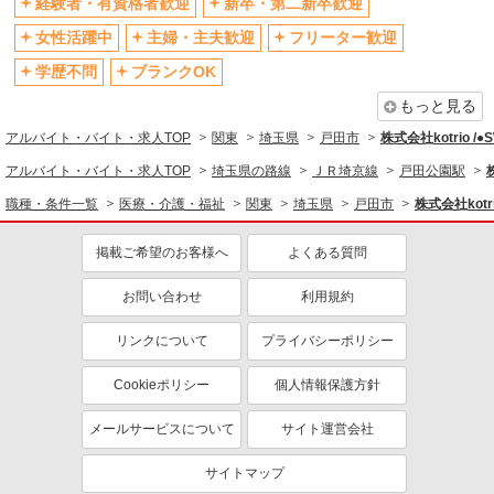
経験者・有資格者歓迎
新卒・第二新卒歓迎
退職金・財形貯蓄制度あり
各種手当（家族・役職・インセン
ティブなど）あり
女性活躍中
主婦・主夫歓迎
フリーター歓迎
制服貸与
研修制度あり
学歴不問
ブランクOK
資格取得支援制度あり
もっと見る
同じ職種から求人を探す
アルバイト・バイト・求人TOP
関東
埼玉県
戸田市
株式会社kotrio /
医療・介護・福祉
アルバイト・バイト・求人TOP
埼玉県の路線
ＪＲ埼京線
戸田公園駅
介護職・ヘルパー
職種・条件一覧
医療・介護・福祉
関東
埼玉県
戸田市
株式会社kotr
同じ特徴から求人を探す
掲載ご希望のお客様へ
よくある質問
未経験歓迎
ミドル（40代～）活躍中
お問い合わせ
利用規約
ボーナス・賞与あり
車通勤OK
交通費支給
リンクについて
社会保険あり
プライバシーポリシー
産休・育休取得実績あり
Cookieポリシー
個人情報保護方針
メールサービスについて
サイト運営会社
サイトマップ