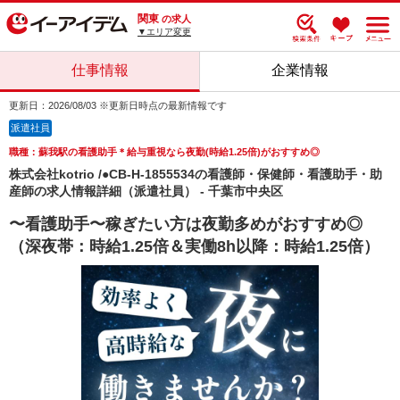
関東
の求人
▼エリア変更
仕事情報
企業情報
更新日：2026/08/03 ※更新日時点の最新情報です
派遣社員
職種：蘇我駅の看護助手＊給与重視なら夜勤(時給1.25倍)がおすすめ◎
株式会社kotrio /●CB-H-1855534の看護師・保健師・看護助手・助
産師の求人情報詳細（派遣社員） - 千葉市中央区
〜看護助手〜稼ぎたい方は夜勤多めがおすすめ◎
（深夜帯：時給1.25倍＆実働8h以降：時給1.25倍）