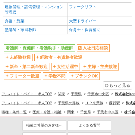
フルタイム歓迎
禁煙・分煙
建物管理・設備管理・マンション
フォークリフト
駅直結・駅チカ
車通勤OK
管理員
バイク通勤OK
自転車通勤OK
弁当・惣菜
大型ドライバー
残業少なめ（月20h未満）
交通費支給
塾講師・家庭教師
保育士・保育補助
社会保険あり
産休・育休取得実績あり
退職金・財形貯蓄制度あり
各種手当（家族・役職・インセン
看護師・保健師・看護助手・助産師
入社日応相談
ティブなど）あり
未経験歓迎
経験者・有資格者歓迎
制服貸与
研修制度あり
新卒・第二新卒歓迎
女性活躍中
主婦・主夫歓迎
資格取得支援制度あり
フリーター歓迎
学歴不問
ブランクOK
同じ職種から求人を探す
もっと見る
医療・介護・福祉
アルバイト・バイト・求人TOP
関東
千葉県
千葉市中央区
株式会社kotr
看護師・保健師・看護助手・助産師
アルバイト・バイト・求人TOP
千葉県の路線
ＪＲ京葉線
蘇我駅
株式会
同じ特徴から求人を探す
職種・条件一覧
医療・介護・福祉
関東
千葉県
千葉市中央区
株式会社
未経験歓迎
ミドル（40代～）活躍中
掲載ご希望のお客様へ
よくある質問
ボーナス・賞与あり
車通勤OK