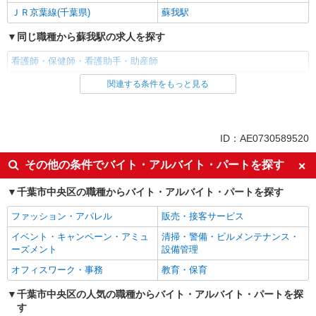
ＪＲ京葉線(千葉県)
蘇我駅
同じ職種から蘇我駅の求人を探す
看護師・保健師・看護助手・助産師
関連する条件をもっと見る
同じ雇用形態から蘇我駅の求人を探す
派遣社員
同じ特徴から蘇我駅の求人を探す
ID：AE0730589520
入社日応相談
未経験歓迎
その他の条件でバイト・アルバイト・パートを探す
経験者・有資格者歓迎
新卒・第二新卒歓迎
千葉市中央区の職種からバイト・アルバイト・パートを探す
女性活躍中
主婦・主夫歓迎
ファッション・アパレル
販売・接客サービス
フリーター歓迎
学歴不問
イベント・キャンペーン・アミュ
清掃・警備・ビルメンテナンス・
ブランクOK
ミドル（40代～）活躍中
ーズメント
設備管理
エルダー（50代～）活躍中
シニア（60代～）活躍中
オフィスワーク・事務
教育・保育
高収入・高額
ボーナス・賞与あり
千葉市中央区の人気の職種からバイト・アルバイト・パートを探
昇給あり
完全週休2日制
す