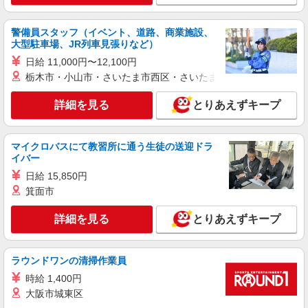
株式会社トラストグロース 新宿本社 第1営業部
特別養護老人ホームでの看護師
警備員スタッフ（イベント、道路、商業施設、
時給：2000〜2100円 ※資格・経験などによる
大型駐車場、JR列車見張りなど）
千葉県千葉市中央区
日給 11,000円〜12,100円
栃木市・小山市・さいたま市西区・さいたま市岩槻区・久喜市・
詳細を見る
キープ
詳細を見る
とりあえずキープ
派遣社員
株式会社kotrio /●CB-H-1983163
蘇我駅｜看護師さんのサポートスタッフ募集♪
マイクロバスにて教習所に通う生徒の送迎ドラ
イバー
医療行為なし
時給1500円〜2250円 ＜日払い有/週払い有/交
日給 15,850円
通費全支給(ガソリン代含む)＞
箕面市
千葉市中央区｜最寄り駅≪蘇我≫
詳細を見る
とりあえずキープ
詳細を見る
キープ
ラウンドワンの清掃作業員
派遣社員
時給 1,400円
株式会社kotrio /●CB-H-2031422
大阪市城東区
＜浜野駅＞元気も、プライベートも諦めない＊