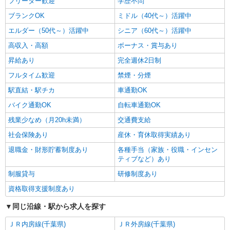
フリーター歓迎
学歴不問
ブランクOK
ミドル（40代～）活躍中
エルダー（50代～）活躍中
シニア（60代～）活躍中
高収入・高額
ボーナス・賞与あり
昇給あり
完全週休2日制
フルタイム歓迎
禁煙・分煙
駅直結・駅チカ
車通勤OK
バイク通勤OK
自転車通勤OK
残業少なめ（月20h未満）
交通費支給
社会保険あり
産休・育休取得実績あり
退職金・財形貯蓄制度あり
各種手当（家族・役職・インセン
ティブなど）あり
制服貸与
研修制度あり
資格取得支援制度あり
同じ沿線・駅から求人を探す
ＪＲ内房線(千葉県)
ＪＲ外房線(千葉県)