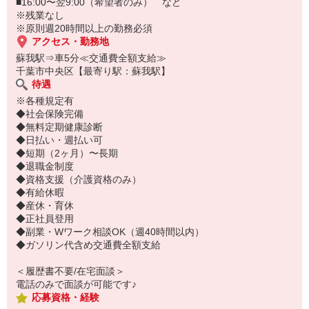
・全部夜勤で働きたい
■16:00〜翌9:00（希望者のみ） など
・夜勤は週1回までにしたい
※残業なし
・夜勤なしがいい
※原則週20時間以上の勤務必須
などなど、希望の働き方を教えてください◎
アクセス・勤務地
蘇我駅⇒車5分≪交通費全額支給≫
千葉市中央区【最寄り駅：蘇我駅】
待遇
※各種規定有
◆社会保険完備
◆無料定期健康診断
◆日払い・週払い可
◆短期（2ヶ月）〜長期
◆退職金制度
◆資格支援（介護資格のみ）
◆有給休暇
◆産休・育休
◆正社員登用
◆副業・Wワーク相談OK（週40時間以内）
◆ガソリン代含め交通費全額支給
＜履歴書不要/在宅面談＞
電話のみで面談が可能です♪
応募資格・経験