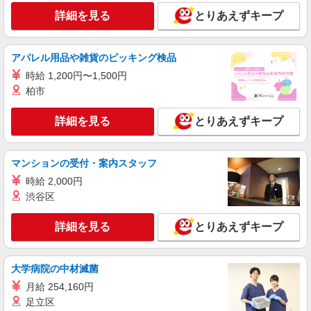
週3〜OK/看護助手
詳細を見る
とりあえずキープ
時給1600円〜2250円 ＜日払い有/週払い有/交
通費全支給(ガソリン代含む)＞
千葉市中央区|最寄り駅：浜野
アパレル用品や雑貨のピッキング検品
時給 1,200円〜1,500円
詳細を見る
キープ
柏市
派遣社員
詳細を見る
とりあえずキープ
株式会社kotrio /●CB-H-2095372
≪浜野駅≫時給2400円〜♪サ高住の看護職員▼
医療行為少なめ
マンションの受付・案内スタッフ
時給2400円〜3000円 ＜日払い有/週払い有/交
時給 2,000円
通費全支給(ガソリン代含む)＞
渋谷区
千葉市中央区|最寄り駅：浜野
詳細を見る
とりあえずキープ
詳細を見る
キープ
派遣社員
大学病院の中材滅菌
株式会社kotrio /●CB-H-1900066
月給 254,160円
千葉寺駅＊医療現場を支える看護助手＊嬉しい
足立区
高時給◎研修あり