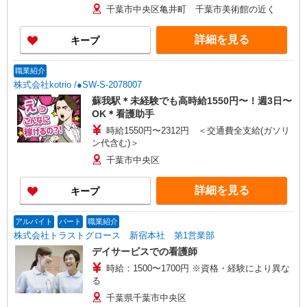
千葉市中央区亀井町 千葉市美術館の近く
詳細を見る
キープ
職業紹介
株式会社kotrio /●SW-S-2078007
蘇我駅＊未経験でも高時給1550円〜！週3日〜
OK＊看護助手
時給1550円〜2312円 ＜交通費全支給(ガソリ
ン代含む)＞
千葉市中央区
詳細を見る
キープ
アルバイト
パート
職業紹介
株式会社トラストグロース 新宿本社 第1営業部
デイサービスでの看護師
時給：1500〜1700円 ※資格・経験により異な
る
千葉県千葉市中央区