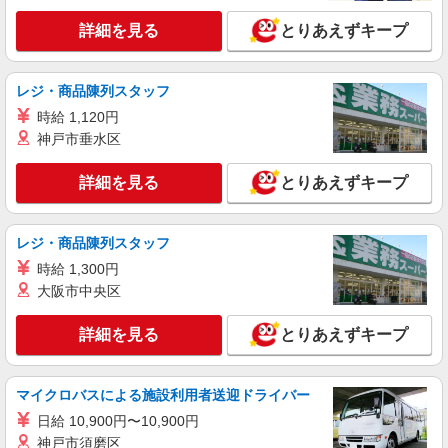
時給1500円〜2250円 ＜日払い有/週払い有/交
詳細を見る
とりあえずキープ
通費全支給(ガソリン代含む)＞
千葉市中央区＜最寄り駅：千葉寺＞
レジ・商品陳列スタッフ
詳細を見る
キープ
時給 1,120円
神戸市垂水区
派遣社員
株式会社kotrio /●CB-H-1879798
詳細を見る
とりあえずキープ
＜千葉駅＞病院の看護助手＊医療行為はありま
せん！補助のみ！
時給1500円〜2125円 ＜日払い有/週払い有/交
レジ・商品陳列スタッフ
通費全支給(ガソリン代含む)＞
時給 1,300円
千葉市中央区新宿付近＜千葉駅すぐ＞
大阪市中央区
詳細を見る
キープ
詳細を見る
とりあえずキープ
マイクロバスによる施設利用者送迎ドライバー
日給 10,900円〜10,900円
神戸市須磨区