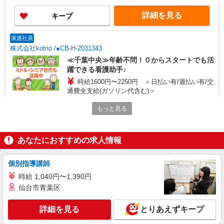
詳細を見る
キープ
派遣社員
株式会社kotrio /●CB-H-2031343
≪千葉中央≫年齢不問！０からスタートでも活
躍できる看護助手♪
時給1600円〜2250円 ＜日払い有/週払い有/交
通費全支給(ガソリン代含む)＞
千葉市中央区//最寄り駅：千葉中央
もっと見る
詳細を見る
キープ
あなたにおすすめの求人情報
派遣社員
株式会社トラストグロース 新宿本社 第1営業部
個別指導講師
有料老人ホームでの看護師
時給 1,040円〜1,390円
時給：2100円
仙台市青葉区
千葉県千葉市中央区
詳細を見る
とりあえずキープ
詳細を見る
キープ