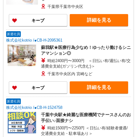
千葉県千葉市中央区
詳細を見る
キープ
派遣社員
株式会社kotrio /●CB-H-2095361
蘇我駅★医療行為少なめ！ゆったり働けるシニ
アマンション◎
時給2400円〜3000円 ＜日払い有/週払い有/交
通費全支給(ガソリン代含む)＞
千葉市中央区内 宮崎など
詳細を見る
キープ
派遣社員
株式会社kotrio /●CB-H-1524758
千葉中央駅★綺麗な医療機関でナースさんのお
手伝い♪面接ナシ
時給1500円〜2250円 ＜日払い有/経験者優遇/
交通費全支給・駐車場あり＞