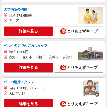
職業紹介
大学病院の清掃
株式会社kotrio /●SW-S-2080059
月給 273,650円
蘇我駅＊病院の看護助手│残業ほぼなし！経験
品川区
不問・資格不問◎
【正社員】月給240,000〜400,000円 ・基本
詳細を見る
とりあえずキープ
給：200,000円〜220,000円 ・資格手当：10,000〜
30,000円 ・役職手当：10,000〜70,000円 ・処遇改
千葉市中央区
善手当：20,000〜60,000円（勤続年数、保有資格
により変動） ・固定残業手当：20,000円（10時
ベルク各店での店内スタッフ
詳細を見る
キープ
間） ※固定残業時間を超過する場合には超過勤務
時給 1,065円
手当として別途支給 ・夜勤手当：10,000円/1回
古河市・佐野市・前橋市・高崎市・伊勢崎市・太田市・館林市・
（上記給与とは別に支給） 下記資格をお持ちの方
紹介予定派遣
歓迎 ・認知症介護基礎研修 ・初任者研修 ・実務
株式会社トラストグロース 新宿本社 第1営業部
者研修 ・介護福祉士 など
詳細を見る
とりあえずキープ
特別養護老人ホームでの看護師
時給：1800円〜※資格や経験などによる
千葉県千葉市中央区
ビルの清掃スタッフ
時給 1,200円〜1,200円
詳細を見る
キープ
大阪市北区
派遣社員
詳細を見る
とりあえずキープ