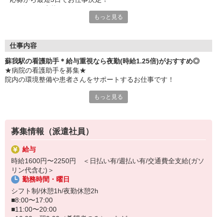
お気軽にご応募ください
もっと見る
仕事内容
蘇我駅の看護助手＊給与重視なら夜勤(時給1.25倍)がおすすめ◎
★病院の看護助手を募集★
院内の環境整備や患者さんをサポートするお仕事です！
もっと見る
おもな仕事内容
・院内の清掃
・ベッドのシーツ交換
・医療器具の片づけや消毒
募集情報（派遣社員）
・食事や入浴などの生活介助 など
給与
【日収例：未経験/夜勤の場合】
時給1600円〜2250円 ＜日払い有/週払い有/交通費全支給(ガソ
時給1,500円×実働15h＝日収27,000円（深夜手当/残業手当含む）
リン代含む)＞
勤務時間・曜日
22時〜翌5時…時給1.25倍
実働8h以降…時給1.25倍
シフト制/休憩1h/夜勤休憩2h
給与重視の方、圧倒的に夜勤がおすすめです。
■8:00〜17:00
■11:00〜20:00