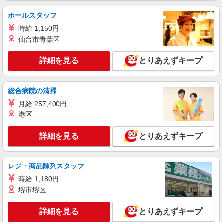
ホールスタッフ
派遣社員
株式会社kotrio /●CB-H-1855207
時給 1,150円
蘇我駅＊看護助手(資格経験不問)募集♪食事配
仙台市青葉区
膳などの補助業務
時給1600円〜2250円 ＜日払い有/週払い有/交
詳細を見る
とりあえずキープ
通費全支給(ガソリン代含む)＞
千葉市中央区【最寄り駅：蘇我駅】
総合病院の清掃
詳細を見る
月給 257,400円
キープ
港区
派遣社員
株式会社kotrio /●CB-H-1983162
詳細を見る
とりあえずキープ
千葉寺駅｜看護師さんのサポートスタッフ募集
♪医療行為なし
レジ・商品陳列スタッフ
時給1500円〜2250円 ＜日払い有/週払い有/交
通費全支給(ガソリン代含む)＞
時給 1,180円
堺市堺区
千葉市中央区｜最寄り駅≪千葉寺≫
詳細を見る
とりあえずキープ
詳細を見る
キープ