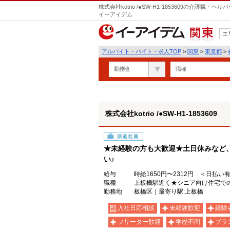
株式会社kotrio /●SW-H1-1853609の介護
イーアイデム
エ
関東
アルバイト・バイト・求人TOP
>
関東
>
東京都
>
勤務地
職種
株式会社kotrio /●SW-H1-1853609
派遣社員
★未経験の方も大歓迎★土日休みなど
い♪
給与
時給1650円〜2312円 ＜日払い
職種
上板橋駅近く★シニア向け住宅で
勤務地
板橋区｜最寄り駅:上板橋
入社日応相談
未経験歓迎
経験
フリーター歓迎
学歴不問
ブラ