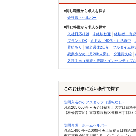
同じ職種から求人を探す
介護職・ヘルパー
同じ特徴から求人を探す
入社日応相談
未経験歓迎
経験者・有資
ブランクOK
ミドル（40代～）活躍中
昇給あり
完全週休2日制
フルタイム歓
残業少なめ（月20h未満）
交通費支給
各種手当（家族・役職・インセンティブ
このお仕事に近い条件で探す
訪問入浴のケアスタッフ（運転なし）
訪問介護 ホームヘルパー
東京都板橋区氷川町4-8 メゾンタカノハ