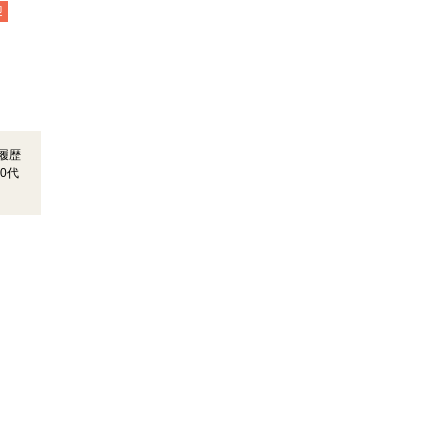
迎
履歴
0代