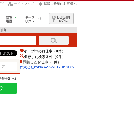
質問
サイトマップ
掲載ご希望のお客様へ
閲覧
キープ
1
0
履歴
リスト
ログイン
情報詳細
キープ中のお仕事（0件）
保存した検索条件（
0
件）
閲覧したお仕事（1件）
ープ
株式会社kotrio /●SW-H1-1853609
の最新情報です
む