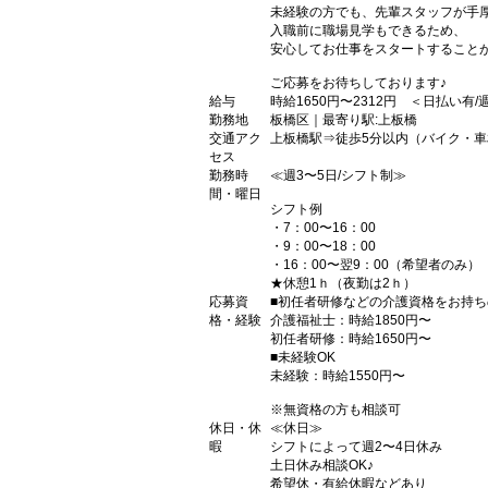
未経験の方でも、先輩スタッフが手
入職前に職場見学もできるため、
安心してお仕事をスタートすること
ご応募をお待ちしております♪
給与
時給1650円〜2312円 ＜日払い有
勤務地
板橋区｜最寄り駅:上板橋
交通アク
上板橋駅⇒徒歩5分以内（バイク・車
セス
勤務時
≪週3〜5日/シフト制≫
間・曜日
シフト例
・7：00〜16：00
・9：00〜18：00
・16：00〜翌9：00（希望者のみ）
★休憩1ｈ（夜勤は2ｈ）
応募資
■初任者研修などの介護資格をお持ち
格・経験
介護福祉士：時給1850円〜
初任者研修：時給1650円〜
■未経験OK
未経験：時給1550円〜
※無資格の方も相談可
休日・休
≪休日≫
暇
シフトによって週2〜4日休み
土日休み相談OK♪
希望休・有給休暇などあり