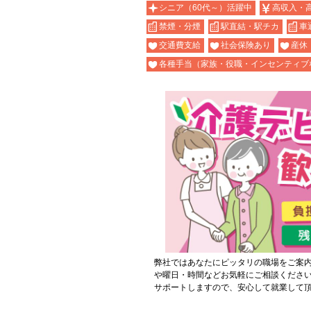
シニア（60代～）活躍中
高収入・
禁煙・分煙
駅直結・駅チカ
車
交通費支給
社会保険あり
産休
各種手当（家族・役職・インセンティブ
弊社ではあなたにピッタリの職場をご案
や曜日・時間などお気軽にご相談くださ
サポートしますので、安心して就業して