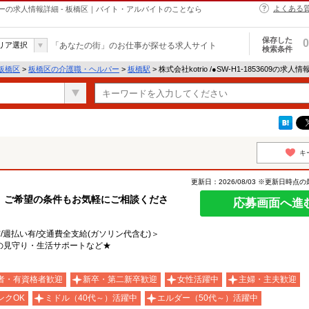
よくある
職・ヘルパーの求人情報詳細 - 板橋区｜バイト・アルバイトのことなら
保存した
0
リア選択
「あなたの街」のお仕事が探せる求人サイト
検索条件
板橋区
>
板橋区の介護職・ヘルパー
>
板橋駅
> 株式会社kotrio /●SW-H1-1853609の求人
キ
更新日：2026/08/03 ※更新日時点
、ご希望の条件もお気軽にご相談くださ
応募画面へ進
有/週払い有/交通費全支給(ガソリン代含む)＞
の見守り・生活サポートなど★
者・有資格者歓迎
新卒・第二新卒歓迎
女性活躍中
主婦・主夫歓迎
ンクOK
ミドル（40代～）活躍中
エルダー（50代～）活躍中