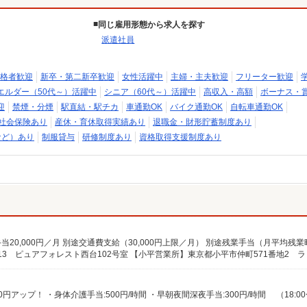
同じ雇用形態から求人を探す
派遣社員
格者歓迎
新卒・第二新卒歓迎
女性活躍中
主婦・主夫歓迎
フリーター歓迎
エルダー（50代～）活躍中
シニア（60代～）活躍中
高収入・高額
ボーナス・
迎
禁煙・分煙
駅直結・駅チカ
車通勤OK
バイク通勤OK
自転車通勤OK
社会保険あり
産休・育休取得実績あり
退職金・財形貯蓄制度あり
など）あり
制服貸与
研修制度あり
資格取得支援制度あり