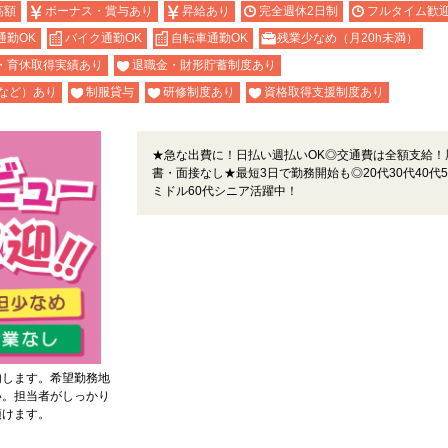
高額
ボーナス・賞与あり
昇給あり
完全週休2日制
フルタイム歓
通勤OK
バイク通勤OK
自転車通勤OK
残業少なめ（月20h未満）
・育休取得実績あり
退職金・財形貯蓄制度あり
など）あり
制服貸与
研修制度あり
資格取得支援制度あり
★急な出費に！日払い週払いOK◎交通費は全額支給！
書・面接なし★最短3日で勤務開始も◎20代30代40代5
ミドル60代シニア活躍中！
内します。希望勤務地
い。担当者がしっかり
頂けます。