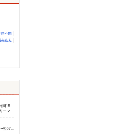
学歴不問
賞与あり
月給265,000円〜 ★介護福祉士の方は資格手当20,000円／月 別途交通費支給（30,000円上限／月） 別途残業手当（月平均残業時間15時間）残業代全額支給
【板橋営業所】東京都板橋区蓮根三丁目28-13 ピュアフォレスト西台102号室 【小平営業所】東京都小平市仲町571番地2 ラリーマンション1F東 【在宅介護センター調布】東京都調布市国領町五丁目4-17 パレス調布1990A館 【在宅介護センター府中】東京都府中市武蔵台二丁目20-16 メゾンド樹庵1階 【立川営業所】東京都立川市富士見町一丁目21-18 野村ビル101号室 【在宅介護センター成瀬】東京都町田市南成瀬五丁目1-6 コーポ台益ナルセ B1F
時給1,490円〜2,000円 ★土日祝日は時給100円アップ！ ・身体介護手当:500円/時間 ・早朝夜間深夜手当:300円/時間 （18:00〜翌07:59の時間帯） ・ICT手当:2,000円/月 ・深夜割増は別途支給 ・ケア→ケアの移動時間も賃金（時給）を支給 ・居住支援特別手当:120円/時間含む ※給与幅は資格・経験等による