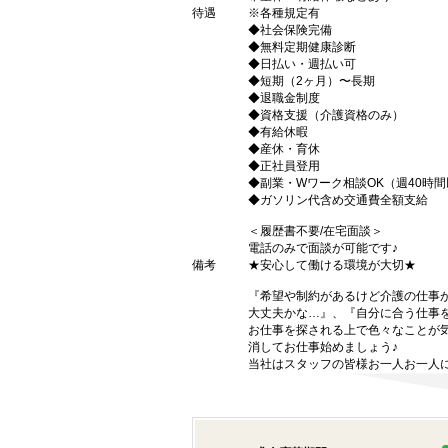
待遇
※各種規定有
◆社会保険完備
◆無料定期健康診断
◆日払い・週払い可
◆短期（2ヶ月）〜長期
◆退職金制度
◆資格支援（介護資格のみ）
◆有給休暇
◆産休・育休
◆正社員登用
◆副業・Wワーク相談OK（週40時
◆ガソリン代含め交通費全額支給
＜履歴書不要/在宅面談＞
電話のみで面談が可能です♪
備考
★安心して働ける環境が大切★
『希望や制約があるけど介護の仕事
大丈夫かな…』、『自分に合う仕事
お仕事を探される上で色々なことが気
消してお仕事始めましょう♪
当社はスタッフの皆様お一人お一人に