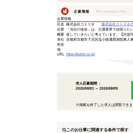
企業情報
社名
株式会社コトリオ
株式会社コトリオ
企業
「当社の使命」は、介護業界で頑張りた
概要
促していきたいと考えています。【許認可番号】
本社
京都府京都市下京区塩小路通西洞院東入東塩
所在
地
URL
https://kotrio.co.jp/
求人応募期間 ：
2026/08/01 ～ 2026/08/09
※掲載を終了した求人は閲覧できま
このお仕事に関連する条件で探す