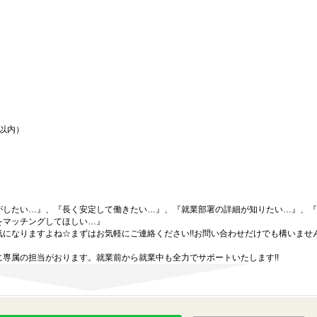
間以内）
がしたい…』、『長く安定して働きたい…』、『就業部署の詳細が知りたい…』、『
をマッチングしてほしい…』
になりますよね☆まずはお気軽にご連絡ください!!お問い合わせだけでも構いません
専属の担当がおります。就業前から就業中も全力でサポートいたします!!