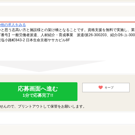
の他の求人をみる
いと思う志高い方と施設様との架け橋となることです。資格支援を無料で実施し、業
一般労働者派遣、人材紹介・育成事業 派遣/派26-300203、紹介/26-ユ-300
小路町843-2 日本生命京都ヤサカビル8F
応募画面へ進む
キープ
1分で応募完了!!
せんので、プリントアウトして保管をお願いします。