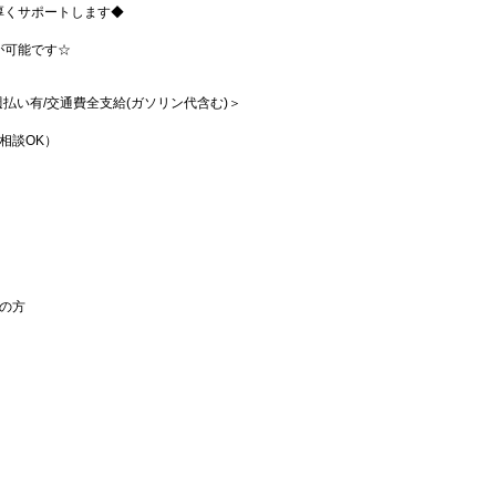
厚くサポートします◆
が可能です☆
/週払い有/交通費全支給(ガソリン代含む)＞
相談OK）
の方