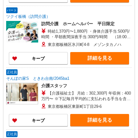
パート
ツクイ板橋（訪問介護）
訪問介護 ホームヘルパー 平日限定
時給1,370円〜1,880円 ・身体介護手当:500円/
時間 ・早朝夜間深夜手当:300円/時間 （18:00〜
翌07:59の時間帯） ・ICT手当:2,000円/月 ・ケア
東京都板橋区氷川町4-8 メゾンタカノハ
→ケアの移動時間も賃金（時給）を支給 ※給与幅
は資格・経験等による
詳細を見る
キープ
正社員
そんぽの家S ときわ台南/2045ba1
介護スタッフ
【介護福祉士】 月給：302,300円 年収例：400
万円〜 ※下記毎月平均的に支払われる手当を含み
ます。 ・職務手当 ・特別職務手当 ・特別地域手
東京都板橋区東新町1丁目29-6
当 ・（東京都）居住支援特別手当 ・働きがい向上
手当 ・特別夜勤手当 ・日祝手当（月平均2回分）
詳細を見る
キープ
・夜勤手当（月平均5回分） ※居住支援特別手当
は勤続5年目までの方はさらに1万円支給（再入社
は除く） ◎賞与：基本給2.08ヶ月分/年支給 ◎残
正社員
業時は別途時間外手当支給（超過1分〜）