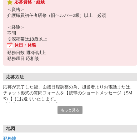
応募資格・経験
＜資格＞
介護職員初任者研修（旧ヘルパー2級）以上 必須
＜経験＞
不問
※深夜帯は18歳以上
休日・休暇
勤務日数:週3日以上
勤務曜日:応相談
応募方法
応募が完了した後、面接日程調整の為、担当者よりお電話または、
チャット形式の質問フォームを【携帯のショートメッセージ（SM
S）】にお送りいたします。
【応募から採用までの流れ】
もっと見る
1.応募…Webもしくはお電話より応募ください。
2.面接…ご質問や働き方の相談も受け付けます。
※面接時に適性検査＋実技試験を実施
※実技試験はドライバーの職種のみとなります。
地図
3.採用…入社日はご相談に応じます。
勤務地