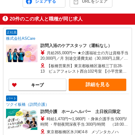
シェアする
URLをシェア
20
件のこの求人と職種が同じ求人
正社員
株式会社ASCare
訪問入浴のケアスタッフ（運転なし）
月給265,000円〜 ★介護福祉士の方は資格手当
20,000円／月 別途交通費支給（30,000円上限／
月） 別途残業手当（月平均残業時間15時間）残業
【板橋営業所】東京都板橋区蓮根三丁目28-
代全額支給
13 ピュアフォレスト西台102号室 【小平営業
所】東京都小平市仲町571番地2 ラリーマンショ
ン1F東 【在宅介護センター調布】東京都調布市国
詳細を見る
キープ
領町五丁目4-17 パレス調布1990A館 【在宅介護
センター府中】東京都府中市武蔵台二丁目20-16
メゾンド樹庵1階 【立川営業所】東京都立川市富
パート
士見町一丁目21-18 野村ビル101号室 【在宅介護
ツクイ板橋（訪問介護）
センター成瀬】東京都町田市南成瀬五丁目1-6 コ
訪問介護 ホームヘルパー 土日祝日限定
ーポ台益ナルセ B1F
時給1,470円〜1,980円 ・身体介護手当:500円/
時間 ・早朝夜間深夜手当:300円/時間 （18:00〜
翌07:59の時間帯） ・ICT手当:2,000円/月 ・ケア
東京都板橋区氷川町4-8 メゾンタカノハ