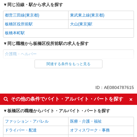
詳細を見る
キープ
・夜勤手当（月平均5回分） ※居住支援特別手当
同じ沿線・駅から求人を探す
は勤続5年目までの方はさらに1万円支給（再入社
は除く） ◎賞与：基本給2.08ヶ月分/年支給 ◎残
都営三田線(東京都)
東武東上線(東京都)
正社員
業時は別途時間外手当支給（超過1分〜）
SOMPOケア ラヴィーレ高島平/5004aa1
板橋区役所前駅
大山(東京)駅
介護スタッフ
板橋本町駅
【実務者研修】 月給：269,500円 年収例：364
万円〜 【初任者研修・無資格】 月給：259,800円
同じ職種から板橋区役所前駅の求人を探す
年収例：351万円〜 ※職務手当、（東京都）居住
東京都板橋区坂下3-5-2
支援特別手当、日祝手当（月平均2回分）、夜勤手
介護職・ヘルパー
当（月平均5回分）等、毎月平均的に支払われる手
詳細を見る
キープ
当を含みます。 ※居住支援特別手当は勤続5年目
関連する条件をもっと見る
同じ雇用形態から板橋区役所前駅の求人を探す
までの方はさらに1万円支給（再入社は除く） ◎
賞与：基本給2.08ヶ月分/年支給 ◎残業時は別途時
パート
正社員
間外手当支給（超過1分〜）
そんぽの家 板橋三園/1009aa1
同じ特徴から板橋区役所前駅の求人を探す
ID：AE0804787615
介護スタッフ
入社日応相談
即日勤務OK
【介護福祉士】 月給：305,300円 年収例：410
その他の条件でバイト・アルバイト・パートを探す
万円〜 ※下記毎月平均的に支払われる手当を含み
友達と応募OK
職場見学OKまたは説明会あり
ます。 ・職務手当 ・特別職務手当 ・特別地域手
板橋区の職種からバイト・アルバイト・パートを探す
東京都板橋区三園2丁目12-14
未経験歓迎
経験者・有資格者歓迎
当 ・（東京都）居住支援特別手当 ・働きがい向上
手当 ・特別夜勤手当 ・日祝手当（月平均2回分）
ファッション・アパレル
医療・介護・福祉
女性活躍中
主婦・主夫歓迎
詳細を見る
キープ
・夜勤手当（月平均5回分） ※居住支援特別手当
ドライバー・配達
オフィスワーク・事務
は勤続5年目までの方はさらに1万円支給（再入社
フリーター歓迎
学歴不問
は除く） ◎賞与：基本給2.08ヶ月分/年支給 ◎残