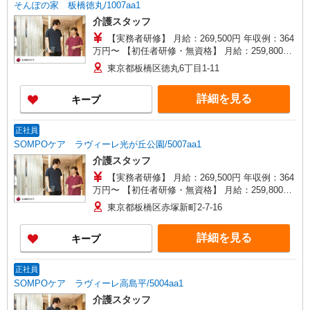
そんぽの家 板橋徳丸/1007aa1
介護スタッフ
【実務者研修】 月給：269,500円 年収例：364
万円〜 【初任者研修・無資格】 月給：259,800円
年収例：351万円〜 ※職務手当、（東京都）居住
東京都板橋区徳丸6丁目1-11
支援特別手当、日祝手当（月平均2回分）、夜勤手
当（月平均5回分）等、毎月平均的に支払われる手
詳細を見る
キープ
当を含みます。 ※居住支援特別手当は勤続5年目
までの方はさらに1万円支給（再入社は除く） ◎
賞与：基本給2.08ヶ月分/年支給 ◎残業時は別途時
正社員
間外手当支給（超過1分〜）
SOMPOケア ラヴィーレ光が丘公園/5007aa1
介護スタッフ
【実務者研修】 月給：269,500円 年収例：364
万円〜 【初任者研修・無資格】 月給：259,800円
年収例：351万円〜 ※職務手当、（東京都）居住
東京都板橋区赤塚新町2-7-16
支援特別手当、日祝手当（月平均2回分）、夜勤手
当（月平均5回分）等、毎月平均的に支払われる手
詳細を見る
キープ
当を含みます。 ※居住支援特別手当は勤続5年目
までの方はさらに1万円支給（再入社は除く） ◎
賞与：基本給2.08ヶ月分/年支給 ◎残業時は別途時
正社員
間外手当支給（超過1分〜）
SOMPOケア ラヴィーレ高島平/5004aa1
介護スタッフ