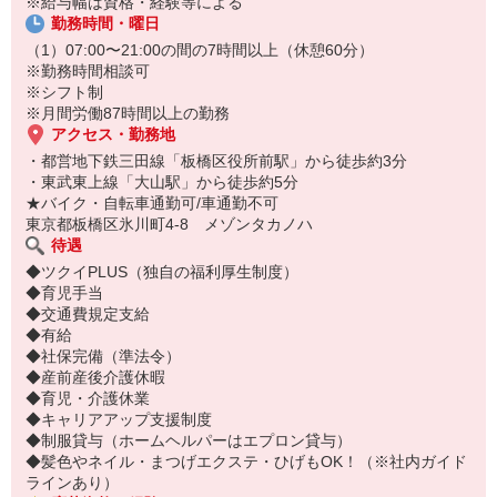
※給与幅は資格・経験等による
勤務時間・曜日
（1）07:00〜21:00の間の7時間以上（休憩60分）
※勤務時間相談可
※シフト制
※月間労働87時間以上の勤務
アクセス・勤務地
・都営地下鉄三田線「板橋区役所前駅」から徒歩約3分
・東武東上線「大山駅」から徒歩約5分
★バイク・自転車通勤可/車通勤不可
東京都板橋区氷川町4-8 メゾンタカノハ
待遇
◆ツクイPLUS（独自の福利厚生制度）
◆育児手当
◆交通費規定支給
◆有給
◆社保完備（準法令）
◆産前産後介護休暇
◆育児・介護休業
◆キャリアアップ支援制度
◆制服貸与（ホームヘルパーはエプロン貸与）
◆髪色やネイル・まつげエクステ・ひげもOK！（※社内ガイド
ラインあり）