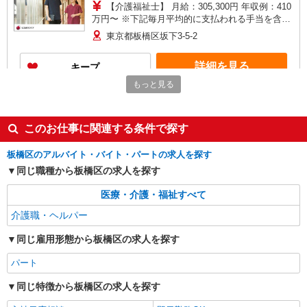
【介護福祉士】 月給：305,300円 年収例：410
万円〜 ※下記毎月平均的に支払われる手当を含み
ます。 ・職務手当 ・特別職務手当 ・特別地域手
東京都板橋区坂下3-5-2
当 ・（東京都）居住支援特別手当 ・働きがい向上
手当 ・特別夜勤手当 ・日祝手当（月平均2回分）
詳細を見る
キープ
・夜勤手当（月平均5回分） ※居住支援特別手当
は勤続5年目までの方はさらに1万円支給（再入社
もっと見る
は除く） ◎賞与：基本給2.08ヶ月分/年支給 ◎残
正社員
業時は別途時間外手当支給（超過1分〜）
そんぽの家 板橋三園/1009aa1
介護スタッフ
このお仕事に関連する条件で探す
【実務者研修】 月給：269,500円 年収例：364
板橋区のアルバイト・バイト・パートの求人を探す
万円〜 【初任者研修・無資格】 月給：259,800円
年収例：351万円〜 ※職務手当、（東京都）居住
同じ職種から板橋区の求人を探す
東京都板橋区三園2丁目12-14
支援特別手当、日祝手当（月平均2回分）、夜勤手
当（月平均5回分）等、毎月平均的に支払われる手
医療・介護・福祉すべて
詳細を見る
キープ
当を含みます。 ※居住支援特別手当は勤続5年目
介護職・ヘルパー
までの方はさらに1万円支給（再入社は除く） ◎
賞与：基本給2.08ヶ月分/年支給 ◎残業時は別途時
正社員
同じ雇用形態から板橋区の求人を探す
間外手当支給（超過1分〜）
SOMPOケア ラヴィーレ赤塚公園/5010aa1
パート
介護スタッフ
【介護福祉士】 月給：305,300円 年収例：410
同じ特徴から板橋区の求人を探す
万円〜 ※下記毎月平均的に支払われる手当を含み
ます。 ・職務手当 ・特別職務手当 ・特別地域手