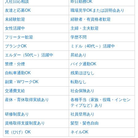
入社日応相談
即日勤務OK
東京都板橋区大門7-5
当 ・（東京都）居住支援特別手当 ・働きがい向上
友達と応募OK
職場見学OKまたは説明会あり
手当 ・特別夜勤手当 ・日祝手当（月平均2回分）
詳細を見る
キープ
・夜勤手当（月平均5回分） ※居住支援特別手当
未経験歓迎
経験者・有資格者歓迎
は勤続5年目までの方はさらに1万円支給（再入社
は除く） ◎賞与：基本給2.08ヶ月分/年支給 ◎残
女性活躍中
主婦・主夫歓迎
正社員
業時は別途時間外手当支給（超過1分〜）
そんぽの家 板橋徳丸/1007aa1
フリーター歓迎
学歴不問
介護スタッフ
ブランクOK
ミドル（40代～）活躍中
【介護福祉士】 月給：305,300円 年収例：410
エルダー（50代～）活躍中
昇給あり
万円〜 ※下記毎月平均的に支払われる手当を含み
ます。 ・職務手当 ・特別職務手当 ・特別地域手
禁煙・分煙
東京都板橋区徳丸6丁目1-11
バイク通勤OK
当 ・（東京都）居住支援特別手当 ・働きがい向上
自転車通勤OK
手当 ・特別夜勤手当 ・日祝手当（月平均2回分）
残業ほぼなし
詳細を見る
キープ
・夜勤手当（月平均5回分） ※居住支援特別手当
副業・WワークOK
転勤なし
は勤続5年目までの方はさらに1万円支給（再入社
は除く） ◎賞与：基本給2.08ヶ月分/年支給 ◎残
交通費支給
社会保険あり
正社員
業時は別途時間外手当支給（超過1分〜）
SOMPOケア ラヴィーレ光が丘公園/5007aa1
産休・育休取得実績あり
各種手当（家族・役職・インセン
介護スタッフ
ティブなど）あり
【介護福祉士】 月給：305,300円 年収例：410
研修制度あり
社員登用あり
万円〜 ※下記毎月平均的に支払われる手当を含み
資格取得支援制度あり
髪型・髪色自由
ます。 ・職務手当 ・特別職務手当 ・特別地域手
東京都板橋区赤塚新町2-7-16
当 ・（東京都）居住支援特別手当 ・働きがい向上
髭（ひげ）OK
ネイルOK
手当 ・特別夜勤手当 ・日祝手当（月平均2回分）