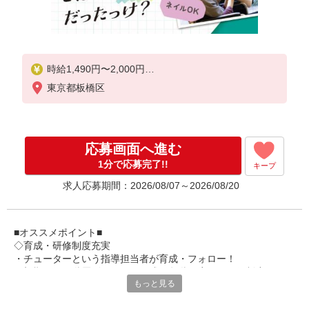
時給1,490円〜2,000円
東京都板橋区
★土日祝日は時給100円アップ！
・身体介護手当:500円/時間
・早朝夜間深夜手当:300円/時間
（18:00〜翌07:59の時間帯）
応募画面へ進む
・ICT手当:2,000円/月
・深夜割増は別途支給
1分で応募完了!!
キープ
・ケア→ケアの移動時間も賃金（時給）を支給
求人応募期間：2026/08/07～2026/08/20
・居住支援特別手当:120円/時間含む
※給与幅は資格・経験等による
■オススメポイント■
◇育成・研修制度充実
・チューターという指導担当者が育成・フォロー！
・初期研修や階層別研修など、成長段階に応じた研修制度あり
もっと見る
・キャリアアップ支援制度を活用して働きながら資格取得が可能