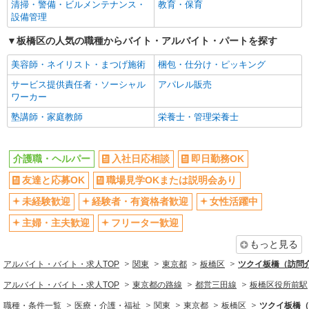
正社員
清掃・警備・ビルメンテナンス・
教育・保育
ブランクOK
ミドル（40代～）活躍中
業時は別途時間外手当支給（超過1分〜）
設備管理
SOMPOケア ラヴィーレ赤塚公園/5010aa1
エルダー（50代～）活躍中
昇給あり
介護スタッフ
板橋区の人気の職種からバイト・アルバイト・パートを探す
禁煙・分煙
バイク通勤OK
【実務者研修】 月給：269,500円 年収例：364
万円〜 【初任者研修・無資格】 月給：259,800円
美容師・ネイリスト・まつげ施術
梱包・仕分け・ピッキング
自転車通勤OK
残業ほぼなし
年収例：351万円〜 ※職務手当、（東京都）居住
東京都板橋区大門7-5
サービス提供責任者・ソーシャル
アパレル販売
支援特別手当、日祝手当（月平均2回分）、夜勤手
副業・WワークOK
転勤なし
ワーカー
当（月平均5回分）等、毎月平均的に支払われる手
交通費支給
社会保険あり
詳細を見る
キープ
当を含みます。 ※居住支援特別手当は勤続5年目
塾講師・家庭教師
栄養士・管理栄養士
までの方はさらに1万円支給（再入社は除く） ◎
産休・育休取得実績あり
各種手当（家族・役職・インセン
賞与：基本給2.08ヶ月分/年支給 ◎残業時は別途時
ティブなど）あり
正社員
間外手当支給（超過1分〜）
そんぽの家S ときわ台南/2045ba1
介護職・ヘルパー
入社日応相談
即日勤務OK
研修制度あり
社員登用あり
介護スタッフ
友達と応募OK
職場見学OKまたは説明会あり
資格取得支援制度あり
髪型・髪色自由
【実務者研修】 月給：255,000円 年収例：350
髭（ひげ）OK
ネイルOK
未経験歓迎
経験者・有資格者歓迎
万円〜 【初任者研修】 月給：245,300円 年収例：
女性活躍中
335万円〜 ※職務手当、（東京都）居住支援特別
東京都板橋区東新町1丁目29-6
主婦・主夫歓迎
フリーター歓迎
同じ職種から求人を探す
手当、働きがい向上手当、日祝手当（月平均2回
分）、夜勤手当（月平均5回分）等、毎月平均的に
もっと見る
医療・介護・福祉
詳細を見る
キープ
支払われる手当を含みます。 ※居住支援特別手当
は勤続5年目までの方はさらに1万円支給（再入社
アルバイト・バイト・求人TOP
関東
東京都
板橋区
ツクイ板橋（訪問
介護職・ヘルパー
は除く） ◎賞与：基本給2.08ヶ月分/年支給 ◎残
アルバイト
パート
アルバイト・バイト・求人TOP
東京都の路線
都営三田線
板橋区役所前駅
業時は別途時間外手当支給（超過1分〜）
同じ特徴から求人を探す
そんぽの家S 板橋若木/2041bc3
職種・条件一覧
医療・介護・福祉
関東
東京都
板橋区
ツクイ板橋（