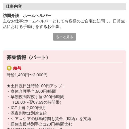
◇長く安心して働ける環境づくり
・ツクイ独自の福祉厚生制度でプライベートも充実
仕事内容
・子育てサポート企業として「くるみん認定」の取得
訪問介護 ホームヘルパー
・子育て支援の福利厚生制度あり！子育てと仕事の両立を応援◎
主なお仕事:ホームヘルパーとしてお客様のご自宅に訪問し、日常生
・スタッフ何でも相談窓口やライフキャリア相談など、各相談窓
活における手助けをするお仕事。
口あり
もっと見る
（1）生活援助と身体介護
◇頑張った分、スタッフに還元！
（身体介護は＋500円/時、土日祝＋100円/時）
・2024年冬季賞与からインセンティブ賞与を導入
※アプリを使用した記録（ICT手当＋2,000円/月）
・パートは特別手当の支給あり
※一人での業務に安心するまで同行研修あり
募集情報（パート）
※外出時の移動手段:社用車・社用自転車貸与
給与
★＼サービス・職種の魅力／
時給1,490円〜2,000円
自分のライフスタイルに合わせて、都合の良い時間に働くことがで
きます。自分のペースでキャリアを積むことも可能で資格をいか
★土日祝日は時給100円アップ！
し、年齢を気にせず、体が動く限り続けられることも、働きやすさ
・身体介護手当:500円/時間
のメリットです。不安がなくなるまで同行研修があり、必要時や困
・早朝夜間深夜手当:300円/時間
ったときは、相談やアドバイスを受けることが可能です。
（18:00〜翌07:59の時間帯）
・ICT手当:2,000円/月
・深夜割増は別途支給
・ケア→ケアの移動時間も賃金（時給）を支給
・居住支援特別手当:120円/時間含む