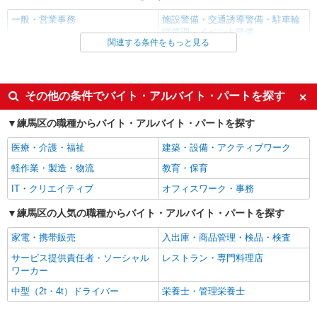
一般・営業事務
施設警備・交通誘導警備・駐車輪
派遣社員
場管理・イベント警備
日研トータルソーシング株式会社（お仕事No.5A524-AMS）
関連する条件をもっと見る
経理事務
同じ雇用形態から練馬駅の求人を探す
時給1550円 別途交通費支給 ＜月収＞ 253000
円以上可 163.3H
アルバイト
パート
その他の条件でバイト・アルバイト・パートを探す
東京都練馬区
同じ特徴から練馬駅の求人を探す
練馬区の職種からバイト・アルバイト・パートを探す
詳細を見る
未経験歓迎
キープ
ミドル（40代～）活躍中
医療・介護・福祉
建築・設備・アクティブワーク
エルダー（50代～）活躍中
シニア（60代～）活躍中
アルバイト
パート
軽作業・製造・物流
教育・保育
週2～3日勤務OK
朝
サンエス警備保障株式会社 赤羽支社
IT・クリエイティブ
オフィスワーク・事務
昼
夕方
高日給の交通誘導警備
無資格・未経験の方 日給13,500円〜 交通誘導
夜
深夜
練馬区の人気の職種からバイト・アルバイト・パートを探す
警備2級資格者 日給14,000円〜 交通誘導警備2級
駅直結・駅チカ
交通費支給
資格者（資格が必要な現場での勤務時） 日給
家電・携帯販売
入出庫・商品管理・検品・検査
東京都練馬区 ※周辺エリアにも勤務地多数♪
15,000円〜 さらに・・・ ★交通誘導警備2級、ま
社会保険あり
※勤務地充足の際は、他近隣の勤務地をご案内い
サービス提供責任者・ソーシャル
レストラン・専門料理店
たは指導教育責任者の資格をお持ちの方は、 サ
たします
ワーカー
ンエス警備保障特別給付金 100,000円支給 ※30
同じ職種から求人を探す
詳細を見る
キープ
勤務30,000円 さらに30勤務後70,000円（規定
中型（2t・4t）ドライバー
栄養士・管理栄養士
有） ★過去3年以内に1年以上の経験ある方は、7
オフィスワーク・事務
時間の新任研修後、 研修費として60,000円支給
アルバイト
パート