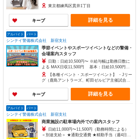
東京都練馬区貫井1丁目
詳細を見る
キープ
アルバイト
パート
シンテイ警備株式会社 新宿支社
季節イベントやスポーツイベントなどの警備・
会場案内スタッフ
日勤：日給10,500円〜 ※給与幅は勤務日数に
よる MAX日収11,500円 基本：日給10,500円の
場合 精勤手当：＋1,000円 ※週4日〜勤務の場
【各種イベント・スポーツイベント】 ・Jリー
合 【各種手当】 ・精勤手当：1,000円/日 ※週4
グ（鹿島アントラーズ、町田ゼルビア主催試合）
回以上勤務の場合 ・研修手当：3日間30,000円 ・
・平日／川崎競馬、大井競馬 ・春季／お花見警備
入社祝金：合計5万円 【給与は週払いor月払い、
・夏季／花火大会の雑踏警備・交通警備など ・通
詳細を見る
キープ
選べます】 ★週払い（毎週水曜） ※勤務日数によ
年／六本木ヒルズ・東京ビッグサイト催事警備 ★
って規定あり ★月払い（毎月25日） 給料前払い
今後も随時、様々なイベント案件が追加されます
サービスの利用も可能！ 働いた分だけ事前にお給
★ 【登録は新宿】 JR、小田急、京王、東京メト
アルバイト
パート
料を受け取ることもできます！（規定あり）
ロ丸ノ内線、 都営地下鉄副都心線など新宿駅西口
シンテイ警備株式会社 新宿支社
から徒歩5分の 好立地の新宿支社です！
商業施設の駐車場内外での案内スタッフ
日給11,000円〜11,500円（勤務時間による）
＜別途支給＞ ★通勤交通費 ★精勤手当（週4日勤