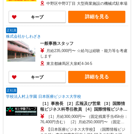
務以上）：1,000円/日 ★資格手当（交通誘導警備
中野区中野3丁目 大型商業施設の機械式駐車場
業務資格手当 300円〜1,000円/日） ★研修手
当：3日間30,000円 ★入社祝金：合計5万円 【給
詳細を見る
キープ
与は週払いor月払い、選べます】 ★週払い（毎週
水曜） ※勤務日数によって規定あり ★月払い（毎
月25日） 給料前払いシステムの利用も可能！
正社員
株式会社かしわざき
一般事務スタッフ
月給235,000円〜 ☆給与は経験・能力等を考慮
します
東京都練馬区大泉町4-34-5
詳細を見る
キープ
正社員
学校法人村上学園 日本医療ビジネス大学校
［1］事務長 ［2］広報及び営業 ［3］国際情
報ビジネス科専任教員 ［4］国際情報ビジネス
科科長 ［5］事務（国際情報ビジネス科）
［1］月給300,000円〜 （固定残業手当45h分：
76,400円含む） ［2］月給250,000円〜 （固定残
業手当45h分：63,700円含む） ［3］月給230,000
【日本医療ビジネス大学校】 （国際情報ビジ
円〜 （固定残業手当45h分：58,600円含む）