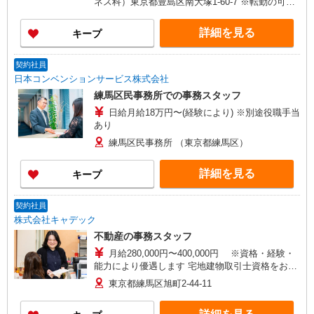
ネス科）東京都豊島区南大塚1-60-7 ※転勤の可能
［4］月給230,000円〜 （固定残業手当45h分：
性なし
58,600円含む） ［5］月給230,400円〜 （固定残
詳細を見る
キープ
業手当45h分：58,700円含む） ※45hを超えた分は
別途支給致します ※経験・能力による
契約社員
日本コンベンションサービス株式会社
練馬区民事務所での事務スタッフ
日給月給18万円〜(経験により) ※別途役職手当
あり
練馬区民事務所 （東京都練馬区）
詳細を見る
キープ
契約社員
株式会社キャデック
不動産の事務スタッフ
月給280,000円〜400,000円 ※資格・経験・
能力により優遇します 宅地建物取引士資格をお持
ちの方は＋3〜5万円／月 試用期間1ヶ月（月給 21
東京都練馬区旭町2-44-11
万円）