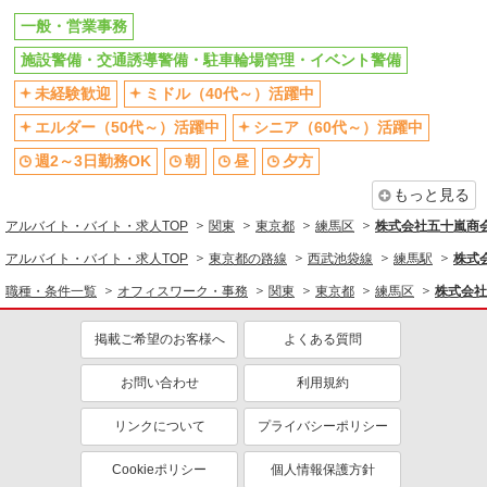
一般・営業事務
（規定有）
サンエス警備保障株式会社 池袋支社
一般・営業事務
清掃・警備・ビルメンテナンス・設備管理
高日給の交通誘導警備
施設警備・交通誘導警備・駐車輪場管理・イベント警備
無資格・未経験の方 日給13,500円〜 交通誘導
施設警備・交通誘導警備・駐車輪場管理・イベント警備
未経験歓迎
ミドル（40代～）活躍中
警備2級資格者 日給14,000円〜 交通誘導警備2級
同じ特徴から求人を探す
資格者（資格が必要な現場での勤務時） 日給
東京都練馬区 ※周辺エリアにも勤務地多数♪
エルダー（50代～）活躍中
シニア（60代～）活躍中
15,000円〜 さらに・・・ ★交通誘導警備2級、ま
※勤務地充足の際は、他近隣の勤務地をご案内い
未経験歓迎
ミドル（40代～）活躍中
たは指導教育責任者の資格をお持ちの方は、 サ
たします
週2～3日勤務OK
朝
昼
夕方
ンエス警備保障特別給付金 100,000円支給 ※30
週2～3日勤務OK
深夜
詳細を見る
キープ
勤務30,000円 さらに30勤務後70,000円（規定
もっと見る
有） ★過去3年以内に1年以上の経験ある方は、7
交通費支給
社会保険あり
アルバイト・バイト・求人TOP
関東
東京都
練馬区
株式会社五十嵐商
時間の新任研修後、 研修費として60,000円支給
アルバイト
パート
（規定有）
アルバイト・バイト・求人TOP
サンエス警備保障株式会社 新宿支社
東京都の路線
西武池袋線
練馬駅
株式
高日給の交通誘導警備
職種・条件一覧
オフィスワーク・事務
関東
東京都
練馬区
株式会社
無資格・未経験の方 日給13,500円〜 交通誘導
警備2級資格者 日給14,000円〜 交通誘導警備2級
掲載ご希望のお客様へ
よくある質問
資格者（資格が必要な現場での勤務時） 日給
東京都練馬区 ※周辺エリアにも勤務地多数♪
15,000円〜 さらに・・・ ★交通誘導警備2級、ま
※勤務地充足の際は、他近隣の勤務地をご案内い
お問い合わせ
利用規約
たは指導教育責任者の資格をお持ちの方は、 サ
たします
ンエス警備保障特別給付金 100,000円支給 ※30
詳細を見る
キープ
リンクについて
プライバシーポリシー
勤務30,000円 さらに30勤務後70,000円（規定
有） ★過去3年以内に1年以上の経験ある方は、7
時間の新任研修後、 研修費として60,000円支給
Cookieポリシー
個人情報保護方針
アルバイト
パート