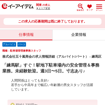
関東
の求人
▼エリア変更
この求人の応募期間は既に終了しております。
仕事情報
企業情報
アルバイト
パート
職種：駐車場管理兼事務スタッフ
株式会社五十嵐商会の求人情報詳細（アルバイト/パート） - 練馬区
「練馬駅」すぐ！駅地下駐車場内の安全管理＆事務
業務。未経験歓迎。週3日〜5日。寸志あり♪
人間関係はとっても良好♪
若手から中高年まで幅広い年齢層の男女スタッフが活躍
しています。
時給1,230円〜