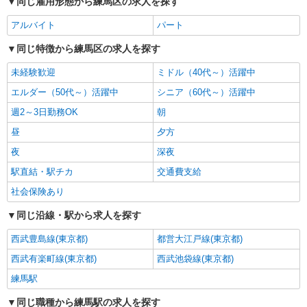
同じ雇用形態から練馬区の求人を探す
有） ★過去3年以内に1年以上の経験ある方は、7
時間の新任研修後、 研修費として60,000円支給
NEW
アルバイト
パート
アルバイト
パート
（規定有）
サンエス警備保障株式会社 新宿支社
同じ特徴から練馬区の求人を探す
高日給の交通誘導警備
無資格・未経験の方 日給13,500円〜 交通誘導
未経験歓迎
ミドル（40代～）活躍中
警備2級資格者 日給14,000円〜 交通誘導警備2級
エルダー（50代～）活躍中
シニア（60代～）活躍中
資格者（資格が必要な現場での勤務時） 日給
東京都練馬区 ※周辺エリアにも勤務地多数♪
15,000円〜 さらに・・・ ★交通誘導警備2級、ま
週2～3日勤務OK
朝
※勤務地充足の際は、他近隣の勤務地をご案内い
たは指導教育責任者の資格をお持ちの方は、 サ
たします
昼
夕方
ンエス警備保障特別給付金 100,000円支給 ※30
詳細を見る
キープ
勤務30,000円 さらに30勤務後70,000円（規定
夜
深夜
有） ★過去3年以内に1年以上の経験ある方は、7
時間の新任研修後、 研修費として60,000円支給
駅直結・駅チカ
交通費支給
アルバイト
パート
契約社員
（規定有）
株式会社五十嵐商会
社会保険あり
［A］公共施設受付スタッフ（契） ［B］警備
同じ沿線・駅から求人を探す
スタッフ（パ・ア）
［A］［月〜金］日給14,560円〜 ［土日祝
西武豊島線(東京都)
都営大江戸線(東京都)
（1）］日給23,610円〜 ［土日祝（2）］日給
西武有楽町線(東京都)
西武池袋線(東京都)
9,200円〜 ※研修期間3ヶ月あり（同日給） ［B］
公共施設（東京都練馬区豊玉北）
（1）日給10,580円（2）日給9,510円 ※いずれも
練馬駅
試用期間3ケ月あり（同条件）
詳細を見る
キープ
同じ職種から練馬駅の求人を探す