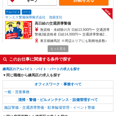
詳細を見る
キープ
NEW
アルバイト
パート
サンエス警備保障株式会社 池袋支社
高日給の交通誘導警備
無資格・未経験の方 日給13,500円〜 交通誘導
警備2級資格者 日給14,000円〜 交通誘導警備2級
資格者（資格が必要な現場での勤務時） 日給
東京都練馬区 ※周辺エリアにも勤務地多数♪
15,000円〜 さらに・・・ ★交通誘導警備2級、ま
※勤務地充足の際は、他近隣の勤務地をご案内い
たは指導教育責任者の資格をお持ちの方は、 サ
もっと見る
たします
ンエス警備保障特別給付金 100,000円支給 ※30
詳細を見る
キープ
勤務30,000円 さらに30勤務後70,000円（規定
このお仕事に関連する条件で探す
有） ★過去3年以内に1年以上の経験ある方は、7
時間の新任研修後、 研修費として60,000円支給
NEW
練馬区のアルバイト・バイト・パートの求人を探す
アルバイト
パート
（規定有）
サンエス警備保障株式会社 赤羽支社
同じ職種から練馬区の求人を探す
高日給の交通誘導警備
オフィスワーク・事務すべて
無資格・未経験の方 日給13,500円〜 交通誘導
警備2級資格者 日給14,000円〜 交通誘導警備2級
一般・営業事務
資格者（資格が必要な現場での勤務時） 日給
東京都練馬区 ※周辺エリアにも勤務地多数♪
清掃・警備・ビルメンテナンス・設備管理すべて
15,000円〜 さらに・・・ ★交通誘導警備2級、ま
※勤務地充足の際は、他近隣の勤務地をご案内い
たは指導教育責任者の資格をお持ちの方は、 サ
たします
施設警備・交通誘導警備・駐車輪場管理・イベント警備
ンエス警備保障特別給付金 100,000円支給 ※30
詳細を見る
キープ
勤務30,000円 さらに30勤務後70,000円（規定