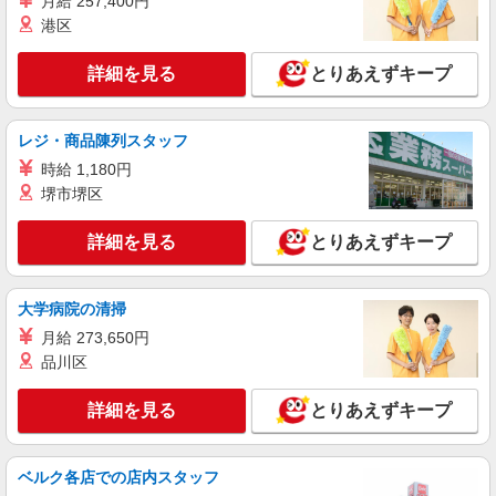
月給 257,400円
港区
詳細を見る
キープ
詳細を見る
とりあえずキープ
NEW
アルバイト
パート
ファミリー食堂 山田うどん食堂 原町店（店舗番号017）
うどん食堂のキッチンスタッフ
レジ・商品陳列スタッフ
5:15〜9:00／時給1200円 9:00〜21:30／時給
時給 1,180円
1150円 高校生／時給1150円 日・祝日は時給50円
堺市堺区
アップ！（9時〜22時）
ファミリー食堂 山田うどん食堂 原町店
（埼玉県草加市原町2-9-33）
詳細を見る
とりあえずキープ
詳細を見る
キープ
大学病院の清掃
NEW
アルバイト
パート
月給 273,650円
ＳＯＭＰＯケア ラヴィーレ 草加松原
品川区
調理・食器洗浄・発注
時給1210円〜1360円 ※経験等による ★早朝時
詳細を見る
とりあえずキープ
給（5:00〜8:00）時給＋100円 ★希望収入があり
ましたら、ご相談いただければ希望条件に合うか
埼玉県草加市中根3丁目31-24
の確認もいたします。 ★時間外手当別途支給 ★上
ベルク各店での店内スタッフ
記金額は働きがい向上手当を含みます。 ★働きが