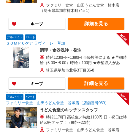
ファミリー食堂 山田うどん食堂 柿木店
（埼玉県草加市柿木町745-1）
詳細を見る
キープ
NEW
アルバイト
パート
ＳＯＭＰＯケア ラヴィーレ 草加
調理・食器洗浄・発注
時給1230円〜1380円 ※経験等による ★早朝時
給（5:00〜8:00）時給＋100円 ★希望収入があり
ましたら、ご相談いただければ希望条件に合うか
埼玉県草加市北谷3丁目36-8
の確認もいたします。 ★時間外手当別途支給 ★上
記金額は働きがい向上手当を含みます。 ★働きが
詳細を見る
キープ
い向上手当※26年6月改定（地域により異なる）
社会保険加入者は更に＋50円
NEW
アルバイト
パート
ファミリー食堂 山田うどん食堂 谷塚店（店舗番号039）
うどん食堂のキッチンスタッフ
時給1170円 高校生／時給1150円 日・祝日は時
給50円アップ！（9時〜22時）
ファミリー食堂 山田うどん食堂 谷塚店