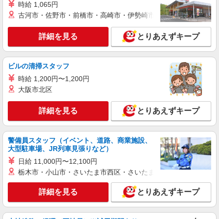
詳細を見る
キープ
い向上手当※26年6月改定（地域により異なる）
時給 1,065円
社会保険加入者は更に＋50円
古河市・佐野市・前橋市・高崎市・伊勢崎市・太田市・館林市・
正社員
株式会社HITOWA フードサービスカンパニー
詳細を見る
とりあえずキープ
福祉施設での調理師【正社員】
月給23万1,000円〜26万円 ※給与は経験や前職
ビルの清掃スタッフ
給与に応じて決定します。 賞与年2回
時給 1,200円〜1,200円
ALSOKケアホーム草加谷塚 （埼玉県草加市谷
塚町1943-1）
大阪市北区
詳細を見る
キープ
詳細を見る
とりあえずキープ
アルバイト
パート
警備員スタッフ（イベント、道路、商業施設、
株式会社HITOWA フードサービスカンパニー
大型駐車場、JR列車見張りなど）
福祉施設での調理補助【アルバイト・パート】
日給 11,000円〜12,100円
時給1,200円以上 ※経験によりスタート時給は
栃木市・小山市・さいたま市西区・さいたま市岩槻区・久喜市・
変動します。 ※AP評価制度：あり 年1回の評価
により時給を見直します。 ※アルバイト賞与（寸
ALSOKケアホーム草加谷塚 （埼玉県草加市谷
志）：あり 年2回。勤続年数により金額UP。
詳細を見る
とりあえずキープ
塚町1943-1）
詳細を見る
キープ