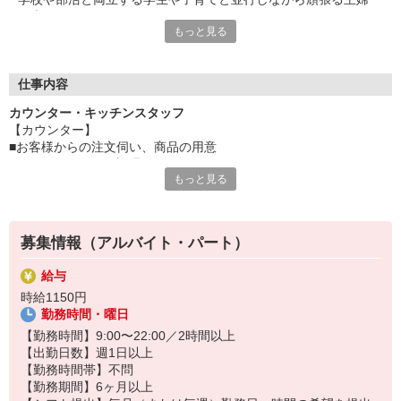
（夫）など、
もっと見る
みんなから「働きやすい！」という声が上がっています♪
毎週希望を遠慮なくご相談ください！
＜ 未経験でも心配ナシ ＞
仕事内容
タブレットで動画や画像を見せながら丁寧に指導します！
カウンター・キッチンスタッフ
先輩によるレクチャーもあるので、
【カウンター】
久しぶりのお仕事のパートさんや初アルバイトの学生さんも安心
■お客様からの注文伺い、商品の用意
です♪
■サンド・ポテトの調理
もっと見る
■定期的な店内チェック・清掃
オトクな従業員割引があるのも必見！まずは気軽にご応募を☆
カフェ感覚で楽しく働けます♪
【キッチン】 ※対面や接客はなし！
募集情報（アルバイト・パート）
■チキンの調理
こだわりの詰まったKFCのチキンをつくるお仕事です。
給与
ひとつひとつ丁寧に粉をまぶして揚げる作業をお任せします。
時給1150円
カンタンな作業なので初めての方もスグに覚えられますし、
勤務時間・曜日
作業については丁寧に教えるから心配はいりません
【勤務時間】9:00〜22:00／2時間以上
【出勤日数】週1日以上
【勤務時間帯】不問
【勤務期間】6ヶ月以上