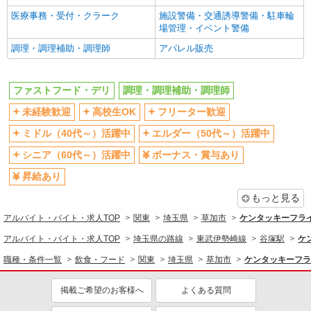
社会保険あり
まかない・食事補助
医療事務・受付・クラーク
施設警備・交通誘導警備・駐車輪
社員登用あり
場管理・イベント警備
同じ職種から求人を探す
調理・調理補助・調理師
アパレル販売
飲食・フード
ファストフード・デリ
調理・調理補助・調理師
ファストフード・デリ
調理・調理補助・調理師
未経験歓迎
高校生OK
フリーター歓迎
同じ特徴から求人を探す
ミドル（40代～）活躍中
エルダー（50代～）活躍中
未経験歓迎
高校生OK
シニア（60代～）活躍中
ボーナス・賞与あり
ミドル（40代～）活躍中
ボーナス・賞与あり
昇給あり
週1日勤務OK
週2～3日勤務OK
もっと見る
短時間勤務（1日4h以内）OK
上場企業・上場企業のグループ会
社
アルバイト・バイト・求人TOP
関東
埼玉県
草加市
ケンタッキーフラ
扶養内勤務OK
交通費支給
アルバイト・バイト・求人TOP
埼玉県の路線
東武伊勢崎線
谷塚駅
ケ
社会保険あり
まかない・食事補助
職種・条件一覧
飲食・フード
関東
埼玉県
草加市
ケンタッキーフラ
社員登用あり
掲載ご希望のお客様へ
よくある質問