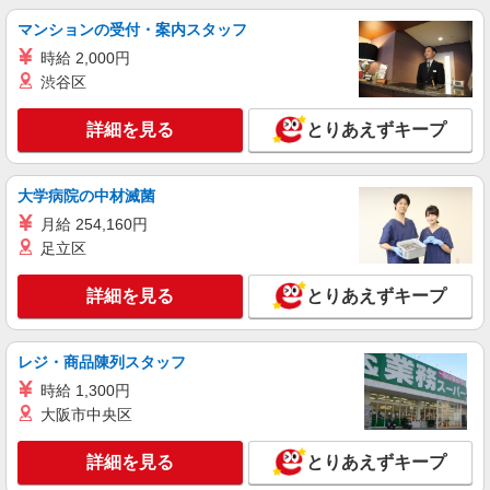
マンションの受付・案内スタッフ
アルバイト
パート
ケンタッキーフライドチキン 草加店
時給 2,000円
カウンター・キッチンスタッフ ＜優先募集日
渋谷区
時＞平日（月〜金） 11:00〜17:00
時給1200円 ＜高校生＞時給1150円
詳細を見る
とりあえずキープ
埼玉県草加市住吉1‐1‐15
大学病院の中材滅菌
詳細を見る
キープ
月給 254,160円
足立区
アルバイト
パート
ケンタッキーフライドチキン 草加駅前店
詳細を見る
とりあえずキープ
カウンター・キッチンスタッフ ＜優先募集日
時＞土日祝 フルタイム
時給1150円 ＜高校生＞時給1150円
レジ・商品陳列スタッフ
埼玉県草加市高砂2-7-1アコス南館1F
時給 1,300円
大阪市中央区
詳細を見る
キープ
詳細を見る
とりあえずキープ
アルバイト
パート