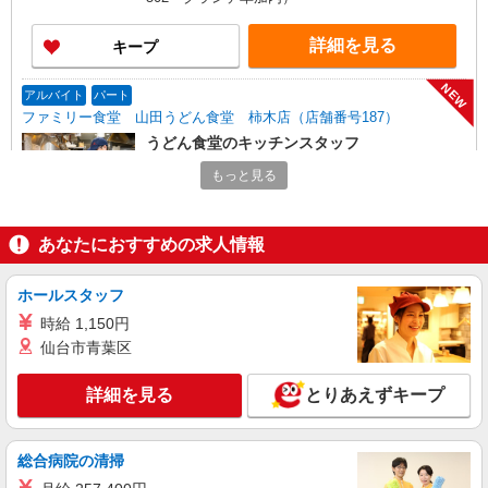
詳細を見る
キープ
NEW
アルバイト
パート
ファミリー食堂 山田うどん食堂 柿木店（店舗番号187）
うどん食堂のキッチンスタッフ
時給1250円 高校生／時給1220円 日・祝日は時
もっと見る
給50円アップ！（9時〜22時）
ファミリー食堂 山田うどん食堂 柿木店
（埼玉県草加市柿木町745-1）
あなたにおすすめの求人情報
詳細を見る
キープ
ホールスタッフ
時給 1,150円
NEW
アルバイト
パート
仙台市青葉区
ファミリー食堂 山田うどん食堂 原町店（店舗番号017）
うどん食堂のホールスタッフ
詳細を見る
とりあえずキープ
5:15〜9:00／時給1200円 9:00〜21:30／時給
1150円 高校生／時給1150円 日・祝日は時給50円
アップ！（9時〜22時）
ファミリー食堂 山田うどん食堂 原町店
総合病院の清掃
（埼玉県草加市原町2-9-33）