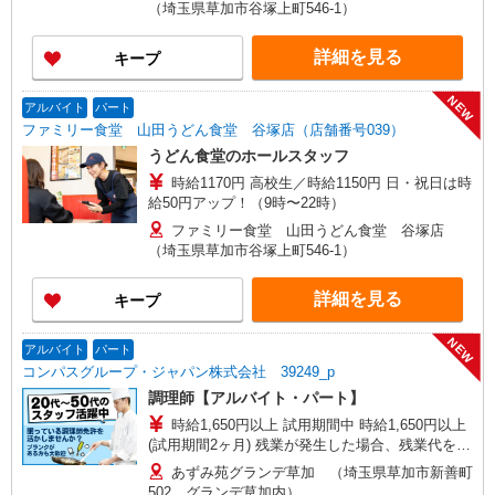
（埼玉県草加市谷塚上町546-1）
詳細を見る
キープ
NEW
アルバイト
パート
ファミリー食堂 山田うどん食堂 谷塚店（店舗番号039）
うどん食堂のホールスタッフ
時給1170円 高校生／時給1150円 日・祝日は時
給50円アップ！（9時〜22時）
ファミリー食堂 山田うどん食堂 谷塚店
（埼玉県草加市谷塚上町546-1）
詳細を見る
キープ
NEW
アルバイト
パート
コンパスグループ・ジャパン株式会社 39249_p
調理師【アルバイト・パート】
時給1,650円以上 試用期間中 時給1,650円以上
(試用期間2ヶ月) 残業が発生した場合、残業代を1
分単位で別途支給します。
あずみ苑グランデ草加 （埼玉県草加市新善町
502 グランデ草加内）