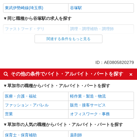
東武伊勢崎線(埼玉県)
谷塚駅
同じ職種から谷塚駅の求人を探す
ファストフード・デリ
調理・調理補助・調理師
関連する条件をもっと見る
同じ雇用形態から谷塚駅の求人を探す
アルバイト
パート
同じ特徴から谷塚駅の求人を探す
ID：AE0805820279
未経験歓迎
高校生OK
その他の条件でバイト・アルバイト・パートを探す
フリーター歓迎
ミドル（40代～）活躍中
草加市の職種からバイト・アルバイト・パートを探す
エルダー（50代～）活躍中
シニア（60代～）活躍中
医療・介護・福祉
軽作業・製造・物流
ボーナス・賞与あり
昇給あり
ファッション・アパレル
販売・接客サービス
週1日勤務OK
週2～3日勤務OK
営業
オフィスワーク・事務
短時間勤務（1日4h以内）OK
上場企業・上場企業のグループ会
社
草加市の人気の職種からバイト・アルバイト・パートを探す
扶養内勤務OK
交通費支給
保育士・保育補助
薬剤師