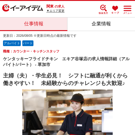
関東
の求人
▼エリア変更
仕事情報
企業情報
更新日：2026/08/05 ※更新日時点の最新情報です
アルバイト
パート
職種：カウンター・キッチンスタッフ
ケンタッキーフライドチキン エキア谷塚店の求人情報詳細（アル
バイト/パート） - 草加市
主婦（夫）・学生必見！ シフトに融通が利くから
働きやすい！ 未経験からのチャレンジも大歓迎♪