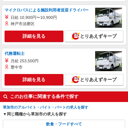
ケンタッキーフライドチキン 島忠ホームズ草加舎人店
カウンター・キッチンスタッフ ＜優先募集日
マイクロバスによる施設利用者送迎ドライバー
時＞土日祝 フルタイム
日給 10,900円〜10,900円
時給1150円 ＜高校生＞時給1150円
神戸市須磨区
埼玉県草加市遊馬町2-1
詳細を見る
とりあえずキープ
詳細を見る
キープ
代務運転士
アルバイト
パート
すき家 草加八幡店
月給 253,500円
すき家の店舗スタッフ（接客・調理・清掃な
豊中市
ど）
時給1,500円
詳細を見る
とりあえずキープ
埼玉県草加市八幡町26-1
このお仕事に関連する条件で探す
詳細を見る
キープ
草加市のアルバイト・バイト・パートの求人を探す
同じ職種から草加市の求人を探す
飲食・フードすべて