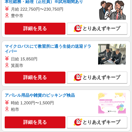
本社総務・経理（正社員）※試用期間あり
月給 222,750円〜230,750円
アルバイト
パート
豊中市
株式会社HITOWA フードサービスカンパニー
福祉施設での調理員【アルバイト・パート】
詳細を見る
とりあえずキープ
時給1,300円以上 ※経験によりスタート時給は
変動します。 ※AP評価制度：あり 年1回の評価
により時給を見直します。 ※アルバイト賞与（寸
ALSOKケアホーム草加谷塚 （埼玉県草加市谷
マイクロバスにて教習所に通う生徒の送迎ドラ
志）：あり 年2回。勤続年数により金額UP。
塚町1943-1）
イバー
日給 15,850円
詳細を見る
キープ
箕面市
アルバイト
パート
詳細を見る
とりあえずキープ
株式会社HITOWA フードサービスカンパニー
福祉施設での調理補助【アルバイト・パート】
アパレル用品や雑貨のピッキング検品
時給1,200円以上 ※経験によりスタート時給は
変動します。 ※AP評価制度：あり 年1回の評価
時給 1,200円〜1,500円
により時給を見直します。 ※アルバイト賞与（寸
ALSOKケアホーム草加谷塚 （埼玉県草加市谷
柏市
志）：あり 年2回。勤続年数により金額UP。
塚町1943-1）
詳細を見る
とりあえずキープ
詳細を見る
キープ