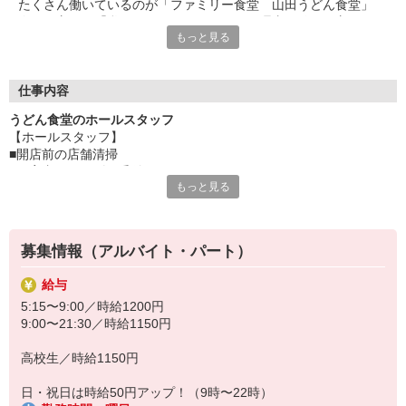
たくさん働いているのが「ファミリー食堂 山田うどん食堂」
今いる方も、「私でもできるかな」という理由で始めた方がほと
もっと見る
んど。
もちろん覚えることもたくさんありますし、忙しい時間もありま
す。
初めてで自信がない・・・そんな方もしっかり研修を行いますの
仕事内容
で安心してください。
うどん食堂のホールスタッフ
困った時はお店のみんなが助け合える、そんなファミリー食堂
【ホールスタッフ】
山田うどん食堂で一緒にお仕事しましょう。
■開店前の店舗清掃
■ご案内・オーダー受付
・・・お店のメニューが半額で食べられるのも、ちょっとうれし
もっと見る
■調理・お料理の提供
いですよね。
■会計
■食器洗い など
募集情報（アルバイト・パート）
お客様お一人おひとりに合わせたサービスを提供したい。
そんな想いから『ファミリー食堂 山田うどん食堂』のスタッフは
給与
各業務を担当するのではなく、全ての仕事を分担して行っていま
5:15〜9:00／時給1200円
す。
9:00〜21:30／時給1150円
幅広いスキルが身に付きますよ。
高校生／時給1150円
日・祝日は時給50円アップ！（9時〜22時）