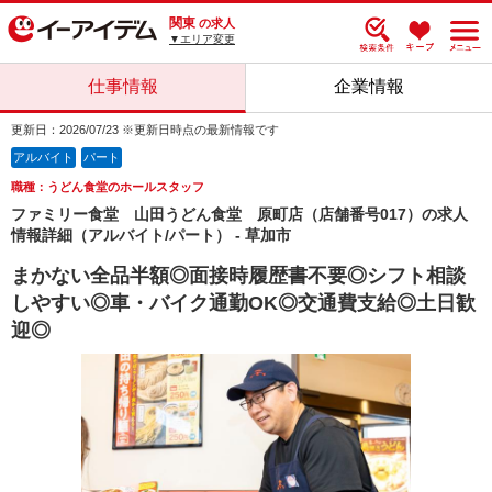
関東
の求人
▼エリア変更
仕事情報
企業情報
更新日：2026/07/23 ※更新日時点の最新情報です
アルバイト
パート
職種：うどん食堂のホールスタッフ
ファミリー食堂 山田うどん食堂 原町店（店舗番号017）の求人
情報詳細（アルバイト/パート） - 草加市
まかない全品半額◎面接時履歴書不要◎シフト相談
しやすい◎車・バイク通勤OK◎交通費支給◎土日歓
迎◎