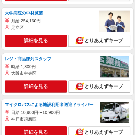
すき家 草加八幡店
すき家の店舗スタッフ（接客・調理・清掃な
大学病院の中材滅菌
ど）
月給 254,160円
時給1,500円
足立区
埼玉県草加市八幡町26-1
詳細を見る
とりあえずキープ
詳細を見る
キープ
レジ・商品陳列スタッフ
アルバイト
パート
丸亀製麺島忠ホームズ草加舎人店
時給 1,300円
キッチン・ホールスタッフ
大阪市中央区
時給1200円〜
詳細を見る
とりあえずキープ
埼玉県草加市遊馬町２－１島忠ホームズ草加舎
人１Ｆ
マイクロバスによる施設利用者送迎ドライバー
詳細を見る
キープ
日給 10,900円〜10,900円
神戸市須磨区
アルバイト
パート
ファミリー食堂 山田うどん食堂 柿木店（店舗番号187）
詳細を見る
とりあえずキープ
うどん食堂のホールスタッフ