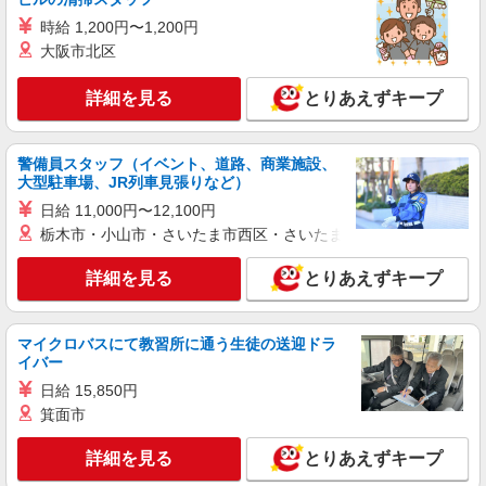
詳細を見る
キープ
時給 1,200円〜1,200円
大阪市北区
アルバイト
パート
株式会社HITOWA フードサービスカンパニー
詳細を見る
とりあえずキープ
福祉施設での調理補助【アルバイト・パート】
時給1,200円以上 ※経験によりスタート時給は
変動します。 ※AP評価制度：あり 年1回の評価
警備員スタッフ（イベント、道路、商業施設、
により時給を見直します。 ※アルバイト賞与（寸
ALSOKケアホーム草加谷塚 （埼玉県草加市谷
大型駐車場、JR列車見張りなど）
志）：あり 年2回。勤続年数により金額UP。
塚町1943-1）
日給 11,000円〜12,100円
栃木市・小山市・さいたま市西区・さいたま市岩槻区・久喜市・
詳細を見る
キープ
詳細を見る
とりあえずキープ
アルバイト
パート
ジョリーパスタ 草加市立病院前店
キッチン（フード）スタッフ
マイクロバスにて教習所に通う生徒の送迎ドラ
イバー
時給1200円 ※22:00以降は時給1500円 ※高校
生時給1160円 ※労働組合費あり（基本時給×月間
日給 15,850円
時間数×1.8％） ■土日・祝手当 土日・祝は時給＋
埼玉県草加市草加三丁目5番6号
箕面市
50円
詳細を見る
とりあえずキープ
詳細を見る
キープ