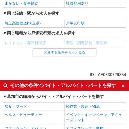
まかない・食事補助
社員登用あり
同じ沿線・駅から求人を探す
埼玉高速鉄道(埼玉県)
戸塚安行駅
同じ職種から戸塚安行駅の求人を探す
レストラン・専門料理店
調理・調理補助・調理師
関連する条件をもっと見る
同じ雇用形態から戸塚安行駅の求人を探す
アルバイト
パート
同じ特徴から戸塚安行駅の求人を探す
ID：AE0630729354
未経験歓迎
高校生OK
その他の条件でバイト・アルバイト・パートを探す
昇給あり
週2～3日勤務OK
草加市の職種からバイト・アルバイト・パートを探す
短時間勤務（1日4h以内）OK
車通勤OK
飲食・フード
軽作業・製造・物流
バイク通勤OK
副業・WワークOK
ヘルス・ビューティー
イベント・キャンペーン・アミュ
交通費支給
社会保険あり
ーズメント
まかない・食事補助
社員登用あり
ファッション・アパレル
オフィスワーク・事務