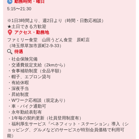
勤務時間・曜日
5:15〜21:30
※1日3時間より、週2日より（時間・日数応相談）
★土日できる方歓迎
アクセス・勤務地
ファミリー食堂 山田うどん食堂 原町店
（埼玉県草加市原町2-9-33）
待遇
・社会保険完備
・交通費規定支給（2kmから）
・食事補助制度（全品半額）
・帽子、エプロン貸与
・有給休暇
・深夜手当
・昇給制度
・Wワーク応相談（規定あり）
・車・バイク通勤可
・永年勤続表彰有
・1年毎の契約更新（社員登用制度有）
・福利厚生サービス『ベネフィット・ステーション』導入（シ
ョッピング、グルメなどのサービスが特別会員価格で利用可
能）