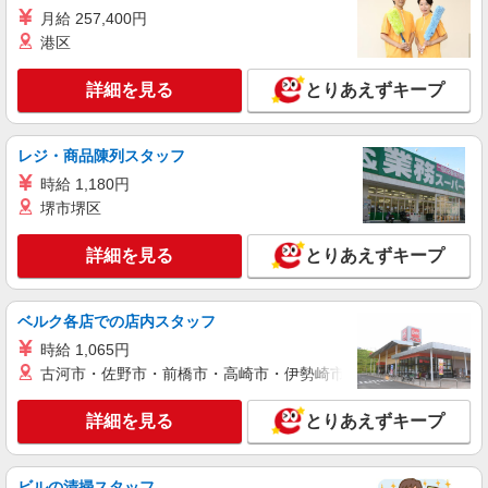
詳細を見る
キープ
月給 257,400円
港区
正社員
株式会社HITOWA フードサービスカンパニー
詳細を見る
とりあえずキープ
福祉施設での調理師【正社員】
月給23万1,000円〜26万円 ※給与は経験や前職
レジ・商品陳列スタッフ
給与に応じて決定します。 賞与年2回
時給 1,180円
ALSOKケアホーム草加谷塚 （埼玉県草加市谷
塚町1943-1）
堺市堺区
詳細を見る
キープ
詳細を見る
とりあえずキープ
アルバイト
パート
ベルク各店での店内スタッフ
すき家 草加八幡店
すき家の店舗スタッフ（接客・調理・清掃な
時給 1,065円
ど）
古河市・佐野市・前橋市・高崎市・伊勢崎市・太田市・館林市・
時給1,200円 ※22:00〜翌5:00：時給1,500円 ※
高校生時給1,150円 ※早朝手当（5:00〜9:00）時給
詳細を見る
とりあえずキープ
＋150円
埼玉県草加市八幡町26-1
ビルの清掃スタッフ