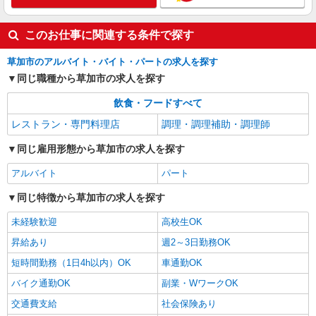
時給1250円 高校生／時給1220円 日・祝日は時
給50円アップ！（9時〜22時）
このお仕事に関連する条件で探す
ファミリー食堂 山田うどん食堂 柿木店
（埼玉県草加市柿木町745-1）
草加市のアルバイト・バイト・パートの求人を探す
同じ職種から草加市の求人を探す
詳細を見る
キープ
飲食・フードすべて
レストラン・専門料理店
調理・調理補助・調理師
同じ雇用形態から草加市の求人を探す
アルバイト
パート
同じ特徴から草加市の求人を探す
未経験歓迎
高校生OK
昇給あり
週2～3日勤務OK
短時間勤務（1日4h以内）OK
車通勤OK
バイク通勤OK
副業・WワークOK
交通費支給
社会保険あり