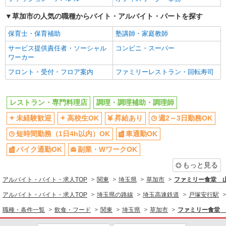
同じ職種から求人を探す
草加市の人気の職種からバイト・アルバイト・パートを探す
飲食・フード
保育士・保育補助
塾講師・家庭教師
レストラン・専門料理店
調理・調理補助・調理師
サービス提供責任者・ソーシャル
コンビニ・スーパー
ワーカー
同じ特徴から求人を探す
フロント・受付・フロア案内
ファミリーレストラン・回転寿司
未経験歓迎
高校生OK
週2～3日勤務OK
短時間勤務（1日4h以内）OK
レストラン・専門料理店
調理・調理補助・調理師
車通勤OK
副業・WワークOK
未経験歓迎
高校生OK
昇給あり
週2～3日勤務OK
交通費支給
社会保険あり
短時間勤務（1日4h以内）OK
車通勤OK
まかない・食事補助
社員登用あり
バイク通勤OK
副業・WワークOK
もっと見る
アルバイト・バイト・求人TOP
関東
埼玉県
草加市
ファミリー食堂 
アルバイト・バイト・求人TOP
埼玉県の路線
埼玉高速鉄道
戸塚安行駅
職種・条件一覧
飲食・フード
関東
埼玉県
草加市
ファミリー食堂 