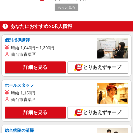
の確認もいたします。 ★時間外手当別途支給 ★上
記金額は働きがい向上手当を含みます。 ★働きが
もっと見る
詳細を見る
キープ
い向上手当※26年6月改定（地域により異なる）
社会保険加入者は更に＋50円
アルバイト
パート
あなたにおすすめの求人情報
SOMPOケア ラヴィーレ 草加
調理・食器洗浄・発注
個別指導講師
時給1230円〜1380円 ※経験等による ★早朝時
時給 1,040円〜1,390円
給（5:00〜8:00）時給＋100円 ★希望収入があり
仙台市青葉区
ましたら、ご相談いただければ希望条件に合うか
埼玉県草加市北谷3丁目36-8
の確認もいたします。 ★時間外手当別途支給 ★上
詳細を見る
記金額は働きがい向上手当を含みます。 ★働きが
とりあえずキープ
詳細を見る
キープ
い向上手当※26年6月改定（地域により異なる）
社会保険加入者は更に＋50円
ホールスタッフ
アルバイト
パート
株式会社HITOWA フードサービスカンパニー
時給 1,150円
福祉施設での調理補助【アルバイト・パート】
仙台市青葉区
時給1,200円以上 ※経験によりスタート時給は
変動します。 ※AP評価制度：あり 年1回の評価
詳細を見る
とりあえずキープ
により時給を見直します。 ※アルバイト賞与（寸
ALSOKケアホーム草加谷塚 （埼玉県草加市谷
志）：あり 年2回。勤続年数により金額UP。
塚町1943-1）
総合病院の清掃