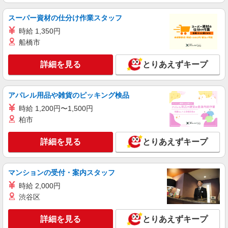
アルバイト
パート
スーパー資材の仕分け作業スタッフ
株式会社HITOWA フードサービスカンパニー
時給 1,350円
福祉施設での調理員【アルバイト・パート】
船橋市
時給1,300円以上 ※経験によりスタート時給は
変動します。 ※AP評価制度：あり 年1回の評価
により時給を見直します。 ※アルバイト賞与（寸
詳細を見る
とりあえずキープ
ALSOKケアホーム草加谷塚 （埼玉県草加市谷
志）：あり 年2回。勤続年数により金額UP。
塚町1943-1）
アパレル用品や雑貨のピッキング検品
詳細を見る
キープ
時給 1,200円〜1,500円
柏市
アルバイト
パート
すき家 草加松江店
詳細を見る
とりあえずキープ
すき家の店舗スタッフ（接客・調理・清掃な
ど）
時給1,500円
マンションの受付・案内スタッフ
埼玉県草加市松江3-7-5
時給 2,000円
渋谷区
詳細を見る
キープ
詳細を見る
とりあえずキープ
アルバイト
パート