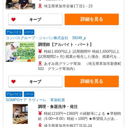
埼玉県草加市谷塚1丁目1－23
詳細を見る
キープ
アルバイト
パート
コンパスグループ・ジャパン株式会社 39249_p
調理師【アルバイト・パート】
時給1,650円以上 試用期間中 時給1,650円以上
(試用期間2ヶ月) 残業が発生した場合、残業代を1
分単位で別途支給します。
あずみ苑グランデ草加 （埼玉県草加市新善町
502 グランデ草加内）
詳細を見る
キープ
アルバイト
パート
SOMPOケア ラヴィーレ 草加松原
調理・食器洗浄・発注
時給1210円〜1360円 ※経験等による ★早朝時
給（5:00〜8:00）時給＋100円 ★希望収入があり
ましたら、ご相談いただければ希望条件に合うか
埼玉県草加市中根3丁目31-24