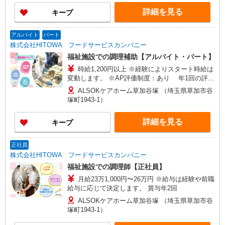
詳細を見る
キープ
アルバイト
パート
株式会社HITOWA フードサービスカンパニー
福祉施設での調理補助【アルバイト・パート】
時給1,200円以上 ※経験によりスタート時給は
変動します。 ※AP評価制度：あり 年1回の評価
により時給を見直します。 ※アルバイト賞与（寸
ALSOKケアホーム草加谷塚 （埼玉県草加市谷
志）：あり 年2回。勤続年数により金額UP。
塚町1943-1）
詳細を見る
キープ
正社員
株式会社HITOWA フードサービスカンパニー
福祉施設での調理師【正社員】
月給23万1,000円〜26万円 ※給与は経験や前職
給与に応じて決定します。 賞与年2回
ALSOKケアホーム草加谷塚 （埼玉県草加市谷
塚町1943-1）