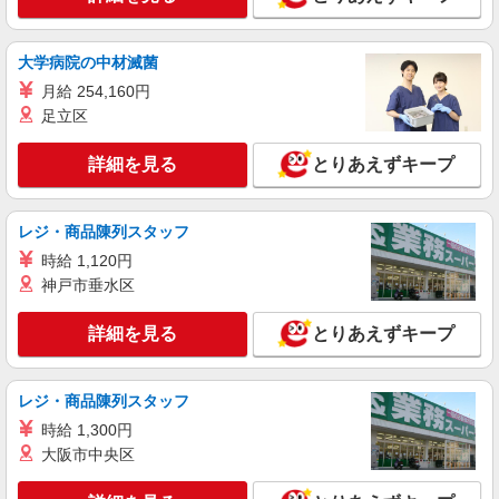
詳細を見る
キープ
大学病院の中材滅菌
アルバイト
パート
月給 254,160円
丸亀製麺島忠ホームズ草加舎人店
足立区
キッチン・ホールスタッフ
時給1200円〜
詳細を見る
とりあえずキープ
埼玉県草加市遊馬町２－１島忠ホームズ草加舎
人１Ｆ
レジ・商品陳列スタッフ
詳細を見る
キープ
時給 1,120円
神戸市垂水区
アルバイト
パート
ファミリー食堂 山田うどん食堂 原町店（店舗番号017）
詳細を見る
とりあえずキープ
うどん食堂のキッチンスタッフ
5:15〜9:00／時給1200円 9:00〜21:30／時給
レジ・商品陳列スタッフ
1150円 高校生／時給1150円 日・祝日は時給50円
アップ！（9時〜22時）
時給 1,300円
ファミリー食堂 山田うどん食堂 原町店
（埼玉県草加市原町2-9-33）
大阪市中央区
詳細を見る