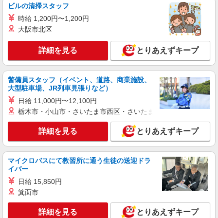
ビルの清掃スタッフ
給（5:00〜8:00）時給＋100円 ★希望収入があり
ましたら、ご相談いただければ希望条件に合うか
時給 1,200円〜1,200円
埼玉県草加市中根3丁目31-24
の確認もいたします。 ★時間外手当別途支給 ★上
大阪市北区
記金額は働きがい向上手当を含みます。 ★働きが
詳細を見る
キープ
い向上手当※26年6月改定（地域により異なる）
詳細を見る
社会保険加入者は更に＋50円
とりあえずキープ
アルバイト
パート
ジョリーパスタ 草加市立病院前店
警備員スタッフ（イベント、道路、商業施設、
キッチン（フード）スタッフ
大型駐車場、JR列車見張りなど）
時給1200円 ※22:00以降は時給1500円 ※高校
日給 11,000円〜12,100円
生時給1160円 ※労働組合費あり（基本時給×月間
栃木市・小山市・さいたま市西区・さいたま市岩槻区・久喜市・
時間数×1.8％） ■土日・祝手当 土日・祝は時給＋
埼玉県草加市草加三丁目5番6号
50円
詳細を見る
とりあえずキープ
詳細を見る
キープ
マイクロバスにて教習所に通う生徒の送迎ドラ
アルバイト
パート
イバー
ピザハット 草加店
ピザの宅配／デリバリー・配達
日給 15,850円
箕面市
時給1,222円以上 平日 時給1,222円以上 研修
期間30hは時給1150円
詳細を見る
とりあえずキープ
埼玉県草加市神明2-3-5 リレントクイーン草