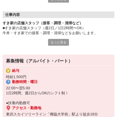
≪ 働くメリットいっぱい ≫
■髪型・髪色自由
オシャレを捨てる必要はありません！
仕事内容
■給与前払い可
すき家の店舗スタッフ（接客・調理・清掃など）
急な出費も安心♪
■すき家の店舗スタッフ（週2日／1日2時間〜OK）
■社員登用あり
牛丼・すき家での接客・調理・清掃などをお願いします。
将来を考えている方は必見です。
もっと見る
具体的には・・・
なか卯、かつ庵、ココス、ジョリーパスタ、ビッグボーイ、華屋
お客様をきれいなお店でお迎え！
与兵衛、オリーブの丘、焼肉いちばんなどを経営しているゼンシ
おいしい牛丼を！
ョーグループ！
あなたの笑顔で！
その中のひとつ『すき家』でお仕事しませんか？
募集情報（アルバイト・パート）
すばやく提供！
給与
他にも、食材の調整や金銭管理、新しく入社したクルーの研修など
時給1,500円
様々なお仕事があります。
勤務時間・曜日
セルフオーダー、セルフ会計で、現金の受け渡しはほとんどありま
せん。※一部店舗を除く
22:00〜翌5:00
取り間違いもなく安心でスムーズ♪
1日2時間、週2日からOKのシフト制！
マニュアルも用意していますので飲食店が初めての方でも大丈夫！
●扶養内勤務可
もちろん先輩クルーがしっかり教えてくれるので安心してくださ
アクセス・勤務地
い。
東武スカイツリーライン「獨協大学前」駅より徒歩18分