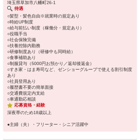
埼玉県草加市八幡町26-1
待遇
○髪型・髪色自由※就業時の規定あり
○時給UP制度
○給与前払い制度（稼働分・規定あり）
○役職手当
○社会保険完備
○扶養控除内勤務
○研修制度あり（研修中も同時給）
○食事補助あり
○制服貸与（5000円お預かり／返却後返金）
○すき家・はま寿司など、ゼンショーグループで使える割引制度
あり
○社員登用あり
○履歴書不要の簡単面接
○交通費規定内支給
○車通勤応相談
応募資格・経験
深夜帯のため18歳以上
●主婦（夫）・フリーター・シニア活躍中