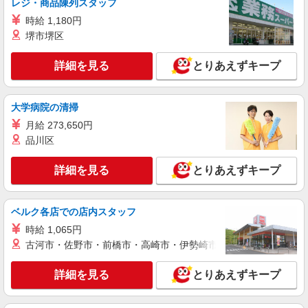
レジ・商品陳列スタッフ
時給1,650円以上 試用期間中 時給1,650円以上
時給 1,180円
(試用期間2ヶ月) 残業が発生した場合、残業代を1
堺市堺区
分単位で別途支給します。
あずみ苑グランデ草加 （埼玉県草加市新善町
502 グランデ草加内）
詳細を見る
とりあえずキープ
詳細を見る
キープ
大学病院の清掃
アルバイト
パート
月給 273,650円
SOMPOケア ラヴィーレ 草加
品川区
調理・食器洗浄・発注
時給1230円〜1380円 ※経験等による ★早朝時
詳細を見る
とりあえずキープ
給（5:00〜8:00）時給＋100円 ★希望収入があり
ましたら、ご相談いただければ希望条件に合うか
埼玉県草加市北谷3丁目36-8
の確認もいたします。 ★時間外手当別途支給 ★上
ベルク各店での店内スタッフ
記金額は働きがい向上手当を含みます。 ★働きが
詳細を見る
キープ
い向上手当※26年6月改定（地域により異なる）
時給 1,065円
社会保険加入者は更に＋50円
古河市・佐野市・前橋市・高崎市・伊勢崎市・太田市・館林市・
アルバイト
パート
SOMPOケア ラヴィーレ 草加松原
詳細を見る
とりあえずキープ
調理・食器洗浄・発注
時給1210円〜1360円 ※経験等による ★早朝時