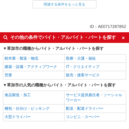
関連する条件をもっと見る
同じ雇用形態から獨協大学前駅の求人を探す
アルバイト
パート
同じ特徴から獨協大学前駅の求人を探す
ID：AE0717287852
履歴書不要
未経験歓迎
その他の条件でバイト・アルバイト・パートを探す
大学生歓迎
主婦・主夫歓迎
草加市の職種からバイト・アルバイト・パートを探す
フリーター歓迎
ミドル（40代～）活躍中
軽作業・製造・物流
医療・介護・福祉
エルダー（50代～）活躍中
シニア（60代～）活躍中
建築・設備・アクティブワーク
IT・クリエイティブ
週2～3日勤務OK
短時間勤務（1日4h以内）OK
営業
販売・接客サービス
深夜
扶養内勤務OK
交通費支給
草加市の人気の職種からバイト・アルバイト・パートを探す
社会保険あり
まかない・食事補助
社割・特典あり
食品製造・加工
サービス提供責任者・ソーシャル
ワーカー
制服貸与
研修制度あり
梱包・仕分け・ピッキング
配送・配達ドライバー
社員登用あり
高収入・高額
大型ドライバー
コンビニ・スーパー
同じ職種から求人を探す