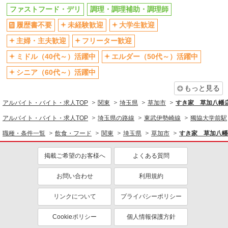
飲食・フード
ファストフード・デリ
調理・調理補助・調理師
ファストフード・デリ
調理・調理補助・調理師
履歴書不要
未経験歓迎
大学生歓迎
同じ特徴から求人を探す
主婦・主夫歓迎
フリーター歓迎
未経験歓迎
大学生歓迎
ミドル（40代～）活躍中
エルダー（50代～）活躍中
ミドル（40代～）活躍中
週2～3日勤務OK
シニア（60代～）活躍中
短時間勤務（1日4h以内）OK
深夜
もっと見る
扶養内勤務OK
交通費支給
アルバイト・バイト・求人TOP
関東
埼玉県
草加市
すき家 草加八幡
社会保険あり
まかない・食事補助
アルバイト・バイト・求人TOP
埼玉県の路線
東武伊勢崎線
獨協大学前駅
社員登用あり
職種・条件一覧
飲食・フード
関東
埼玉県
草加市
すき家 草加八幡
掲載ご希望のお客様へ
よくある質問
お問い合わせ
利用規約
リンクについて
プライバシーポリシー
Cookieポリシー
個人情報保護方針