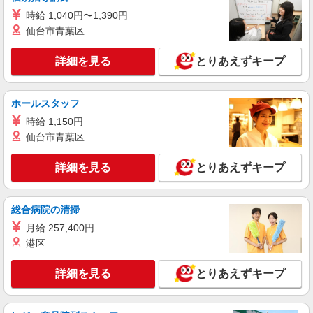
アルバイト
パート
時給 1,040円〜1,390円
ケンタッキーフライドチキン 草加駅前店
仙台市青葉区
カウンター・キッチンスタッフ ＜優先募集日
時＞土日祝 フルタイム
詳細を見る
とりあえずキープ
時給1150円 ＜高校生＞時給1150円
埼玉県草加市高砂2-7-1アコス南館1F
ホールスタッフ
詳細を見る
キープ
時給 1,150円
仙台市青葉区
アルバイト
パート
ケンタッキーフライドチキン エキア谷塚店
詳細を見る
とりあえずキープ
カウンター・キッチンスタッフ
時給1150円
総合病院の清掃
埼玉県草加市谷塚1丁目1－23
月給 257,400円
港区
詳細を見る
キープ
詳細を見る
とりあえずキープ
アルバイト
パート
コンパスグループ・ジャパン株式会社 39249_p
調理師【アルバイト・パート】