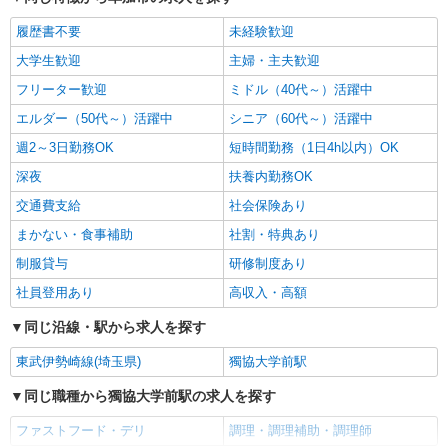
履歴書不要
未経験歓迎
大学生歓迎
主婦・主夫歓迎
フリーター歓迎
ミドル（40代～）活躍中
エルダー（50代～）活躍中
シニア（60代～）活躍中
週2～3日勤務OK
短時間勤務（1日4h以内）OK
深夜
扶養内勤務OK
交通費支給
社会保険あり
まかない・食事補助
社割・特典あり
制服貸与
研修制度あり
社員登用あり
高収入・高額
同じ沿線・駅から求人を探す
東武伊勢崎線(埼玉県)
獨協大学前駅
同じ職種から獨協大学前駅の求人を探す
ファストフード・デリ
調理・調理補助・調理師