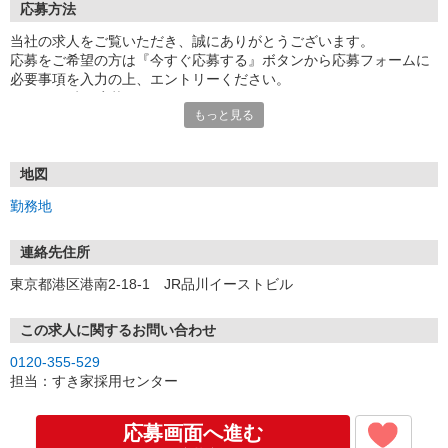
応募方法
当社の求人をご覧いただき、誠にありがとうございます。
応募をご希望の方は『今すぐ応募する』ボタンから応募フォームに
必要事項を入力の上、エントリーください。
☆★☆24時間応募OK！☆★☆
もっと見る
・・・お願い・・・
応募の際は、連絡先に「携帯電話のアドレス」や「携帯電話の番
号」など
地図
普段つながりやすい連絡先を入力してください。
勤務地
連絡先住所
東京都港区港南2-18-1 JR品川イーストビル
この求人に関するお問い合わせ
0120-355-529
担当：すき家採用センター
応募画面へ進む