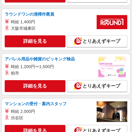
加102
ラウンドワンの清掃作業員
詳細を見る
キープ
時給 1,400円
大阪市城東区
アルバイト
パート
すき家 草加松江店
詳細を見る
とりあえずキープ
すき家の店舗スタッフ（接客・調理・清掃な
ど）
時給1,500円
アパレル用品や雑貨のピッキング検品
埼玉県草加市松江3-7-5
時給 1,200円〜1,500円
柏市
詳細を見る
キープ
詳細を見る
とりあえずキープ
アルバイト
パート
すき家 草加八幡店
すき家の店舗スタッフ（接客・調理・清掃な
マンションの受付・案内スタッフ
ど）
時給 2,000円
時給1,200円 ※22:00〜翌5:00：時給1,500円 ※
渋谷区
高校生時給1,150円 ※早朝手当（5:00〜9:00）時給
＋150円
埼玉県草加市八幡町26-1
詳細を見る
とりあえずキープ