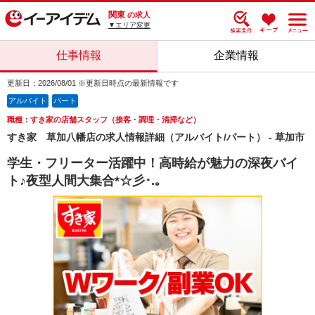
関東
の求人
▼エリア変更
仕事情報
企業情報
更新日：2026/08/01 ※更新日時点の最新情報です
アルバイト
パート
職種：すき家の店舗スタッフ（接客・調理・清掃など）
すき家 草加八幡店の求人情報詳細（アルバイト/パート） - 草加市
学生・フリーター活躍中！高時給が魅力の深夜バイ
ト♪夜型人間大集合*☆彡･.｡