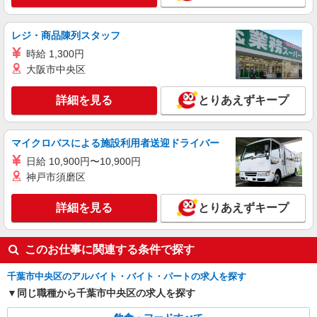
ジョリーパスタ 千葉寺店
キッチン（フード）スタッフ
レジ・商品陳列スタッフ
時給1200円 ※22:00以降は時給1500円 ※労働
組合費あり（基本時給×月間時間数×1.8％） ■土
時給 1,300円
日・祝手当 土日・祝は時給＋50円
大阪市中央区
千葉県千葉市中央区千葉寺町1222-7
詳細を見る
とりあえずキープ
詳細を見る
キープ
アルバイト
パート
マイクロバスによる施設利用者送迎ドライバー
株式会社HITOWA フードサービスカンパニー
日給 10,900円〜10,900円
学校給食の調理補助【アルバイト・パート】
神戸市須磨区
時給1,220円 ※経験によりスタート時給は変動
します。 ※AP評価制度：あり 年1回の評価によ
詳細を見る
とりあえずキープ
り時給を見直します。 ※アルバイト賞与（寸
千葉市中央区内学校 （千葉県千葉市中央区宮
志）：あり 年2回。勤続年数により金額UP。
崎2-3-13）
このお仕事に関連する条件で探す
詳細を見る
キープ
千葉市中央区のアルバイト・バイト・パートの求人を探す
同じ職種から千葉市中央区の求人を探す