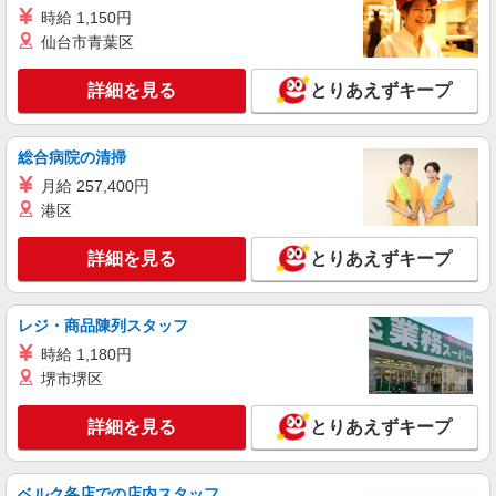
時給 1,150円
詳細を見る
キープ
仙台市青葉区
アルバイト
パート
詳細を見る
とりあえずキープ
ピザハット 千葉店
未経験OK！ピザハットピザメイクスタッフ
（インストア）
総合病院の清掃
時給1,150円以上 平日 時給1,150円以上 土日・
月給 257,400円
祝日 時給1,150円以上 高校生 時給1,150円以上
港区
千葉県千葉市中央区新宿2-9-7 結城野ビル1F
詳細を見る
とりあえずキープ
詳細を見る
キープ
レジ・商品陳列スタッフ
アルバイト
パート
すき家 126号千葉弁天店
時給 1,180円
堺市堺区
すき家の店舗スタッフ（接客・調理・清掃な
ど）
詳細を見る
とりあえずキープ
時給1,180円 ※22:00〜翌5:00：時給1,475円 ※
高校生時給1,140円 ※早朝手当（5:00〜9:00）時給
＋150円
千葉県千葉市中央区弁天4-11-26
ベルク各店での店内スタッフ