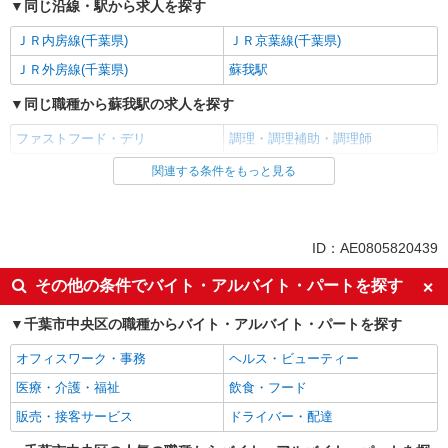
同じ沿線・駅から求人を探す
ＪＲ内房線(千葉県)
ＪＲ京葉線(千葉県)
ＪＲ外房線(千葉県)
蘇我駅
同じ職種から蘇我駅の求人を探す
ファストフード・デリ
調理・調理補助・調理師
関連する条件をもっと見る
同じ雇用形態から蘇我駅の求人を探す
アルバイト
パート
同じ特徴から蘇我駅の求人を探す
ID：AE0805820439
未経験歓迎
高校生OK
その他の条件でバイト・アルバイト・パートを探す
フリーター歓迎
ミドル（40代～）活躍中
千葉市中央区の職種からバイト・アルバイト・パートを探す
エルダー（50代～）活躍中
シニア（60代～）活躍中
オフィスワーク・事務
ヘルス・ビューティー
ボーナス・賞与あり
昇給あり
医療・介護・福祉
飲食・フード
週1日勤務OK
週2～3日勤務OK
販売・接客サービス
ドライバー・配達
短時間勤務（1日4h以内）OK
上場企業・上場企業のグループ会
社