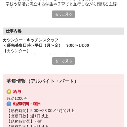
学校や部活と両立する学生や子育てと並行しながら頑張る主婦
（夫）など、
もっと見る
みんなから「働きやすい！」という声が上がっています♪
毎週希望を遠慮なくご相談ください！
＜ 未経験でも心配ナシ ＞
仕事内容
タブレットで動画や画像を見せながら丁寧に指導します！
カウンター・キッチンスタッフ
先輩によるレクチャーもあるので、
＜優先募集日時＞平日（月〜金） 9:00〜14:00
久しぶりのお仕事のパートさんや初アルバイトの学生さんも安心
【カウンター】
です♪
■お客様からの注文伺い、商品の用意
もっと見る
■サンド・ポテトの調理
オトクな従業員割引があるのも必見！まずは気軽にご応募を☆
■定期的な店内チェック・清掃
カフェ感覚で楽しく働けます♪
募集情報（アルバイト・パート）
【キッチン】 ※対面や接客はなし！
■チキンの調理
給与
こだわりの詰まったKFCのチキンをつくるお仕事です。
時給1200円
ひとつひとつ丁寧に粉をまぶして揚げる作業をお任せします。
勤務時間・曜日
カンタンな作業なので初めての方もスグに覚えられますし、
作業については丁寧に教えるから心配はいりません
【勤務時間】9:00〜23:00／2時間以上
【出勤日数】週1日以上
【勤務時間帯】不問
【勤務期間】3ヶ月以上