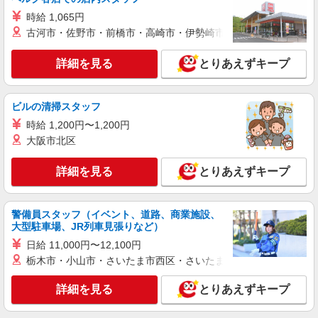
時給 1,065円
詳細を見る
キープ
古河市・佐野市・前橋市・高崎市・伊勢崎市・太田市・館林市・
アルバイト
パート
詳細を見る
とりあえずキープ
株式会社HITOWA フードサービスカンパニー
福祉施設での調理補助【アルバイト・パート】
時給1,140円 ※経験によりスタート時給は変動
ビルの清掃スタッフ
します。 ※AP評価制度：あり 年1回の評価によ
り時給を見直します。 ※アルバイト賞与（寸
時給 1,200円〜1,200円
イリーゼ千葉新宿 （千葉県千葉市中央区新宿
志）：あり 年2回。勤続年数により金額UP。
大阪市北区
2-16-22）
詳細を見る
とりあえずキープ
詳細を見る
キープ
アルバイト
パート
警備員スタッフ（イベント、道路、商業施設、
ピザハット 蘇我店
大型駐車場、JR列車見張りなど）
未経験OK！ピザハットピザメイクスタッフ
日給 11,000円〜12,100円
（インストア）
栃木市・小山市・さいたま市西区・さいたま市岩槻区・久喜市・
時給1,150円以上 平日 時給1,150円以上 土日・
祝日 時給1,150円以上 高校生 時給1,150円以上
詳細を見る
とりあえずキープ
千葉県千葉市中央区南町1-2-12