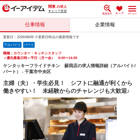
関東
の求人
▼エリア変更
仕事情報
企業情報
更新日：2026/08/05 ※更新日時点の最新情報です
アルバイト
パート
職種：カウンター・キッチンスタッフ
＜優先募集日時＞平日（月〜金） 9:00〜14:00
ケンタッキーフライドチキン 蘇我店の求人情報詳細（アルバイト/
パート） - 千葉市中央区
主婦（夫）・学生必見！ シフトに融通が利くから
働きやすい！ 未経験からのチャレンジも大歓迎♪