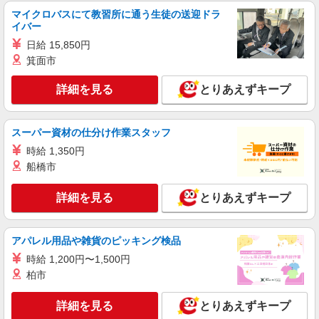
詳細を見る
キープ
マイクロバスにて教習所に通う生徒の送迎ドラ
イバー
アルバイト
日給 15,850円
パート
ピザハット 千葉店
箕面市
ピザの宅配／デリバリー・配達
詳細を見る
とりあえずキープ
時給1,200円以上 平日 時給1,200円以上 土日・
祝日 時給1,200円以上 高校生 時給1,200円以上
千葉県千葉市中央区新宿2-9-7 結城野ビル1F
スーパー資材の仕分け作業スタッフ
時給 1,350円
詳細を見る
キープ
船橋市
アルバイト
パート
詳細を見る
とりあえずキープ
すき家 126号千葉弁天店
すき家の店舗スタッフ（接客・調理・清掃な
ど）
アパレル用品や雑貨のピッキング検品
時給1,475円
時給 1,200円〜1,500円
千葉県千葉市中央区弁天4-11-26
柏市
詳細を見る
キープ
詳細を見る
とりあえずキープ