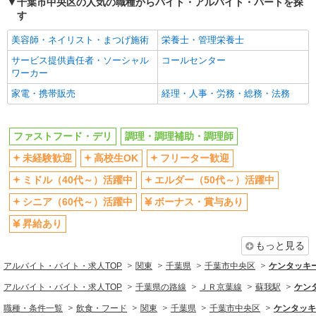
千葉市中央区の人気の職種からバイト・アルバイト・パートを探
扶養内勤務OK
交通費支給
す
社会保険あり
まかない・食事補助
美容師・ネイリスト・まつげ施術
栄養士・管理栄養士
社員登用あり
サービス提供責任者・ソーシャル
コールセンター
ワーカー
同じ職種から求人を探す
家電・携帯販売
経理・人事・労務・総務・法務
飲食・フード
ファストフード・デリ
調理・調理補助・調理師
ファストフード・デリ
調理・調理補助・調理師
同じ特徴から求人を探す
未経験歓迎
高校生OK
フリーター歓迎
未経験歓迎
高校生OK
ミドル（40代～）活躍中
エルダー（50代～）活躍中
ミドル（40代～）活躍中
ボーナス・賞与あり
シニア（60代～）活躍中
ボーナス・賞与あり
週1日勤務OK
週2～3日勤務OK
昇給あり
短時間勤務（1日4h以内）OK
上場企業・上場企業のグループ会
もっと見る
社
アルバイト・バイト・求人TOP
関東
千葉県
千葉市中央区
ケンタッキ
扶養内勤務OK
交通費支給
アルバイト・バイト・求人TOP
千葉県の路線
ＪＲ京葉線
蘇我駅
ケン
社会保険あり
まかない・食事補助
職種・条件一覧
飲食・フード
関東
千葉県
千葉市中央区
ケンタッキ
社員登用あり