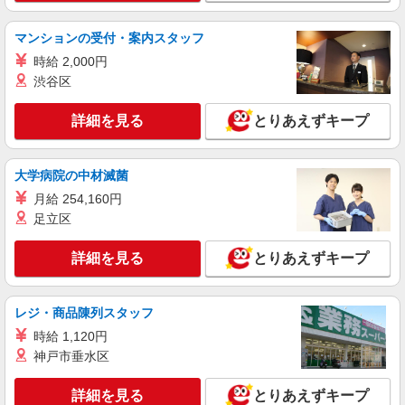
正社員
株式会社HITOWA フードサービスカンパニー
マンションの受付・案内スタッフ
学校給食の調理師【正社員】
時給 2,000円
月給22万円〜25万円 ※給与は経験や前職給与
渋谷区
に応じて決定します。 賞与年2回
千葉市中央区内学校 （千葉県千葉市中央区宮
詳細を見る
とりあえずキープ
崎2-3-13）
詳細を見る
キープ
大学病院の中材滅菌
月給 254,160円
アルバイト
パート
足立区
オリーブの丘 千葉青葉の森公園店
キッチン（フード）スタッフ
詳細を見る
とりあえずキープ
時給1230円 ※22:00以降は時給1538円 ※高校
生時給1140円 ■土日・祝手当 土日・祝は時給＋
100円
レジ・商品陳列スタッフ
千葉県千葉市中央区青葉町1259
時給 1,120円
詳細を見る
キープ
神戸市垂水区
詳細を見る
とりあえずキープ
アルバイト
パート