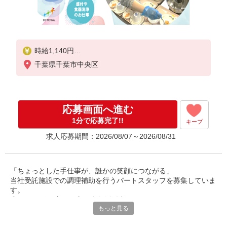
時給1,140円
千葉県千葉市中央区
※経験によりスタート時給は変動します。
※AP評価制度：あり
年1回の評価により時給を見直します。
※アルバイト賞与（寸志）：あり
応募画面へ進む
年2回。勤続年数により金額UP。
1分で応募完了!!
キープ
求人応募期間：2026/08/07～2026/08/31
「ちょっとした手仕事が、誰かの笑顔につながる」
当社受託施設での調理補助を行うパートスタッフを募集していま
す。
◎40〜60代の主婦の方が多数活躍中。
もっと見る
ご家庭での経験を活かして、社会とつながりながら、無理なく働
けるお仕事です。