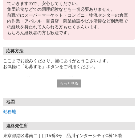
ていきますので、安心してください。
集団給食などでの調理経験なども一切必要ありません。
前職ではスーパーマーケット・コンビニ・物流センターの倉庫
内作業・アパレル・百貨店・商業施設やビル清掃など別業種で
の経験を持たれて入られる方もたくさんいます。
もちろん経験者の方も歓迎です。
応募方法
ここまでお読みくださり、誠にありがとうございます。
お気軽に「応募する」ボタンをご利用ください。
エントリー確認後、こちらよりお電話またはSMSにてご連絡をさせ
もっと見る
ていただきます。
★WEBエントリーは24時間いつでも受付できます。
お電話の際は「イーアイデムを見た」と伝えるとスムーズです。
地図
面接時には履歴書（写真貼付）をご持参ください。
勤務地
連絡先住所
東京都港区港南二丁目15番3号 品川インターシティC棟15階