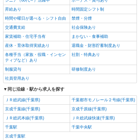
シニア（60代～）活躍中
ボーナス・賞与あり
昇給あり
時間固定シフト制
時間や曜日が選べる・シフト自由
禁煙・分煙
交通費支給
社会保険あり
家賃補助・住宅手当有
まかない・食事補助
産休・育休取得実績あり
退職金・財形貯蓄制度あり
各種手当（家族・役職・インセン
社割・特典あり
ティブなど）あり
制服貸与
研修制度あり
社員登用あり
同じ沿線・駅から求人を探す
ＪＲ総武線(千葉県)
千葉都市モノレール２号線(千葉県)
京成千葉線(千葉県)
京成千原線(千葉県)
ＪＲ総武本線(千葉県)
ＪＲ総武線快速(千葉県)
千葉駅
千葉中央駅
京成千葉駅