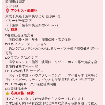
時間帯は固定
シフト制
アクセス・勤務地
京成千原線千葉中央駅より 徒歩約5分
イリーゼ千葉新宿
（千葉県千葉市中央区新宿2-16-22）
待遇
□各種社会保険完備
健康保険・厚生年金・雇用保険・労災保険
□ベネフィットステーション
約140万コンテンツのあらゆるサービスを優待割引価格で利用
可能
□クラブオフ/エクシブ
温泉やレジャー施設、映画館、リゾートホテル等の施設を会
員優待価格で利用可能
□HITOWA内割引サービス
おそうじ本舗（ハウスクリーニング）、マイ暮らす（家事代
行）・ベビーシッティングなどを従業員割引価格で利用可能
□HITOWA内サークル活動補助制度
□従業員持株会
応募資格・経験
ほとんどのスタッフが未経験からスタートしています。
まずは盛り付けや食器洗浄など簡単な業務から順を追って覚え