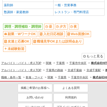
シニア（60代～）活躍中
ボーナス・賞与あり
薬剤師
一般・営業事務
昇給あり
時間固定シフト制
塾講師・家庭教師
レストラン・専門料理店
時間や曜日が選べる・シフト自由
禁煙・分煙
交通費支給
社会保険あり
調理・調理補助・調理師
昼
夕方
夜
家賃補助・住宅手当有
まかない・食事補助
副業・WワークOK
入社日応相談
Web面接OK
産休・育休取得実績あり
退職金・財形貯蓄制度あり
友達と応募OK
職場見学OKまたは説明会あり
各種手当（家族・役職・インセン
社割・特典あり
ティブなど）あり
未経験歓迎
制服貸与
研修制度あり
もっと見る
社員登用あり
アルバイト・バイト・求人TOP
関東
千葉県
千葉市中央区
株式会社HI
同じ職種から求人を探す
アルバイト・バイト・求人TOP
千葉県の路線
京成千葉線
京成千葉駅
職種・条件一覧
飲食・フード
関東
千葉県
千葉市中央区
株式会社H
飲食・フード
調理・調理補助・調理師
掲載ご希望のお客様へ
よくある質問
同じ特徴から求人を探す
お問い合わせ
利用規約
副業・WワークOK
未経験歓迎