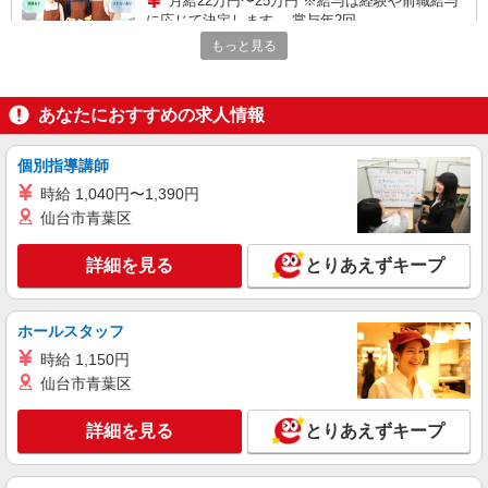
月給22万円〜25万円 ※給与は経験や前職給与
に応じて決定します。 賞与年2回
もっと見る
千葉市中央区内学校 （千葉県千葉市中央区宮
崎2-3-13）
あなたにおすすめの求人情報
詳細を見る
キープ
個別指導講師
アルバイト
パート
ケンタッキーフライドチキン 蘇我店
時給 1,040円〜1,390円
カウンター・キッチンスタッフ ＜優先募集日
仙台市青葉区
時＞平日（月〜金） 9:00〜14:00
時給1200円
詳細を見る
とりあえずキープ
千葉県千葉市中央区南町1-2-12
ホールスタッフ
詳細を見る
キープ
時給 1,150円
仙台市青葉区
アルバイト
パート
ケンタッキーフライドチキン ペリエ千葉店
詳細を見る
とりあえずキープ
カウンター・キッチンスタッフ ＜優先募集日
時＞土日祝 11:00〜17:00
時給1150円