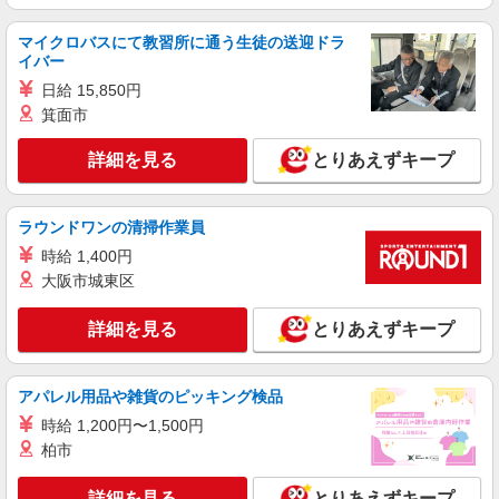
詳細を見る
キープ
マイクロバスにて教習所に通う生徒の送迎ドラ
アルバイト
パート
イバー
すき家 千葉蘇我店
日給 15,850円
すき家の店舗スタッフ（接客・調理・清掃な
箕面市
ど）
時給1,180円 ※22:00〜翌5:00：時給1,475円 ※
詳細を見る
とりあえずキープ
高校生時給1,140円 ※早朝手当（5:00〜9:00）時給
＋150円
千葉県千葉市中央区南町1-2-9
ラウンドワンの清掃作業員
詳細を見る
キープ
時給 1,400円
大阪市城東区
アルバイト
パート
すき家 西千葉駅前店
詳細を見る
とりあえずキープ
すき家の店舗スタッフ（接客・調理・清掃な
ど）
アパレル用品や雑貨のピッキング検品
時給1,150円 ※22:00〜翌5:00：時給1,438円 ※
高校生時給1,140円 ※早朝手当（5:00〜9:00）時給
時給 1,200円〜1,500円
＋150円
千葉県千葉市中央区春日2-25-1竹久ビル1F
柏市
詳細を見る
詳細を見る
とりあえずキープ