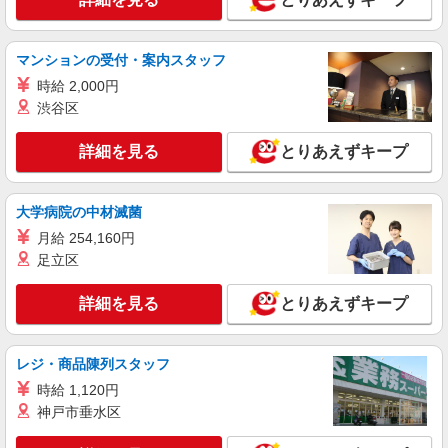
キープ
アルバイト
パート
マンションの受付・案内スタッフ
なか卯 蘇我店
時給 2,000円
接客・調理スタッフ（簡単な接客・調理・清
掃・など）
渋谷区
時給1463円 ■特別手当 特別時給〈5:00-9:00も
深夜時給と同額〉
詳細を見る
とりあえずキープ
千葉県千葉市中央区南町2丁目10番17号 STC
ビル
大学病院の中材滅菌
詳細を見る
月給 254,160円
キープ
足立区
アルバイト
パート
なか卯 蘇我店
詳細を見る
とりあえずキープ
接客・調理スタッフ（簡単な接客・調理・清
掃・など）
レジ・商品陳列スタッフ
時給1170円 22:00〜翌5:00：時給1463円 高校
生：時給1150円 ■特別手当 特別時給〈5:00-9:00も
時給 1,120円
深夜時給と同額〉
神戸市垂水区
千葉県千葉市中央区南町2丁目10番17号 STC
ビル