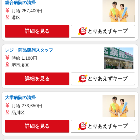
総合病院の清掃
千葉県千葉市中央区新千葉1-1-1
月給 257,400円
港区
詳細を見る
キープ
詳細を見る
とりあえずキープ
アルバイト
パート
ケンタッキーフライドチキン 千葉中央Mio店
カウンター・キッチンスタッフ ＜優先募集日
レジ・商品陳列スタッフ
時＞平日（月〜金） 9:00〜14:00
時給 1,180円
時給1150円
堺市堺区
千葉県千葉市中央区本千葉15-1
詳細を見る
とりあえずキープ
詳細を見る
キープ
アルバイト
パート
大学病院の清掃
コンパスグループ・ジャパン株式会社 39681_p
月給 273,650円
調理補助【アルバイト・パート】
品川区
時給1,250円〜1,350円 試用期間中 時給1,250
円〜1,350円(試用期間2ヶ月) 5:30〜9:00 時給1,350
詳細を見る
とりあえずキープ
円以上 残業が発生した場合、残業代を1分単位で
グッドタイムリビング 千葉みなと駅前通
別途支給します。
（千葉県千葉市中央区中央港１丁目１５?８）