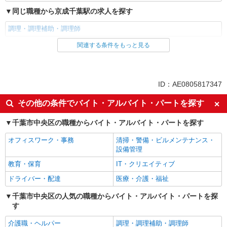
同じ職種から京成千葉駅の求人を探す
調理・調理補助・調理師
関連する条件をもっと見る
同じ雇用形態から京成千葉駅の求人を探す
アルバイト
パート
同じ特徴から京成千葉駅の求人を探す
ID：AE0805817347
昼
夕方
その他の条件でバイト・アルバイト・パートを探す
夜
副業・WワークOK
千葉市中央区の職種からバイト・アルバイト・パートを探す
入社日応相談
Web面接OK
オフィスワーク・事務
清掃・警備・ビルメンテナンス・
友達と応募OK
職場見学OKまたは説明会あり
設備管理
未経験歓迎
経験者・有資格者歓迎
教育・保育
IT・クリエイティブ
新卒・第二新卒歓迎
女性活躍中
ドライバー・配達
医療・介護・福祉
主婦・主夫歓迎
フリーター歓迎
千葉市中央区の人気の職種からバイト・アルバイト・パートを探
学歴不問
ブランクOK
す
ミドル（40代～）活躍中
エルダー（50代～）活躍中
介護職・ヘルパー
調理・調理補助・調理師