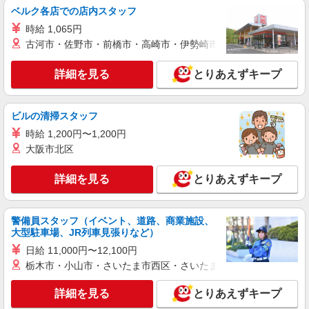
ベルク各店での店内スタッフ
詳細を見る
キープ
時給 1,065円
古河市・佐野市・前橋市・高崎市・伊勢崎市・太田市・館林市・
アルバイト
パート
SOMPOケア ラヴィーレ 千葉椿森
詳細を見る
とりあえずキープ
調理・食器洗浄・発注
時給1200円〜1350円 ※経験等による ★早朝時
給（5:00〜8:00）時給＋100円 ★希望収入があり
ビルの清掃スタッフ
ましたら、ご相談いただければ希望条件に合うか
千葉県千葉市中央区椿森6丁目3-5
時給 1,200円〜1,200円
の確認もいたします。 ★時間外手当別途支給 ★上
大阪市北区
記金額は働きがい向上手当を含みます。 ★働きが
詳細を見る
キープ
い向上手当※26年6月改定（地域により異なる）
社会保険加入者は更に＋50円
詳細を見る
とりあえずキープ
アルバイト
パート
コンパスグループ・ジャパン株式会社 39681_p
警備員スタッフ（イベント、道路、商業施設、
調理師【アルバイト・パート】
大型駐車場、JR列車見張りなど）
時給1,700円以上 試用期間中 時給1,700円以上
日給 11,000円〜12,100円
(試用期間2ヶ月) 残業が発生した場合、残業代を1
栃木市・小山市・さいたま市西区・さいたま市岩槻区・久喜市・
分単位で別途支給します。
グッドタイムリビング 千葉みなと駅前通
（千葉県千葉市中央区中央港１丁目１５?８）
詳細を見る
とりあえずキープ