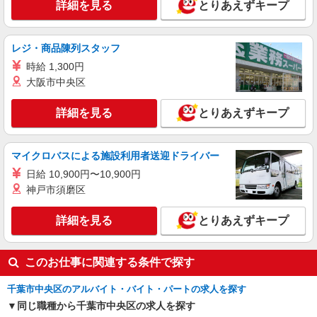
詳細を見る
とりあえずキープ
詳細を見る
キープ
レジ・商品陳列スタッフ
アルバイト
パート
ピザハット 蘇我店
時給 1,300円
大阪市中央区
未経験OK！ピザハットピザメイクスタッフ
（インストア）
詳細を見る
とりあえずキープ
時給1,150円以上 平日 時給1,150円以上 土日・
祝日 時給1,150円以上 高校生 時給1,150円以上
千葉県千葉市中央区南町1-2-12
マイクロバスによる施設利用者送迎ドライバー
日給 10,900円〜10,900円
詳細を見る
キープ
神戸市須磨区
詳細を見る
とりあえずキープ
このお仕事に関連する条件で探す
千葉市中央区のアルバイト・バイト・パートの求人を探す
同じ職種から千葉市中央区の求人を探す