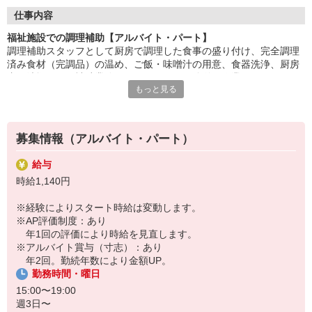
盛付け・配膳・洗浄など、調理師のサポートが中心。
仕事内容
丁寧な研修があるので、未経験・ブランクのある方も安心です。
福祉施設での調理補助【アルバイト・パート】
調理補助スタッフとして厨房で調理した食事の盛り付け、完全調理
「ありがとう」の言葉が、毎日の励みに。誰かの暮らしを支え
済み食材（完調品）の温め、ご飯・味噌汁の用意、食器洗浄、厨房
る、
内の清掃などの補助業務をお願いします。簡単な作業なのでスキル
あたたかいお仕事です。
もっと見る
は必要ありません。お仕事復帰の方や未経験スタートの方大歓迎で
す！先輩が丁寧にサポートしますのでご安心ください。
HITOWAのフードサービスカンパニーは、全国300以上の施設で
給食運営を行う業界大手。
地域に根ざしたサービスを展開し、安心・安全な食事づくりを支
募集情報（アルバイト・パート）
えています。
給与
時給1,140円
※経験によりスタート時給は変動します。
※AP評価制度：あり
年1回の評価により時給を見直します。
※アルバイト賞与（寸志）：あり
年2回。勤続年数により金額UP。
勤務時間・曜日
15:00〜19:00
週3日〜