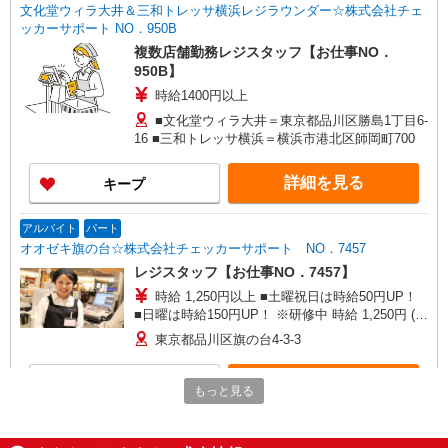
文化堂ウィラ大井＆三和トレッサ横浜レジラウンダー☆株式会社チェ
ッカーサポート NO．950B
複数店舗勤務レジスタッフ【お仕事NO．
950B】
時給1400円以上
■文化堂ウィラ大井＝東京都品川区勝島1丁目6-
16 ■三和トレッサ横浜＝横浜市港北区師岡町700
詳細を見る
キープ
アルバイト
パート
オオゼキ旗の台☆株式会社チェッカーサポート NO．7457
レジスタッフ【お仕事NO．7457】
時給 1,250円以上 ■土曜祝日は時給50円UP！
■日曜は時給150円UP！ ※研修中 時給 1,250円 (研
修期間 25時間 ) ※高校生も同時給
東京都品川区旗の台4-3-3
詳細を見る
キープ
もっと見る
アルバイト
パート