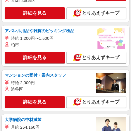
大阪市城東区
パート
詳細を見る
とりあえずキープ
ライフ大崎ニューシティ店（店舗コード878）
青果
時給1,235円以上
アパレル用品や雑貨のピッキング検品
ライフ大崎ニューシティ店 東京都品川区大崎
時給 1,200円〜1,500円
1-6-45号館
柏市
詳細を見る
キープ
詳細を見る
とりあえずキープ
パート
ライフコーポレーション東京本社（店舗コード600）
マンションの受付・案内スタッフ
電話受付やデータ入力などのスーパー本社事務
時給 2,000円
スタッフ
渋谷区
時給1,235円以上 日曜・祝日 時給1,335円以上
業務習得状況により時給アップ！ 5円ずつの昇給
詳細を見る
とりあえずキープ
ステップで最大200円加給！
ライフコーポレーション東京本社 東京都品川
区東品川4-12-3 品川シーサイドTSタワー
大学病院の中材滅菌
詳細を見る
キープ
月給 254,160円