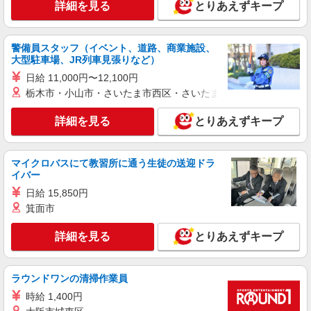
1-6-45号館
詳細を見る
とりあえずキープ
詳細を見る
キープ
警備員スタッフ（イベント、道路、商業施設、
大型駐車場、JR列車見張りなど）
アルバイト
ライフ大崎百反通店（店舗コード864）
日給 11,000円〜12,100円
栃木市・小山市・さいたま市西区・さいたま市岩槻区・久喜市・
作業場清掃
時給1,250円 高校生（21:45まで） 時給1,250円
詳細を見る
とりあえずキープ
ライフ大崎百反通店 東京都品川区大崎4-13-2
詳細を見る
キープ
マイクロバスにて教習所に通う生徒の送迎ドラ
イバー
パート
日給 15,850円
ライフ大崎ニューシティ店（店舗コード878）
箕面市
デイリー・加工食品
詳細を見る
とりあえずキープ
時給1,235円以上
ライフ大崎ニューシティ店 東京都品川区大崎
1-6-45号館
ラウンドワンの清掃作業員
時給 1,400円
詳細を見る
キープ