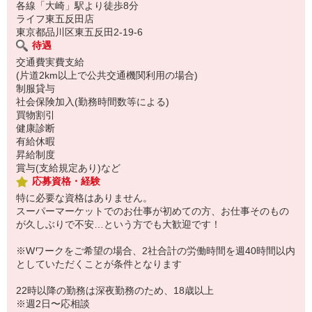
各線「大崎」駅より徒歩8分
ライフ東五反田店
東京都品川区東五反田2-19-6
待遇
交通費実費支給
(片道2km以上で公共交通機関利用の場合)
制服貸与
社会保険加入(勤務時間数等による)
買物割引
健康診断
有給休暇
昇給制度
賞与(支給規定あり)など
応募資格・経験
特に必要な資格はありません。
スーパーマーケットでのお仕事が初めての方、お仕事そのもの
が久しぶりで不安…という方でも大歓迎です！
※Wワークをご希望の場合、2社合計の労働時間を週40時間以内
としていただくことが条件となります
22時以降の勤務は深夜勤務のため、18歳以上
※週2日〜応相談