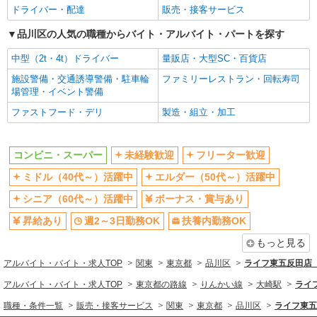
ドライバー・配達
販売・接客サービス
社会保険あり
品川区の人気の職種からバイト・アルバイト・パートを探す
同じ職種から求人を探す
中型（2t・4t）ドライバー
量販店・大型SC・百貨店
販売・接客サービス
施設警備・交通誘導警備・駐車輪
ファミリーレストラン・回転寿司
コンビニ・スーパー
場管理・イベント警備
同じ特徴から求人を探す
ファストフード・デリ
製造・組立・加工
未経験歓迎
ミドル（40代～）活躍中
ボーナス・賞与あり
週2～3日勤務OK
コンビニ・スーパー
未経験歓迎
フリーター歓迎
扶養内勤務OK
交通費支給
ミドル（40代～）活躍中
エルダー（50代～）活躍中
社会保険あり
シニア（60代～）活躍中
ボーナス・賞与あり
昇給あり
週2～3日勤務OK
扶養内勤務OK
もっと見る
アルバイト・バイト・求人TOP
関東
東京都
品川区
ライフ東五反田店（
アルバイト・バイト・求人TOP
東京都の路線
りんかい線
大崎駅
ライ
職種・条件一覧
販売・接客サービス
関東
東京都
品川区
ライフ東五