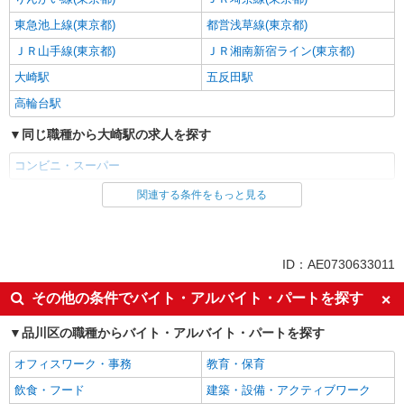
東急池上線(東京都)
都営浅草線(東京都)
ＪＲ山手線(東京都)
ＪＲ湘南新宿ライン(東京都)
大崎駅
五反田駅
高輪台駅
同じ職種から大崎駅の求人を探す
コンビニ・スーパー
関連する条件をもっと見る
同じ雇用形態から大崎駅の求人を探す
パート
同じ特徴から大崎駅の求人を探す
ID：AE0730633011
未経験歓迎
フリーター歓迎
その他の条件でバイト・アルバイト・パートを探す
ミドル（40代～）活躍中
エルダー（50代～）活躍中
品川区の職種からバイト・アルバイト・パートを探す
シニア（60代～）活躍中
ボーナス・賞与あり
オフィスワーク・事務
教育・保育
昇給あり
週2～3日勤務OK
飲食・フード
建築・設備・アクティブワーク
扶養内勤務OK
交通費支給