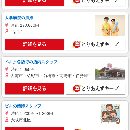
詳細を見る
とりあえずキープ
時給 1,300円以上 ■土曜・祝日は時給50円
UP！ ■日曜は時給150円UP！ 研修中 時給 1,250
円 (研修期間 25 時間 ) ◇高校生も同時給
東京都品川区平塚2-18-9
大学病院の清掃
月給 273,650円
詳細を見る
キープ
品川区
アルバイト
詳細を見る
とりあえずキープ
ライフ大井町トラックス店（店舗コード683）
レジ
時給1,300円 別途深夜手当あり
ベルク各店での店内スタッフ
ライフ大井町トラックス店 東京都品川区広町
時給 1,065円
二丁目1番3号
古河市・佐野市・前橋市・高崎市・伊勢崎市・太田市・館林市・
詳細を見る
キープ
詳細を見る
とりあえずキープ
パート
ライフ大崎ニューシティ店（店舗コード878）
ビルの清掃スタッフ
惣菜
時給 1,200円〜1,200円
時給1,235円以上 日曜、祝日+100円
大阪市北区
ライフ大崎ニューシティ店 東京都品川区大崎