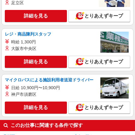
足立区
パート
ライフ大崎百反通店（店舗コード864）
詳細を見る
とりあえずキープ
青果
時給1,235円以上
レジ・商品陳列スタッフ
ライフ大崎百反通店 東京都品川区大崎4-13-2
時給 1,300円
詳細を見る
キープ
大阪市中央区
詳細を見る
とりあえずキープ
アルバイト
ライフ大崎ニューシティ店（店舗コード878）
ベーカリー
マイクロバスによる施設利用者送迎ドライバー
時給1,235円
日給 10,900円〜10,900円
ライフ大崎ニューシティ店 東京都品川区大崎
神戸市須磨区
1-6-45号館
詳細を見る
とりあえずキープ
詳細を見る
キープ
このお仕事に関連する条件で探す