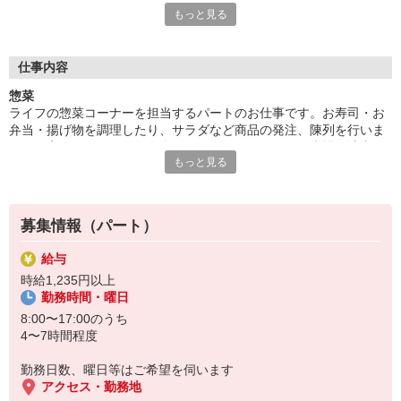
もっと見る
らっしゃるので、温かいコミュニケーションが生まれます。接客
の本当の面白さを実感できるお仕事です。
■がんばり次第でボーナス有
仕事内容
ライフのパート求人はボーナスあり！規定の等級に達したパート
惣菜
さんには、そのがんばりに「ありがとう」の気持ちをこめてボー
ライフの惣菜コーナーを担当するパートのお仕事です。お寿司・お
ナスを支給いたします。等級が上がれば時給が上がりさらにボー
弁当・揚げ物を調理したり、サラダなど商品の発注、陳列を行いま
ナスもゲットできるので、がんばりが目に見えてやる気もますま
す。お客さまにお買い物を楽しんでいただけるよう、売場を演出す
すアップ！無理のないパート勤務でもやりがいを得られます。
もっと見る
るのも大事なお仕事！自分のお買い物経験や家庭料理の延長で始め
やすい！主婦さんなどさまざまな方が活躍中です！
募集情報（パート）
給与
時給1,235円以上
勤務時間・曜日
8:00〜17:00のうち
4〜7時間程度
勤務日数、曜日等はご希望を伺います
アクセス・勤務地