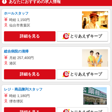
五反田東急☆株式会社チェッカーサポート NO．5189
あなたにおすすめの求人情報
レジスタッフ 【お仕事NO．5189】
時給 1,280円以上 22時以降 時給 1,588円以上
ホールスタッフ
■高校生も同時給
時給 1,150円
東京都品川区東五反田2丁目1-2
仙台市青葉区
詳細を見る
キープ
詳細を見る
とりあえずキープ
アルバイト
パート
文化堂ウィラ大井店☆株式会社チェッカーサポート NO．5913
総合病院の清掃
レジスタッフ【お仕事NO．5913】
月給 257,400円
時給1400円以上 土日祝終日 時給1500円以上 ■
港区
研修中 時給1400円 (研修期間 20 時間 ) ■高校生同
時給
東京都品川区勝島1丁目6-16
詳細を見る
とりあえずキープ
詳細を見る
キープ
レジ・商品陳列スタッフ
時給 1,180円
アルバイト
パート
オオゼキ戸越銀座店☆株式会社チェッカーサポート NO．6715
堺市堺区
レジスタッフ【お仕事NO．6715】