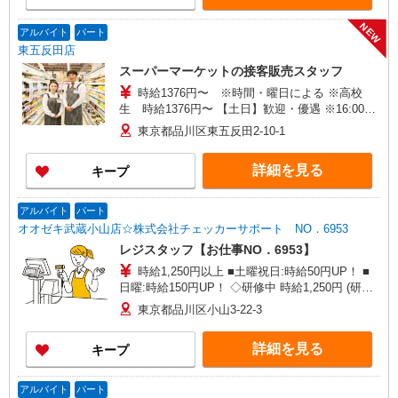
NEW
アルバイト
パート
東五反田店
スーパーマーケットの接客販売スタッフ
時給1376円〜 ※時間・曜日による ※高校
生 時給1376円〜 【土日】歓迎・優遇 ※16:00〜
21:00 時給＋100円 ※21:00〜翌2:00 時給＋200
東京都品川区東五反田2-10-1
円
詳細を見る
キープ
アルバイト
パート
オオゼキ武蔵小山店☆株式会社チェッカーサポート NO．6953
レジスタッフ【お仕事NO．6953】
時給1,250円以上 ■土曜祝日:時給50円UP！ ■
日曜:時給150円UP！ ◇研修中 時給1,250円 (研修
期間 25 時間 ) ◇高校生同時給
東京都品川区小山3-22-3
詳細を見る
キープ
アルバイト
パート