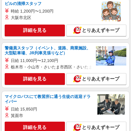
ビルの清掃スタッフ
パート
時給 1,200円〜1,200円
ライフ東五反田店（店舗コード612）
大阪市北区
惣菜
詳細を見る
時給1,235円以上
とりあえずキープ
ライフ東五反田店 東京都品川区東五反田2-19-
6
警備員スタッフ（イベント、道路、商業施設、
大型駐車場、JR列車見張りなど）
詳細を見る
キープ
日給 11,000円〜12,100円
栃木市・小山市・さいたま市西区・さいたま市岩槻区・久喜市・
アルバイト
ライフドラッグプラス品川御殿山店（店舗コード618）
詳細を見る
とりあえずキープ
作業場清掃
時給1,500円以上
ライフドラッグプラス品川御殿山店 東京都品
マイクロバスにて教習所に通う生徒の送迎ドラ
イバー
川区北品川5-4-1
日給 15,850円
詳細を見る
キープ
箕面市
詳細を見る
とりあえずキープ
パート