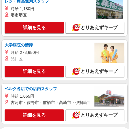
レジ・商品陳列スタッフ
詳細を見る
キープ
時給 1,180円
堺市堺区
パート
ライフドラッグプラス品川御殿山店（店舗コード618）
詳細を見る
とりあえずキープ
惣菜
時給1,235円以上
大学病院の清掃
ライフドラッグプラス品川御殿山店 東京都品
川区北品川5-4-1
月給 273,650円
品川区
詳細を見る
キープ
詳細を見る
とりあえずキープ
パート
ライフ大井町トラックス店（店舗コード683）
ベーカリー
ベルク各店での店内スタッフ
時給1,300円以上 日曜祝日 時給1,400円以上 17
時給 1,065円
時以降 時給1,400円以上 20時以降 時給1,500円以
古河市・佐野市・前橋市・高崎市・伊勢崎市・太田市・館林市・
上
ライフ大井町トラックス店 東京都品川区広町
二丁目1番3号
詳細を見る
とりあえずキープ
詳細を見る
キープ