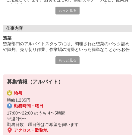
が入社時からしっかりとサポートを行いますので、未経験やアル
もっと見る
バイトデビューの方も安心。雰囲気やチームワークのよさなど、
スタッフみんなが気持ちよく働ける環境が自慢です！
■目利きのプロを目指す！
仕事内容
ライフの自慢は、安全で新鮮な高品質の食材を取り扱っているこ
惣菜
と。お仕事をしながら直接見たり触れたりすることで、自然と旬
惣菜部門のアルバイトスタッフには、調理された惣菜のパック詰め
の素材や品質のよさを見極めるスキルが身につきます。将来は、
や陳列、売り切り作業、作業場の清掃といった簡単なことからお任
料理人や目利きのプロを目指したいという学生さんは、アルバイ
せしていきます。基本作業に慣れたあとは、揚げ物や食材のカット
トで働きながら腕を磨くことが可能です！
もっと見る
など、惣菜の調理も覚えてください。学校と両立しながらお料理ス
キルもUPする、学生さん大歓迎のバイトです！
募集情報（アルバイト）
給与
時給1,235円
勤務時間・曜日
17:00〜22:00 のうち 4〜5時間
※週2日〜
勤務日数、曜日等はご希望を伺います
アクセス・勤務地