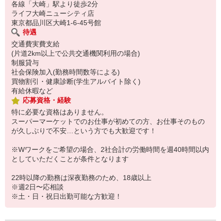
各線「大崎」駅より徒歩2分
ライフ大崎ニューシティ店
東京都品川区大崎1-6-45号館
待遇
交通費実費支給
(片道2km以上で公共交通機関利用の場合)
制服貸与
社会保険加入(勤務時間数等による)
買物割引・健康診断(学生アルバイト除く)
有給休暇など
応募資格・経験
特に必要な資格はありません。
スーパーマーケットでのお仕事が初めての方、お仕事そのもの
が久しぶりで不安…という方でも大歓迎です！
※Wワークをご希望の場合、2社合計の労働時間を週40時間以内
としていただくことが条件となります
22時以降の勤務は深夜勤務のため、18歳以上
※週2日〜応相談
※土・日・祝日出勤可能な方歓迎！