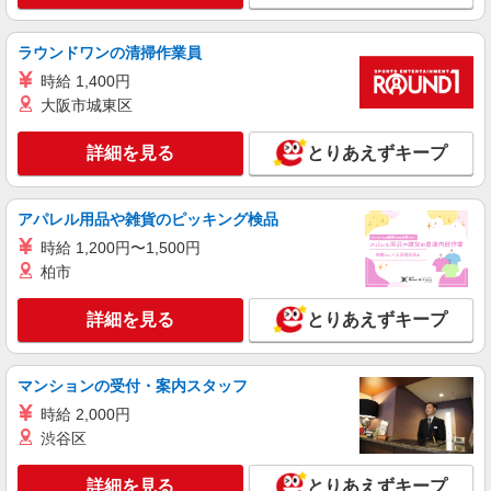
ライフ大崎百反通店（店舗コード864）
青果
ラウンドワンの清掃作業員
時給1,235円以上
時給 1,400円
ライフ大崎百反通店 東京都品川区大崎4-13-2
大阪市城東区
詳細を見る
キープ
詳細を見る
とりあえずキープ
パート
ライフ大崎百反通店（店舗コード864）
アパレル用品や雑貨のピッキング検品
精肉
時給 1,200円〜1,500円
時給1,235円以上
柏市
ライフ大崎百反通店 東京都品川区大崎4-13-2
詳細を見る
とりあえずキープ
詳細を見る
キープ
マンションの受付・案内スタッフ
アルバイト
時給 2,000円
ライフ大崎ニューシティ店（店舗コード878）
渋谷区
（早朝）荷受け・商品陳列
時給1,500円
詳細を見る
とりあえずキープ