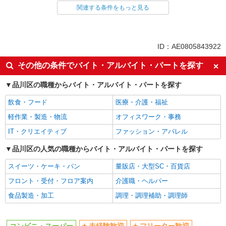
関連する条件をもっと見る
同じ雇用形態から大崎駅の求人を探す
アルバイト
同じ特徴から大崎駅の求人を探す
ID：AE0805843922
未経験歓迎
フリーター歓迎
その他の条件でバイト・アルバイト・パートを探す
ミドル（40代～）活躍中
エルダー（50代～）活躍中
品川区の職種からバイト・アルバイト・パートを探す
シニア（60代～）活躍中
ボーナス・賞与あり
飲食・フード
医療・介護・福祉
昇給あり
週2～3日勤務OK
軽作業・製造・物流
オフィスワーク・事務
扶養内勤務OK
交通費支給
IT・クリエイティブ
ファッション・アパレル
社会保険あり
品川区の人気の職種からバイト・アルバイト・パートを探す
同じ職種から求人を探す
スイーツ・ケーキ・パン
量販店・大型SC・百貨店
販売・接客サービス
フロント・受付・フロア案内
介護職・ヘルパー
コンビニ・スーパー
食品製造・加工
調理・調理補助・調理師
同じ特徴から求人を探す
未経験歓迎
ミドル（40代～）活躍中