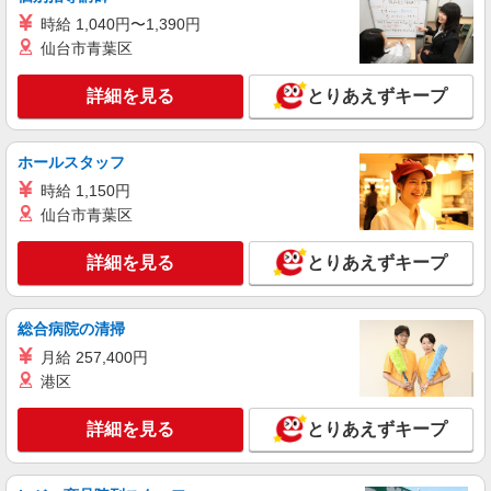
ライフ大井町トラックス店 東京都品川区広町
二丁目1番3号
時給 1,040円〜1,390円
仙台市青葉区
詳細を見る
キープ
詳細を見る
とりあえずキープ
パート
ライフ東五反田店（店舗コード612）
ホールスタッフ
レジ
時給 1,150円
時給1,235円以上
仙台市青葉区
ライフ東五反田店 東京都品川区東五反田2-19-
6
詳細を見る
とりあえずキープ
詳細を見る
キープ
総合病院の清掃
パート
月給 257,400円
ライフ大崎ニューシティ店（店舗コード878）
港区
日用雑貨
時給1,235円以上
詳細を見る
とりあえずキープ
ライフ大崎ニューシティ店 東京都品川区大崎
1-6-45号館