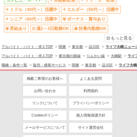
コンビニ・スーパー
未経験歓迎
フリーター歓迎
ボーナス・賞与あり
週2～3日勤務OK
ミドル（40代～）活躍中
エルダー（50代～）活躍中
扶養内勤務OK
交通費支給
シニア（60代～）活躍中
ボーナス・賞与あり
社会保険あり
昇給あり
週2～3日勤務OK
扶養内勤務OK
もっと見る
アルバイト・バイト・求人TOP
関東
東京都
品川区
ライフ大崎ニュー
アルバイト・バイト・求人TOP
東京都の路線
りんかい線
大崎駅
ライ
職種・条件一覧
販売・接客サービス
関東
東京都
品川区
ライフ大崎
掲載ご希望のお客様へ
よくある質問
お問い合わせ
利用規約
リンクについて
プライバシーポリシー
Cookieポリシー
個人情報保護方針
メールサービスについて
サイト運営会社