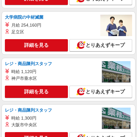
ライフ大崎ニューシティ店 東京都品川区大崎
1-6-45号館
大学病院の中材滅菌
詳細を見る
キープ
月給 254,160円
足立区
パート
ライフドラッグプラス品川御殿山店（店舗コード618）
詳細を見る
とりあえずキープ
レジ
時給1,235円以上
ライフドラッグプラス品川御殿山店 東京都品
レジ・商品陳列スタッフ
川区北品川5-4-1
時給 1,120円
神戸市垂水区
詳細を見る
キープ
詳細を見る
とりあえずキープ
レジ・商品陳列スタッフ
時給 1,300円
大阪市中央区