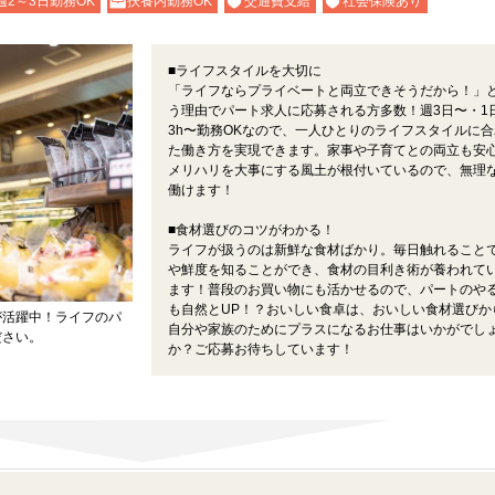
週2～3日勤務OK
扶養内勤務OK
交通費支給
社会保険あり
■ライフスタイルを大切に
「ライフならプライベートと両立できそうだから！」
う理由でパート求人に応募される方多数！週3日〜・1
3h〜勤務OKなので、一人ひとりのライフスタイルに合
た働き方を実現できます。家事や子育てとの両立も安
メリハリを大事にする風土が根付いているので、無理
働けます！
■食材選びのコツがわかる！
ライフが扱うのは新鮮な食材ばかり。毎日触れること
や鮮度を知ることができ、食材の目利き術が養われて
ます！普段のお買い物にも活かせるので、パートのや
も自然とUP！？おいしい食卓は、おいしい食材選びか
が活躍中！ライフのパ
自分や家族のためにプラスになるお仕事はいかがでし
ださい。
か？ご応募お待ちしています！