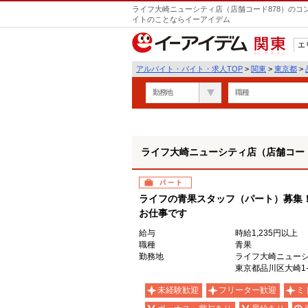
ライフ大崎ニューシティ店（店舗コード878）のコ
イトのことならイーアイデム
エ
関東
アルバイト・バイト・求人TOP
>
関東
>
東京都
>
勤務地
職種
ライフ大崎ニューシティ店（店舗コード
パート
ライフの青果スタッフ（パート）募集
お仕事です
給与
時給1,235円以上
職種
青果
勤務地
ライフ大崎ニュー
東京都品川区大崎1-
未経験歓迎
フリーター歓迎
ミ