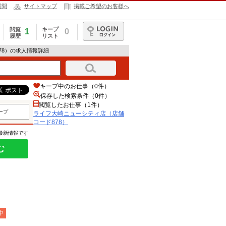
質問
サイトマップ
掲載ご希望のお客様へ
閲覧
キープ
1
0
履歴
リスト
ログイン
78）の求人情報詳細
キープ中のお仕事（0件）
保存した検索条件（
0
件）
閲覧したお仕事（1件）
ープ
ライフ大崎ニューシティ店（店舗
コード878）
の最新情報です
む
中