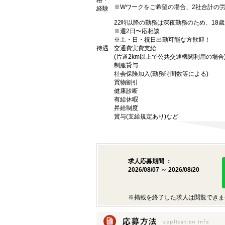
格・
※Wワークをご希望の場合、2社合計の
経験
22時以降の勤務は深夜勤務のため、18
※週2日〜応相談
※土・日・祝日出勤可能な方歓迎！
待遇
交通費実費支給
(片道2km以上で公共交通機関利用の場合
制服貸与
社会保険加入(勤務時間数等による)
買物割引
健康診断
有給休暇
昇給制度
賞与(支給規定あり)など
求人応募期間 ：
2026/08/07 ～ 2026/08/20
※掲載を終了した求人は閲覧できま