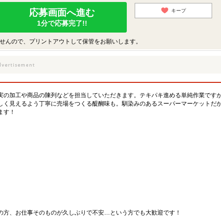
応募画面へ進む
キープ
1分で応募完了!!
せんので、プリントアウトして保管をお願いします。
実の加工や商品の陳列などを担当していただきます。テキパキ進める単純作業です
しく見えるよう丁寧に売場をつくる醍醐味も。馴染みのあるスーパーマーケットだ
ます！
の方、お仕事そのものが久しぶりで不安…という方でも大歓迎です！