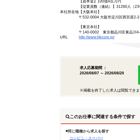
【資本金】100億4百万円
【従業員数（連結）】31260人（2
本社所在地
【大阪本社】
〒532-0004 大阪市淀川区西宮原2-2-
【東京本社】
〒140-0002 東京都品川区東品川4
URL
http://www.lifecorp.jp/
求人応募期間 ：
2026/08/07 ～ 2026/08/20
※掲載を終了した求人は閲覧できま
このお仕事に関連する条件で探す
同じ職種から求人を探す
コンビニ・スーパー