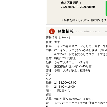
求人応募期間 ：
2026/08/07 ～ 2026/08/20
※掲載を終了した求人は閲覧できま
募集情報（パート）
職種
青果
仕事
ライフの青果スタッフとして、青果・果
内容
にラインナップが変わる楽しさや、おい
めてのパートでも安心してスタートでき
給与
時給1,235円以上
勤務
ライフ大崎ニューシティ店
地
東京都品川区大崎1-6-45号館
交通
各線「大崎」駅より徒歩2分
アク
セス
勤務
1）13:00〜17:00
時
2）8:00〜16:00
間・
週2日から
曜日
応募
特に必要な資格はありません。
資
スーパーマーケットでのお仕事が初めて