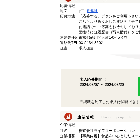
応募情報
地図
勤務地
応募方法
「応募する」ボタンをご利用下さい
こちらより折り返しご連絡をさせて
お電話でのご応募もお待ちしており
面接時には履歴書（写真貼付）をご
連絡先住所
東京都品川区大崎1-6-45号館
連絡先TEL
03-5434-3202
担当
求人担当
求人応募期間 ：
2026/08/07 ～ 2026/08/20
※掲載を終了した求人は閲覧できま
企業情報
社名
株式会社ライフコーポレーション
企業概要
【事業内容】食品を中心としたスー