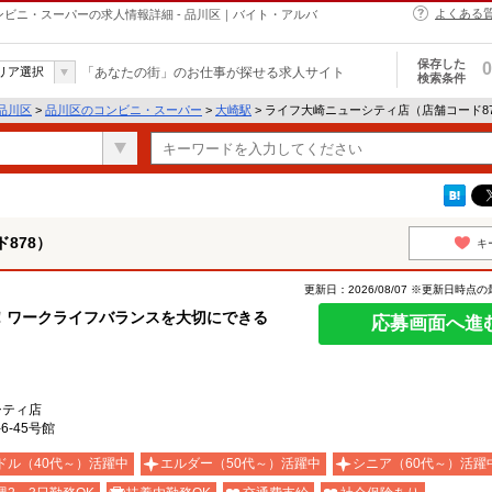
よくある
ンビニ・スーパーの求人情報詳細 - 品川区｜バイト・アルバ
保存した
0
リア選択
「あなたの街」のお仕事が探せる求人サイト
検索条件
品川区
>
品川区のコンビニ・スーパー
>
大崎駅
> ライフ大崎ニューシティ店（店舗コード8
878）
キ
更新日：2026/08/07 ※更新日時点
！ワークライフバランスを大切にできる
応募画面へ進
シティ店
6-45号館
ドル（40代～）活躍中
エルダー（50代～）活躍中
シニア（60代～）活躍