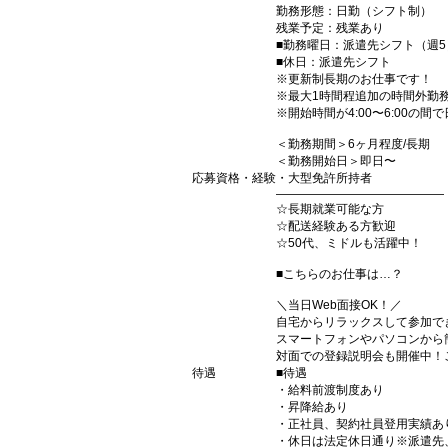
勤務形態：日勤（シフト制）
残業予定：残業あり
■勤務曜日：派遣先シフト（週5
■休日：派遣先シフト
※更新制長期のお仕事です！
※最大1時間程追加の時間外勤
※開始時間が4:00〜6:00の
＜勤務期間＞6ヶ月程度/長期
＜勤務開始日＞即日〜
応募資格・経験
・大型免許所持者
――――――――――――――
☆長期就業可能な方
☆配送経験ある方歓迎
☆50代、ミドルも活躍中！
■こちらのお仕事は…？
＼当日Web面接OK！／
自宅からリラックスして参加でき
スマートフォンやパソコンから
対面での登録説明会も開催中！
待遇
■待遇
・給料前渡制度あり
・昇降給あり
・正社員、契約社員登用実績あ
・休日は法定休日通り※派遣先