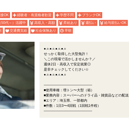
面接OK
経験者・有資格者歓迎
学歴不問
ブランクOK
（50代～）活躍中
高収入・高額
昇給あり
週払い
給与前払いOK
制
交通費支給
社会保険あり
早朝
●.○.●.○.●.○.●.○
せっかく取得した大型免許！
＼この現場で活かしませんか？／
週休2日・高収入で安定就業◎
是非チェックしてください☆
●.○.●.○.●.○.●.○
――――――――――――――
■使用車種：増トン〜大型（箱）
■業務内容：スーパーへのドライ品・雑貨品などの配送
■エリア：埼玉県、一部都内
■件数：1日3〜4回戦（1回戦1件程）
――――――――――――――