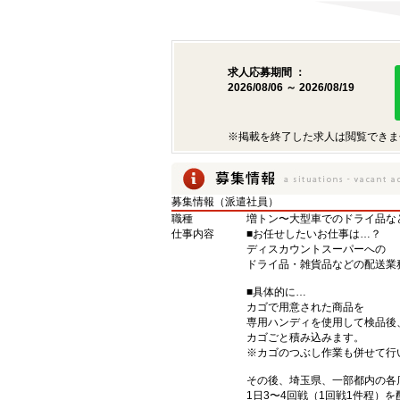
求人応募期間 ：
2026/08/06 ～ 2026/08/19
※掲載を終了した求人は閲覧できま
募集情報（派遣社員）
職種
増トン〜大型車でのドライ品な
仕事内容
■お任せしたいお仕事は…？
ディスカウントスーパーへの
ドライ品・雑貨品などの配送業
■具体的に…
カゴで用意された商品を
専用ハンディを使用して検品後
カゴごと積み込みます。
※カゴのつぶし作業も併せて行
その後、埼玉県、一部都内の各
1日3〜4回戦（1回戦1件程）