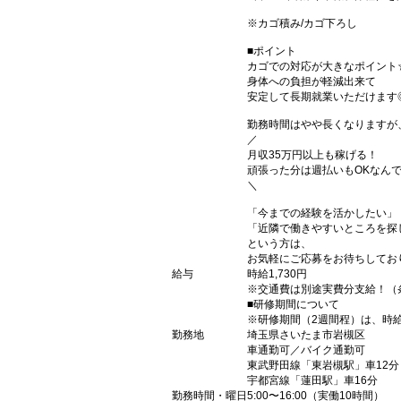
※カゴ積み/カゴ下ろし
■ポイント
カゴでの対応が大きなポイント
身体への負担が軽減出来て
安定して長期就業いただけます
勤務時間はやや長くなりますが
／
月収35万円以上も稼げる！
頑張った分は週払いもOKなんで
＼
「今までの経験を活かしたい」
「近隣で働きやすいところを探
という方は、
お気軽にご応募をお待ちしてお
給与
時給1,730円
※交通費は別途実費分支給！（
■研修期間について
※研修期間（2週間程）は、時給1
勤務地
埼玉県さいたま市岩槻区
車通勤可／バイク通勤可
東武野田線「東岩槻駅」車12分
宇都宮線「蓮田駅」車16分
勤務時間・曜日
5:00〜16:00（実働10時間）