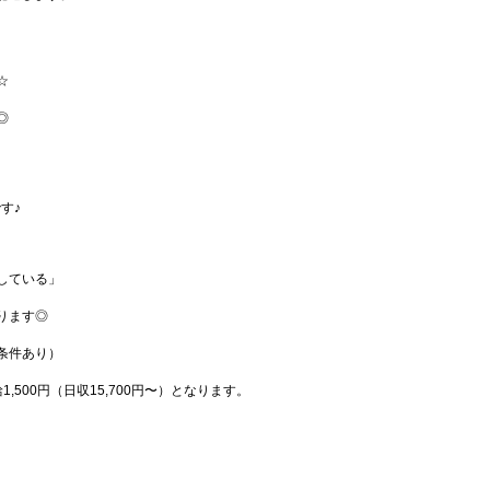
☆
◎
、
す♪
している」
ります◎
条件あり）
,500円（日収15,700円〜）となります。