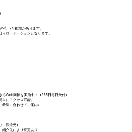
）
務を行う可能性があります。
間で日々ローテーションとなります。
るWeb面接を実施中！（365日毎日受付）
簡単にアクセス可能。
ご希望に合わせてご案内♪
り（派遣元）
、紹介先により変更あり