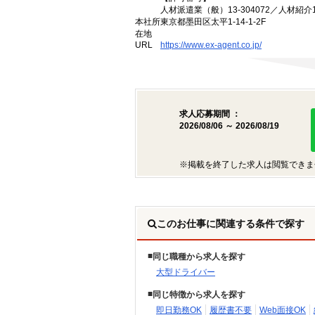
人材派遣業（般）13-304072／人材紹介13
本社所
東京都墨田区太平1-14-1-2F
在地
URL
https://www.ex-agent.co.jp/
求人応募期間 ：
2026/08/06 ～ 2026/08/19
※掲載を終了した求人は閲覧できま
このお仕事に関連する条件で探す
同じ職種から求人を探す
大型ドライバー
同じ特徴から求人を探す
即日勤務OK
履歴書不要
Web面接OK