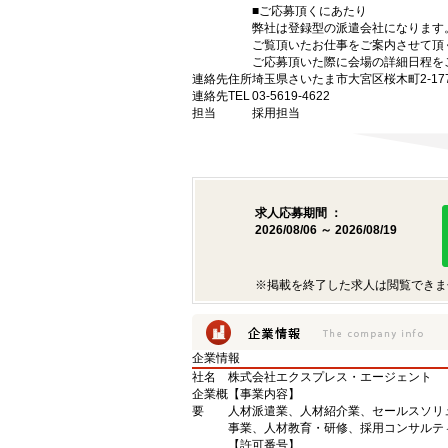
■ご応募頂くにあたり
弊社は登録型の派遣会社になります
ご覧頂いたお仕事をご案内させて頂
ご応募頂いた際に会場の詳細日程を
連絡先住所
埼玉県さいたま市大宮区桜木町2-177
連絡先TEL
03-5619-4622
担当
採用担当
求人応募期間 ：
2026/08/06 ～ 2026/08/19
※掲載を終了した求人は閲覧できま
企業情報
社名
株式会社エクスプレス・エージェント
企業概
【事業内容】
要
人材派遣業、人材紹介業、セールスソリ
事業、人材教育・研修、採用コンサルテ
【許可番号】