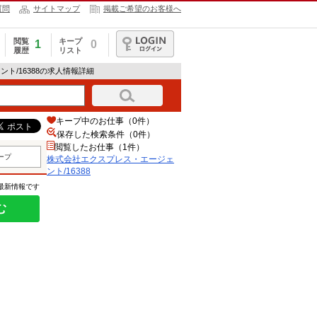
質問
サイトマップ
掲載ご希望のお客様へ
閲覧
キープ
1
0
履歴
リスト
ログイン
ト/16388の求人情報詳細
キープ中のお仕事（0件）
保存した検索条件（
0
件）
閲覧したお仕事（1件）
ープ
株式会社エクスプレス・エージェ
ント/16388
の最新情報です
む