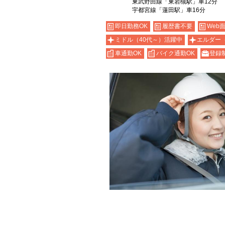
東武野田線「東岩槻駅」車12分
宇都宮線「蓮田駅」車16分
即日勤務OK
履歴書不要
Web
ミドル（40代～）活躍中
エルダー
車通勤OK
バイク通勤OK
登録