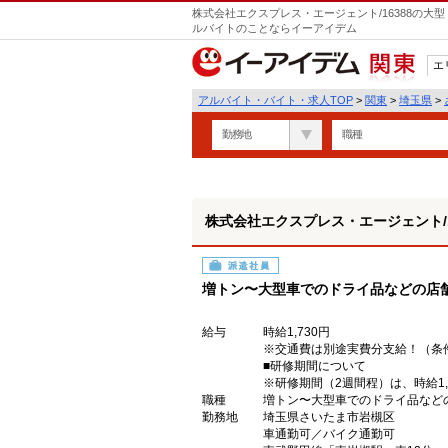
株式会社エクスプレス・エージェント/16388の大
ルバイトのことならイーアイデム
エ
関東
アルバイト・バイト・求人TOP
>
関東
>
埼玉県
>
勤務地
職種
株式会社エクスプレス・エージェント/1
派遣社員
増トン〜大型車でのドライ品などの店
給与
時給1,730円
※交通費は別途実費分支給！（条
■研修期間について
※研修期間（2週間程）は、時給1,5
職種
増トン〜大型車でのドライ品など
勤務地
埼玉県さいたま市岩槻区
車通勤可／バイク通勤可