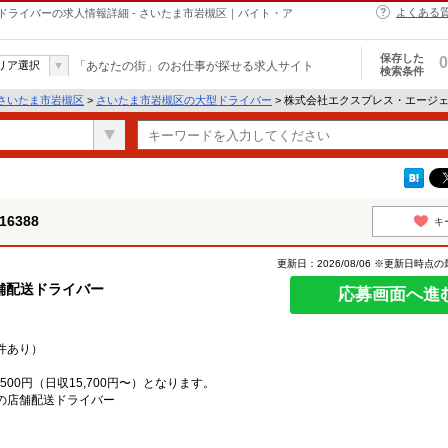
よくある
型ドライバーの求人情報詳細 - さいたま市岩槻区｜バイト・ア
保存した
0
リア選択
「あなたの街」のお仕事が探せる求人サイト
検索条件
さいたま市岩槻区
>
さいたま市岩槻区の大型ドライバー
> 株式会社エクスプレス・エージェン
6388
キ
更新日：2026/08/06 ※更新日時点
舗配送ドライバー
応募画面へ進
件あり）
00円（日収15,700円〜）となります。
の店舗配送ドライバー