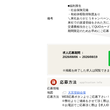
■福利厚生
・社会保険完備
・有給休暇取得制度あり
備考
＼来社ありがとうキャンペーン
来社での派遣登録をされた方に
交通費相当分としてQUOカードP
期間限定のためお早めにご応募
求人応募期間 ：
2026/08/06 ～ 2026/08/19
※掲載を終了した求人は閲覧できま
応募情報
地図
大宮登録会場
応募方法
WEB応募ボタンよりご応募下さい！
※弊社よりご連絡をさせて頂く際は、 
※お電話でご応募頂く際は【求人ID：