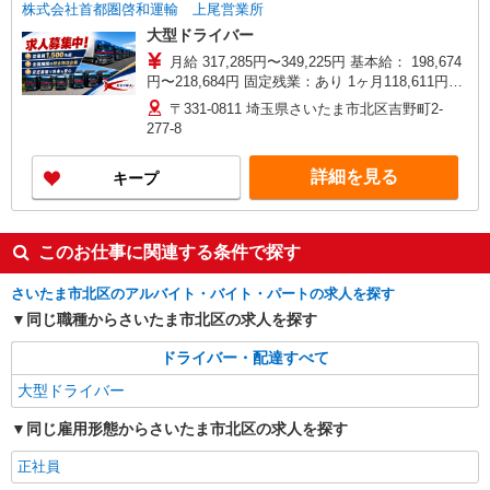
株式会社首都圏啓和運輸 上尾営業所
大型ドライバー
月給 317,285円〜349,225円 基本給： 198,674
円〜218,684円 固定残業：あり 1ヶ月118,611円〜
130,571円(固定残業時間：1ヶ月あたり78時間) 固
〒331-0811 埼玉県さいたま市北区吉野町2-
定残業時間を超えた勤務時間は別途残業代を支給
277-8
一律手当 全員に一律で支払われる通勤・皆勤・家
族手当金額：なし 全員に一律で支払われるその他
詳細を見る
キープ
手当金額：なし 【給与例】40歳 ：月23日勤務 (基
本給)218,684円＋(固定残業手当)130,571円＋(歩合
給+別途残業手当)250,000円＝月収599,255円 月収
599,255円×12ヶ月＝年収7,191,060円＋賞与年2回
このお仕事に関連する条件で探す
さいたま市北区のアルバイト・バイト・パートの求人を探す
同じ職種からさいたま市北区の求人を探す
ドライバー・配達すべて
大型ドライバー
同じ雇用形態からさいたま市北区の求人を探す
正社員