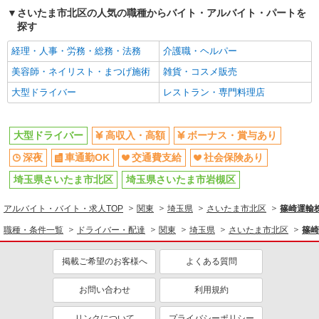
さいたま市北区の人気の職種からバイト・アルバイト・パートを
探す
経理・人事・労務・総務・法務
介護職・ヘルパー
美容師・ネイリスト・まつげ施術
雑貨・コスメ販売
大型ドライバー
レストラン・専門料理店
大型ドライバー
高収入・高額
ボーナス・賞与あり
深夜
車通勤OK
交通費支給
社会保険あり
埼玉県さいたま市北区
埼玉県さいたま市岩槻区
アルバイト・バイト・求人TOP
関東
埼玉県
さいたま市北区
篠崎運輸
職種・条件一覧
ドライバー・配達
関東
埼玉県
さいたま市北区
篠崎
掲載ご希望のお客様へ
よくある質問
お問い合わせ
利用規約
リンクについて
プライバシーポリシー