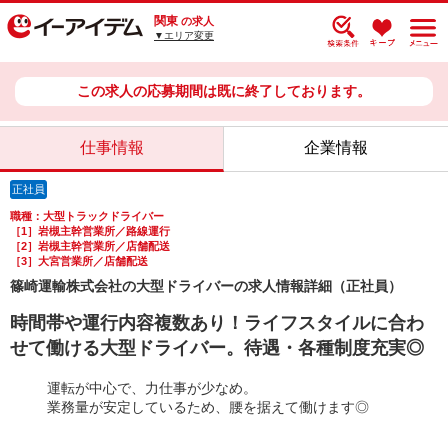
関東
の求人
▼エリア変更
この求人の応募期間は既に終了しております。
仕事情報
企業情報
正社員
職種：大型トラックドライバー
［1］岩槻主幹営業所／路線運行
［2］岩槻主幹営業所／店舗配送
［3］大宮営業所／店舗配送
篠崎運輸株式会社の大型ドライバーの求人情報詳細（正社員）
時間帯や運行内容複数あり！ライフスタイルに合わ
せて働ける大型ドライバー。待遇・各種制度充実◎
運転が中心で、力仕事が少なめ。
業務量が安定しているため、腰を据えて働けます◎