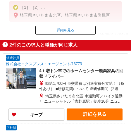
［1］［2］
7t：月給350,000円〜
埼玉県さいたま市北区、埼玉県さいたま市岩槻区
大型：月給380,000円〜
［3］
7t：月給350,000円〜
詳細を見る
ID：AE0601778459
大型：月給380,000〜430,000円 ※経験・能力によ
る
2
件のこの求人と職種が同じ求人
試用期間：1ヶ月〜3ヶ月程度（未経験の場合でも最
掲載期間終了
長3ヶ月となります）
※期間中も月給制となります。
派遣社員
株式会社エクスプレス・エージェント/16773
4ｔ増トン車でのホームセンター廃棄家具の回
収ドライバー
時給1,700円 ※交通費は別途実費分支給！（条
件あり） ■研修期間について ※研修期間（2週間
程）は、時給1,500円（日収12,000円〜）となりま
埼玉県さいたま市北区 車通勤可／バイク通勤
す。
可 ニューシャトル「吉野原駅」徒歩16分 ニュー
シャトル「原市駅」徒歩18分
詳細を見る
キープ
正社員