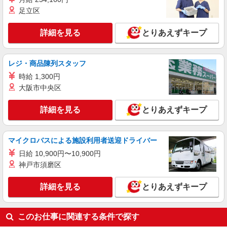
足立区
派遣社員
ランスタッド株式会社 所沢支店（所沢事業所）/FTRZ115273
詳細を見る
とりあえずキープ
仕分け・ピッキング・梱包
時給1800円 夜22時〜翌5時までは深夜時給
2250円 ※交通費実費支給／当社規定あり。
レジ・商品陳列スタッフ
埼玉県川越市 新所沢駅から車15分、バス15分
時給 1,300円
程度
大阪市中央区
詳細を見る
キープ
詳細を見る
とりあえずキープ
派遣社員
ランスタッド株式会社 所沢支店（所沢事業所）/FTRZ115206
マイクロバスによる施設利用者送迎ドライバー
仕分け・ピッキング・梱包
日給 10,900円〜10,900円
時給1400円 月収例：261013円＝1400円×7時間
神戸市須磨区
45分×21日勤務＋残業20時間の場合、交通費別途
支給合 ※交通費実費支給／当社規定あり。
埼玉県川越市 川越駅からバス13分、本川越駅
詳細を見る
とりあえずキープ
からバス16分（職場の目の前にバス停がありま
す）
詳細を見る
キープ
このお仕事に関連する条件で探す