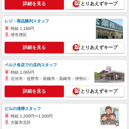
埼玉県川越市芳野台2-8-113（工業団地内）
詳細を見る
とりあえずキープ
詳細を見る
キープ
レジ・商品陳列スタッフ
アルバイト
時給 1,180円
マミーマート鮮魚加工センター
堺市堺区
食品工場での鮮魚パック詰め・加工スタッフ
詳細を見る
とりあえずキープ
＜アルバイト＞ 時給1180円〜※大学生OK、高
卒以上 ★週4日以上の勤務契約の方は、日・祝日
は時給100円UP！
埼玉県川越市大字大袋650番地（川越市場内）
ベルク各店での店内スタッフ
西武新宿線「南大塚駅」より徒歩28分 車・バイ
ク・自転車通勤可（無料駐車場あり）
時給 1,065円
詳細を見る
キープ
古河市・佐野市・前橋市・高崎市・伊勢崎市・太田市・館林市・
詳細を見る
とりあえずキープ
パート
マミーマート鮮魚加工センター
鮮魚パック詰め・加工スタッフ
ビルの清掃スタッフ
＜パート＞ 時給1,210円〜（包丁使用ありのシ
フト［3］は時給1,330円〜） ★土曜・日曜・祝日
時給 1,200円〜1,200円
は時給100円UP！
大阪市北区
埼玉県川越市大字大袋650番地（川越市場内）
車・バイク・自転車通勤可（無料駐車場あり）