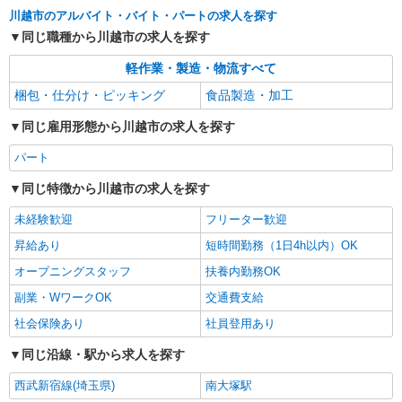
川越市のアルバイト・バイト・パートの求人を探す
派遣社員
同じ職種から川越市の求人を探す
ランスタッド株式会社 所沢支店（所沢事業所）/FTRZ115149
仕分け・ピッキング・梱包
軽作業・製造・物流すべて
時給1500円 お仕事の内容・職種・勤務地によ
梱包・仕分け・ピッキング
食品製造・加工
り異なります ※交通費実費支給／当社規定あり。
埼玉県川越市 お仕事内容により異なります
同じ雇用形態から川越市の求人を探す
パート
詳細を見る
キープ
同じ特徴から川越市の求人を探す
未経験歓迎
フリーター歓迎
昇給あり
短時間勤務（1日4h以内）OK
オープニングスタッフ
扶養内勤務OK
副業・WワークOK
交通費支給
社会保険あり
社員登用あり
同じ沿線・駅から求人を探す
西武新宿線(埼玉県)
南大塚駅