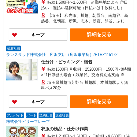
時給1,500円〜1,600円 ※勤務地による ◎日
払い・週払い選択可能（日払いは手数料なし） ◎
残業手当、リーダー手当、深夜手当あり！
【埼玉】 和光市、川越、朝霞台、南越谷、新
越谷、北朝霞、所沢、志木、朝霞、熊谷、ふじみ
野、 上福岡、せんげん台、越谷レイクタウン、新
所沢、越谷、獨協大学前、本川越、他 他にも一都
詳細を見る
キープ
三県各地にあり。ご希望をお聞かせください。 ☆
送迎バス有／バイク・自転車通勤OKなどの勤務地
もアリ
派遣社員
ランスタッド株式会社 所沢支店（所沢事業所）/FTRZ115172
仕分け・ピッキング・梱包
時給1500円 月収例：252000円＝1500円×8時間
×21日勤務の場合＋残業代、交通費別途支給 ※交
通費実費支給／当社規定あり。
埼玉県川越市芳野台 川越駅、本川越駅より無
料バス20分
詳細を見る
キープ
アルバイト
パート
契約社員
派遣社員
株式会社ビリーフレーブ
衣服の検品・仕分け作業
時給1,210円〜1,513円 ＜日給例＞9,680円（時