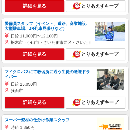
詳細を見る
とりあえずキープ
詳細を見る
キープ
警備員スタッフ（イベント、道路、商業施設、
アルバイト
パート
大型駐車場、JR列車見張りなど）
アセットインベントリー株式会社 川越営業所
日給 11,000円〜12,100円
棚卸しスタッフ（短期の夜間商品カウント）
栃木市・小山市・さいたま市西区・さいたま市岩槻区・久喜市・
時給1,200円（22時以降は時給1,500円） ※7〜
9月の特別時給です！ ★初めてお仕事始める方に
詳細を見る
とりあえずキープ
出勤インセンティブあり！ 初日出勤日と出勤5日
埼玉県川越市、所沢市、狭山市、坂戸市、及び
目に各5,000円支給♪（規定有） ＼日払いOK／ 急
その周辺 ※基本直行直帰 ※日によって店舗は異な
な出費の時も安心♪ 働いた分を給料日前に受け取
ります。 ※場所により社用車送迎あり
れます！
マイクロバスにて教習所に通う生徒の送迎ドラ
詳細を見る
キープ
イバー
日給 15,850円
派遣社員
箕面市
ランスタッド株式会社 所沢支店（所沢事業所）/FTRZ115071
仕分け・ピッキング・梱包
詳細を見る
とりあえずキープ
時給1600円 月収例：252000円＝1600円×7時間
30分×21日勤務の場合＋残業代、交通費、深夜手
当別途支給 ※交通費実費支給／当社規定あり。
スーパー資材の仕分け作業スタッフ
埼玉県川越市 的場駅から徒歩7分
時給 1,350円