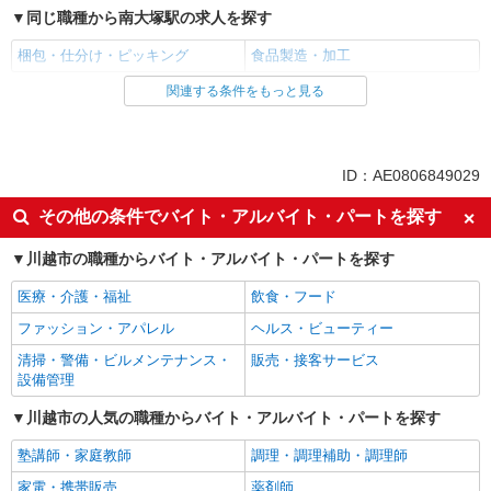
同じ職種から南大塚駅の求人を探す
梱包・仕分け・ピッキング
食品製造・加工
関連する条件をもっと見る
同じ雇用形態から南大塚駅の求人を探す
パート
同じ特徴から南大塚駅の求人を探す
ID：AE0806849029
未経験歓迎
フリーター歓迎
その他の条件でバイト・アルバイト・パートを探す
昇給あり
短時間勤務（1日4h以内）OK
川越市の職種からバイト・アルバイト・パートを探す
オープニングスタッフ
扶養内勤務OK
医療・介護・福祉
飲食・フード
副業・WワークOK
交通費支給
ファッション・アパレル
ヘルス・ビューティー
社会保険あり
社員登用あり
清掃・警備・ビルメンテナンス・
販売・接客サービス
同じ職種から求人を探す
設備管理
軽作業・製造・物流
川越市の人気の職種からバイト・アルバイト・パートを探す
梱包・仕分け・ピッキング
塾講師・家庭教師
調理・調理補助・調理師
同じ特徴から求人を探す
家電・携帯販売
薬剤師