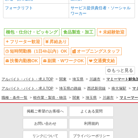
未経験歓迎
フォークリフト
短時間勤務（1日4h以内）OK
サービス提供責任者・ソーシャル
ワーカー
オープニングスタッフ
扶養内勤務OK
副業・WワークOK
交通費支給
梱包・仕分け・ピッキング
食品製造・加工
未経験歓迎
社会保険あり
社員登用あり
フリーター歓迎
昇給あり
短時間勤務（1日4h以内）OK
オープニングスタッフ
扶養内勤務OK
副業・WワークOK
交通費支給
もっと見る
アルバイト・バイト・求人TOP
関東
埼玉県
川越市
マミーマート鮮魚
アルバイト・バイト・求人TOP
埼玉県の路線
西武新宿線
南大塚駅
マ
職種・条件一覧
軽作業・製造・物流
関東
埼玉県
川越市
マミーマー
掲載ご希望のお客様へ
よくある質問
お問い合わせ
利用規約
リンクについて
プライバシーポリシー