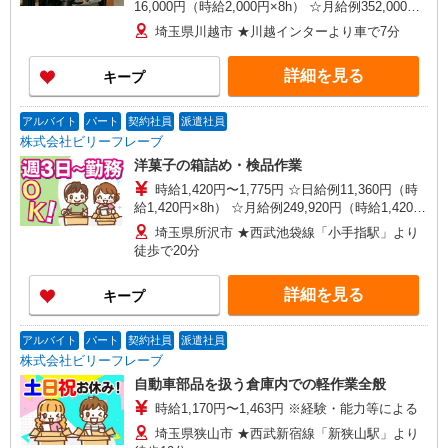
16,000円（時給2,000円×8h） ☆月給例352,000円
（時給2,000円×8h×22日） 時給1,700円〜2,125円
埼玉県川越市 ★川越インターより車で7分
（通常時給） ※経験・能力等による
詳細を見る
キープ
アルバイト
パート
契約社員
派遣社員
株式会社ビリーフレーブ
洋菓子の箱詰め・検品作業
時給1,420円〜1,775円 ☆日給例11,360円（時
給1,420円×8h） ☆月給例249,920円（時給1,420円
×8h×22日） ※経験・能力等による
埼玉県所沢市 ★西武池袋線「小手指駅」より
徒歩で20分
詳細を見る
キープ
アルバイト
パート
契約社員
派遣社員
株式会社ビリーフレーブ
自動車部品を扱う倉庫内での軽作業全般
時給1,170円〜1,463円 ※経験・能力等による
埼玉県狭山市 ★西武新宿線「新狭山駅」より