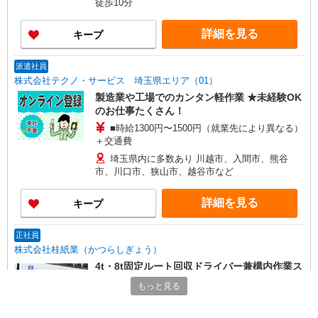
徒歩10分
詳細を見る
キープ
派遣社員
株式会社テクノ・サービス 埼玉県エリア（01）
製造業や工場でのカンタン軽作業 ★未経験OK
のお仕事たくさん！
■時給1300円〜1500円（就業先により異なる）
＋交通費
埼玉県内に多数あり 川越市、入間市、熊谷
市、川口市、狭山市、越谷市など
詳細を見る
キープ
正社員
株式会社桂紙業（かつらしぎょう）
4t・8t固定ルート回収ドライバー兼構内作業ス
タッフ
もっと見る
月給255,000円〜（経験・能力により昇給あ
り） ★残業・皆勤手当別途支給 ※試用期間3ヶ月