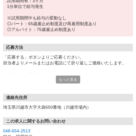
試用期間有：3ヶ月
1分単位で給与発生
※試用期間中も給与の変動なし
◎パート：65歳雇止め制度及び再雇用制度あり
◎アルバイト：75歳雇止め制度あり
応募方法
「応募する」ボタンよりご応募ください。
担当者よりメールまたはお電話にて折り返しご連絡いたします。
お電話でのご応募も可能です。
もっと見る
※連絡先TELの記載がある場合のみ
※応募受付時間：9時〜17時
面接の際は履歴書（写真貼付）をご持参ください。
連絡先住所
埼玉県川越市大字大袋650番地（川越市場内）
この求人に関するお問い合わせ
048-654-2513