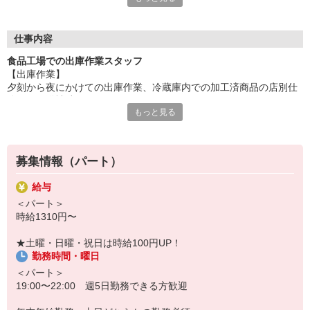
それぞれの都合に合わせて勤務可能です！
※Wワークには規定があります（兼職先との合計労働時間が40時
間未満であること）
仕事内容
食品工場での出庫作業スタッフ
【出庫作業】
夕刻から夜にかけての出庫作業、冷蔵庫内での加工済商品の店別仕
分け、配送補助
もっと見る
＜お買い物優遇制度＞
＜昇給あり＞能力と評価に応じて昇給あります。社員登用制度もあ
ります！
募集情報（パート）
その他にも、
＜交通費支給＞＜制服貸与＞
給与
＜各社会保険完備＞＜互助会制度＞ 等々
＜パート＞
うれしい待遇をご用意しました！
時給1310円〜
『未経験でも安心！簡単おしごと』
★土曜・日曜・祝日は時給100円UP！
丁寧にお教えしますので、どなたも安心スタート。
勤務時間・曜日
分からないこともすぐに聞けるアットホームな雰囲気の職場です。
経験がなくても、ブランクがあっても、OK！
＜パート＞
19:00〜22:00 週5日勤務できる方歓迎