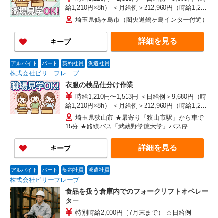
給1,210円×8h） ＜月給例＞212,960円（時給1,210
円×8h×22日） ※経験・能力等による
埼玉県鶴ヶ島市（圏央道鶴ヶ島インター付近）
詳細を見る
キープ
アルバイト
パート
契約社員
派遣社員
株式会社ビリーフレーブ
衣服の検品仕分け作業
時給1,210円〜1,513円 ＜日給例＞9,680円（時
給1,210円×8h） ＜月給例＞212,960円（時給1,210
円×8h×22日） ※経験・能力等による
埼玉県狭山市 ★最寄り「狭山市駅」から車で
15分 ★路線バス「武蔵野学院大学」バス停
詳細を見る
キープ
アルバイト
パート
契約社員
派遣社員
株式会社ビリーフレーブ
食品を扱う倉庫内でのフォークリフトオペレー
ター
特別時給2,000円（7月末まで） ☆日給例