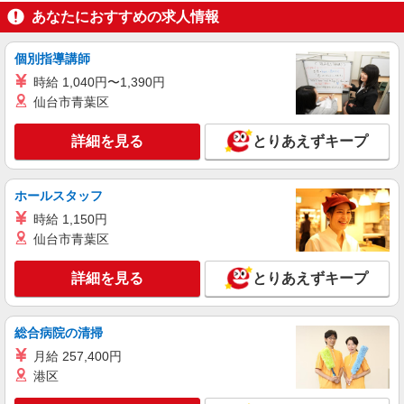
あり（同条件） ★年収例は備考をご覧ください★
［1］本社：東京都北区桐ヶ丘1-20-12 ［2］三
あなたにおすすめの求人情報
≪運転免許手当別途支給≫ ・大型免許（1.5万
芳営業所：埼玉県入間郡三芳町北永井59-10 ［3］
円） ・中型免許（1万円） ・フォークリフト免許
児玉営業所：埼玉県本庄市児玉町共栄323 ［4］戸
（5千円） 【月収例】378,750円 （25歳、入社1年
個別指導講師
田営業所：埼玉県戸田市笹目8-15-30 ［5］騎西営
詳細を見る
キープ
目） （月給255,000円＋残業45時間93,750円＋皆
業所：埼玉県加須市戸崎309-1 ［6］川越営業
時給 1,040円〜1,390円
勤手当10,000円＋大型・フォーク免許手当20,000
所：埼玉県川越市芳野台2-8-42 ※川越工業団地内
仙台市青葉区
円）
［7］藤ヶ谷営業所：千葉県柏市藤ヶ谷545-2 ★
正社員
車・バイク通勤OK [1]はバイク・自転車通勤OK
東都フォルダー工業株式会社
詳細を見る
とりあえずキープ
フォルダー機製造の資材・購買業務（発注・検
品・ピッキングなど）
月給210,000円〜 経験・年齢考慮します。 家
ホールスタッフ
族手当／扶養のお子様１名につき：月5,000円
時給 1,150円
※18歳まで支給 賞与 年2回 昇給 年1回
板倉工場 群馬県邑楽郡板倉町泉野2-40-1 川
仙台市青葉区
越工場 埼玉県川越市芳野台2-8-75
詳細を見る
とりあえずキープ
詳細を見る
キープ
アルバイト
パート
総合病院の清掃
株式会社N.R.Sジャパン
月給 257,400円
タオル類の梱包及び簡単なセット作業
港区
時給1,145円〜 ★給与幅は経験・能力による