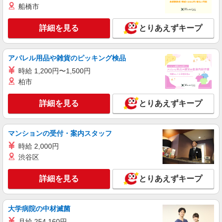
詳細を見る
船橋市
キープ
詳細を見る
とりあえずキープ
派遣社員
ランスタッド株式会社 所沢支店（所沢事業所）/FTRZ115279
仕分け・ピッキング・梱包
アパレル用品や雑貨のピッキング検品
時給1300円 夜22時〜翌5時までは深夜時給
時給 1,200円〜1,500円
1625円 ※交通費実費支給／当社規定あり。
柏市
埼玉県川越市南大塚 南大塚駅から徒歩7分
詳細を見る
とりあえずキープ
詳細を見る
キープ
アルバイト
パート
マンションの受付・案内スタッフ
株式会社バイトレ（ADM251128GN03）
時給 2,000円
【接客なし】静かな職場で集中◎検品・箱詰め
渋谷区
スタッフ
時給1364円〜時給1600円（就業先により異な
詳細を見る
とりあえずキープ
る）
埼玉県川越市
大学病院の中材滅菌
詳細を見る
キープ
月給 254,160円