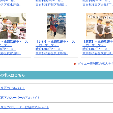
0円〜 ※...
時給1453円〜 ※...
時給1409円〜 ※...
谷区恵比寿南...
東京都江戸川区船堀1...
東京都江東区大島6丁..
】＜主婦活躍中＞ ス
【レジ】＜主婦活躍中＞ ス
【惣菜】＜主婦活躍中
ーケッ...
ーパーマーケッ...
ーパーマーケッ...
8円〜 ※...
時給1380円〜 ※...
時給1480円〜 ※...
谷区代官山町...
東京都渋谷区恵比寿南...
東京都渋谷区代官山町..
ダイエー豊洲店の求人を
件の求人はこちら
江東区のアルバイト
江東区のスーパーのアルバイト
江東区のフリーター歓迎のアルバイト