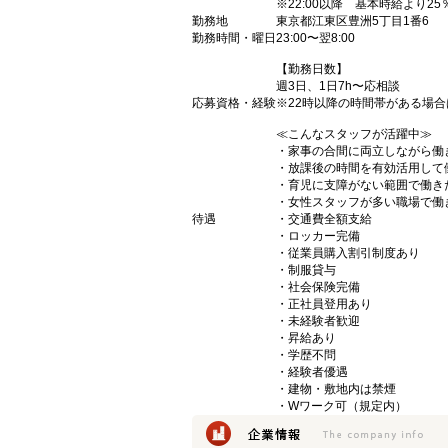
※22:00以降 基本時給より25
勤務地
東京都江東区豊洲5丁目1番6
勤務時間・曜日
23:00〜翌8:00
【勤務日数】
週3日、1日7h〜応相談
応募資格・経験
※22時以降の時間帯がある場合
≪こんなスタッフが活躍中≫
・家事の合間に両立しながら働
・放課後の時間を有効活用して
・育児に支障がない範囲で働き
・女性スタッフが多い職場で働
待遇
・交通費全額支給
・ロッカー完備
・従業員購入割引制度あり
・制服貸与
・社会保険完備
・正社員登用あり
・未経験者歓迎
・昇給あり
・学歴不問
・経験者優遇
・建物・敷地内は禁煙
・Wワーク可（規定内）