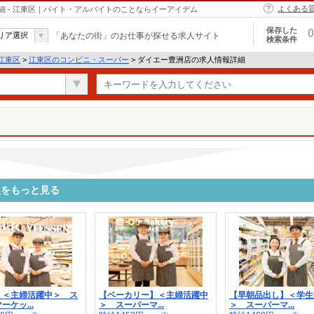
よくある
 - 江東区｜バイト・アルバイトのことならイーアイデム
保存した
0
リア選択
「あなたの街」のお仕事が探せる求人サイト
検索条件
江東区
>
江東区のコンビニ・スーパー
> ダイエー豊洲店の求人情報詳細
人をもっと見る
】＜主婦活躍中＞ ス
【ベーカリー】＜主婦活躍中
【早朝品出し】＜学生
ーケッ...
＞ スーパーマ...
＞ スーパーマ...