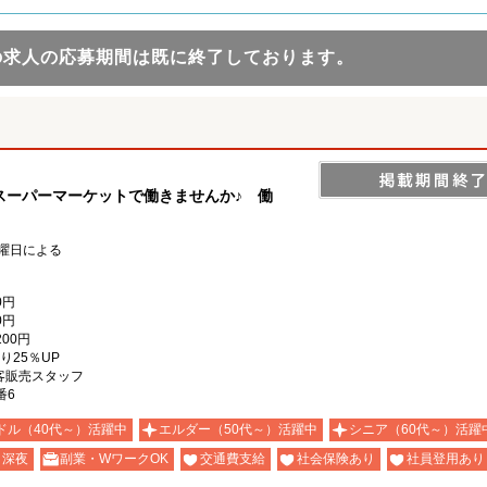
の求人の応募期間は既に終了しております。
スーパーマーケットで働きませんか♪ 働
・曜日による
0円
0円
200円
り25％UP
客販売スタッフ
番6
ドル（40代～）活躍中
エルダー（50代～）活躍中
シニア（60代～）活躍
深夜
副業・WワークOK
交通費支給
社会保険あり
社員登用あり