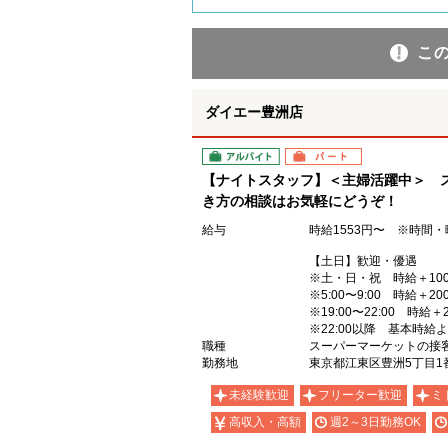
こ
ダイエー豊洲店
アルバイト
パート
【ナイトスタッフ】＜主婦活躍中＞ 
き方の相談はお気軽にどうぞ！
給与
時給1553円〜 ※時間
【土日】歓迎・優遇
※土・日・祝 時給＋10
※5:00〜9:00 時給＋20
※19:00〜22:00 時給＋
※22:00以降 基本時給よ
職種
スーパーマーケットの接
勤務地
東京都江東区豊洲5丁目1
未経験歓迎
フリーター歓迎
ミ
高収入・高額
週2～3日勤務OK