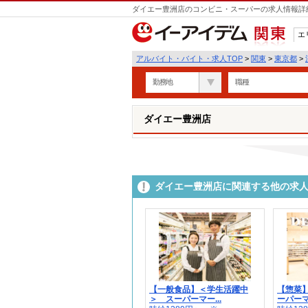
ダイエー豊洲店のコンビニ・スーパーの求人情報詳細
エ
関東
アルバイト・バイト・求人TOP
>
関東
>
東京都
>
勤務地
職種
ダイエー豊洲店
ダイエー豊洲店に関連する他の求
【一般食品】＜学生活躍中
【惣菜
＞ スーパーマー...
ーパーマ