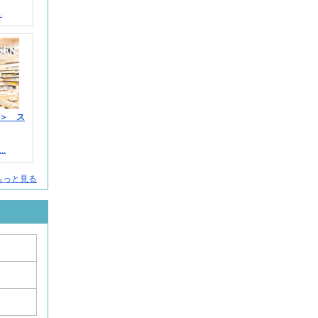
.
＞ ス
.
もっと見る