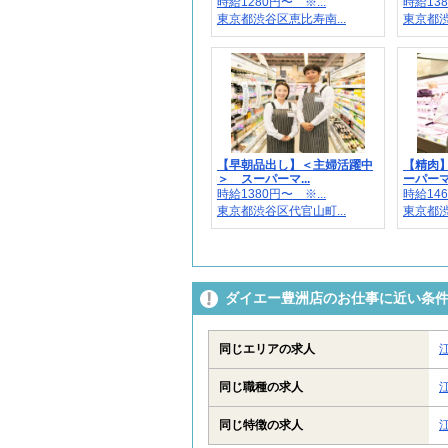
時給1280円〜 ※...
時給138
東京都渋谷区恵比寿南...
東京都渋
【早朝品出し】＜主婦活躍中
【精肉
＞ スーパーマ...
ーパーマ
時給1380円〜 ※...
時給146
東京都渋谷区代官山町...
東京都渋
ダイエー豊洲店のお仕事に近い条
同じエリアの求人
同じ職種の求人
同じ特徴の求人