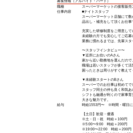
募集情報（アルバイト・パート）
職種
スーパーマーケットの接客販売
仕事内容
■ナイトスタッフ
スーパーマーケット店舗にて数
品出し・補充をして頂くお仕事
充実した研修制度をご用意して
未経験の方でも安心してご応募
業務に慣れるまでは、先輩スタ
〜スタッフインタビュー〜
▼近所にお住いのAさん
家から近い勤務地を選んだので
職場は若いスタッフが多くて活
困ったときは周りがすぐ教えて
▼未経験スタートのBさん
スーパーでのお仕事は初めてで
スタッフ同士の仲も良く和気あ
シフトも融通が利くので家事育
大きな魅力です。
給与
時給1553円〜 ※時間・曜日
【土日】歓迎・優遇
※土・日・祝 時給＋100円
※5:00〜9:00 時給＋200円
※19:00〜22:00 時給＋200円