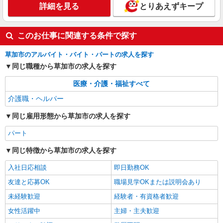
株式会社kotrio /●SI-H-2101467
詳細を見る
とりあえずキープ
【面接なし】日払いでお給料即GETのデイサ
ービス＊草加駅
このお仕事に関連する条件で探す
時給1600円〜2250円 ＜日払い有/週払い有/交
通費全支給(ガソリン代含む)＞
草加市のアルバイト・バイト・パートの求人を探す
草加市｜最寄り：草加駅
同じ職種から草加市の求人を探す
詳細を見る
キープ
医療・介護・福祉すべて
介護職・ヘルパー
同じ雇用形態から草加市の求人を探す
パート
同じ特徴から草加市の求人を探す
入社日応相談
即日勤務OK
友達と応募OK
職場見学OKまたは説明会あり
未経験歓迎
経験者・有資格者歓迎
女性活躍中
主婦・主夫歓迎