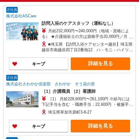
正社員
株式会社ASCare
訪問入浴のケアスタッフ（運転なし）
月給232,000円〜240,000円（地域・資格によ
る） ★介護福祉士の方は資格手当20,000円／月 別
途交通費支給（30,000円上限／月） 別途残業手当
■埼玉県 【訪問入浴ケアセンター越谷】埼玉県
（月平均残業時間15時間）残業代全額支給
越谷市南越谷四丁目2番地12 ハ－モニ－ハイツ第
3 【在宅介護センター草加】埼玉県草加市吉町五
丁目4番地1 高橋店舗 【在宅介護センター川越】
詳細を見る
キープ
埼玉県川越市富士見町9番地2 サンホワイト富士
見101号室 【在宅介護センター戸田】埼玉県戸田
市川岸二丁目7番地8 大友事務所1階 【在宅介護
正社員
センター加須】埼玉県加須市花崎一丁目23番地10
株式会社さわやか倶楽部 さわやか そう花の里
■群馬県 【在宅介護センター伊勢崎】群馬県伊勢
［1］介護職員 ［2］看護師
崎市太田町557番地4 アークヒル101号室
［1］ 月給228,600円〜261,100円 ※給与には
下記手当を含む ・職務手当：22,600円 ・被服手
当：1,000円 ・地域手当：60,000円 ・ベースアッ
埼玉県草加市原町3-8-27
プ手当：11,000円 ［2］ 月給248,000円〜290,000
円 ※給与には下記手当を含む ・職務手当：6,000
詳細を見る
キープ
円 ・被服手当：1,000円 ・地域手当：60,000円 ・
ベースアップ手当：11,000円 ・資格手当（看護
師）：10,000円 ※賃金は資格・経験により異なり