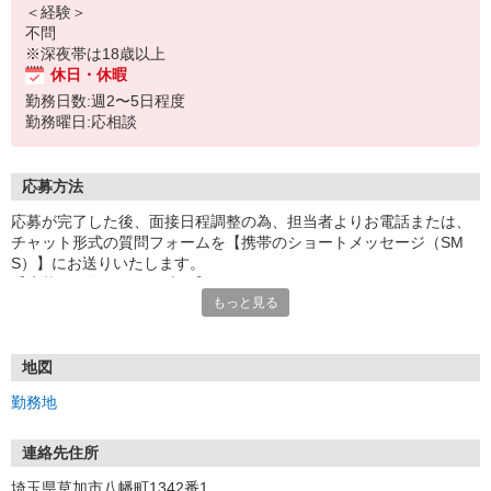
＜経験＞
不問
※深夜帯は18歳以上
休日・休暇
勤務日数:週2〜5日程度
勤務曜日:応相談
応募方法
応募が完了した後、面接日程調整の為、担当者よりお電話または、
チャット形式の質問フォームを【携帯のショートメッセージ（SM
S）】にお送りいたします。
【応募から採用までの流れ】
もっと見る
1.応募…Webもしくはお電話より応募ください。
2.面接…ご質問や働き方の相談も受け付けます。
※面接時に適性検査＋実技試験を実施
※実技試験はドライバーの職種のみとなります。
地図
3.採用…入社日はご相談に応じます。
勤務地
連絡先住所
埼玉県草加市八幡町1342番1