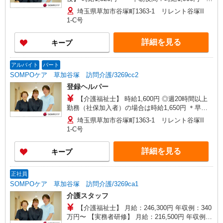
＊日曜祝日：時給1,820円〜 ーーーーーーー
埼玉県草加市谷塚町1363-1 リレント谷塚II
1-C号
詳細を見る
キープ
アルバイト
パート
SOMPOケア 草加谷塚 訪問介護/3269cc2
登録ヘルパー
【介護福祉士】 時給1,600円 ◎週20時間以上
勤務（社保加入者）の場合は時給1,650円 ＊早朝
夜間（〜8:00、18:00〜）：時給2,000円〜 ＊日曜
埼玉県草加市谷塚町1363-1 リレント谷塚II
祝日：時給1,900円〜 【実務者研修・初任者研修
1-C号
（ヘルパー1級・2級）】 時給1,520円 ◎週20時間
以上勤務（社保加入者）の場合は時給1,570円 ＊
詳細を見る
キープ
早朝夜間（〜8:00、18:00〜）：時給1,900円〜 ＊
日曜祝日：時給1,820円〜 ◎身体介助、生活援助
が同時給 ◎キャンセル手当：職務時給の60％支給
正社員
SOMPOケア 草加谷塚 訪問介護/3269ca1
介護スタッフ
【介護福祉士】 月給：246,300円 年収例：340
万円〜 【実務者研修】 月給：216,500円 年収例：