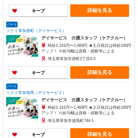
プ手当：11,000円 ［2］ 月給248,000円〜290,000
円 ※給与には下記手当を含む ・職務手当：6,000
詳細を見る
キープ
円 ・被服手当：1,000円 ・地域手当：60,000円 ・
ベースアップ手当：11,000円 ・資格手当（看護
師）：10,000円 ※賃金は資格・経験により異なり
パート
ます
ツクイ草加原町（デイサービス）
デイサービス 介護スタッフ（ケアクルー）
時給1,141円〜1,469円 ★土日祝日は時給100円
アップ！ ※給与幅は資格・経験等による
埼玉県草加市原町2丁目4-3
詳細を見る
キープ
パート
ツクイ草加遊馬（デイサービス）
デイサービス 介護スタッフ（ケアクルー）
時給1,141円〜1,469円 ★土日祝日は時給100円
アップ！ ※給与幅は資格・経験等による
埼玉県草加市遊馬町744-1
詳細を見る
キープ