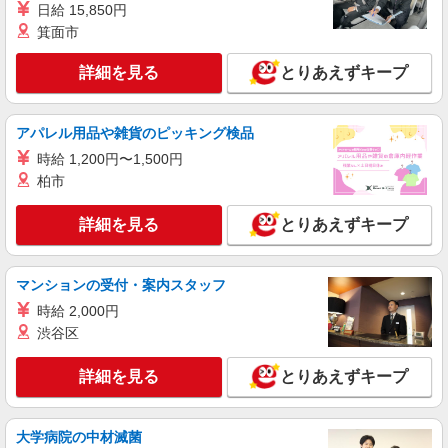
日給 15,850円
草加市｜最寄り：草加駅
箕面市
詳細を見る
キープ
詳細を見る
とりあえずキープ
派遣社員
アパレル用品や雑貨のピッキング検品
株式会社トラストグロース 新宿本社 第3営業部
サービス付き高齢者向け住宅での夜専介護士
時給 1,200円〜1,500円
柏市
1夜勤：25200円〜29700円 ※資格や経験など
による
詳細を見る
とりあえずキープ
埼玉県草加市
詳細を見る
キープ
マンションの受付・案内スタッフ
時給 2,000円
派遣社員
渋谷区
株式会社トラストグロース 新宿本社 第3営業部
サービス付き高齢者向け住宅での介護士
詳細を見る
とりあえずキープ
時給：初任者研修1550円/実務者研修1600円/介
護福祉士1650円 ※資格や経験などにより異なる
埼玉県草加市
大学病院の中材滅菌