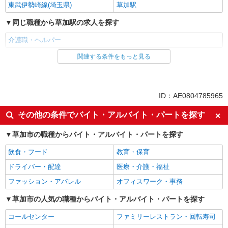
東武伊勢崎線(埼玉県)
草加駅
同じ職種から草加駅の求人を探す
介護職・ヘルパー
関連する条件をもっと見る
同じ雇用形態から草加駅の求人を探す
パート
同じ特徴から草加駅の求人を探す
ID：AE0804785965
入社日応相談
即日勤務OK
その他の条件でバイト・アルバイト・パートを探す
友達と応募OK
職場見学OKまたは説明会あり
草加市の職種からバイト・アルバイト・パートを探す
未経験歓迎
経験者・有資格者歓迎
飲食・フード
教育・保育
女性活躍中
主婦・主夫歓迎
ドライバー・配達
医療・介護・福祉
フリーター歓迎
学歴不問
ファッション・アパレル
オフィスワーク・事務
ブランクOK
ミドル（40代～）活躍中
エルダー（50代～）活躍中
草加市の人気の職種からバイト・アルバイト・パートを探す
昇給あり
禁煙・分煙
バイク通勤OK
コールセンター
ファミリーレストラン・回転寿司