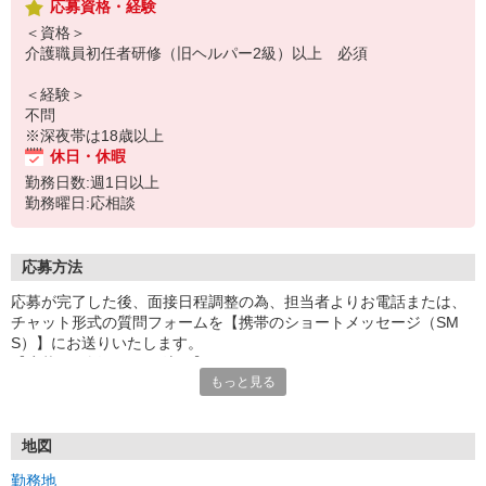
応募資格・経験
＜資格＞
介護職員初任者研修（旧ヘルパー2級）以上 必須
＜経験＞
不問
※深夜帯は18歳以上
休日・休暇
勤務日数:週1日以上
勤務曜日:応相談
応募方法
応募が完了した後、面接日程調整の為、担当者よりお電話または、
チャット形式の質問フォームを【携帯のショートメッセージ（SM
S）】にお送りいたします。
【応募から採用までの流れ】
もっと見る
1.応募…Webもしくはお電話より応募ください。
2.面接…ご質問や働き方の相談も受け付けます。
※面接時に適性検査＋実技試験を実施
※実技試験はドライバーの職種のみとなります。
地図
3.採用…入社日はご相談に応じます。
勤務地