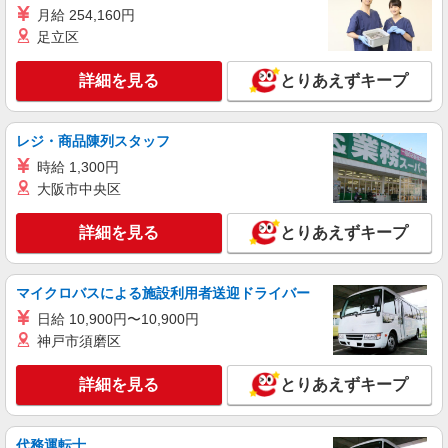
月給 254,160円
詳細を見る
キープ
足立区
派遣社員
詳細を見る
とりあえずキープ
株式会社kotrio /●SI-H-2101867
高齢者マンション★日払いOKで急な出費に対
応可能＠草加駅
レジ・商品陳列スタッフ
時給1600円〜2250円 ＜日払い有/週払い有/交
時給 1,300円
通費全支給(ガソリン代含む)＞
大阪市中央区
草加市西町｜最寄駅：草加
詳細を見る
とりあえずキープ
詳細を見る
キープ
職業紹介
マイクロバスによる施設利用者送迎ドライバー
株式会社kotrio /●SW-S-2097699
日給 10,900円〜10,900円
≪草加駅≫障がい者支援員さん募集★送迎・軽
神戸市須磨区
作業の見守りなど
【正社員】月給240,000〜400,000円 ・基本
詳細を見る
とりあえずキープ
給：200,000円〜220,000円 ・資格手当：10,000〜
30,000円 ・役職手当：10,000〜70,000円 ・処遇改
埼玉県草加市
善手当：20,000〜60,000円（勤続年数、保有資格
代務運転士
により変動） ・固定残業手当：20,000円（10時