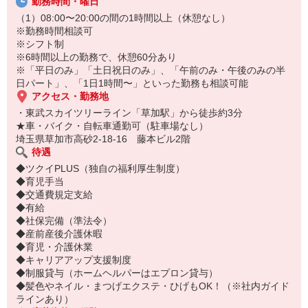
勤務時間・曜日
（1）08:00〜20:00の間の1時間以上（休憩なし）
※勤務時間相談可
※シフト制
※6時間以上の勤務で、休憩60分あり
※「平日のみ」「土日祝日のみ」、「午前のみ・午後のみの半
日パート」、「1日1時間〜」といった勤務も相談可能
アクセス・勤務地
・東武スカイツリーライン「草加駅」から徒歩約3分
★車・バイク・自転車通勤可（駐車場なし）
埼玉県草加市高砂2-18-16 藤本ビル2階
待遇
◆ツクイPLUS（独自の福利厚生制度）
◆育児手当
◆交通費規定支給
◆有給
◆社保完備（準法令）
◆産前産後介護休暇
◆育児・介護休業
◆キャリアアップ支援制度
◆制服貸与（ホームヘルパーはエプロン貸与）
◆髪色やネイル・まつげエクステ・ひげもOK！（※社内ガイド
ラインあり）