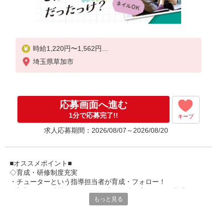
時給1,220円〜1,562円
埼玉県草加市
★土日祝日は時給100円アップ！
・身体介護手当:500円/時間
・早朝夜間深夜手当:300円/時間
（18:00〜翌07:59の時間帯）
応募画面へ進む
・ICT手当:2,000円/月
・深夜割増は別途支給
1分で応募完了!!
キープ
・ケア→ケアの移動時間も賃金（時給）を支給
求人応募期間：2026/08/07～2026/08/20
※給与幅は資格・経験等による
■オススメポイント■
◇育成・研修制度充実
・チューターという指導担当者が育成・フォロー！
・初期研修や階層別研修など、成長段階に応じた研修制度あり
もっと見る
・キャリアアップ支援制度を活用して働きながら資格取得が可能