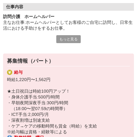
◇長く安心して働ける環境づくり
・ツクイ独自の福祉厚生制度でプライベートも充実
仕事内容
・子育てサポート企業として「くるみん認定」の取得
訪問介護 ホームヘルパー
・子育て支援の福利厚生制度あり！子育てと仕事の両立を応援◎
主なお仕事:ホームヘルパーとしてお客様のご自宅に訪問し、日常生
・スタッフ何でも相談窓口やライフキャリア相談など、各相談窓
活における手助けをするお仕事。
口あり
もっと見る
◇生活援助と身体介護
◇頑張った分、スタッフに還元！
（身体介護は＋500円/時間、土日祝＋100円/時間）
・2024年冬季賞与からインセンティブ賞与を導入
※アプリを使用した記録（ICT手当＋2,000円/月）
・パートは特別手当の支給あり
※一人での業務に安心するまで同行研修あり
募集情報（パート）
★＼サービス・職種の魅力／
給与
自分のライフスタイルに合わせて、都合の良い時間に働くことがで
時給1,220円〜1,562円
きます。自分のペースでキャリアを積むことも可能で資格をいか
し、年齢を気にせず、体が動く限り続けられることも、働きやすさ
★土日祝日は時給100円アップ！
のメリットです。不安がなくなるまで同行研修があり、必要時や困
・身体介護手当:500円/時間
ったときは、相談やアドバイスを受けることが可能です。
・早朝夜間深夜手当:300円/時間
（18:00〜翌07:59の時間帯）
・ICT手当:2,000円/月
・深夜割増は別途支給
・ケア→ケアの移動時間も賃金（時給）を支給
※給与幅は資格・経験等による