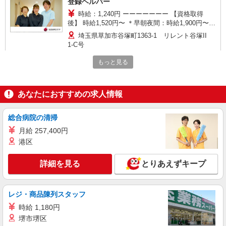
登録ヘルパー
時給：1,240円 ーーーーーーー 【資格取得
後】 時給1,520円〜 ＊早朝夜間：時給1,900円〜
＊日曜祝日：時給1,820円〜 ーーーーーーー
埼玉県草加市谷塚町1363-1 リレント谷塚II
1-C号
もっと見る
詳細を見る
キープ
アルバイト
パート
あなたにおすすめの求人情報
SOMPOケア 草加谷塚 訪問介護/3269cc2
登録ヘルパー
総合病院の清掃
【介護福祉士】 時給1,600円 ◎週20時間以上
月給 257,400円
勤務（社保加入者）の場合は時給1,650円 ＊早朝
港区
夜間（〜8:00、18:00〜）：時給2,000円〜 ＊日曜
埼玉県草加市谷塚町1363-1 リレント谷塚II
祝日：時給1,900円〜 【実務者研修・初任者研修
1-C号
（ヘルパー1級・2級）】 時給1,520円 ◎週20時間
詳細を見る
とりあえずキープ
以上勤務（社保加入者）の場合は時給1,570円 ＊
詳細を見る
キープ
早朝夜間（〜8:00、18:00〜）：時給1,900円〜 ＊
日曜祝日：時給1,820円〜 ◎身体介助、生活援助
レジ・商品陳列スタッフ
が同時給 ◎キャンセル手当：職務時給の60％支給
正社員
時給 1,180円
SOMPOケア ラヴィーレ草加/5090aa1
堺市堺区
介護スタッフ