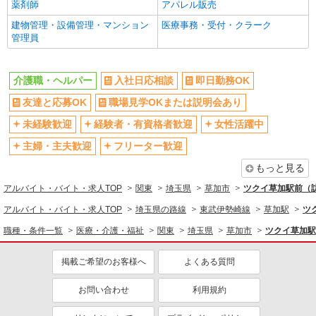
自転車通勤OK
残業ほぼなし
薬剤師
アパレル販売
副業・WワークOK
転勤なし
建物管理・設備管理・マンション
医療事務・受付・クラーク
管理員
交通費支給
社会保険あり
産休・育休取得実績あり
各種手当（家族・役職・インセン
ティブなど）あり
介護職・ヘルパー
入社日応相談
即日勤務OK
研修制度あり
社員登用あり
友達と応募OK
職場見学OKまたは説明会あり
資格取得支援制度あり
髪型・髪色自由
未経験歓迎
経験者・有資格者歓迎
女性活躍中
髭（ひげ）OK
ネイルOK
主婦・主夫歓迎
フリーター歓迎
同じ職種から求人を探す
もっと見る
医療・介護・福祉
アルバイト・バイト・求人TOP
関東
埼玉県
草加市
ツクイ草加駅前（
介護職・ヘルパー
アルバイト・バイト・求人TOP
埼玉県の路線
東武伊勢崎線
草加駅
ツ
同じ特徴から求人を探す
職種・条件一覧
医療・介護・福祉
関東
埼玉県
草加市
ツクイ草加駅
未経験歓迎
ミドル（40代～）活躍中
掲載ご希望のお客様へ
よくある質問
副業・WワークOK
交通費支給
お問い合わせ
利用規約
社会保険あり
産休・育休取得実績あり