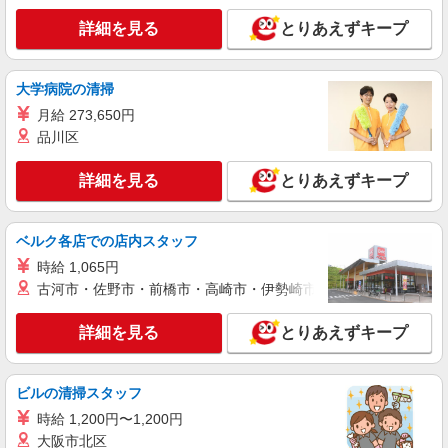
【期間限定】入社お祝い金10万円支給！ 対象
詳細を見る
とりあえずキープ
26/9/1迄に正社員として入社された方 ※お祝い金
は入社後3か月目の給与で支給、その他詳細は面接
埼玉県草加市北谷3-36-8
時にご案内します 【介護福祉士】月給285,800円
大学病院の清掃
／年収例384万円〜 【実務者研修】月給256,000円
詳細を見る
キープ
／年収例345万円〜 【初任者研修・無資格】月給
月給 273,650円
247,200円／年収例334万円〜 ※職務手当、働きが
品川区
い向上手当、日祝手当（月平均2回分）、夜勤手当
パート
（月平均5回分）等、毎月平均的に支払われる手当
草加ケアセンターそよ風：RO14787
詳細を見る
を含む ※介護福祉士のみ、特別職務手当も含む ◎
とりあえずキープ
ショートステイ 介護スタッフ
残業時は別途時間外手当支給（超過1分〜） ◎賞
与 基本給2.08ヶ月分/年支給
【時給】1,350円〜1,550円 ▼給与詳細 処遇改
善手当：200〜220円/時 夜勤手当:6,000円/回 ▼下
ベルク各店での店内スタッフ
記別途支給 通勤手当 年末年始手当：380円/時 寸
埼玉県草加市新栄町3-11-3
時給 1,065円
志あり：年2回（6月・12月） ※業績による ※処
古河市・佐野市・前橋市・高崎市・伊勢崎市・太田市・館林市・
遇改善手当は試用期間中(3ヶ月)は支給なし
詳細を見る
キープ
詳細を見る
とりあえずキープ
契約社員
草加ケアセンターそよ風：RO14937
ビルの清掃スタッフ
ショートステイ 介護スタッフ
時給 1,200円〜1,200円
【月給】275,920円〜305,920円 ▼給与詳細 処
遇改善手当：35,920円 夜勤手当：30,000円（5回
大阪市北区