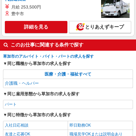
詳細を見る
キープ
間） ※固定残業時間を超過する場合には超過勤務
月給 253,500円
手当として別途支給 ・夜勤手当：10,000円/1回
豊中市
（上記給与とは別に支給） 下記資格をお持ちの方
アルバイト
パート
歓迎 ・認知症介護基礎研修 ・初任者研修 ・実務
デイサービス ソラスト草加/1180000043-003
詳細を見る
とりあえずキープ
者研修 ・介護福祉士 など
介護職員（ヘルパー）（役職なし）
時給1,245円
このお仕事に関連する条件で探す
埼玉県草加市草加1-10-1
草加市のアルバイト・バイト・パートの求人を探す
詳細を見る
キープ
同じ職種から草加市の求人を探す
医療・介護・福祉すべて
介護職・ヘルパー
同じ雇用形態から草加市の求人を探す
パート
同じ特徴から草加市の求人を探す
入社日応相談
即日勤務OK
友達と応募OK
職場見学OKまたは説明会あり