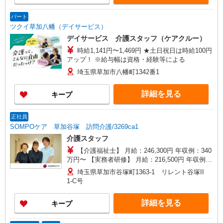
パート
ツクイ草加八幡（デイサービス）
デイサービス 介護スタッフ（ケアクルー）
時給1,141円〜1,469円 ★土日祝日は時給100円
アップ！ ※給与幅は資格・経験等による
埼玉県草加市八幡町1342番1
詳細を見る
キープ
正社員
SOMPOケア 草加谷塚 訪問介護/3269ca1
介護スタッフ
【介護福祉士】 月給：246,300円 年収例：340
万円〜 【実務者研修】 月給：216,500円 年収例：
300万円〜 【初任者研修】 月給：207,700円 年収
埼玉県草加市谷塚町1363-1 リレント谷塚II
例：290万円〜 ※職務手当、働きがい向上手当、
1-C号
日祝手当（月平均2回分）等、毎月平均的に支払わ
れる手当を含みます。 ※介護福祉士のみ、特別職
詳細を見る
キープ
務手当も含む ◎残業時は別途時間外手当支給（超
過1分〜） ◎賞与 基本給2.08ヶ月分/年支給