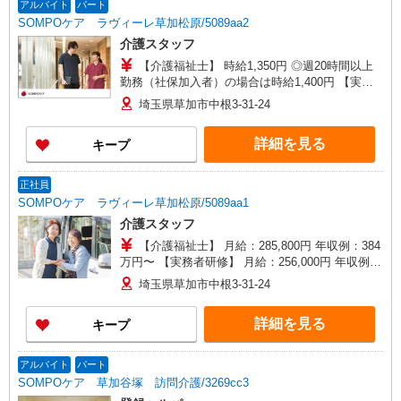
アルバイト
パート
SOMPOケア ラヴィーレ草加松原/5089aa2
介護スタッフ
【介護福祉士】 時給1,350円 ◎週20時間以上
勤務（社保加入者）の場合は時給1,400円 【実務
者研修・初任者研修（ヘルパー1級・2級）・無資
埼玉県草加市中根3-31-24
格】 時給1,270円 ◎週20時間以上勤務（社保加入
者）の場合は時給1,320円
詳細を見る
キープ
正社員
SOMPOケア ラヴィーレ草加松原/5089aa1
介護スタッフ
【介護福祉士】 月給：285,800円 年収例：384
万円〜 【実務者研修】 月給：256,000円 年収例：
345万円〜 【初任者研修・無資格】 月給：
埼玉県草加市中根3-31-24
247,200円 年収例：334万円〜 ※職務手当、働き
がい向上手当、日祝手当（月平均2回分）、夜勤手
詳細を見る
キープ
当（月平均5回分）等、毎月平均的に支払われる手
当を含みます。 ※介護福祉士のみ、特別職務手当
も含む ◎残業時は別途時間外手当支給（超過1
アルバイト
パート
分〜） ◎賞与 基本給2.08ヶ月分/年支給
SOMPOケア 草加谷塚 訪問介護/3269cc3