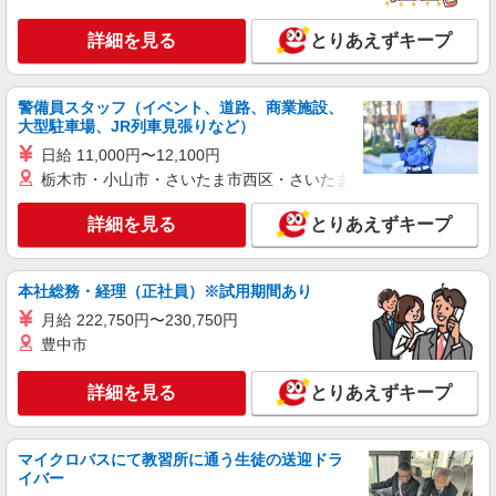
分） ※6回目以降は1回6,000円支給 ▼下記別途支
埼玉県草加市新栄町3-11-3
給 通勤手当 年末年始手当：380円/時 寸志あり：
詳細を見る
とりあえずキープ
年2回（6月・12月） ※業績による 特別報酬：平
詳細を見る
キープ
均34.1万円（最高額135万円） ※2025年6月支給実
績 ※処遇改善手当は試用期間中(3ヶ月)は支給なし
警備員スタッフ（イベント、道路、商業施設、
アルバイト
パート
大型駐車場、JR列車見張りなど）
株式会社ミライエ ぱあとなあ
日給 11,000円〜12,100円
夜勤専従 ペット共生型障がい者グループホー
栃木市・小山市・さいたま市西区・さいたま市岩槻区・久喜市・
ムのお仕事
時給1,141円 ※ご経験や能力により決定します
詳細を見る
とりあえずキープ
□給与例：時給1,141円、16:00〜9:00まで勤務 日
給：19,400円
新栄GH：草加市新栄2-9-9 草加市氷川町、西
町、新栄 ホームが複数御座います♪
本社総務・経理（正社員）※試用期間あり
月給 222,750円〜230,750円
詳細を見る
キープ
豊中市
派遣社員
詳細を見る
とりあえずキープ
株式会社kotrio /●SI-H-2102006
デイサービスSTAFF｜面接なし！履歴書不
要！未経験＆無資格OK◎
マイクロバスにて教習所に通う生徒の送迎ドラ
時給1600円〜2250円 ＜日払い有/週払い有/交
イバー
通費全支給(ガソリン代含む)＞