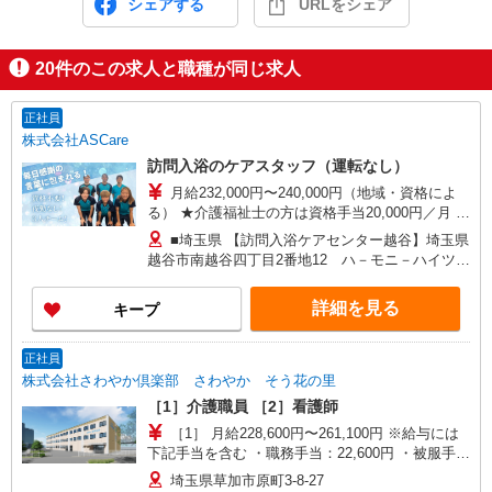
シェアする
URLをシェア
20
件のこの求人と職種が同じ求人
正社員
株式会社ASCare
訪問入浴のケアスタッフ（運転なし）
月給232,000円〜240,000円（地域・資格によ
る） ★介護福祉士の方は資格手当20,000円／月 別
途交通費支給（30,000円上限／月） 別途残業手当
■埼玉県 【訪問入浴ケアセンター越谷】埼玉県
（月平均残業時間15時間）残業代全額支給
越谷市南越谷四丁目2番地12 ハ－モニ－ハイツ第
3 【在宅介護センター草加】埼玉県草加市吉町五
丁目4番地1 高橋店舗 【在宅介護センター川越】
詳細を見る
キープ
埼玉県川越市富士見町9番地2 サンホワイト富士
見101号室 【在宅介護センター戸田】埼玉県戸田
市川岸二丁目7番地8 大友事務所1階 【在宅介護
正社員
センター加須】埼玉県加須市花崎一丁目23番地10
株式会社さわやか倶楽部 さわやか そう花の里
■群馬県 【在宅介護センター伊勢崎】群馬県伊勢
［1］介護職員 ［2］看護師
崎市太田町557番地4 アークヒル101号室
［1］ 月給228,600円〜261,100円 ※給与には
下記手当を含む ・職務手当：22,600円 ・被服手
当：1,000円 ・地域手当：60,000円 ・ベースアッ
埼玉県草加市原町3-8-27