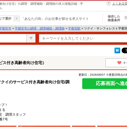
よくある
向け住宅）の調理・調理補助・調理師の求人情報詳細 - 宇
ム
保存した
0
リア選択
「あなたの街」のお仕事が探せる求人サイト
検索条件
宇都宮市
>
宇都宮市の調理・調理補助・調理師
>
宇都宮駅
> ツクイ・サンフォレスト宇都
ビス付き高齢者向け住宅）
キ
更新日：2026/08/07 ※更新日時点
ツクイのサービス付き高齢者向け住宅/調
応募画面へ進
ップ！
よる
宅 調理スタッフ
番7号