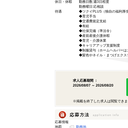
休日・休暇
勤務日数:週3日程度
勤務曜日:応相談
待遇
◆ツクイPLUS（独自の福利厚
◆育児手当
◆交通費規定支給
◆有給
◆社保完備（準法令）
◆産前産後介護休暇
◆育児・介護休業
◆キャリアアップ支援制度
◆制服貸与（ホームヘルパーは
◆髪色やネイル・まつげエクス
求人応募期間 ：
2026/08/07 ～ 2026/08/20
※掲載を終了した求人は閲覧できま
応募情報
地図
勤務地