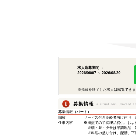
求人応募期間 ：
2026/08/07 ～ 2026/08/20
※掲載を終了した求人は閲覧できま
募集情報（パート）
職種
サービス付き高齢者向け住宅 
仕事内容
※湯煎での半調理品提供、およ
※朝・昼・夕食は半調理品、
※料理の盛り付け、配膳、下