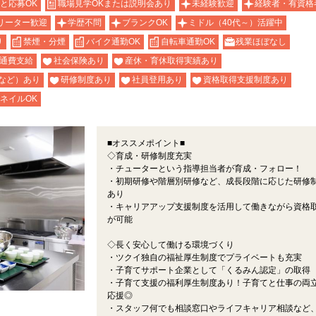
と応募OK
職場見学OKまたは説明会あり
未経験歓迎
経験者・有資格
リーター歓迎
学歴不問
ブランクOK
ミドル（40代～）活躍中
り
禁煙・分煙
バイク通勤OK
自転車通勤OK
残業ほぼなし
通費支給
社会保険あり
産休・育休取得実績あり
など）あり
研修制度あり
社員登用あり
資格取得支援制度あり
ネイルOK
■オススメポイント■
◇育成・研修制度充実
・チューターという指導担当者が育成・フォロー！
・初期研修や階層別研修など、成長段階に応じた研修
あり
・キャリアアップ支援制度を活用して働きながら資格
が可能
◇長く安心して働ける環境づくり
・ツクイ独自の福祉厚生制度でプライベートも充実
・子育てサポート企業として「くるみん認定」の取得
・子育て支援の福利厚生制度あり！子育てと仕事の両
応援◎
・スタッフ何でも相談窓口やライフキャリア相談など