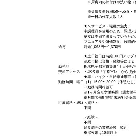
※厨房内の片付けや洗い物（
※提供食事数:朝50〜55食・
※一日の作業人数:2人
★＼サービス・職種の魅力／
半調理品を使用のため、調理未
献立は本部で決まっているため
マニュアルや研修制度、段階的
給与
時給1,068円〜1,370円
★土日祝日は時給100円アップ
※給与幅は資格・経験等による
勤務地
栃木県宇都宮市簗瀬4丁目4番7
交通アクセス
・JR各線「宇都宮駅」から徒歩
★車・バイク・自転車通勤可（
勤務時間・曜日
（1）15:00〜20:00（休憩なし
※勤務時間相談可
※1ヶ月変形労働時間（週実働平
※月間労働87時間未満/社会保
応募資格・経験
＜資格＞
不問
＜経験＞
不問
給食調理の業務経験 歓迎
※深夜帯は18歳以上