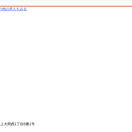
の他の求人をみる
区上大岡西1丁目6番1号