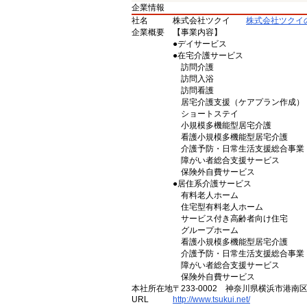
企業情報
社名
株式会社ツクイ
株式会社ツクイ
企業概要
【事業内容】
●デイサービス
●在宅介護サービス
訪問介護
訪問入浴
訪問看護
居宅介護支援（ケアプラン作成）
ショートステイ
小規模多機能型居宅介護
看護小規模多機能型居宅介護
介護予防・日常生活支援総合事業
障がい者総合支援サービス
保険外自費サービス
●居住系介護サービス
有料老人ホーム
住宅型有料老人ホーム
サービス付き高齢者向け住宅
グループホーム
看護小規模多機能型居宅介護
介護予防・日常生活支援総合事業
障がい者総合支援サービス
保険外自費サービス
本社所在地
〒233-0002 神奈川県横浜市港南
URL
http://www.tsukui.net/