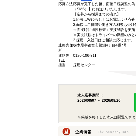
応募方法
応募が完了した後、面接日程調整の為
（SMS）】にお送りいたします。
【応募から採用までの流れ】
1.応募…Webもしくはお電話より応
2.面接…ご質問や働き方の相談も受け
※面接時に適性検査＋実技試験を実施
※実技試験はドライバーの職種のみと
3.採用…入社日はご相談に応じます。
連絡先住
栃木県宇都宮市簗瀬4丁目4番7号
所
連絡先
0120-106-311
TEL
担当
採用センター
求人応募期間 ：
2026/08/07 ～ 2026/08/20
※掲載を終了した求人は閲覧できま