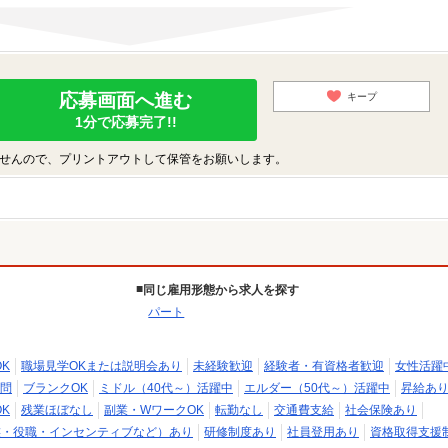
応募画面へ進む
キープ
1分で応募完了!!
せんので、プリントアウトして保管をお願いします。
同じ雇用形態から求人を探す
パート
K
職場見学OKまたは説明会あり
未経験歓迎
経験者・有資格者歓迎
女性活躍
問
ブランクOK
ミドル（40代～）活躍中
エルダー（50代～）活躍中
昇給あ
K
残業ほぼなし
副業・WワークOK
転勤なし
交通費支給
社会保険あり
族・役職・インセンティブなど）あり
研修制度あり
社員登用あり
資格取得支援