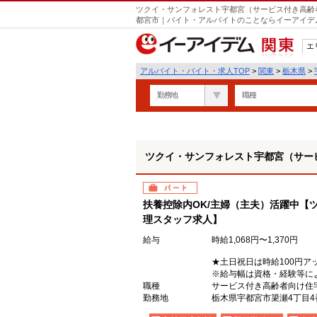
ツクイ・サンフォレスト宇都宮（サービス付き高齢者
都宮市｜バイト・アルバイトのことならイーアイデ
エ
関東
アルバイト・バイト・求人TOP
>
関東
>
栃木県
>
勤務地
職種
ツクイ・サンフォレスト宇都宮（サー
パート
扶養控除内OK/主婦（主夫）活躍中【
理スタッフ求人】
給与
時給1,068円〜1,370円
★土日祝日は時給100円ア
※給与幅は資格・経験等に
職種
サービス付き高齢者向け住
勤務地
栃木県宇都宮市簗瀬4丁目4