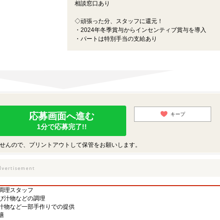
相談窓口あり
◇頑張った分、スタッフに還元！
・2024年冬季賞与からインセンティブ賞与を導入
・パートは特別手当の支給あり
応募画面へ進む
キープ
1分で応募完了!!
せんので、プリントアウトして保管をお願いします。
調理スタッフ
び汁物などの調理
汁物など一部手作りでの提供
膳