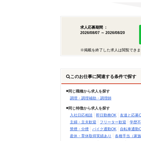
求人応募期間 ：
2026/08/07 ～ 2026/08/20
※掲載を終了した求人は閲覧できま
このお仕事に関連する条件で探す
同じ職種から求人を探す
調理・調理補助・調理師
同じ特徴から求人を探す
入社日応相談
即日勤務OK
友達と応募O
主婦・主夫歓迎
フリーター歓迎
学歴不
禁煙・分煙
バイク通勤OK
自転車通勤O
産休・育休取得実績あり
各種手当（家