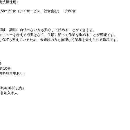
食洗機使用）
昼58〜69食（デイサービス・社食含む）・夕60食
経験、調理に自信のない方も安心して始めることができます。
メニューを考える必要はなく、手順に沿って作業を進めることが可能です。
なOJTも整えているため、未経験の方も無理なく業務を覚えられる環境です。
！
号
約10分
無料駐車場あり）
）
均40時間以内）
険非加入求人