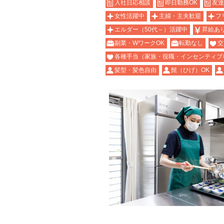
入社日応相談
即日勤務OK
友達
女性活躍中
主婦・主夫歓迎
フ
エルダー（50代～）活躍中
昇給あ
副業・WワークOK
転勤なし
交
各種手当（家族・役職・インセンティブ
髪型・髪色自由
髭（ひげ）OK