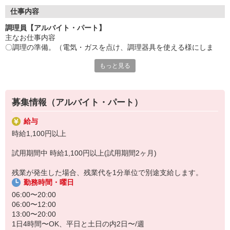
●20代〜50代の幅広い年代のスタッフが活躍中
仕事内容
主婦(夫)・フリーター・学生の方等、幅広い年代のスタッフが活
調理員【アルバイト・パート】
躍中
主なお仕事内容
〇調理の準備。（電気・ガスを点け、調理器具を使える様にしま
●安心の教育体制
す）
入社後は先輩たちが優しくフォローしながら進めますので、
もっと見る
〇食材の確認と下ごしらえ（献立に合わせて皮むき等、下ごしらえ
安心してお仕事を始められます。
を行います。）
〇調理開始（レシピに沿って調理をしていきます）
【会社について】
給食受託の外資系大手企業、コンパスグループ・ジャパン。
募集情報（アルバイト・パート）
「メイン担当」「副菜担当」「盛り付け担当」等、メニューや作業
全国約1,500ヵ所で「コントラクトフードサービス」を展開して
ごとに
います
給与
担当が決まっているため、ブランクがある方も安心♪
時給1,100円以上
普段から料理をしており包丁や鍋・フライパンなどの調理器具を使
試用期間中 時給1,100円以上(試用期間2ヶ月)
い慣れている方や、
調理のお仕事の経験のある方を募集しています
残業が発生した場合、残業代を1分単位で別途支給します。
勤務時間・曜日
06:00〜20:00
06:00〜12:00
13:00〜20:00
1日4時間〜OK、平日と土日の内2日〜/週