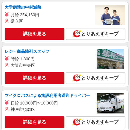
栃木県宇都宮市上横田町800
大学病院の中材滅菌
月給 254,160円
詳細を見る
キープ
足立区
パート
詳細を見る
とりあえずキープ
ツクイ・サンフォレスト宇都宮（サービス付き高齢者向け住宅）
サービス付き高齢者向け住宅 調理スタッフ
レジ・商品陳列スタッフ
時給1,068円〜1,370円 ★土日祝日は時給100円
アップ！ ※給与幅は資格・経験等による
時給 1,300円
大阪市中央区
栃木県宇都宮市簗瀬4丁目4番7号
詳細を見る
とりあえずキープ
詳細を見る
キープ
アルバイト
パート
マイクロバスによる施設利用者送迎ドライバー
ケンタッキーフライドチキン FKDインターパーク店
日給 10,900円〜10,900円
カウンター・キッチンスタッフ
神戸市須磨区
時給1070円
栃木県宇都宮市インターパーク6-1-1
詳細を見る
とりあえずキープ