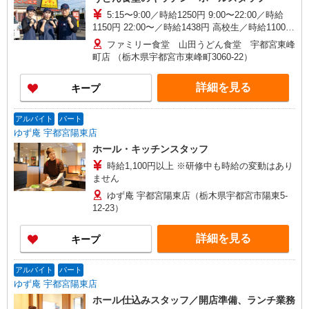
5:15〜9:00／時給1250円 9:00〜22:00／時給
1150円 22:00〜／時給1438円 高校生／時給1100円
日・祝日は時給50円アップ！（9時〜22時）
ファミリー食堂 山田うどん食堂 宇都宮東峰
町店 （栃木県宇都宮市東峰町3060-22）
詳細を見る
キープ
アルバイト
パート
ゆず庵 宇都宮陽東店
ホール・キッチンスタッフ
時給1,100円以上 ※研修中も時給の変動はあり
ません
ゆず庵 宇都宮陽東店（栃木県宇都宮市陽東5-
12-23）
詳細を見る
キープ
アルバイト
パート
ゆず庵 宇都宮陽東店
ホール仕込みスタッフ／開店準備、ランチ業務