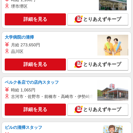
(試用期間2ヶ月) 残業が発生した場合、残業代を1
堺市堺区
分単位で別途支給します。
キヤノン宇都宮 （栃木県宇都宮市清原工業団
地１９－１）
詳細を見る
とりあえずキープ
詳細を見る
キープ
大学病院の清掃
NEW
アルバイト
パート
月給 273,650円
コンパスグループ・ジャパン株式会社 21821_p
品川区
調理補助【アルバイト・パート】
時給1,100円以上 試用期間中 時給1,100円以上
詳細を見る
とりあえずキープ
(試用期間2ヶ月) 残業が発生した場合、残業代を1
分単位で別途支給します。
キヤノン宇都宮 （栃木県宇都宮市清原工業団
地１９－１）
ベルク各店での店内スタッフ
時給 1,065円
詳細を見る
キープ
古河市・佐野市・前橋市・高崎市・伊勢崎市・太田市・館林市・
NEW
アルバイト
パート
詳細を見る
とりあえずキープ
コンパスグループ・ジャパン株式会社 39577_p
調理師【アルバイト・パート】
ビルの清掃スタッフ
時給1,500円以上 試用期間中 時給1,500円以上
(試用期間2ヶ月) 残業が発生した場合、残業代を1