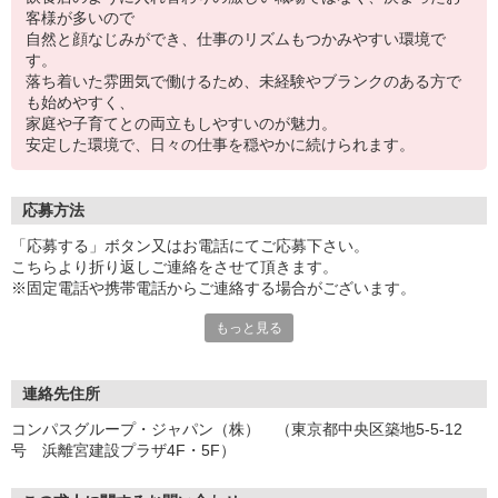
客様が多いので
自然と顔なじみができ、仕事のリズムもつかみやすい環境で
す。
落ち着いた雰囲気で働けるため、未経験やブランクのある方で
も始めやすく、
家庭や子育てとの両立もしやすいのが魅力。
安定した環境で、日々の仕事を穏やかに続けられます。
応募方法
「応募する」ボタン又はお電話にてご応募下さい。
こちらより折り返しご連絡をさせて頂きます。
※固定電話や携帯電話からご連絡する場合がございます。
もっと見る
【WEB応募受付後の流れ】
［1］「応募する」ボタンよりご応募下さい♪
↓
［2］携帯のショートメッセージ（SMS）に質問フォームをお送り
連絡先住所
させて頂きますので、
コンパスグループ・ジャパン（株） （東京都中央区築地5-5-12
メッセージに従ってご質問にご回答頂き、ご都合の良い面接日
号 浜離宮建設プラザ4F・5F）
程をご選択ください♪
※携帯電話番号の登録不備等、SMSが配信されない場合には別途ご