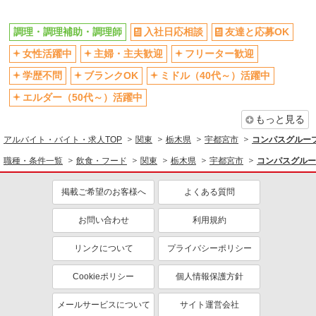
調理・調理補助・調理師
入社日応相談
友達と応募OK
女性活躍中
主婦・主夫歓迎
フリーター歓迎
学歴不問
ブランクOK
ミドル（40代～）活躍中
エルダー（50代～）活躍中
もっと見る
アルバイト・バイト・求人TOP
関東
栃木県
宇都宮市
コンパスグループ
職種・条件一覧
飲食・フード
関東
栃木県
宇都宮市
コンパスグルー
掲載ご希望のお客様へ
よくある質問
お問い合わせ
利用規約
リンクについて
プライバシーポリシー
Cookieポリシー
個人情報保護方針
メールサービスについて
サイト運営会社