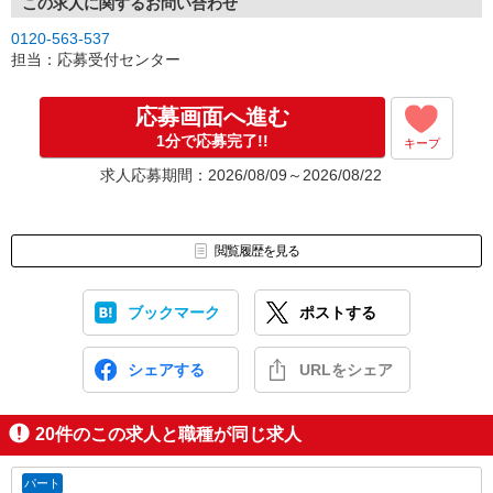
連絡させて頂きます。
この求人に関するお問い合わせ
↓
0120-563-537
［3］面接実施。履歴書（写真貼付）をお持ちください。
担当：応募受付センター
面接では仕事内容や職場についてなど、気になることやご希望は
なんでもお聞かせくださいね。
↓
応募画面へ進む
［4］ 採用決定のご連絡。勤務開始日もお気軽にご相談ください。
1分で応募完了!!
キープ
【電話受付】
求人応募期間：2026/08/09～2026/08/22
10:00〜20:00 ※年末年始除く
閲覧履歴を見る
ブックマーク
ポストする
シェアする
URLをシェア
20
件のこの求人と職種が同じ求人
パート