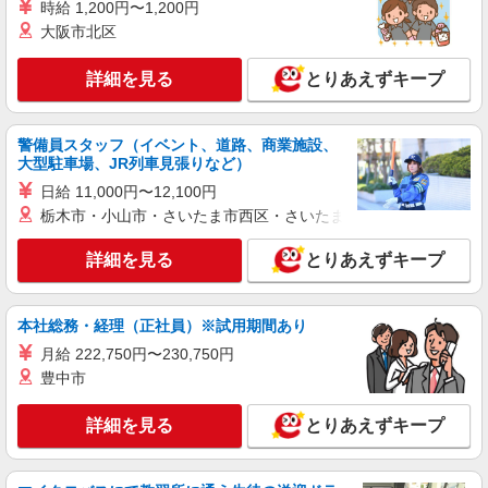
時給 1,200円〜1,200円
分単位で別途支給します。
ＪＣＨＯうつのみや病院 （栃木県宇都宮市南
大阪市北区
高砂町11-17）
詳細を見る
とりあえずキープ
詳細を見る
キープ
NEW
警備員スタッフ（イベント、道路、商業施設、
アルバイト
パート
大型駐車場、JR列車見張りなど）
コンパスグループ・ジャパン株式会社 39704_p
日給 11,000円〜12,100円
調理補助【アルバイト・パート】
栃木市・小山市・さいたま市西区・さいたま市岩槻区・久喜市・
時給1,200円以上 試用期間中 時給1,200円以上
(試用期間2ヶ月) 残業が発生した場合、残業代を1
分単位で別途支給します。
詳細を見る
とりあえずキープ
特別養護老人ホームひょうたん村 （栃木県宇
都宮市屋板町１２６ー１１）
本社総務・経理（正社員）※試用期間あり
詳細を見る
キープ
月給 222,750円〜230,750円
NEW
豊中市
アルバイト
パート
コンパスグループ・ジャパン株式会社 39577_p
詳細を見る
とりあえずキープ
調理員【アルバイト・パート】
時給1,400円以上 試用期間中 時給1,400円以上
(試用期間2ヶ月) 残業が発生した場合、残業代を1