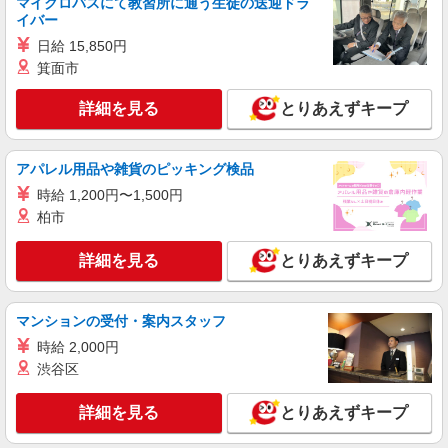
マイクロバスにて教習所に通う生徒の送迎ドラ
分単位で別途支給します。
ＪＣＨＯうつのみや病院 （栃木県宇都宮市南
イバー
高砂町11-17）
日給 15,850円
箕面市
詳細を見る
キープ
詳細を見る
とりあえずキープ
NEW
アルバイト
パート
コンパスグループ・ジャパン株式会社 39298_p
調理補助【アルバイト・パート】
アパレル用品や雑貨のピッキング検品
時給1,068円以上 試用期間中 時給1,068円以上
時給 1,200円〜1,500円
(試用期間2ヶ月) 残業が発生した場合、残業代を1
柏市
分単位で別途支給します。
あずみ苑 グランデ宇都宮 （栃木県宇都宮市
宝木本町1239-1）
詳細を見る
とりあえずキープ
詳細を見る
キープ
マンションの受付・案内スタッフ
パート
時給 2,000円
ツクイ宇都宮いちり（デイサービス）
渋谷区
デイサービス 調理スタッフ（ミールケアクル
ー）
詳細を見る
とりあえずキープ
時給1,068円〜1,370円 ★土日祝日は時給100円
アップ！ ※給与幅は資格・経験等による