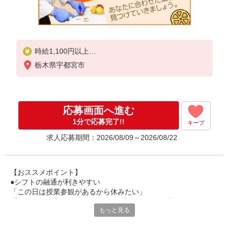
時給1,100円以上
栃木県宇都宮市
試用期間中 時給1,100円以上(試用期間2ヶ月)
残業が発生した場合、残業代を1分単位で別途支給し
ます。
応募画面へ進む
1分で応募完了!!
キープ
求人応募期間：2026/08/09～2026/08/22
【おススメポイント】
●シフトの融通が利きやすい
「この日は授業参観があるから休みたい」
「その日は予定があるのでシフトを調整したい」等
もっと見る
家庭や趣味の都合にも柔軟に対応しますので、お気軽にご相談く
ださい