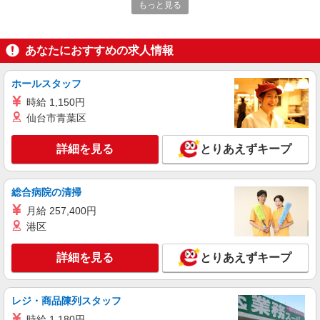
時給1,100円以上 ※研修中も時給の変動はあり
もっと見る
ません
ゆず庵 宇都宮桜通り店（栃木県宇都宮市西大
寛2-3-1）
あなたにおすすめの求人情報
詳細を見る
キープ
ホールスタッフ
時給 1,150円
NEW
アルバイト
パート
仙台市青葉区
コンパスグループ・ジャパン株式会社 39577_p
調理補助【アルバイト・パート】
詳細を見る
とりあえずキープ
時給1,400円以上 試用期間中 時給1,400円以上
(試用期間2ヶ月) 残業が発生した場合、残業代を1
分単位で別途支給します。
ＪＣＨＯうつのみや病院 （栃木県宇都宮市南
総合病院の清掃
高砂町11-17）
月給 257,400円
港区
詳細を見る
キープ
詳細を見る
とりあえずキープ
NEW
アルバイト
パート
コンパスグループ・ジャパン株式会社 21821_p
調理師【アルバイト・パート】
レジ・商品陳列スタッフ
時給1,500円以上 試用期間中 時給1,500円以上
時給 1,180円