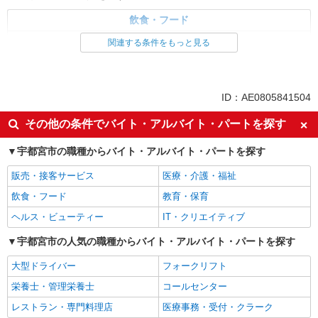
飲食・フード
調理・調理補助・調理師
関連する条件をもっと見る
同じ特徴から求人を探す
ミドル（40代～）活躍中
交通費支給
ID：AE0805841504
社会保険あり
社員登用あり
その他の条件でバイト・アルバイト・パートを探す
週2～3日勤務OK
短時間勤務（1日4h以内）OK
宇都宮市の職種からバイト・アルバイト・パートを探す
車通勤OK
副業・WワークOK
まかない・食事補助
販売・接客サービス
医療・介護・福祉
飲食・フード
教育・保育
ヘルス・ビューティー
IT・クリエイティブ
宇都宮市の人気の職種からバイト・アルバイト・パートを探す
大型ドライバー
フォークリフト
栄養士・管理栄養士
コールセンター
レストラン・専門料理店
医療事務・受付・クラーク