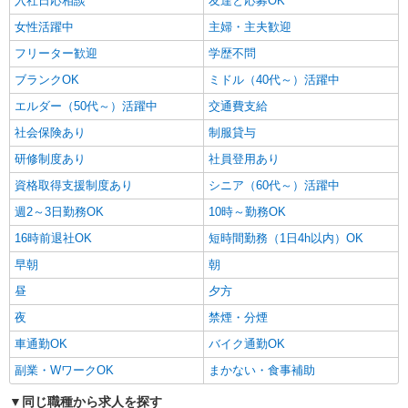
入社日応相談
友達と応募OK
女性活躍中
主婦・主夫歓迎
フリーター歓迎
学歴不問
ブランクOK
ミドル（40代～）活躍中
エルダー（50代～）活躍中
交通費支給
社会保険あり
制服貸与
研修制度あり
社員登用あり
資格取得支援制度あり
シニア（60代～）活躍中
週2～3日勤務OK
10時～勤務OK
16時前退社OK
短時間勤務（1日4h以内）OK
早朝
朝
昼
夕方
夜
禁煙・分煙
車通勤OK
バイク通勤OK
副業・WワークOK
まかない・食事補助
同じ職種から求人を探す