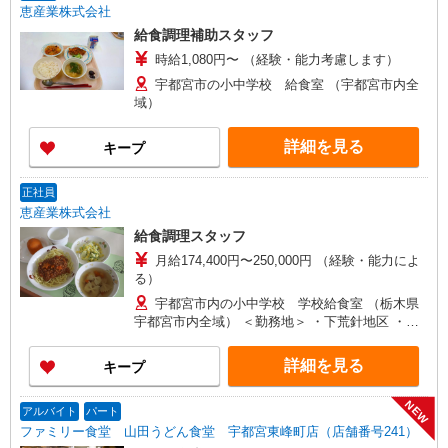
恵産業株式会社
給食調理補助スタッフ
時給1,080円〜 （経験・能力考慮します）
宇都宮市の小中学校 給食室 （宇都宮市内全
域）
詳細を見る
キープ
正社員
恵産業株式会社
給食調理スタッフ
月給174,400円〜250,000円 （経験・能力によ
る）
宇都宮市内の小中学校 学校給食室 （栃木県
宇都宮市内全域） ＜勤務地＞ ・下荒針地区 ・陽
西地区 ・針ヶ谷地区
詳細を見る
キープ
NEW
アルバイト
パート
ファミリー食堂 山田うどん食堂 宇都宮東峰町店（店舗番号241）