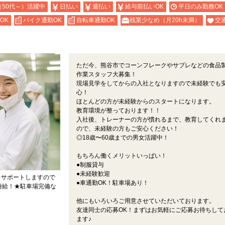
（50代～）活躍中
日払い
週払い
給与前払いOK
平日のみ勤務OK
OK
バイク通勤OK
自転車通勤OK
残業少なめ（月20h未満）
交
ただ今、熊谷市でコーンフレークやサブレなどの食品
作業スタッフ大募集！
現場見学をしてからの入社となりますので未経験でも
心！
ほとんどの方が未経験からのスタートになります。
教育環境が整っております！！
入社後、トレーナーの方が慣れるまで、教育してくれ
ので、未経験の方もご安心ください！
◎18歳〜60歳までの男女活躍中！
もちろん働くメリットいっぱい！
●制服貸与
●未経験歓迎
をサポートしますので
●車通勤OK！駐車場あり！
高時給！★駐車場完備な
他にもいろいろご用意させていただいております。
友達同士の応募OK！まずはお気軽にご応募お待ちして
ます♪