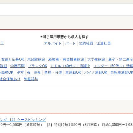
同じ雇用形態から求人を探す
加工
アルバイト
パート
契約社員
派遣社員
友達と応募OK
未経験歓迎
経験者・有資格者歓迎
大学生歓迎
新卒・第二新
歓迎
学歴不問
ブランクOK
ミドル（40代～）活躍中
エルダー（50代～）活
み勤務OK
夕方
夜
深夜
禁煙・分煙
車通勤OK
バイク通勤OK
自転車通勤O
社会保険あり
制服貸与
ング ［2］ケースピッキング