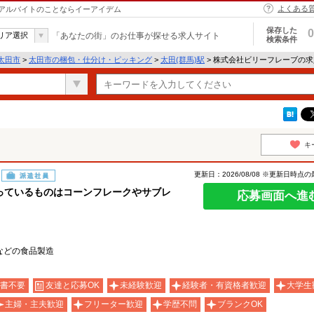
よくある
アルバイトのことならイーアイデム
保存した
0
リア選択
「あなたの街」のお仕事が探せる求人サイト
検索条件
太田市
>
太田市の梱包・仕分け・ピッキング
>
太田(群馬)駅
> 株式会社ビリーフレーブの
キ
更新日：2026/08/08 ※更新日時点
派遣社員
っているものはコーンフレークやサブレ
応募画面へ進
などの食品製造
書不要
友達と応募OK
未経験歓迎
経験者・有資格者歓迎
大学生
主婦・主夫歓迎
フリーター歓迎
学歴不問
ブランクOK