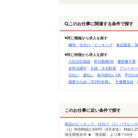
このお仕事に関連する条件で探す
同じ職種から求人を探す
梱包・仕分け・ピッキング
食品製造・
同じ特徴から求人を探す
入社日応相談
即日勤務OK
履歴書不要
女性活躍中
主婦・主夫歓迎
フリーター
日払い
週払い
給与前払いOK
平日の
残業少なめ（月20h未満）
交通費支給
このお仕事に近い条件で探す
商品のピッキング、仕分け ［1］バラピッキ
埼玉県熊谷市 ★「熊谷駅」より車で10分