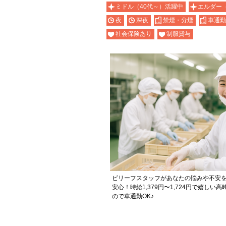
ミドル（40代～）活躍中
エルダー
夜
深夜
禁煙・分煙
車通勤
社会保険あり
制服貸与
ビリーフスタッフがあなたの悩みや不安
安心！時給1,379円〜1,724円で嬉しい
ので車通勤OK♪