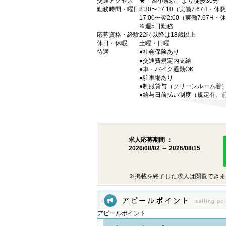
交通アクセス
★「西小泉駅」より徒歩30分
勤務時間・曜日
8:30〜17:10（実働7.67H・休
17:00〜翌2:00（実働7.67H・休
※週5日勤務
応募資格・経験
22時以降は18歳以上
休日・休暇
土曜・日曜
待遇
●社会保険あり
●交通費規定内支給
●車・バイク通勤OK
●駐車場あり
●制服貸与（クリーンルーム着
●給与日前払い制度（規定有。
求人応募期間 ：
2026/08/02 ～ 2026/08/15
※掲載を終了した求人は閲覧できま
アピールポイント