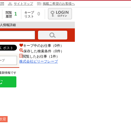
質問
サイトマップ
掲載ご希望のお客様へ
閲覧
キープ
1
0
履歴
リスト
ログイン
求人情報詳細
キープ中のお仕事（0件）
保存した検索条件（
0
件）
閲覧したお仕事（1件）
ープ
株式会社ビリーフレーブ
の最新情報です
む
歓迎