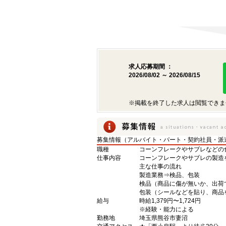
求人応募期間 ：
2026/08/02 ～ 2026/08/15
※掲載を終了した求人は閲覧できま
募集情報（アルバイト・パート・契約社員・派
職種
コーンフレークやサブレなどの
仕事内容
コーンフレークやサブレの製造
主な仕事の流れ
製造業務⇒検品、包装
検品（商品に傷が無いか、出荷
包装（シールなどを貼り、商品
給与
時給1,379円〜1,724円
※経験・能力による
勤務地
埼玉県熊谷市妻沼