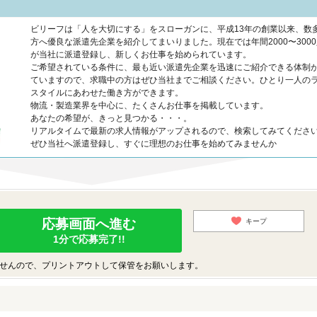
ビリーフは「人を大切にする」をスローガンに、平成13年の創業以来、数
方へ優良な派遣先企業を紹介してまいりました。現在では年間2000〜300
が当社に派遣登録し、新しくお仕事を始められています。
ご希望されている条件に、最も近い派遣先企業を迅速にご紹介できる体制
ていますので、求職中の方はぜひ当社までご相談ください。ひとり一人の
スタイルにあわせた働き方ができます。
物流・製造業界を中心に、たくさんお仕事を掲載しています。
あなたの希望が、きっと見つかる・・・。
リアルタイムで最新の求人情報がアップされるので、検索してみてくださ
ぜひ当社へ派遣登録し、すぐに理想のお仕事を始めてみませんか
応募画面へ進む
キープ
1分で応募完了!!
せんので、プリントアウトして保管をお願いします。