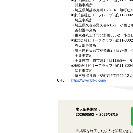
■株式会社ビリーフセレブ (派)11-1100
・川越事業所
（埼玉県川越市旭町1-23-16 旭町ビ
■株式会社ビリーフレーブ (派)11-3002
・埼玉事業所
（埼玉県久喜市野久喜631-2 小西ビル
・首都圏事業所
（東京都八王子市北野町538-2 小俣
■株式会社ビリーフクラブ (派)11-3002
・春日部事業所
（埼玉県春日部市粕壁東2丁目3-40 
・千葉事業所
（千葉県市川市市川1丁目11番8号 
■株式会社ビリーフライフ (派)11-3004
・深谷事業所
（埼玉県深谷市上柴町西2丁目22-12 
URL
https://www.blf-g.com/
求人応募期間 ：
2026/08/02 ～ 2026/08/15
※掲載を終了した求人は閲覧できま