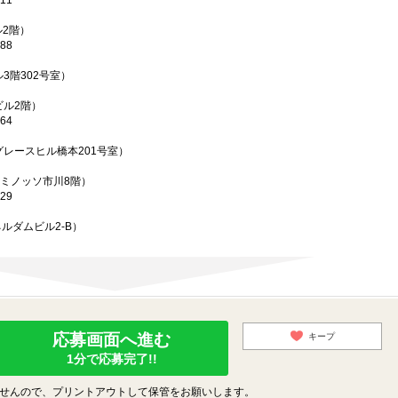
11
ル2階）
88
3階302号室）
ビル2階）
64
グレースヒル橋本201号室）
ルミノッソ市川8階）
29
ネルダムビル2-B）
応募画面へ進む
キープ
1分で応募完了!!
せんので、プリントアウトして保管をお願いします。