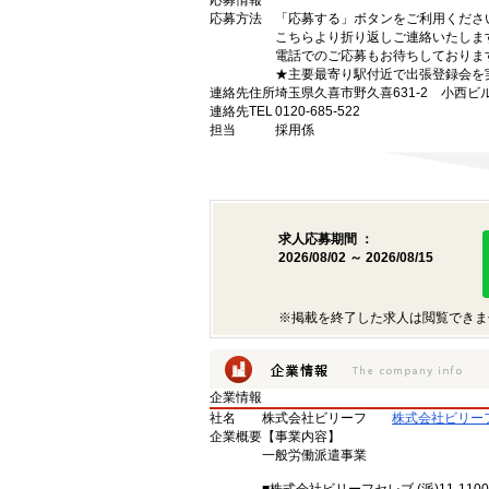
応募情報
応募方法
「応募する」ボタンをご利用くださ
こちらより折り返しご連絡いたしま
電話でのご応募もお待ちしておりま
★主要最寄り駅付近で出張登録会を
連絡先住所
埼玉県久喜市野久喜631-2 小西ビル
連絡先TEL
0120-685-522
担当
採用係
求人応募期間 ：
2026/08/02 ～ 2026/08/15
※掲載を終了した求人は閲覧できま
企業情報
社名
株式会社ビリーフ
株式会社ビリー
企業概要
【事業内容】
一般労働派遣事業