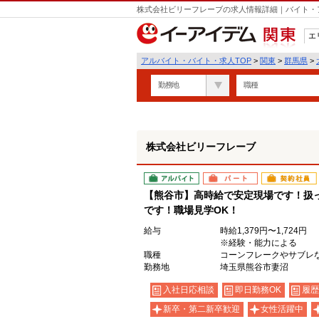
株式会社ビリーフレーブの求人情報詳細｜バイト・
エ
関東
アルバイト・バイト・求人TOP
>
関東
>
群馬県
>
勤務地
職種
株式会社ビリーフレーブ
アルバイト
パート
契約社員
【熊谷市】高時給で安定現場です！扱
です！職場見学OK！
給与
時給1,379円〜1,724円
※経験・能力による
職種
コーンフレークやサブレ
勤務地
埼玉県熊谷市妻沼
入社日応相談
即日勤務OK
履歴
新卒・第二新卒歓迎
女性活躍中