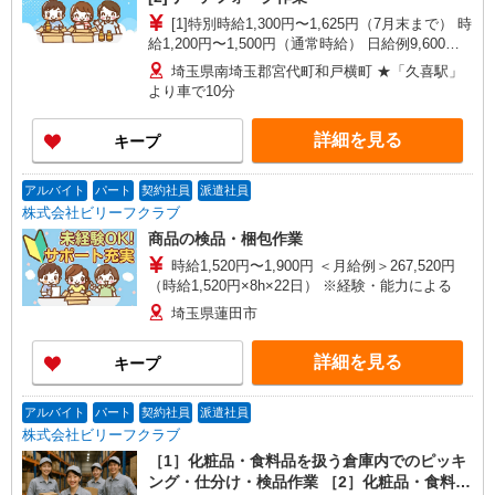
[1]特別時給1,300円〜1,625円（7月末まで） 時
給1,200円〜1,500円（通常時給） 日給例9,600円
（時給1,200円×8h） 月給例211,200円（時給1,200
埼玉県南埼玉郡宮代町和戸横町 ★「久喜駅」
円×8h×22日） [2]特別時給1,700円（7月末まで）
より車で10分
時給1,600円〜2,000円（通常時給） 日給例12,800
円（時給1,600円×8h） 月給例281,600円（時給
詳細を見る
キープ
1,600円×8h×22日） ※経験・能力による
アルバイト
パート
契約社員
派遣社員
株式会社ビリーフクラブ
商品の検品・梱包作業
時給1,520円〜1,900円 ＜月給例＞267,520円
（時給1,520円×8h×22日） ※経験・能力による
埼玉県蓮田市
詳細を見る
キープ
アルバイト
パート
契約社員
派遣社員
株式会社ビリーフクラブ
［1］化粧品・食料品を扱う倉庫内でのピッキ
ング・仕分け・検品作業 ［2］化粧品・食料品