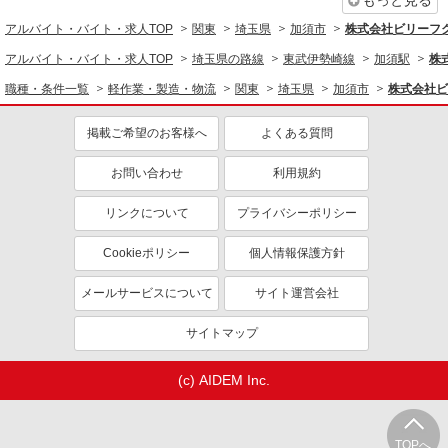
もっと見る
埼玉県加須市
社会保険あり
アルバイト・バイト・求人TOP
関東
埼玉県
加須市
株式会社ビリーフ
同じ職種から求人を探す
詳細を見る
アルバイト・バイト・求人TOP
キープ
埼玉県の路線
東武伊勢崎線
加須駅
株
軽作業・製造・物流
職種・条件一覧
軽作業・製造・物流
関東
埼玉県
加須市
株式会社ビ
派遣社員
梱包・仕分け・ピッキング
入出庫・商品管理・検品・検査
株式会社バイトレ（ADM808563）
掲載ご希望のお客様へ
よくある質問
インスタント食品、酒類のピッキング作業
同じ特徴から求人を探す
時給1339円
お問い合わせ
利用規約
未経験歓迎
大学生歓迎
埼玉県加須市
ミドル（40代～）活躍中
リンクについて
日払い
プライバシーポリシー
服装自由
車通勤OK
詳細を見る
キープ
Cookieポリシー
個人情報保護方針
交通費支給
社会保険あり
メールサービスについて
サイト運営会社
サイトマップ
(c) AIDEM Inc.
TOPへ