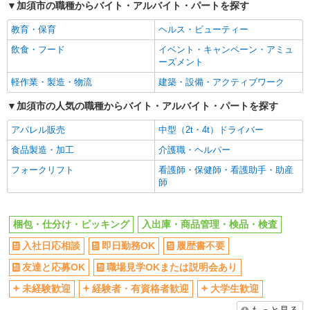
手のひらサイズ中心◎数える・詰めるだけの超
加須市の職種からバイト・アルバイト・パートを探す
かんたん作業
入社日応相談
即日勤務OK
教育・保育
ヘルス・ビューティー
時給1320円（就業先により異なる）
履歴書不要
友達と応募OK
飲食・フード
イベント・キャンペーン・アミュ
埼玉県加須市
職場見学OKまたは説明会あり
未経験歓迎
ーズメント
経験者・有資格者歓迎
大学生歓迎
軽作業・製造・物流
建築・設備・アクティブワーク
詳細を見る
キープ
新卒・第二新卒歓迎
女性活躍中
加須市の人気の職種からバイト・アルバイト・パートを探す
派遣社員
主婦・主夫歓迎
フリーター歓迎
株式会社バイトレ（ADM814685）
アパレル販売
中型（2t・4t）ドライバー
学歴不問
ブランクOK
インスタント食品のアソート業務
食品製造・加工
介護職・ヘルパー
ミドル（40代～）活躍中
エルダー（50代～）活躍中
時給1339円
フォークリフト
看護師・保健師・看護助手・助産
埼玉県加須市
高収入・高額
日払い
師
週払い
給与前払いOK
詳細を見る
キープ
時間固定シフト制
服装自由
梱包・仕分け・ピッキング
入出庫・商品管理・検品・検査
髪型・髪色自由
ピアスOK
アルバイト
パート
入社日応相談
即日勤務OK
履歴書不要
株式会社バイトレ（ADM808987）
禁煙・分煙
車通勤OK
友達と応募OK
職場見学OKまたは説明会あり
未経験9割！説明通りにやるだけのシンプル軽
バイク通勤OK
自転車通勤OK
作業
未経験歓迎
経験者・有資格者歓迎
大学生歓迎
残業少なめ（月20h未満）
交通費支給
時給1339円（就業先により異なる）