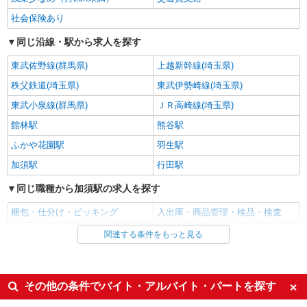
アルバイト
パート
社会保険あり
株式会社バイトレ（ADM808535）
同じ沿線・駅から求人を探す
人と話すのが苦手でも安心♪接客なしの軽作業
スタッフ
東武佐野線(群馬県)
上越新幹線(埼玉県)
時給1339円（就業先により異なる）
秩父鉄道(埼玉県)
東武伊勢崎線(埼玉県)
埼玉県加須市
東武小泉線(群馬県)
ＪＲ高崎線(埼玉県)
詳細を見る
キープ
館林駅
熊谷駅
ふかや花園駅
羽生駅
派遣社員
加須駅
行田駅
株式会社バイトレ（ADM808602）
インスタント食品、酒類のピッキング作業
同じ職種から加須駅の求人を探す
時給1339円
梱包・仕分け・ピッキング
入出庫・商品管理・検品・検査
埼玉県加須市
関連する条件をもっと見る
同じ雇用形態から加須駅の求人を探す
詳細を見る
キープ
アルバイト
パート
契約社員
派遣社員
アルバイト
パート
その他の条件でバイト・アルバイト・パートを探す
株式会社バイトレ（ADM807978）
同じ特徴から加須駅の求人を探す