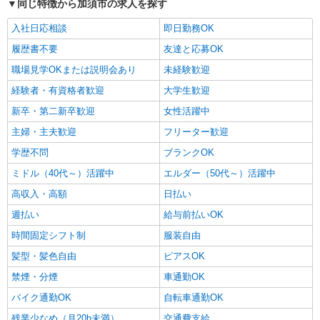
同じ特徴から加須市の求人を探す
埼玉県加須市北大桑 ★マイカー通勤可
入社日応相談
即日勤務OK
詳細を見る
キープ
履歴書不要
友達と応募OK
職場見学OKまたは説明会あり
未経験歓迎
アルバイト
パート
株式会社バイトレ（ADM808260）
経験者・有資格者歓迎
大学生歓迎
【平日のみ・短時間】詰めるだけの簡単作業
新卒・第二新卒歓迎
女性活躍中
時給1560円（就業先により異なる）
主婦・主夫歓迎
フリーター歓迎
埼玉県加須市
学歴不問
ブランクOK
詳細を見る
ミドル（40代～）活躍中
キープ
エルダー（50代～）活躍中
高収入・高額
日払い
派遣社員
週払い
給与前払いOK
株式会社バイトレ（ADM808535）
時間固定シフト制
服装自由
アパレル商品のピッキング業務
時給1339円
髪型・髪色自由
ピアスOK
埼玉県加須市
禁煙・分煙
車通勤OK
バイク通勤OK
自転車通勤OK
詳細を見る
キープ
残業少なめ（月20h未満）
交通費支給