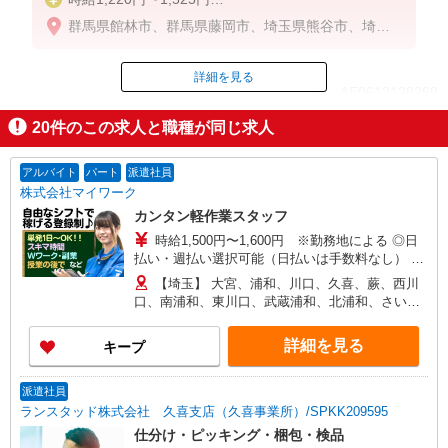
※経験・能力等による
群馬県館林市、群馬県藤岡市、埼玉県熊谷市、埼玉
県行田市、埼玉県加須市、埼玉県羽生市
詳細を見る
ID：AE0612128269
20
件のこの求人と職種が同じ求人
掲載期間終了
アルバイト
パート
派遣社員
株式会社マイワーク
カンタン軽作業スタッフ
時給1,500円〜1,600円 ※勤務地による ◎日
払い・週払い選択可能（日払いは手数料なし） ◎
残業手当、リーダー手当、深夜手当あり！
【埼玉】 大宮、浦和、川口、久喜、蕨、西川
口、南浦和、東川口、武蔵浦和、北浦和、さいた
ま新都心、 草加、上尾、春日部、戸田公園、東浦
和、与野、桶川、他 他にも一都三県各地にあり。
詳細を見る
キープ
ご希望をお聞かせください。 ☆送迎バス有／バイ
ク・自転車通勤OKなどの勤務地もアリ
派遣社員
ランスタッド株式会社 久喜支店（久喜事業所）/SPKK209595
仕分け・ピッキング・梱包・検品