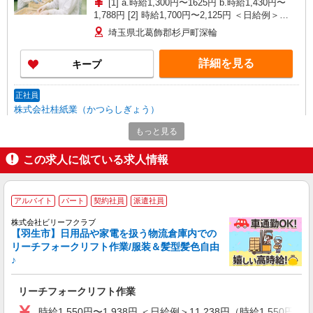
[1] a.時給1,300円〜1625円 b.時給1,430円〜
1,788円 [2] 時給1,700円〜2,125円 ＜日給例＞
13,600円（時給1,700円×8h） ＜月給例＞299,200
埼玉県北葛飾郡杉戸町深輪
円（時給1,700円×8h×22日） ※経験・能力・時間
帯による
詳細を見る
キープ
正社員
株式会社桂紙業（かつらしぎょう）
4t・8t固定ルート回収ドライバー兼構内作業ス
もっと見る
タッフ
月給255,000円〜（経験・能力により昇給あ
この求人に似ている求人情報
り） ★残業・皆勤手当別途支給 ※試用期間3ヶ月
あり（同条件） ★年収例は備考をご覧ください★
［1］本社：東京都北区桐ヶ丘1-20-12 ［2］三
≪運転免許手当別途支給≫ ・大型免許（1.5万
芳営業所：埼玉県入間郡三芳町北永井59-10 ［3］
アルバイト
パート
契約社員
派遣社員
円） ・中型免許（1万円） ・フォークリフト免許
児玉営業所：埼玉県本庄市児玉町共栄323 ［4］戸
（5千円） 【月収例】378,750円 （25歳、入社1年
株式会社ビリーフクラブ
田営業所：埼玉県戸田市笹目8-15-30 ［5］騎西営
詳細を見る
キープ
目） （月給255,000円＋残業45時間93,750円＋皆
【羽生市】日用品や家電を扱う物流倉庫内での
業所：埼玉県加須市戸崎309-1 ［6］川越営業
勤手当10,000円＋大型・フォーク免許手当20,000
リーチフォークリフト作業/服装＆髪型髪色自由
所：埼玉県川越市芳野台2-8-42 ※川越工業団地内
円）
♪
［7］藤ヶ谷営業所：千葉県柏市藤ヶ谷545-2 ★
正社員
車・バイク通勤OK [1]はバイク・自転車通勤OK
株式会社ショーモン
リーチフォークリフト作業
サーマルリサイクル工場でのオペレーター
月給27万〜32万円（手当込）＋残業代全額支
時給1,550円〜1,938円 ＜日給例＞11,238円（時給1,550円×7