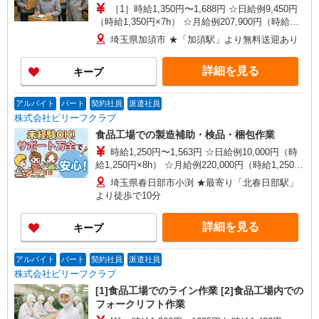
を扱う倉庫内でのフォークリフト作業
［1］時給1,350円〜1,688円 ☆日給例9,450円
（時給1,350円×7h） ☆月給例207,900円（時給
1,350円×7h×22日） ［2］特別時給2,000円（入社
埼玉県加須市 ★「加須駅」より無料送迎あり
から翌月末迄） 時給1,550円〜1,938円（通常時
給） ☆日給例10,850円（時給1,550円×7h） ☆月
詳細を見る
キープ
給例238,700円（時給1,550円×7h×22日） ※経
験・能力等による
アルバイト
パート
契約社員
派遣社員
株式会社ビリーフクラブ
食品工場での製造補助・検品・梱包作業
時給1,250円〜1,563円 ☆日給例10,000円（時
給1,250円×8h） ☆月給例220,000円（時給1,250円
×8h×22日） ※経験・能力等による
埼玉県春日部市小渕 ★最寄り「北春日部駅」
より徒歩で10分
詳細を見る
キープ
アルバイト
パート
契約社員
派遣社員
株式会社ビリーフクラブ
[1]食品工場でのライン作業 [2]食品工場内での
フォークリフト作業