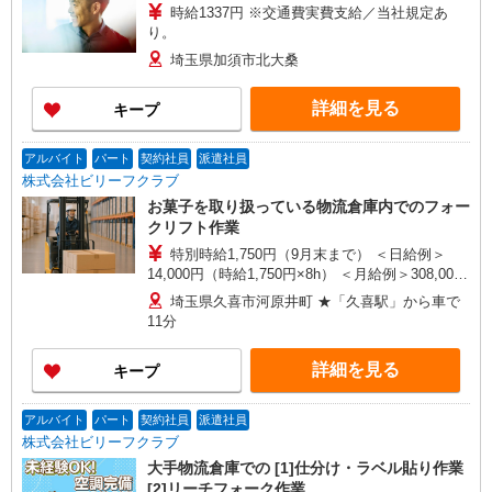
時給1337円 ※交通費実費支給／当社規定あ
り。
埼玉県加須市北大桑
詳細を見る
キープ
アルバイト
パート
契約社員
派遣社員
株式会社ビリーフクラブ
お菓子を取り扱っている物流倉庫内でのフォー
クリフト作業
特別時給1,750円（9月末まで） ＜日給例＞
14,000円（時給1,750円×8h） ＜月給例＞308,000
円（時給1,750円×8h×22日） 時給1,650円〜2,063
埼玉県久喜市河原井町 ★「久喜駅」から車で
円（通常時給） ※経験・能力等による
11分
詳細を見る
キープ
アルバイト
パート
契約社員
派遣社員
株式会社ビリーフクラブ
大手物流倉庫での [1]仕分け・ラベル貼り作業
[2]リーチフォーク作業