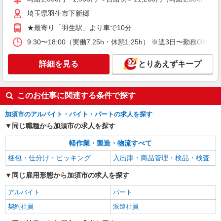
給 ※経験・資格・能力によって異なる ※家族・住
埼玉県羽生市下新郷
宅・資格など各種手当あり 【年収例】 ＜入社1
【ミッションランド】 埼玉県久喜市河原井町
年 役職なし＞ 360万円 ＜入社3年 副班長＞
★最寄り「羽生駅」より車で10分
27 ※転勤なし ★焼却処理時に発生する熱を回収
460万円 ＜入社5年 班長＞ 500万円 ※班長・副
【サーマルリサイクル】して発電を行う事で、年
9:30〜18:00（実働7.25h・休憩1.25h） ※週3日〜勤務OK
班長は役職手当も含む
間2300tのCO2を削減できる最新鋭の工場として業
詳細を見る
キープ
界内でも話題になりました。 2022年、更なる需要
の高まりそして地球環境への貢献のため、新しい
詳細を見る
とりあえずキープ
工場を増設しております◎
派遣社員
株式会社テクノ・サービス 埼玉県エリア（02）
工場のカンタン軽作業、倉庫での箱詰め・入出
このお仕事に関連する条件で探す
荷など ★未経験OKのお仕事たくさん！
加須市のアルバイト・バイト・パートの求人を探す
■時給1300円〜1500円（就業先により異なる）
＋交通費
同じ職種から加須市の求人を探す
埼玉県内に多数あり 加須市、戸田市など
軽作業・製造・物流すべて
詳細を見る
梱包・仕分け・ピッキング
入出庫・商品管理・検品・検査
キープ
同じ雇用形態から加須市の求人を探す
NEW
契約社員
株式会社アポロス
アルバイト
パート
フォークでの構内作業
契約社員
派遣社員
時給1,600円 別途残業手当支給