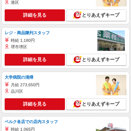
仕分け・ピッキング・梱包
港区
時給1430円 ※月収例25万円（残業等含む収入
例） 月収例：250608円＝1430円×7時間45分×21日
詳細を見る
とりあえずキープ
勤務の場合＋残業代(月10時間の場合)、交通費別
茨城県古河市東部（八千代町近くのエリア）
途支給 ※交通費実費支給／当社規定あり。
「道の駅 まくらがの里こが」から車で10分程度の
エリア
レジ・商品陳列スタッフ
詳細を見る
キープ
時給 1,180円
堺市堺区
派遣社員
ランスタッド株式会社 古河支店（古河事業所）/FKGA105974
詳細を見る
とりあえずキープ
仕分け・ピッキング・梱包
時給1290円 ※月収例24.8万円（残業等含む収
大学病院の清掃
入例） 月収例:248970円＝1290円×8時間×21日勤
務の場合＋残業代（月20時間の場合）、交通費別
月給 273,650円
茨城県古河市 ≪無料駐車場完備≫マイカー通
途支給 ※交通費実費支給／当社規定あり。
勤OK
品川区
詳細を見る
キープ
詳細を見る
とりあえずキープ
アルバイト
パート
ベルク各店での店内スタッフ
コカ・コーラ ボトラーズジャパンベンディング＿古河SC【求人番
号：85275】
時給 1,065円