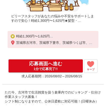
ビリーフスタッフがあなたの悩みや不安をサポートしま
すので安心！時給1,300円〜1,625円★髪型・...
時給1,300円〜1,625円
☆日給例10,400円（時給1,300円×8h）
茨城県古河市、茨城県下妻市、茨城県つくば市、茨
☆月給例228,800円（時給1,300円×8h×22日）
城県守谷市、茨城県坂東市、茨城県つくばみらい市
※経験・能力等による
応募画面へ進む
1分で応募完了!!
キープ
求人応募期間：2026/08/02～2026/08/15
ただ今、古河市で生活雑貨を扱う倉庫内でのピッキング・仕分け
作業スタッフ大募集！
シフト制になりますので、公休日柔軟に対応可能！(日曜休み）
未経験者大歓迎！社会保険完備！空調完備！