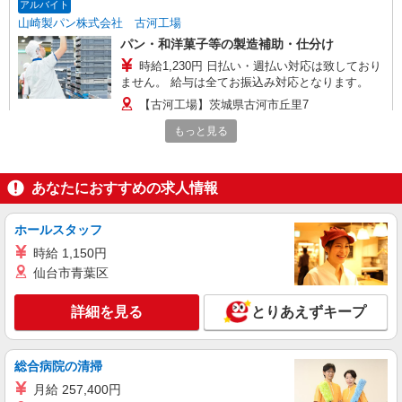
アルバイト
山崎製パン株式会社 古河工場
パン・和洋菓子等の製造補助・仕分け
時給1,230円 日払い・週払い対応は致しており
ません。 給与は全てお振込み対応となります。
【古河工場】茨城県古河市丘里7
もっと見る
詳細を見る
キープ
アルバイト
あなたにおすすめの求人情報
山崎製パン株式会社 古河工場
パン・和洋菓子等の製造補助・仕分け
ホールスタッフ
時給1,180円 日払い・週払い対応は致しており
時給 1,150円
ません。 給与は全てお振込み対応となります。
仙台市青葉区
【古河工場】茨城県古河市丘里7
詳細を見る
とりあえずキープ
詳細を見る
キープ
総合病院の清掃
派遣社員
ランスタッド株式会社 古河支店（古河事業所）/FKGA105788
月給 257,400円