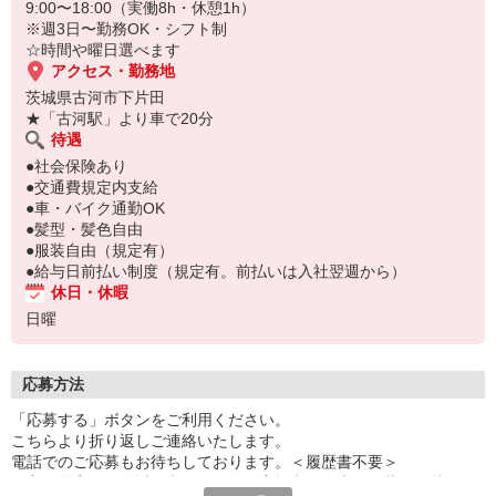
9:00〜18:00（実働8h・休憩1h）
※週3日〜勤務OK・シフト制
☆時間や曜日選べます
アクセス・勤務地
茨城県古河市下片田
★「古河駅」より車で20分
待遇
●社会保険あり
●交通費規定内支給
●車・バイク通勤OK
●髪型・髪色自由
●服装自由（規定有）
●給与日前払い制度（規定有。前払いは入社翌週から）
休日・休暇
日曜
応募方法
「応募する」ボタンをご利用ください。
こちらより折り返しご連絡いたします。
電話でのご応募もお待ちしております。＜履歴書不要＞
☆主要最寄り駅付近で出張登録会を実施中！自由な服装でお越しく