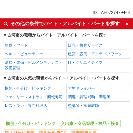
アルバイト
パート
契約社員
派遣社員
ID：AE0727479464
同じ特徴から石下駅の求人を探す
その他の条件でバイト・アルバイト・パートを探す
入社日応相談
即日勤務OK
古河市の職種からバイト・アルバイト・パートを探す
履歴書不要
友達と応募OK
飲食・フード
販売・接客サービス
職場見学OKまたは説明会あり
未経験歓迎
ヘルス・ビューティー
建築・設備・アクティブワーク
経験者・有資格者歓迎
大学生歓迎
清掃・警備・ビルメンテナンス・
IT・クリエイティブ
新卒・第二新卒歓迎
女性活躍中
設備管理
主婦・主夫歓迎
フリーター歓迎
古河市の人気の職種からバイト・アルバイト・パートを探す
学歴不問
ブランクOK
梱包・仕分け・ピッキング
大型ドライバー
ミドル（40代～）活躍中
エルダー（50代～）活躍中
ファミリーレストラン・回転寿司
調理・調理補助・調理師
日払い
週払い
レストラン・専門料理店
塾講師・家庭教師
給与前払いOK
週2～3日勤務OK
服装自由
髪型・髪色自由
梱包・仕分け・ピッキング
入出庫・商品管理・検品・検査
オープニングスタッフ
禁煙・分煙
入社日応相談
即日勤務OK
履歴書不要
車通勤OK
バイク通勤OK