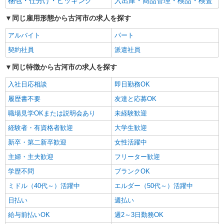
梱包・仕分け・ピッキング
入出庫・商品管理・検品・検査
同じ雇用形態から古河市の求人を探す
アルバイト
パート
契約社員
派遣社員
同じ特徴から古河市の求人を探す
入社日応相談
即日勤務OK
履歴書不要
友達と応募OK
職場見学OKまたは説明会あり
未経験歓迎
経験者・有資格者歓迎
大学生歓迎
新卒・第二新卒歓迎
女性活躍中
主婦・主夫歓迎
フリーター歓迎
学歴不問
ブランクOK
ミドル（40代～）活躍中
エルダー（50代～）活躍中
日払い
週払い
給与前払いOK
週2～3日勤務OK