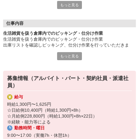
もっと見る
◎18〜60歳までの男女活躍中！
人気案件になりますので、埋まり次第、終了になります！
是非、お気軽にご応募ください！
仕事内容
もちろん働くメリットいっぱい！
生活雑貨を扱う倉庫内でのピッキング・仕分け作業
●未経験歓迎
生活雑貨を扱う倉庫内でのピッキング・仕分け作業
●車・バイク通勤OK
出庫リストを確認しピッキング、仕分け作業を行っていただきま
●髪型・髪色自由
す。
他にもいろいろご用意させていただいております。
もっと見る
◎重量物はありません！
まずはお気軽にご応募お待ちしております♪
募集情報（アルバイト・パート・契約社員・派遣社
員）
給与
時給1,300円〜1,625円
☆日給例10,400円（時給1,300円×8h）
☆月給例228,800円（時給1,300円×8h×22日）
※経験・能力等による
勤務時間・曜日
9:00〜17:00（実働7h・休憩1h）