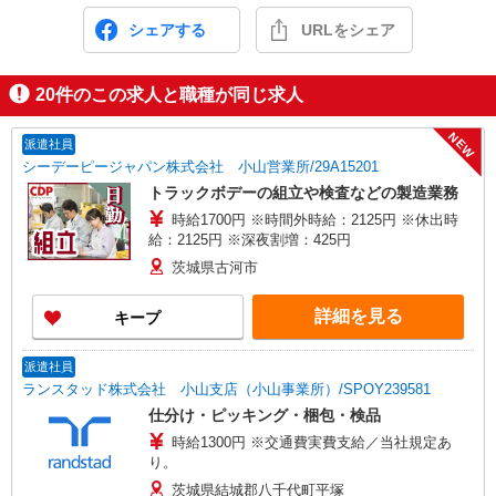
シェアする
URLをシェア
20
件のこの求人と職種が同じ求人
NEW
派遣社員
シーデーピージャパン株式会社 小山営業所/29A15201
トラックボデーの組立や検査などの製造業務
時給1700円 ※時間外時給：2125円 ※休出時
給：2125円 ※深夜割増：425円
茨城県古河市
詳細を見る
キープ
派遣社員
ランスタッド株式会社 小山支店（小山事業所）/SPOY239581
仕分け・ピッキング・梱包・検品
時給1300円 ※交通費実費支給／当社規定あ
り。
茨城県結城郡八千代町平塚