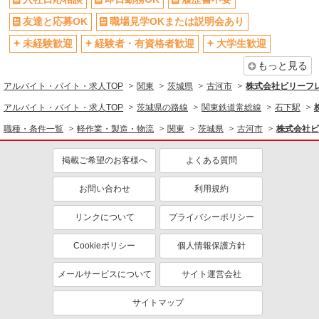
自転車通勤OK
残業少なめ（月20h未満）
友達と応募OK
職場見学OKまたは説明会あり
交通費支給
社会保険あり
未経験歓迎
経験者・有資格者歓迎
大学生歓迎
同じ職種から求人を探す
もっと見る
アルバイト・バイト・求人TOP
関東
茨城県
古河市
株式会社ビリーフ
軽作業・製造・物流
アルバイト・バイト・求人TOP
茨城県の路線
関東鉄道常総線
石下駅
梱包・仕分け・ピッキング
入出庫・商品管理・検品・検査
職種・条件一覧
軽作業・製造・物流
関東
茨城県
古河市
株式会社ビ
同じ特徴から求人を探す
掲載ご希望のお客様へ
よくある質問
未経験歓迎
大学生歓迎
ミドル（40代～）活躍中
日払い
お問い合わせ
利用規約
週2～3日勤務OK
服装自由
リンクについて
プライバシーポリシー
オープニングスタッフ
車通勤OK
交通費支給
社会保険あり
Cookieポリシー
個人情報保護方針
メールサービスについて
サイト運営会社
サイトマップ