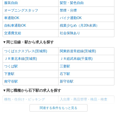
服装自由
髪型・髪色自由
オープニングスタッフ
禁煙・分煙
車通勤OK
バイク通勤OK
自転車通勤OK
残業少なめ（月20h未満）
交通費支給
社会保険あり
同じ沿線・駅から求人を探す
つくばエクスプレス(茨城県)
関東鉄道常総線(茨城県)
ＪＲ東北本線(茨城県)
ＪＲ総武本線(千葉県)
つくば駅
三妻駅
下妻駅
石下駅
南守谷駅
新守谷駅
同じ職種から石下駅の求人を探す
梱包・仕分け・ピッキング
入出庫・商品管理・検品・検査
関連する条件をもっと見る
同じ雇用形態から石下駅の求人を探す