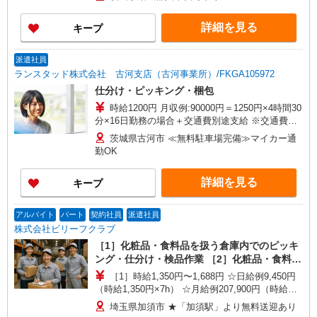
詳細を見る
キープ
派遣社員
ランスタッド株式会社 古河支店（古河事業所）/FKGA105972
仕分け・ピッキング・梱包
時給1200円 月収例:90000円＝1250円×4時間30
分×16日勤務の場合＋交通費別途支給 ※交通費実
費支給／当社規定あり。
茨城県古河市 ≪無料駐車場完備≫マイカー通
勤OK
詳細を見る
キープ
アルバイト
パート
契約社員
派遣社員
株式会社ビリーフクラブ
［1］化粧品・食料品を扱う倉庫内でのピッキ
ング・仕分け・検品作業 ［2］化粧品・食料品
を扱う倉庫内でのフォークリフト作業
［1］時給1,350円〜1,688円 ☆日給例9,450円
（時給1,350円×7h） ☆月給例207,900円（時給
1,350円×7h×22日） ［2］特別時給2,000円（入社
埼玉県加須市 ★「加須駅」より無料送迎あり
から翌月末迄） 時給1,550円〜1,938円（通常時