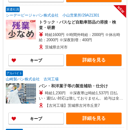
NEW
派遣社員
シーデーピージャパン株式会社 小山営業所/29A21301
トラック・バスなど自動車部品の溶接・検
査・研磨
時給1600円 ※時間外時給：2000円 ※休出時
給：2000円 ※深夜割増：400円
茨城県古河市
詳細を見る
キープ
アルバイト
山崎製パン株式会社 古河工場
パン・和洋菓子等の製造補助・仕分け
時給1,230円 ※深夜帯は時給1,537円 日払
い・週払い対応は致しておりません。 給与は全て
お振込み対応となります。
【古河工場】茨城県古河市丘里7
詳細を見る
キープ