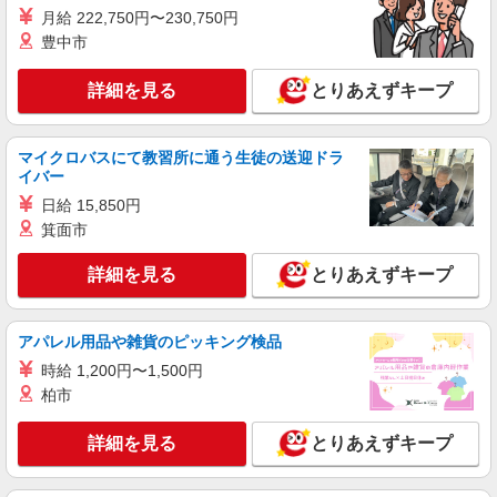
時給1200円 ※交通費実費支給／当社規定あ
月給 222,750円〜230,750円
り。
豊中市
茨城県古河市 ≪無料駐車場完備≫マイカー通
勤OK
詳細を見る
とりあえずキープ
詳細を見る
キープ
マイクロバスにて教習所に通う生徒の送迎ドラ
イバー
派遣社員
ランスタッド株式会社 古河支店（古河事業所）/FKGA105957
日給 15,850円
仕分け・ピッキング・梱包
箕面市
時給1320円 月収例：95040円＝1320円×6時間
×12日勤務の場合＋交通費別途支給 ※交通費実費
詳細を見る
とりあえずキープ
支給／当社規定あり。
茨城県古河市 マイカー通勤OK/駐車場完備
アパレル用品や雑貨のピッキング検品
詳細を見る
キープ
時給 1,200円〜1,500円
柏市
派遣社員
ランスタッド株式会社 古河支店（古河事業所）/FKGA105958
詳細を見る
とりあえずキープ
仕分け・ピッキング・梱包
時給1320円 月収例：95040円＝1320円×6時間
×12日勤務の場合＋交通費別途支給 ※交通費実費