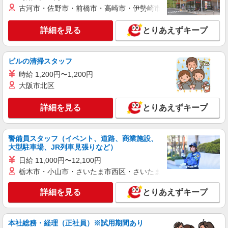
仕分け・シール貼り、品出し（ピッキング）、
古河市・佐野市・前橋市・高崎市・伊勢崎市・太田市・館林市・
イベントスタッフ
時給1200円 【給与支給日】 当月末締め/翌月
詳細を見る
とりあえずキープ
25日払い（指定口座へお振込み）
茨城県古河市小堤2017-17
ビルの清掃スタッフ
詳細を見る
キープ
時給 1,200円〜1,200円
大阪市北区
派遣社員
ランスタッド株式会社 小山支店（小山事業所）/SPOY239581
詳細を見る
とりあえずキープ
仕分け・ピッキング・梱包・検品
時給1300円 ※交通費実費支給／当社規定あ
警備員スタッフ（イベント、道路、商業施設、
り。
大型駐車場、JR列車見張りなど）
茨城県結城郡八千代町平塚
日給 11,000円〜12,100円
栃木市・小山市・さいたま市西区・さいたま市岩槻区・久喜市・
詳細を見る
キープ
詳細を見る
とりあえずキープ
派遣社員
ランスタッド株式会社 古河支店（古河事業所）/FKGA105918
仕分け・ピッキング・梱包
本社総務・経理（正社員）※試用期間あり