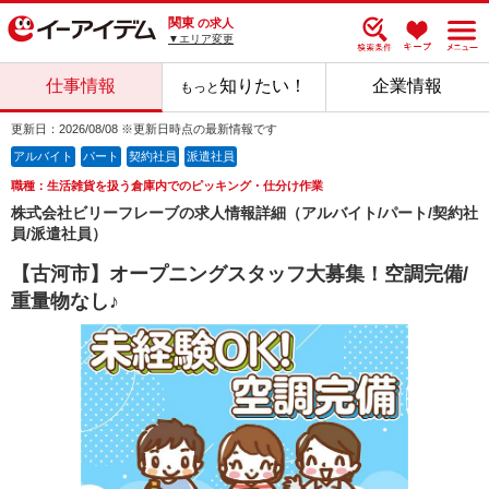
関東
の求人
▼エリア変更
仕事情報
知りたい！
企業情報
もっと
更新日：2026/08/08 ※更新日時点の最新情報です
アルバイト
パート
契約社員
派遣社員
職種：生活雑貨を扱う倉庫内でのピッキング・仕分け作業
株式会社ビリーフレーブの求人情報詳細（アルバイト/パート/契約社
員/派遣社員）
【古河市】オープニングスタッフ大募集！空調完備/
重量物なし♪