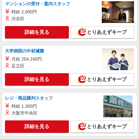
マンションの受付・案内スタッフ
支給／当社規定あり。
茨城県古河市 マイカー通勤OK/駐車場完備
時給 2,000円
渋谷区
詳細を見る
キープ
詳細を見る
とりあえずキープ
派遣社員
ランスタッド株式会社 古河支店（古河事業所）/FKGA105970
仕分け・ピッキング・梱包
大学病院の中材滅菌
時給1320円 ※月収例21.4万円（残業等含む収
月給 254,160円
入例） 月収例:214830円＝1320円×7時間45分×21
足立区
日勤務の場合＋残業代、交通費別途支給 ※交通費
茨城県古河市南部エリア、境町・五霞町近く
実費支給／当社規定あり。
≪無料駐車場完備≫マイカー通勤OK
詳細を見る
とりあえずキープ
詳細を見る
キープ
レジ・商品陳列スタッフ
派遣社員
時給 1,300円
ランスタッド株式会社 古河支店（古河事業所）/FKGA105931
大阪市中央区
仕分け・ピッキング・梱包
時給1175円 ※月収例19.3万円（残業等含む収
詳細を見る
とりあえずキープ
入例） 月収例：193288円＝1175円×7時間50分×21
日勤務の場合＋交通費別途支給 ※交通費実費支給
茨城県古河市 マイカー通勤可能/駐車場完備