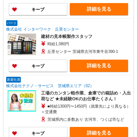
給） ☆日給例10,850円（時給1,550円×7h） ☆月
詳細を見る
キープ
給例238,700円（時給1,550円×7h×22日） ※経
験・能力等による
パート
株式会社 インターワーク 丘里センター
建材の見本帳製作スタッフ
時給1,080円
丘里センター 茨城県古河市東牛谷390-1
詳細を見る
キープ
派遣社員
株式会社テクノ・サービス 茨城県エリア（02）
工場のカンタン軽作業、倉庫での箱詰め・入出
荷など ★未経験OKのお仕事たくさん！
■時給1300円〜1450円（就業先により異なる）
＋交通費
茨城県内に多数あり 古河市、つくば市など
詳細を見る
キープ