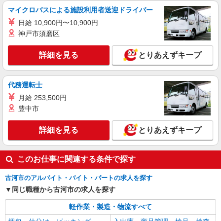
／当社規定あり。
マイクロバスによる施設利用者送迎ドライバー
詳細を見る
キープ
日給 10,900円〜10,900円
神戸市須磨区
派遣社員
ランスタッド株式会社 古河支店（古河事業所）/FKGA105972
詳細を見る
とりあえずキープ
仕分け・ピッキング・梱包
時給1200円 月収例:90000円＝1250円×4時間30
代務運転士
分×16日勤務の場合＋交通費別途支給 ※交通費実
費支給／当社規定あり。
茨城県古河市 ≪無料駐車場完備≫マイカー通
月給 253,500円
勤OK
豊中市
詳細を見る
キープ
詳細を見る
とりあえずキープ
このお仕事に関連する条件で探す
古河市のアルバイト・バイト・パートの求人を探す
同じ職種から古河市の求人を探す
軽作業・製造・物流すべて