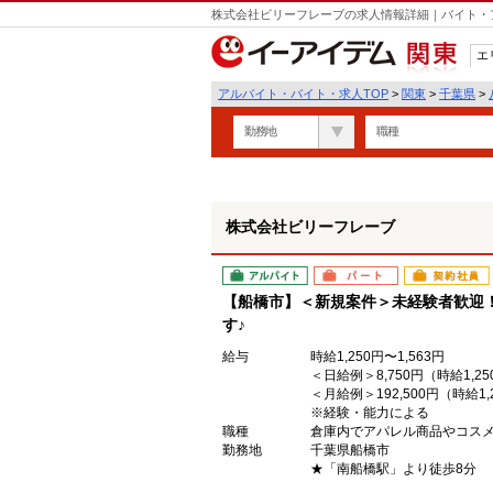
株式会社ビリーフレーブの求人情報詳細｜バイト・
エ
関東
アルバイト・バイト・求人TOP
>
関東
>
千葉県
>
勤務地
職種
株式会社ビリーフレーブ
アルバイト
パート
契約社員
【船橋市】＜新規案件＞未経験者歓迎！
す♪
給与
時給1,250円〜1,563円
＜日給例＞8,750円（時給1,25
＜月給例＞192,500円（時給1,2
※経験・能力による
職種
倉庫内でアパレル商品やコス
勤務地
千葉県船橋市
★「南船橋駅」より徒歩8分