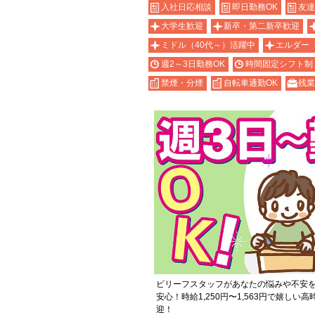
入社日応相談
即日勤務OK
友達
大学生歓迎
新卒・第二新卒歓迎
ミドル（40代～）活躍中
エルダー
週2～3日勤務OK
時間固定シフト制
禁煙・分煙
自転車通勤OK
残業
ビリーフスタッフがあなたの悩みや不安
安心！時給1,250円〜1,563円で嬉しい
迎！