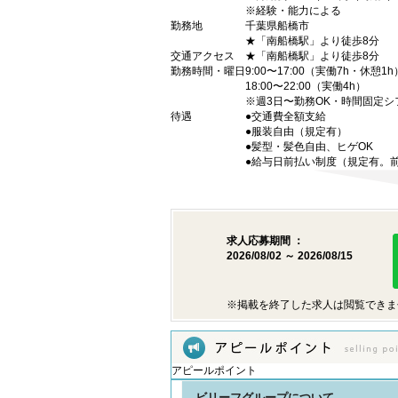
※経験・能力による
勤務地
千葉県船橋市
★「南船橋駅」より徒歩8分
交通アクセス
★「南船橋駅」より徒歩8分
勤務時間・曜日
9:00〜17:00（実働7h・休憩1h
18:00〜22:00（実働4h）
※週3日〜勤務OK・時間固定シ
待遇
●交通費全額支給
●服装自由（規定有）
●髪型・髪色自由、ヒゲOK
●給与日前払い制度（規定有。
求人応募期間 ：
2026/08/02 ～ 2026/08/15
※掲載を終了した求人は閲覧できま
アピールポイント
ビリーフグループについて