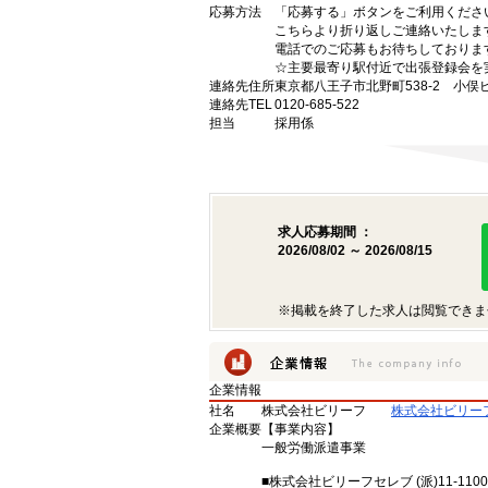
応募方法
「応募する」ボタンをご利用くださ
こちらより折り返しご連絡いたしま
電話でのご応募もお待ちしておりま
☆主要最寄り駅付近で出張登録会を
連絡先住所
東京都八王子市北野町538-2 小俣
連絡先TEL
0120-685-522
担当
採用係
求人応募期間 ：
2026/08/02 ～ 2026/08/15
※掲載を終了した求人は閲覧できま
企業情報
社名
株式会社ビリーフ
株式会社ビリー
企業概要
【事業内容】
一般労働派遣事業
■株式会社ビリーフセレブ (派)11-1100