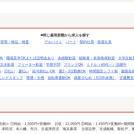
同じ雇用形態から求人を探す
品管理・検品・検査
アルバイト
パート
契約社員
派遣社員
K
職場見学OKまたは説明会あり
未経験歓迎
経験者・有資格者歓迎
大学生歓
主夫歓迎
フリーター歓迎
学歴不問
ブランクOK
ミドル（40代～）活躍中
額
日払い
週払い
給与前払いOK
週2～3日勤務OK
時間固定シフト制
服装自
ニングスタッフ
禁煙・分煙
自転車通勤OK
残業少なめ（月20h未満）
交通費支