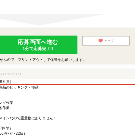
応募画面へ進む
キープ
1分で応募完了!!
せんので、プリントアウトして保管をお願いします。
遣社員）
商品のピッキング・検品
ング作業
る作業
メインなので重量物はありません！
円×7h）
50円×7h×22日）