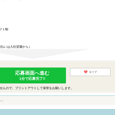
）
フト制
前払いは入社翌週から）
応募画面へ進む
キープ
1分で応募完了!!
せんので、プリントアウトして保管をお願いします。