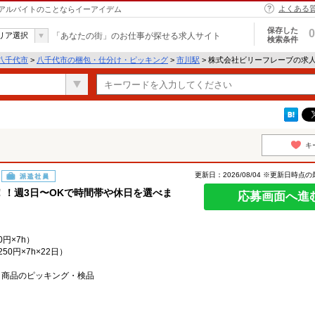
よくある
アルバイトのことならイーアイデム
保存した
0
リア選択
「あなたの街」のお仕事が探せる求人サイト
検索条件
八千代市
>
八千代市の梱包・仕分け・ピッキング
>
市川駅
> 株式会社ビリーフレーブの求
キ
更新日：2026/08/04 ※更新日時点
派遣社員
！週3日〜OKで時間帯や休日を選べま
応募画面へ進
0円×7h）
50円×7h×22日）
メ商品のピッキング・検品