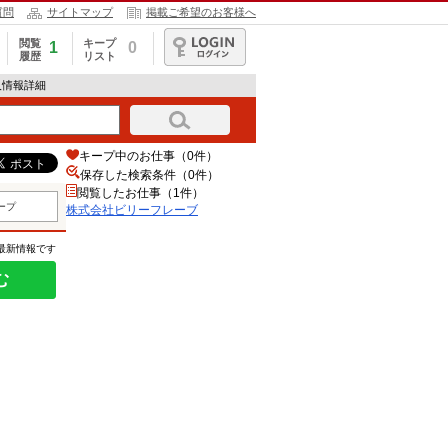
質問
サイトマップ
掲載ご希望のお客様へ
閲覧
キープ
1
0
履歴
リスト
ログイン
人情報詳細
キープ中のお仕事（0件）
保存した検索条件（
0
件）
閲覧したお仕事（1件）
ープ
株式会社ビリーフレーブ
の最新情報です
む