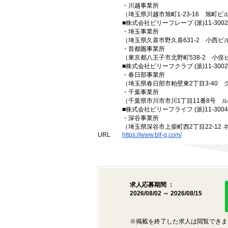
・川越事業所
（埼玉県川越市旭町1-23-16 旭町ビ
■株式会社ビリーフレーブ (派)11-3002
・埼玉事業所
（埼玉県久喜市野久喜631-2 小西ビル
・首都圏事業所
（東京都八王子市北野町538-2 小俣
■株式会社ビリーフクラブ (派)11-3002
・春日部事業所
（埼玉県春日部市粕壁東2丁目3-40 
・千葉事業所
（千葉県市川市市川1丁目11番8号 
■株式会社ビリーフライフ (派)11-3004
・深谷事業所
（埼玉県深谷市上柴町西2丁目22-12 
URL
https://www.blf-g.com/
求人応募期間 ：
2026/08/02 ～ 2026/08/15
※掲載を終了した求人は閲覧できま