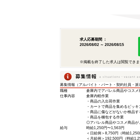
求人応募期間 ：
2026/08/02 ～ 2026/08/15
※掲載を終了した求人は閲覧できま
募集情報（アルバイト・パート・契約社員・派
職種
倉庫内でアパレル商品やコスメ
仕事内容
倉庫内軽作業
・商品の入出荷作業
・カートで商品を集めるピッキ
・商品に傷などがないか検品す
・商品を梱包する作業
◎アパレル商品やコスメ商品が
給与
時給1,250円〜1,563円
＜日給例＞8,750円（時給1,250
＜月給例＞192,500円（時給1,2