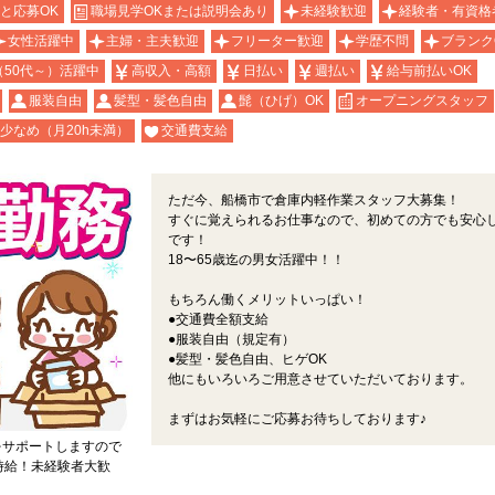
と応募OK
職場見学OKまたは説明会あり
未経験歓迎
経験者・有資格
女性活躍中
主婦・主夫歓迎
フリーター歓迎
学歴不問
ブランク
（50代～）活躍中
高収入・高額
日払い
週払い
給与前払いOK
服装自由
髪型・髪色自由
髭（ひげ）OK
オープニングスタッフ
少なめ（月20h未満）
交通費支給
ただ今、船橋市で倉庫内軽作業スタッフ大募集！
すぐに覚えられるお仕事なので、初めての方でも安心
です！
18〜65歳迄の男女活躍中！！
もちろん働くメリットいっぱい！
●交通費全額支給
●服装自由（規定有）
●髪型・髪色自由、ヒゲOK
他にもいろいろご用意させていただいております。
まずはお気軽にご応募お待ちしております♪
をサポートしますので
高時給！未経験者大歓