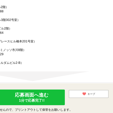
ル2階）
88
3階302号室）
ビル2階）
64
グレースヒル橋本201号室）
ルミノッソ市川8階）
29
ネルダムビル2-B）
応募画面へ進む
キープ
1分で応募完了!!
せんので、プリントアウトして保管をお願いします。