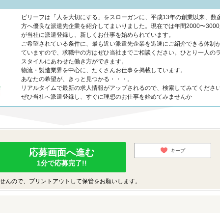
ビリーフは「人を大切にする」をスローガンに、平成13年の創業以来、数
方へ優良な派遣先企業を紹介してまいりました。現在では年間2000〜300
が当社に派遣登録し、新しくお仕事を始められています。
ご希望されている条件に、最も近い派遣先企業を迅速にご紹介できる体制
ていますので、求職中の方はぜひ当社までご相談ください。ひとり一人の
スタイルにあわせた働き方ができます。
物流・製造業界を中心に、たくさんお仕事を掲載しています。
あなたの希望が、きっと見つかる・・・。
リアルタイムで最新の求人情報がアップされるので、検索してみてくださ
ぜひ当社へ派遣登録し、すぐに理想のお仕事を始めてみませんか
応募画面へ進む
キープ
1分で応募完了!!
せんので、プリントアウトして保管をお願いします。