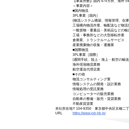
【事業所数】国内 474カ所、海外 5
＜事業内容＞
■国内物流
3PL事業［国内］
(物流システム構築、情報管理、在
工場構内物流作業、輸配送など物流
一般貨物・重量品・美術品などの輸
工場・事務所などの大型移転作業
倉庫業、トランクルームサービス
産業廃棄物の収集・運搬業
■国際物流
3PL事業［国際］
(通関手続、陸上・海上・航空の輸
海外現地物流業務
航空運送代理店業
■その他
物流コンサルティング業
情報システムの開発・設計業務
情報処理の受託業務
コンピューターの販売業務
自動車の整備・販売・賃貸業務
不動産賃貸業
本社所在地
〒104-8350 東京都中央区京橋
URL
https://www.job-hb.jp/