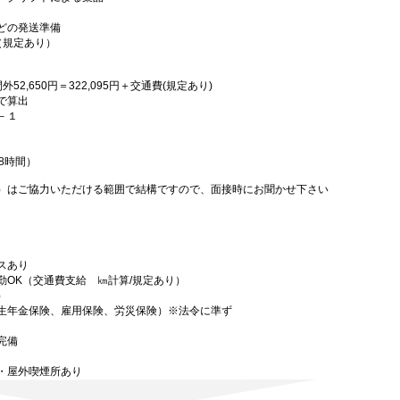
どの発送準備
（規定あり）
間外52,650円＝322,095円＋交通費(規定あり)
で算出
－１
分
働8時間）
）はご協力いただける範囲で結構ですので、面接時にお聞かせ下さい
スあり
勤OK（交通費支給 ㎞計算/規定あり）
）
生年金保険、雇用保険、労災保険）※法令に準ず
完備
・屋外喫煙所あり