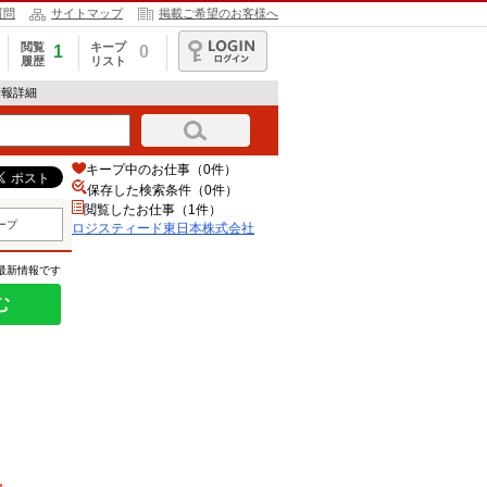
質問
サイトマップ
掲載ご希望のお客様へ
閲覧
キープ
1
0
履歴
リスト
ログイン
情報詳細
キープ中のお仕事（0件）
保存した検索条件（
0
件）
閲覧したお仕事（1件）
ープ
ロジスティード東日本株式会社
の最新情報です
む