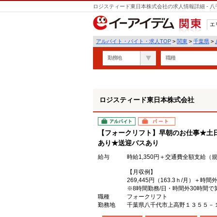
ロジスティード東日本株式会社の求人情報詳細 - 
エ
関東
アルバイト・バイト・求人TOP
>
関東
>
千葉県
>
勤務地
職種
ロジスティード東日本株式会社
アルバイト
パート
【フォークリフト】早朝のお仕事★土
あり★送迎バスあり
給与
時給1,350円＋交通費全額支給（
【月収例】
269,445円（163.3ｈ/月）＋時間
※8時間勤務/日・時間外30時間で
職種
フォークリフト
勤務地
千葉県八千代市上高野１３５５－