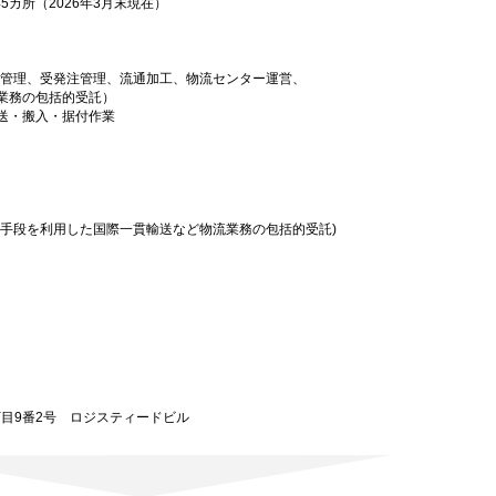
45カ所（2026年3月末現在）
庫管理、受発注管理、流通加工、物流センター運営、
業務の包括的受託）
送・搬入・据付作業
送手段を利用した国際一貫輸送など物流業務の包括的受託)
二丁目9番2号 ロジスティードビル