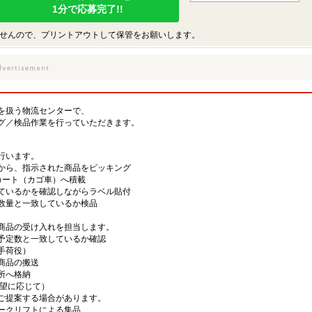
1分で応募完了!!
せんので、プリントアウトして保管をお願いします。
を扱う物流センターで、
グ／検品作業を行っていただきます。
行います。
から、指示された商品をピッキング
カート（カゴ車）へ積載
ているかを確認しながらラベル貼付
数量と一致しているか検品
商品の受け入れを担当します。
予定数と一致しているか確認
手荷役）
商品の搬送
所へ格納
希望に応じて）
ご提案する場合があります。
ークリフトによる集品