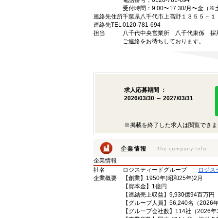
電話番号：0120-781-694
受付時間：9:00〜17:30/月〜金（
連絡先住所
千葉県八千代市上高野１３５５－１
連絡先TEL
0120-781-694
担当
八千代中央営業所 八千代東係 採
ご連絡をお待ちしております。
求人応募期間 ：
2026/03/30 ～ 2027/03/31
※掲載を終了した求人は閲覧できま
企業情報
社名
ロジスティードグループ
ロジス
企業概要
【創業】1950年(昭和25年)2月
【資本金】1億円
【連結売上収益】9,930億94百万円（
【グループ人員】56,240名（202
【グループ会社数】114社（2026