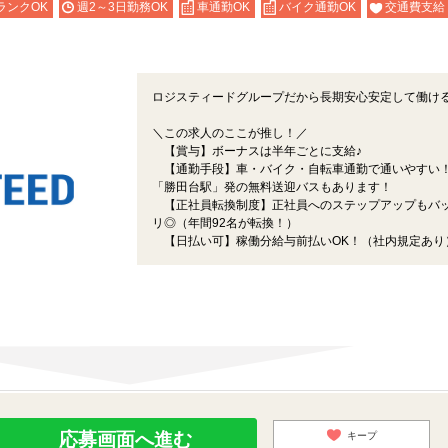
ランクOK
週2～3日勤務OK
車通勤OK
バイク通勤OK
交通費支給
ロジスティードグループだから長期安心安定して働け
＼この求人のここが推し！／
【賞与】ボーナスは半年ごとに支給♪
【通勤手段】車・バイク・自転車通勤で通いやすい
「勝田台駅」発の無料送迎バスもあります！
【正社員転換制度】正社員へのステップアップもバ
リ◎（年間92名が転換！）
【日払い可】稼働分給与前払いOK！（社内規定あり
応募画面へ進む
キープ