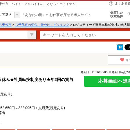
よくある
八千代市｜バイト・アルバイトのことならイーアイデム
保存した
0
リア選択
「あなたの街」のお仕事が探せる求人サイト
検索条件
八千代市
>
八千代市の梱包・仕分け・ピッキング
> ロジスティード東日本株式会社の求人
キ
更新日：2026/08/05 ※更新日時点
日休み★社員転換制度あり★年2回の賞与
応募画面へ進
規定あり）
外52,650円＝322,095円＋交通費(規定あり)
算出
１