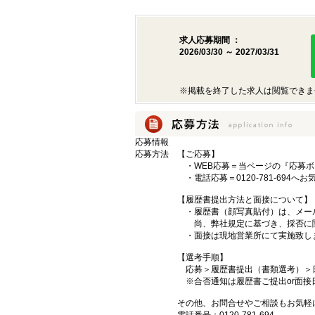
求人応募期間 ：
2026/03/30 ～ 2027/03/31
※掲載を終了した求人は閲覧できま
応募情報
応募方法
【ご応募】
・WEB応募＝当ページの『応募ボ
・電話応募＝0120-781-694へ
【履歴書提出方法と面接について】
・履歴書（顔写真貼付）は、メール
尚、弊社規定に基づき、採否に関
・面接は現地営業所にて実施致し
【選考手順】
応募＞履歴書提出（書類選考）＞
※合否通知は履歴書ご提出or面接
その他、お問合せやご相談もお気軽