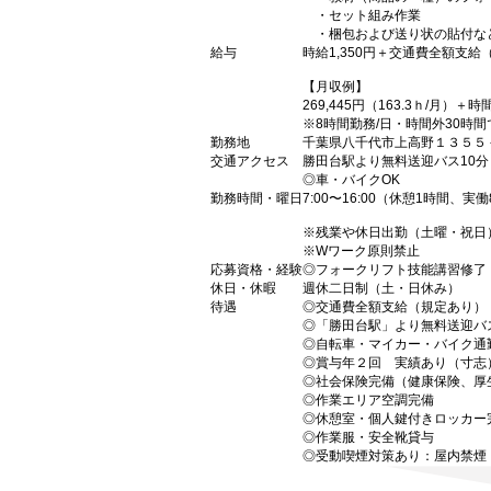
・セット組み作業
・梱包および送り状の貼付な
給与
時給1,350円＋交通費全額支給
【月収例】
269,445円（163.3ｈ/月）＋時
※8時間勤務/日・時間外30時間
勤務地
千葉県八千代市上高野１３５５
交通アクセス
勝田台駅より無料送迎バス10
◎車・バイクOK
勤務時間・曜日
7:00〜16:00（休憩1時間、実
※残業や休日出勤（土曜・祝日
※Wワーク原則禁止
応募資格・経験
◎フォークリフト技能講習修了
休日・休暇
週休二日制（土・日休み）
待遇
◎交通費全額支給（規定あり）
◎「勝田台駅」より無料送迎バ
◎自転車・マイカー・バイク通
◎賞与年２回 実績あり（寸志
◎社会保険完備（健康保険、厚
◎作業エリア空調完備
◎休憩室・個人鍵付きロッカー
◎作業服・安全靴貸与
◎受動喫煙対策あり：屋内禁煙