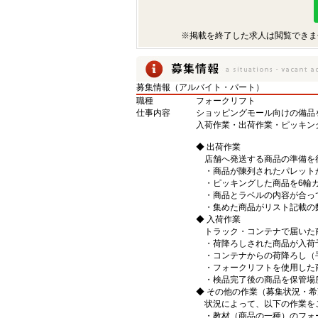
※掲載を終了した求人は閲覧できま
募集情報（アルバイト・パート）
職種
フォークリフト
仕事内容
ショッピングモール向けの備品
入荷作業・出荷作業・ピッキン
◆ 出荷作業
店舗へ発送する商品の準備を
・商品が陳列されたパレット
・ピッキングした商品を6輪
・商品とラベルの内容が合っ
・集めた商品がリスト記載の
◆ 入荷作業
トラック・コンテナで届いた
・荷降ろしされた商品が入荷
・コンテナからの荷降ろし（
・フォークリフトを使用した
・検品完了後の商品を保管場
◆ その他の作業（募集状況・
状況によって、以下の作業を
・教材（商品の一種）のフォ