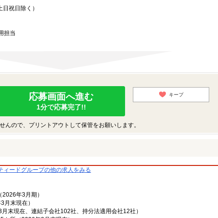
※土日祝日除く）
用担当
応募画面へ進む
キープ
1分で応募完了!!
せんので、プリントアウトして保管をお願いします。
ティードグループの他の求人をみる
2026年3月期）
6年3月末現在）
年3月末現在、連結子会社102社、持分法適用会社12社）