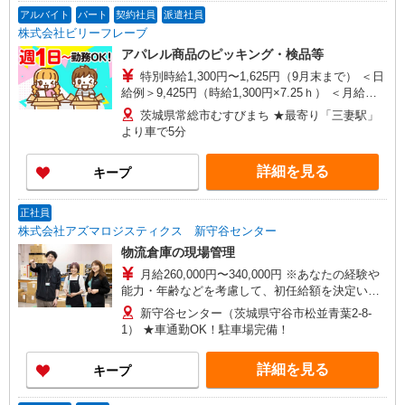
アルバイト
パート
契約社員
派遣社員
株式会社ビリーフレーブ
アパレル商品のピッキング・検品等
特別時給1,300円〜1,625円（9月末まで） ＜日
給例＞9,425円（時給1,300円×7.25ｈ） ＜月給例
＞207,350円（時給1,300円×7.25ｈ×22日） 時給
茨城県常総市むすびまち ★最寄り「三妻駅」
1,200円〜1,500円（通常時給） ＜日給例＞8,700
より車で5分
円（時給1,200円×7.25h） ＜月給例＞191,400円
（時給1,200円×7.25h×22日） ※経験・能力等によ
詳細を見る
キープ
る
正社員
株式会社アズマロジスティクス 新守谷センター
物流倉庫の現場管理
月給260,000円〜340,000円 ※あなたの経験や
能力・年齢などを考慮して、初任給額を決定いた
します。 ※上記月給額には固定残業手当（月15時
新守谷センター（茨城県守谷市松並青葉2-8-
間分・26,500円〜34,500円）が含まれます。 時
1） ★車通勤OK！駐車場完備！
間超過分の時間外手当は、別途支給いたします。
※2ヶ月の試用期間があります。その間の給与・待
詳細を見る
キープ
遇に変更はありません。 ＜年収例＞ 400万円（25
歳・入社2年目） 520万円（29歳・入社5年目）
650万円（36歳・入社10年目）