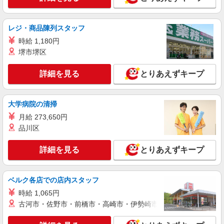
能力・年齢などを考慮して、初任給額を決定いた
します。 ※上記月給額には固定残業手当（月15時
新守谷第二センター（茨城県守谷市松並青葉2-
間分・26,500円〜34,500円）が含まれます。 時
レジ・商品陳列スタッフ
8-1 ESR守谷B区画） ★車通勤OK！駐車場完
間超過分の時間外手当は、別途支給いたします。
備！
時給 1,180円
※2ヶ月の試用期間があります。その間の給与・待
詳細を見る
キープ
遇に変更はありません。 ＜年収例＞ 400万円（25
堺市堺区
歳・入社2年目） 520万円（29歳・入社5年目）
650万円（36歳・入社10年目）
派遣社員
詳細を見る
とりあえずキープ
株式会社HarvestBizCareer つくば本社/hbc-jm81
プラスチック容器の目視検査・箱詰め
大学病院の清掃
時給1100円×8h×21日=184800円 残業代・深夜
手当・交通費は別途支給
月給 273,650円
品川区
茨城県守谷市百合ヶ丘
詳細を見る
とりあえずキープ
詳細を見る
キープ
ベルク各店での店内スタッフ
時給 1,065円
古河市・佐野市・前橋市・高崎市・伊勢崎市・太田市・館林市・