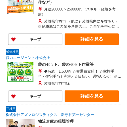
作など）
月給200000〜250000円（スキル・経験を考
慮）
茨城県守谷市 （他にも茨城県内に多数あり）
※勤務地はご希望を考慮の上、ご自宅を中心に通
勤時間120分圏内のエリアとなります。（転勤な
し）
詳細を見る
キープ
派遣社員
戦力エージェント株式会社
袋のセット、袋のセット作業等
◆時給 1,500円 ☆交通費支給！ ☆家族手
当・住宅手当も充実♪ ☆日払い、週払いOK！ ※す
べて当社規定あり
茨城県守谷市緑
詳細を見る
キープ
正社員
株式会社アズマロジスティクス 新守谷第一センター
物流倉庫の現場管理