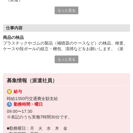
もっと見る
人気の軽作業。空調完備で快適。ほとんど座り作業。50代の方な
ど幅広い年齢層が活躍中。
基本土日祝お休み。日勤固定。残業ほぼ無し。小休憩もあり、仕
事の合間にリフレッシュできます。
仕事内容
■お友達紹介キャンペーン！デジタルギフト3000円分プレゼント
商品の検品
（当社規定あり）
プラスチックやゴムの製品（補聴器のケースなど）の検品、検査、
ケースや段ボールの組立・梱包、清掃などをお願いします。（派
『テクノ・サービス』は、派遣業界大手スタッフサービスグルー
遣）
プです。
もっと見る
人気の軽作業。空調完備で快適。ほとんど座り作業。50代の方など
全国にあるお仕事の中から、一人ひとりのスキルや希望条件に応
幅広い年齢層が活躍中。
じたお仕事をご案内します。
基本土日祝お休み。日勤固定。残業ほぼ無し。小休憩もあり、仕事
安全管理体制も万全ですので安心してご就業いただけます。
の合間にリフレッシュできます。
募集情報（派遣社員）
＊簡単作業です
登録方法は、【オンライン】【電話】【登録会来場】の3つから
＊座り仕事です
選べます♪
給与
★★履歴書・証明写真は不要！★★
時給1350円交通費全額支給
また、ご登録済の方はお仕事の紹介がスムーズです。
勤務時間・曜日
ご応募お待ちしています。
09:00〜17:30
※表記のうち実働7時間30分です。
■勤務曜日：月 火 水 木 金