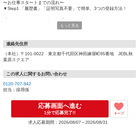
〜お仕事スタートまでの流れ〜
▼Step1 「履歴書」「証明写真不要」で簡単、3つの登録方法！
【オンライン登録（目安5分）】
もっと見る
いつでも好きな時間に登録OK
【電話登録（目安20分）】
受付時間/平日9:00〜19:00
連絡先住所
※電話登録の場合、就業前には登録会へお越しください
（本社）〒101-0022 東京都千代田区神田練塀町85番地 JEBL秋
葉原スクエア
【来場登録（目安1時間30分）】
受付時間/平日10:00〜17:00
この求人に関するお問い合わせ
▼Step2 全国にあるお仕事の中から、あなたにピッタリのお仕事を
0120-707-942
ご案内
担当：採用係
▼Step3 就業前に職場見学で気になる事はしっかりチェック！
▼Step4 気に入ったら雇用契約・お仕事スタート
応募画面へ進む
応募⇒最短で2日後からの勤務も可能です！
1分で応募完了!!
キープ
求人応募期間：2026/08/07～2026/08/31