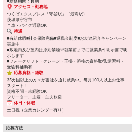
■勤務期間：長期
アクセス・勤務地
つくばエクスプレス「守谷駅」（最寄駅）
茨城県守谷市
＊車・バイク通勤OK
待遇
■有給休暇■社会保険完備■退職金制度■お友達紹介キャンペーン
実施中
■敷地内及び屋内は原則禁煙※就業前までに就業条件明示書で明
示します
■フォークリフト・クレーン・玉掛・溶接の資格取得/講習料・
受験料補助有
応募資格・経験
35カ国以上の方々が当社を通じ就業中。毎月100人以上お仕事
スタート！
資格不問・未経験OK
フリーター、主婦・主夫歓迎
休日・休暇
土日祝（企業カレンダー有り）
応募方法