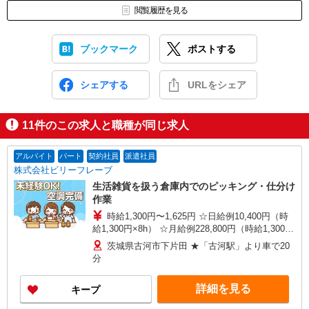
閲覧履歴を見る
ブックマーク
ポストする
シェアする
URLをシェア
11
件のこの求人と職種が同じ求人
アルバイト
パート
契約社員
派遣社員
株式会社ビリーフレーブ
生活雑貨を扱う倉庫内でのピッキング・仕分け
作業
時給1,300円〜1,625円 ☆日給例10,400円（時
給1,300円×8h） ☆月給例228,800円（時給1,300円
×8h×22日） ※経験・能力等による
茨城県古河市下片田 ★「古河駅」より車で20
分
詳細を見る
キープ