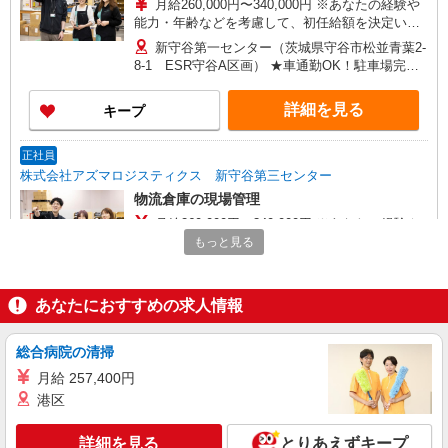
月給260,000円〜340,000円 ※あなたの経験や
能力・年齢などを考慮して、初任給額を決定いた
します。 ※上記月給額には固定残業手当（月15時
新守谷第一センター（茨城県守谷市松並青葉2-
間分・26,500円〜34,500円）が含まれます。 時
8-1 ESR守谷A区画） ★車通勤OK！駐車場完
間超過分の時間外手当は、別途支給いたします。
備！
※2ヶ月の試用期間があります。その間の給与・待
詳細を見る
キープ
遇に変更はありません。 ＜年収例＞ 400万円（25
歳・入社2年目） 520万円（29歳・入社5年目）
650万円（36歳・入社10年目）
正社員
株式会社アズマロジスティクス 新守谷第三センター
物流倉庫の現場管理
月給260,000円〜340,000円 ※あなたの経験や
能力・年齢などを考慮して、初任給額を決定いた
もっと見る
します。 ※上記月給額には固定残業手当（月15時
新守谷第三センター（茨城県つくばみらい市絹
間分・26,500円〜34,500円）が含まれます。 時
の台4-4 アイミッションパーク守谷2） ★車通勤
間超過分の時間外手当は、別途支給いたします。
OK！駐車場完備！
あなたにおすすめの求人情報
※2ヶ月の試用期間があります。その間の給与・待
詳細を見る
キープ
遇に変更はありません。 ＜年収例＞ 400万円（25
歳・入社2年目） 520万円（29歳・入社5年目）
総合病院の清掃
650万円（36歳・入社10年目）
正社員
月給 257,400円
株式会社アズマロジスティクス 新守谷第二センター
港区
物流倉庫の現場管理
詳細を見る
月給260,000円〜340,000円 ※あなたの経験や
とりあえずキープ