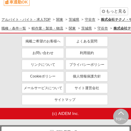
車通勤OK
もっと見る
アルバイト・バイト・求人TOP
関東
茨城県
守谷市
株式会社テクノ・サー
職種・条件一覧
軽作業・製造・物流
関東
茨城県
守谷市
株式会社テ
掲載ご希望のお客様へ
よくある質問
お問い合わせ
利用規約
リンクについて
プライバシーポリシー
Cookieポリシー
個人情報保護方針
メールサービスについて
サイト運営会社
サイトマップ
(c) AIDEM Inc.
TOPへ