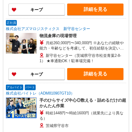
詳細を見る
キープ
正社員
株式会社アズマロジスティクス 新守谷センター
物流倉庫の現場管理
月給260,000円〜340,000円 ※あなたの経験や
能力・年齢などを考慮して、初任給額を決定いた
します。 ※上記月給額には固定残業手当（月15時
新守谷センター（茨城県守谷市松並青葉2-8-
間分・26,500円〜34,500円）が含まれます。 時
1） ★車通勤OK！駐車場完備！
間超過分の時間外手当は、別途支給いたします。
※2ヶ月の試用期間があります。その間の給与・待
詳細を見る
キープ
遇に変更はありません。 ＜年収例＞ 400万円（25
歳・入社2年目） 520万円（29歳・入社5年目）
650万円（36歳・入社10年目）
アルバイト
パート
株式会社バイトレ（ADM810907GT10）
手のひらサイズ中心◎数える・詰めるだけの超
かんたん作業
時給1448円〜時給1600円（就業先により異な
る）
茨城県守谷市