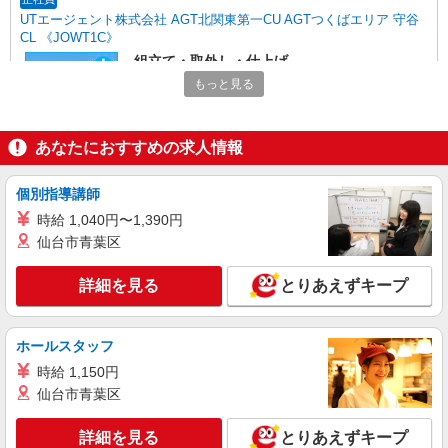
UTエージェント株式会社 AGT北関東第一CU AGTつくばエリア 守谷
CL 《JOWT1C》
組立て・取外し・仕上げ
もっと見る
時給：1,400円〜 月収例：247,000円（時給
×8H実働×20日稼働＋各種手当）
茨城県守谷市 勤務詳細：守谷市 通勤方法：車/
あなたにおすすめの求人情報
バイク 最寄り駅：新守谷駅から徒歩14分、車3分
※構内の（無料）駐車場利用OK
詳細を見る
キープ
個別指導講師
時給 1,040円〜1,390円
派遣社員
仙台市青葉区
UTエージェント株式会社 AGT北関東第一CU AGTつくばエリア 守谷
第7CL 《Jbry1C》
詳細を見る
とりあえずキープ
機械操作・バリ取り・検査
時給：1,400円〜 月収例：245,000円（時給
×8H実働×20日稼働＋各種手当）
ホールスタッフ
茨城県守谷市 勤務詳細：守谷市 通勤方法：徒
時給 1,150円
歩/車/自転車/バス 最寄り駅：守谷駅から徒歩15
仙台市青葉区
分・車3分 ※構内の（無料）駐車場利用OK
詳細を見る
キープ
詳細を見る
とりあえずキープ