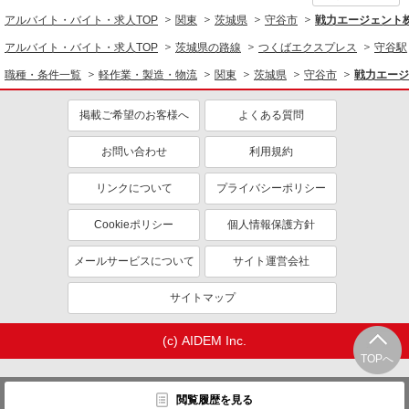
アルバイト・バイト・求人TOP
関東
茨城県
守谷市
戦力エージェント
アルバイト・バイト・求人TOP
茨城県の路線
つくばエクスプレス
守谷駅
職種・条件一覧
軽作業・製造・物流
関東
茨城県
守谷市
戦力エージ
掲載ご希望のお客様へ
よくある質問
お問い合わせ
利用規約
リンクについて
プライバシーポリシー
Cookieポリシー
個人情報保護方針
メールサービスについて
サイト運営会社
サイトマップ
(c) AIDEM Inc.
TOPへ
閲覧履歴を見る