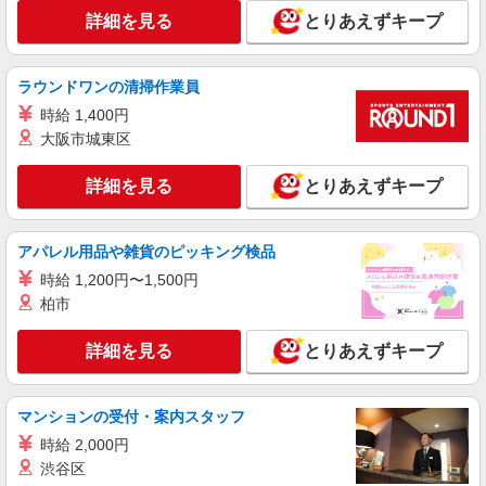
詳細を見る
とりあえずキープ
派遣社員
株式会社テクノ・サービス/お仕事No/0871336
ラウンドワンの清掃作業員
商品の検品
時給 1,400円
時給1350円交通費全額支給
大阪市城東区
茨城県守谷市 ＊車・バイク通勤OK
詳細を見る
とりあえずキープ
詳細を見る
キープ
正社員
職業紹介
アパレル用品や雑貨のピッキング検品
株式会社リオン
時給 1,200円〜1,500円
ノートPCの製造スタッフ
柏市
月給245,000円〜280,000円（経験・能力によ
る）
詳細を見る
とりあえずキープ
茨城県守谷市
詳細を見る
マンションの受付・案内スタッフ
キープ
時給 2,000円
正社員
職業紹介
渋谷区