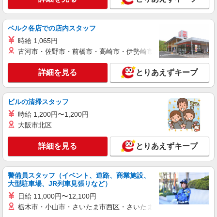
詳細を見る
キープ
正社員
ベルク各店での店内スタッフ
UTエージェント株式会社 AGT北関東第一CU AGTつくばエリア 守谷
時給 1,065円
第2CL 《JQII1C》
古河市・佐野市・前橋市・高崎市・伊勢崎市・太田市・館林市・
印刷・加工・販売
時給：1,220円〜 月収例：258,000円（時給
詳細を見る
とりあえずキープ
×7.5H実働×20日稼働＋各種手当）
茨城県守谷市 勤務地：守谷市 通勤方法：徒歩/
車/自転車/バス/電車/バイク 最寄り駅：守谷駅から
ビルの清掃スタッフ
車4分、徒歩17分 ※構内の無料駐車場利用OK
時給 1,200円〜1,200円
詳細を見る
キープ
大阪市北区
派遣社員
詳細を見る
とりあえずキープ
株式会社綜合キャリアオプション（1314VJ0805G11★50-N-T4）
食品フィルムの印刷・ラミネート加工/日払い
OK
警備員スタッフ（イベント、道路、商業施設、
時給1,250円 交通費：既定支給
大型駐車場、JR列車見張りなど）
茨城県守谷市
日給 11,000円〜12,100円
栃木市・小山市・さいたま市西区・さいたま市岩槻区・久喜市・
詳細を見る
キープ