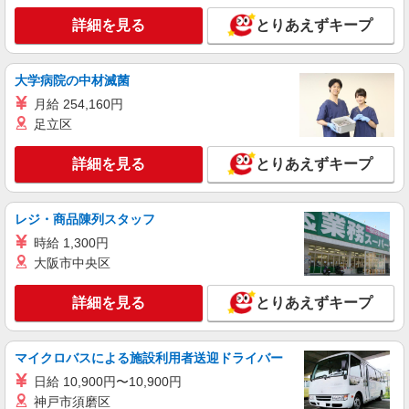
株式会社リオン
スニーカーの製造スタッフ
詳細を見る
とりあえずキープ
月給245,000円〜280,000円（経験・能力によ
る）
大学病院の中材滅菌
茨城県守谷市
月給 254,160円
詳細を見る
足立区
キープ
詳細を見る
とりあえずキープ
正社員
職業紹介
株式会社リオン
自動車用ライトの製造スタッフ
レジ・商品陳列スタッフ
月給245,000円〜280,000円（経験・能力によ
時給 1,300円
る）
大阪市中央区
茨城県守谷市
詳細を見る
とりあえずキープ
詳細を見る
キープ
派遣社員
マイクロバスによる施設利用者送迎ドライバー
株式会社アイ・プラス
日給 10,900円〜10,900円
包装フィルムの製造作業
神戸市須磨区