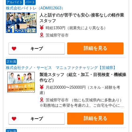
アルバイト
パート
株式会社バイトレ（ADM812663）
人と話すのが苦手でも安心♪接客なしの軽作業
スタッフ
時給1350円（就業先により異なる）
茨城県守谷市
詳細を見る
キープ
正社員
株式会社テクノ・サービス マニュファクチャリング【茨城県】
製造スタッフ（組立・加工・目視検査・機械操
作など）
月給200000〜250000円（スキル・経験を考
慮）
茨城県守谷市 （他にも茨城県内に多数あり）
※勤務地はご希望を考慮の上、ご自宅を中心に通
勤時間120分圏内のエリアとなります。（転勤な
し）
詳細を見る
キープ
正社員