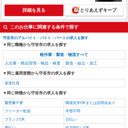
時給1,300円 時間外時給1,625円 ■収入例 月収
211,575円 （時給×7.75ｈ×21日勤務の場合） ※別
詳細を見る
とりあえずキープ
途深夜割増し有り
茨城県守谷市
詳細を見る
キープ
このお仕事に関連する条件で探す
守谷市のアルバイト・バイト・パートの求人を探す
正社員
株式会社アズマロジスティクス 新守谷第三センター
同じ職種から守谷市の求人を探す
物流倉庫の現場管理
軽作業・製造・物流すべて
月給260,000円〜340,000円 ※あなたの経験や
入出庫・商品管理・検品・検査
製造・組立・加工
能力・年齢などを考慮して、初任給額を決定いた
します。 ※上記月給額には固定残業手当（月15時
新守谷第三センター（茨城県つくばみらい市絹
同じ雇用形態から守谷市の求人を探す
間分・26,500円〜34,500円）が含まれます。 時
の台4-4 アイミッションパーク守谷2） ★車通勤
間超過分の時間外手当は、別途支給いたします。
OK！駐車場完備！
派遣社員
※2ヶ月の試用期間があります。その間の給与・待
詳細を見る
キープ
遇に変更はありません。 ＜年収例＞ 400万円（25
同じ特徴から守谷市の求人を探す
歳・入社2年目） 520万円（29歳・入社5年目）
650万円（36歳・入社10年目）
履歴書不要
職場見学OKまたは説明会あり
フリーター歓迎
学歴不問
ブランクOK
日払い
週払い
給与前払いOK