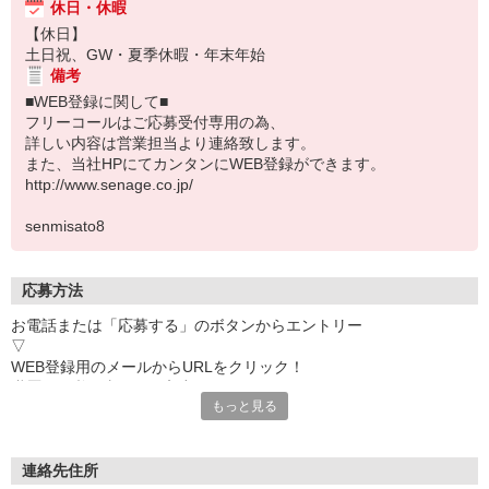
休日・休暇
【休日】
土日祝、GW・夏季休暇・年末年始
備考
■WEB登録に関して■
フリーコールはご応募受付専用の為、
詳しい内容は営業担当より連絡致します。
また、当社HPにてカンタンにWEB登録ができます。
http://www.senage.co.jp/
senmisato8
応募方法
お電話または「応募する」のボタンからエントリー
▽
WEB登録用のメールからURLをクリック！
職歴など必要事項をご入力ください。
もっと見る
※所要時間：1〜2分程度
▽
お電話にてご連絡！
ご連絡の希望日時がございましたら、同メールよりご返信下さい。
連絡先住所