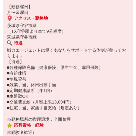
【勤務曜日】
月〜金曜日
アクセス・勤務地
茨城県守谷市緑
（TX守谷駅より車で9分程度）
茨城県守谷市緑
待遇
戦力エージェントは働くあなたをサポートする体制が整ってお
ります♪
【待遇】
■各種保険完備（健康保険、厚生年金、雇用保険）
■有給休暇
■制服貸与
■残業手当、休日出勤手当
■定期健康診断（年1回）
■車通勤OK
■交通費支給（月額上限13,694円）
■住宅手当、家族手当支給（規定あり）
※勤務場所の喫煙環境：全面禁煙
応募資格・経験
未経験者歓迎♪