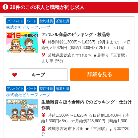
20
件のこの求人と職種が同じ求人
アルバイト
パート
契約社員
派遣社員
株式会社ビリーフレーブ
アパレル商品のピッキング・検品等
特別時給1,300円〜1,625円（9月末まで） ＜日
給例＞9,425円（時給1,300円×7.25ｈ） ＜月給例
＞207,350円（時給1,300円×7.25ｈ×22日） 時給
茨城県常総市むすびまち ★最寄り「三妻駅」
1,200円〜1,500円（通常時給） ＜日給例＞8,700
より車で5分
円（時給1,200円×7.25h） ＜月給例＞191,400円
（時給1,200円×7.25h×22日） ※経験・能力等によ
詳細を見る
キープ
る
アルバイト
パート
契約社員
派遣社員
株式会社ビリーフレーブ
生活雑貨を扱う倉庫内でのピッキング・仕分け
作業
時給1,300円〜1,625円 ☆日給例10,400円（時
給1,300円×8h） ☆月給例228,800円（時給1,300円
×8h×22日） ※経験・能力等による
茨城県古河市下片田 ★「古河駅」より車で20
分