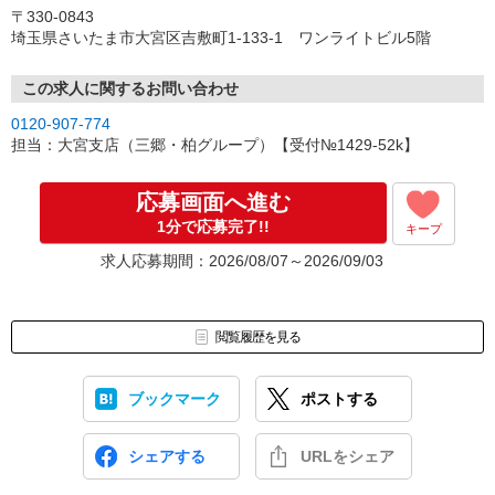
〒330-0843
※尚、土日祝日は当社お休みとなります。
埼玉県さいたま市大宮区吉敷町1-133-1 ワンライトビル5階
休日中のお問い合わせは休み明けのご連絡となりますので、あら
かじめご了承下さい。
この求人に関するお問い合わせ
0120-907-774
担当：大宮支店（三郷・柏グループ）【受付№1429-52k】
応募画面へ進む
1分で応募完了!!
キープ
求人応募期間：2026/08/07～2026/09/03
閲覧履歴を見る
ブックマーク
ポストする
シェアする
URLをシェア