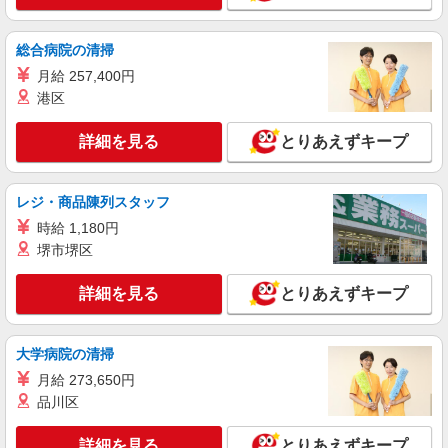
正社員
UTエージェント株式会社 AGT北関東第一CU AGTつくばエリア 守谷
総合病院の清掃
第2CL《JQII1-DC》
月給 257,400円
機械操作・印刷・加工・販売
港区
月給：184,000円〜 月収例：258,000円（月給
＋各種手当）
詳細を見る
とりあえずキープ
茨城県守谷市 勤務地：守谷市 通勤方法：徒歩/
車/自転車/バス/電車/バイク 最寄り駅：守谷駅から
車4分・徒歩17分 ※構内の無料駐車場利用OK
レジ・商品陳列スタッフ
詳細を見る
キープ
時給 1,180円
堺市堺区
正社員
UTエージェント株式会社 AGT北関東第一CU AGTつくばエリア 守谷
詳細を見る
とりあえずキープ
第4CL《JBHG1-DC》
機械オペレーター・玉掛け・クレーン
月給：235,000円〜 月収例：271,000円(月給＋
大学病院の清掃
各種手当)
月給 273,650円
茨城県守谷市 勤務地：守谷市 通勤方法：徒歩/
品川区
車/バス/自転車/電車/バイク 最寄り駅：新守谷駅か
ら徒歩13分、車3分
詳細を見る
とりあえずキープ