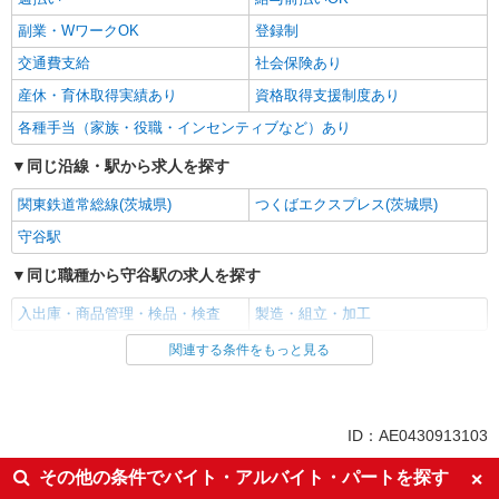
副業・WワークOK
登録制
交通費支給
社会保険あり
産休・育休取得実績あり
資格取得支援制度あり
各種手当（家族・役職・インセンティブなど）あり
同じ沿線・駅から求人を探す
関東鉄道常総線(茨城県)
つくばエクスプレス(茨城県)
守谷駅
同じ職種から守谷駅の求人を探す
入出庫・商品管理・検品・検査
製造・組立・加工
関連する条件をもっと見る
同じ雇用形態から守谷駅の求人を探す
派遣社員
同じ特徴から守谷駅の求人を探す
ID：AE0430913103
履歴書不要
職場見学OKまたは説明会あり
その他の条件でバイト・アルバイト・パートを探す