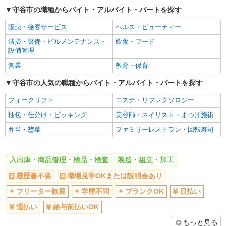
フリーター歓迎
学歴不問
守谷市の職種からバイト・アルバイト・パートを探す
ブランクOK
日払い
販売・接客サービス
ヘルス・ビューティー
週払い
給与前払いOK
清掃・警備・ビルメンテナンス・
飲食・フード
副業・WワークOK
登録制
設備管理
交通費支給
社会保険あり
営業
教育・保育
産休・育休取得実績あり
資格取得支援制度あり
守谷市の人気の職種からバイト・アルバイト・パートを探す
各種手当（家族・役職・インセンティブなど）あり
フォークリフト
エステ・リフレクソロジー
同じ職種から求人を探す
梱包・仕分け・ピッキング
美容師・ネイリスト・まつげ施術
軽作業・製造・物流
弁当・惣菜
ファミリーレストラン・回転寿司
入出庫・商品管理・検品・検査
製造・組立・加工
同じ特徴から求人を探す
入出庫・商品管理・検品・検査
製造・組立・加工
日払い
副業・WワークOK
履歴書不要
職場見学OKまたは説明会あり
交通費支給
社会保険あり
フリーター歓迎
学歴不問
ブランクOK
日払い
産休・育休取得実績あり
週払い
給与前払いOK
もっと見る