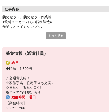
今の仕事にお悩みの方、仕事探しでお困りの方はぜひお気軽にお
問合せ下さい。
仕事内容
あなたに合うお仕事を見つけましょう！
袋のセット、袋のセット作業等
●飲料メーカー内での飼料製造●
作業はとってもシンプル♪
・マシンに袋をセット
もっと見る
・自動的に計量される
・コンベヤーで移動させる
・所定の場所にセット
・機械の洗浄
募集情報（派遣社員）
ルーティンワークのため、未経験の方でも安心して働けます。
給与
◆時給 1,500円
☆交通費支給！
☆家族手当・住宅手当も充実♪
☆日払い、週払いOK！
※すべて当社規定あり
勤務時間・曜日
【勤務時間】
8:30〜17:00