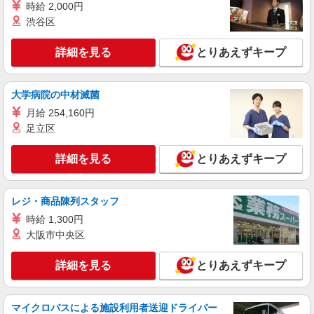
時給 2,000円
派遣社員
渋谷区
株式会社kotrio /●SW-H1-2114825
王子駅⇒キレイな病院で介護補助/事務作業な
詳細を見る
とりあえずキープ
ど
時給1650円〜2312円 ＜日払い有/週払い有/交
通費全支給(ガソリン代含む)＞
大学病院の中材滅菌
北区
月給 254,160円
足立区
詳細を見る
キープ
詳細を見る
とりあえずキープ
アルバイト
パート
派遣社員
紹介予定派遣
日研トータルソーシング株式会社 メディカルケア事業部/新宿オフィ
ス
レジ・商品陳列スタッフ
未経験・無資格OKの介護スタッフ
時給 1,300円
時給1,500円〜1,650円 ★週払いOK（規定あ
大阪市中央区
り） ※給与幅は経験・能力による
東京都北区 【最寄駅】王子駅前駅 ★勤務地は
詳細を見る
とりあえずキープ
3000ヶ所以上★ 自宅から通いやすいエリアなど、
お好きな勤務地をお選び下さい！！
詳細を見る
キープ
マイクロバスによる施設利用者送迎ドライバー