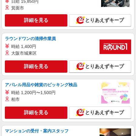
日給 15,850円
箕面市
アルバイト
パート
派遣社員
紹介予定派遣
日研トータルソーシング株式会社 メディカルケア事業部/新宿オフィ
詳細を見る
とりあえずキープ
ス
介護スタッフ／資格あり or 経験者
ラウンドワンの清掃作業員
時給1,550円〜1,650円 ◆無資格・経験者：時
給1,550円〜 ◆初任者研修・未経験：時給1,550
時給 1,400円
円〜 ◆初任者研修・経験者：時給1,600円〜 ◆介
東京都北区 【最寄駅】西ヶ原駅 ★勤務地は
大阪市城東区
護福祉士・経験者：時給1,650円〜 ※経験者は3ヶ
3000ヶ所以上★ 自宅から通いやすいエリアなど、
月以上 ※給与幅は経験・能力による ★週払い
お好きな勤務地をお選び下さい！！
詳細を見る
とりあえずキープ
OK（規定あり）
詳細を見る
キープ
アパレル用品や雑貨のピッキング検品
派遣社員
（株）ウィルオブ・ワークCW 池袋支店/ms130201
時給 1,200円〜1,500円
小規模老人ホームstaff
柏市
時給1600円 ◆前払い・日払い・週払いOK
詳細を見る
とりあえずキープ
東京都北区
詳細を見る
キープ
マンションの受付・案内スタッフ