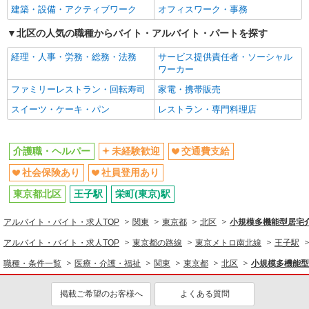
介護職・ヘルパー
建築・設備・アクティブワーク
オフィスワーク・事務
同じ特徴から求人を探す
北区の人気の職種からバイト・アルバイト・パートを探す
未経験歓迎
交通費支給
経理・人事・労務・総務・法務
サービス提供責任者・ソーシャル
社会保険あり
社員登用あり
ワーカー
ファミリーレストラン・回転寿司
家電・携帯販売
スイーツ・ケーキ・パン
レストラン・専門料理店
介護職・ヘルパー
未経験歓迎
交通費支給
社会保険あり
社員登用あり
東京都北区
王子駅
栄町(東京)駅
アルバイト・バイト・求人TOP
関東
東京都
北区
小規模多機能型居宅介護
アルバイト・バイト・求人TOP
東京都の路線
東京メトロ南北線
王子駅
職種・条件一覧
医療・介護・福祉
関東
東京都
北区
小規模多機能型居
掲載ご希望のお客様へ
よくある質問