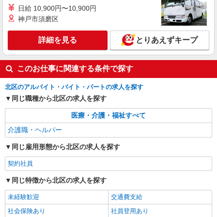
日給 10,900円〜10,900円
派遣社員
神戸市須磨区
株式会社kotrio /●SW-H1-1943941
東十条駅▼綺麗なサ高住で生活ケア▼清掃やフ
詳細を見る
とりあえずキープ
ロアの巡回など
時給1650円〜2312円 ＜日払い有/週払い有/交
通費全支給(ガソリン代含む)＞
このお仕事に関連する条件で探す
北区【最寄駅：東十条駅】
北区のアルバイト・バイト・パートの求人を探す
詳細を見る
キープ
同じ職種から北区の求人を探す
医療・介護・福祉すべて
介護職・ヘルパー
同じ雇用形態から北区の求人を探す
契約社員
同じ特徴から北区の求人を探す
未経験歓迎
交通費支給
社会保険あり
社員登用あり