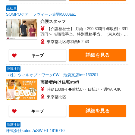
までの方はさらに1万円支給（再入社は除く） ◎
賞与：基本給2.08ヶ月分/年支給 ◎残業時は別途時
正社員
間外手当支給（超過1分〜）
SOMPOケア ラヴィーレ赤羽/5003aa1
介護スタッフ
【介護福祉士】 月給：290,300円 年収例：391
万円〜 ※職務手当、特別職務手当、（東京都）居
住支援特別手当、働きがい向上手当、日祝手当
東京都北区赤羽西5-2-43
（月平均2回分）、夜勤手当（月平均4回分）等、
毎月平均的に支払われる手当を含みます。 ※居住
詳細を見る
キープ
支援特別手当は勤続5年目までの方はさらに1万円
支給（再入社は除く） ◎賞与：基本給2.08ヶ月分/
年支給 ◎残業時は別途時間外手当支給（超過1
派遣社員
分〜）
（株）ウィルオブ・ワークCW 池袋支店/ms130201
高齢者向け住宅staff
時給1800円 ◆前払い・日払い・週払いOK
東京都北区
詳細を見る
キープ
派遣社員
株式会社kotrio /●SW-H1-1816710