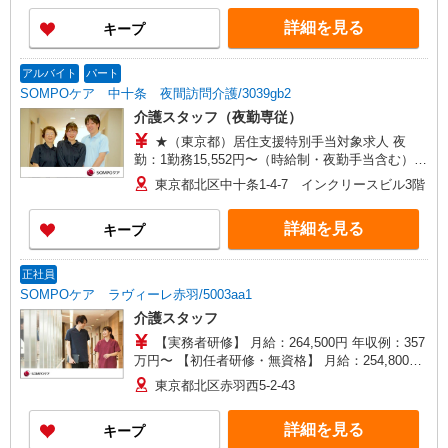
級・2級）】時給1,720円 ◎週20時間以上勤務（社
詳細を見る
キープ
保加入者）の場合は時給1,770円 ＊早朝夜間（〜8
時、18時〜）：時給2,150円〜 ＊日曜祝日：時給
2,020円〜 ◎身体介助、生活援助が同時給 ◎キャ
アルバイト
パート
ンセル手当：職務時給の60％支給 ※居住支援特別
SOMPOケア 中十条 夜間訪問介護/3039gb2
手当は勤続5年目までの方はさらに時給＋50円（再
介護スタッフ（夜勤専従）
入社者は除く）
★（東京都）居住支援特別手当対象求人 夜
勤：1勤務15,552円〜（時給制・夜勤手当含む）
時給：1,444円 ◎週20時間以上勤務（社保加入
東京都北区中十条1-4-7 インクリースビル3階
者）の場合は時給：1,494円 ※居住支援特別手当
は勤続5年目までの方はさらに時給＋50円（再入社
詳細を見る
キープ
者は除く）
正社員
SOMPOケア ラヴィーレ赤羽/5003aa1
介護スタッフ
【実務者研修】 月給：264,500円 年収例：357
万円〜 【初任者研修・無資格】 月給：254,800円
年収例：347万円〜 ※職務手当、（東京都）居住
東京都北区赤羽西5-2-43
支援特別手当、日祝手当（月平均2回分）、夜勤手
当（月平均4回分）等、毎月平均的に支払われる手
詳細を見る
キープ
当を含みます。 ※居住支援特別手当は勤続5年目