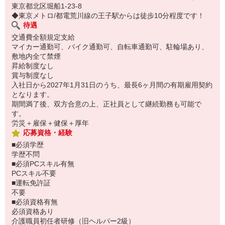
東京都北区堀船1-23-8
◆東京メトロ/都電荒川線の王子駅からは徒歩10分程度です！
待遇
交通費全額規定支給
マイカー通勤可、バイク通勤可、自転車通勤可、駐輪場あり、
敷地内全て禁煙
昇給制度なし
賞与制度なし
入社日から2027年1月31日のうち、最長6ヶ月間の有期雇用契約
となります。
期間満了後、双方合意の上、正社員として継続勤務も可能で
す。
労災＋雇保＋健保＋厚年
応募資格・経験
■必須学歴
学歴不問
■必須PCスキル有無
PCスキル不要
■運転免許証
不要
■必須資格有無
必須資格あり
介護職員初任者研修（旧ヘルパー2級）