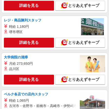
時給1650円〜2312円 ＜日払い有/週払い有/交
詳細を見る
とりあえずキープ
通費全支給(ガソリン代含む)＞
北区【最寄駅：東十条駅】
レジ・商品陳列スタッフ
詳細を見る
キープ
時給 1,180円
堺市堺区
派遣社員
（株）ウィルオブ・ワークCW 池袋支店/ms130201
詳細を見る
とりあえずキープ
高齢者向けマンションstaff
時給1800円 ◆前払い・日払い・週払いOK
大学病院の清掃
東京都北区
月給 273,650円
品川区
詳細を見る
キープ
詳細を見る
とりあえずキープ
派遣社員
株式会社トラストグロース 新宿本社 第3営業部
デイサービスでの介護士
ベルク各店での店内スタッフ
時給：無資格1300円〜1350円 初任者
時給 1,065円
1400円〜1500円 実務者1500円〜1600円
古河市・佐野市・前橋市・高崎市・伊勢崎市・太田市・館林市・
介福1600円〜1650円 ※資格や経験などに
東京都北区