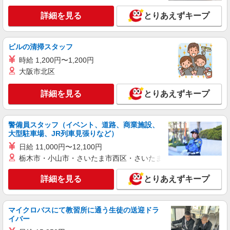
よる
詳細を見る
とりあえずキープ
詳細を見る
キープ
派遣社員
ビルの清掃スタッフ
株式会社kotrio /●SW-H1-2114824
時給 1,200円〜1,200円
赤羽駅⇒キレイな病院で介護補助/事務作業な
大阪市北区
ど
時給1650円〜2312円 ＜日払い有/週払い有/交
詳細を見る
とりあえずキープ
通費全支給(ガソリン代含む)＞
北区内【赤羽駅近く】
警備員スタッフ（イベント、道路、商業施設、
大型駐車場、JR列車見張りなど）
詳細を見る
キープ
日給 11,000円〜12,100円
派遣社員
栃木市・小山市・さいたま市西区・さいたま市岩槻区・久喜市・
（株）ウィルオブ・ワークCW 池袋支店/ms130201
詳細を見る
とりあえずキープ
夜勤専従
時給1800円 ◆前払い・日払い・週払いOK
東京都北区
マイクロバスにて教習所に通う生徒の送迎ドラ
イバー
詳細を見る
キープ