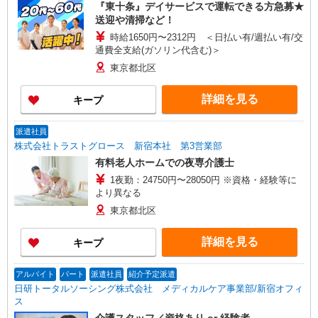
『東十条』デイサービスで運転できる方急募★
送迎や清掃など！
時給1650円〜2312円 ＜日払い有/週払い有/交
通費全支給(ガソリン代含む)＞
東京都北区
詳細を見る
キープ
派遣社員
株式会社トラストグロース 新宿本社 第3営業部
有料老人ホームでの夜専介護士
1夜勤：24750円〜28050円 ※資格・経験等に
より異なる
東京都北区
詳細を見る
キープ
アルバイト
パート
派遣社員
紹介予定派遣
日研トータルソーシング株式会社 メディカルケア事業部/新宿オフィ
ス