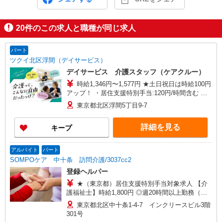
20
件のこの求人と職種が同じ求人
パート
ツクイ北区浮間（デイサービス）
デイサービス 介護スタッフ（ケアクルー）
時給1,346円〜1,577円 ★土日祝日は時給100円
アップ！ ・居住支援特別手当:120円/時間含む ※
給与幅は資格・経験等による
東京都北区浮間5丁目9-7
詳細を見る
キープ
アルバイト
パート
SOMPOケア 中十条 訪問介護/3037cc2
登録ヘルパー
★（東京都）居住支援特別手当対象求人 【介
護福祉士】時給1,800円 ◎週20時間以上勤務（社
保加入者）の場合は時給1,850円 ＊早朝夜間（〜8
東京都北区中十条1-4-7 インクリースビル3階
時、18時〜）：時給2,250円〜 ＊日曜祝日：時給
301号
2,100円〜 【実務者研修・初任者研修（ヘルパー1