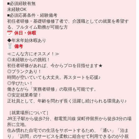
■必須経験有無
未経験OK
■必須応募条件・経験備考
初任者研修・基礎研修修了者で、介護職としての就業を希望す
る、フルタイム勤務が可能な方
休日・休暇
◆年末年始休暇あり
備考
≪こんな方にオススメ！≫
◎未経験からの挑戦！
初任者研修があれば、今からプロを目指せます★
◎ブランクあり！
時間が空いていても大丈夫。再スタートを応援♪
◎学びたい！
働きながら「実務者研修」の取得も可能です。
◎安定就業希望！
正社員として、年齢を問わず長く活躍し続けられる環境あり♪
［就業場所について］
JR王子駅から徒歩7分、都電荒川線 栄町停留所から徒歩3分の場
所に立地。
住み慣れた自宅での生活をサポートするため、「通い」「泊ま
り」「訪問」のサービスを柔軟に組合せて利用できるのが小規