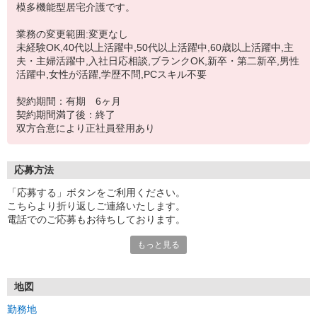
模多機能型居宅介護です。
業務の変更範囲:変更なし
未経験OK,40代以上活躍中,50代以上活躍中,60歳以上活躍中,主
夫・主婦活躍中,入社日応相談,ブランクOK,新卒・第二新卒,男性
活躍中,女性が活躍,学歴不問,PCスキル不要
契約期間：有期 6ヶ月
契約期間満了後：終了
双方合意により正社員登用あり
応募方法
「応募する」ボタンをご利用ください。
こちらより折り返しご連絡いたします。
電話でのご応募もお待ちしております。
もっと見る
面接1回となります。
【応募書類について】
ご提出いただいた応募書類は、返却いたしませんので予めご了承く
地図
ださい
勤務地