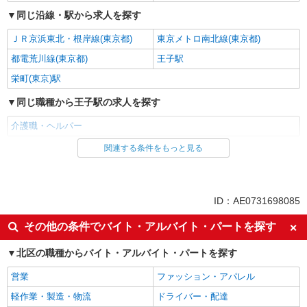
同じ沿線・駅から求人を探す
ＪＲ京浜東北・根岸線(東京都)
東京メトロ南北線(東京都)
都電荒川線(東京都)
王子駅
栄町(東京)駅
同じ職種から王子駅の求人を探す
介護職・ヘルパー
関連する条件をもっと見る
同じ雇用形態から王子駅の求人を探す
契約社員
同じ特徴から王子駅の求人を探す
ID：AE0731698085
未経験歓迎
交通費支給
その他の条件でバイト・アルバイト・パートを探す
社会保険あり
社員登用あり
北区の職種からバイト・アルバイト・パートを探す
同じ職種から求人を探す
営業
ファッション・アパレル
医療・介護・福祉
軽作業・製造・物流
ドライバー・配達