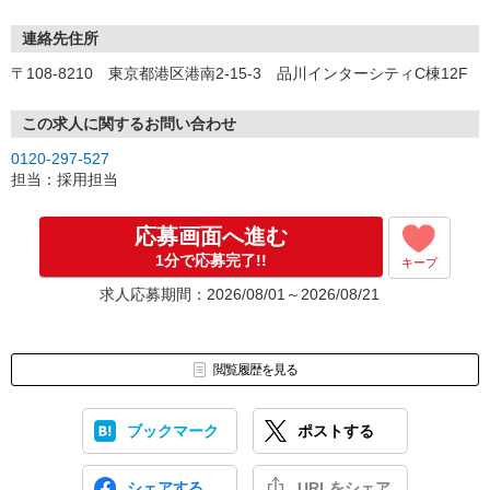
【感染症対策】
・マスクの着用
連絡先住所
・アルコール消毒、手洗いうがいの徹底
〒108-8210 東京都港区港南2-15-3 品川インターシティC棟12F
・発熱、風邪症状の場合の自宅療養など
【注意事項】
この求人に関するお問い合わせ
東京都介護職員就業促進事業につき、当社での就業経験のある方、
0120-297-527
学生、Wワーク、自営業などは応募不可（その他規定あり）
担当：採用担当
応募画面へ進む
1分で応募完了!!
キープ
求人応募期間：2026/08/01～2026/08/21
閲覧履歴を見る
ブックマーク
ポストする
シェアする
URLをシェア