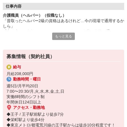
★【費用負担なし！】
「実務者研修は受講料が高そう…」と思った方、ご安心くださ
仕事内容
い。講座を無料受講＋受講中の給与・交通費も支給します。経済
介護職員（ヘルパー）（役職なし）
的な負担なく、資格が取得できます。
「昔取ったヘルパー2級の資格はあるけれど…今の現場で通用するか
しら」
★【実践×学びで即戦力へ！】
「実務者研修資格はとりたいけれど…今さら自費で学校に通うのは
実務者研修では、初任者研修で学んだ基礎知識に加え、より専門
もっと見る
なぁ」
的な「医療的ケア（喀痰吸引・経管栄養の基礎）」などを習得で
そんな悩みを持つアナタに朗報！アナタの「もう一度学びたい」気
きます。
持ちを、東京都の制度で応援します◎
★【介護福祉士への道も開ける！】
募集情報（契約社員）
北区の小規模多機能型居宅介護 せらび王子で、介護職員募集！
実務者研修の修了は、介護の国家資格である「介護福祉士」の受
≪3名限定！無料で実務者研修資格取得★≫
験に必須の要件です。上位資格を取得することで給与UP＋キャ
給与
東京都介護職員就業促進事業
リアアップに繋がります。
月給208,000円
◎講座を受ける時間もお給料と交通費あり♪
勤務時間・曜日
◎受講料は0円。自己負担なしで初任者研修や基礎研修⇒実務者研修
期間限定×3名限定採用のこの機会に、是非ご応募ください。応募
へ！
週5日/月平均20日
は早い者勝ちです◎
◎最大6ヶ月間の有期契約のあとは、正社員として活躍の道も♪
7:00〜20:30/月,火,水,木,金,土,日
実働8時間のシフト制
この機会にぜひチャレンジを♪
年間休日124日以上
≪主なお仕事内容≫
アクセス・勤務地
・利用者様の見守り、移動・食事・入浴など身体介助
◆王子 / 王子駅前駅より徒歩7分
・レク補助、清掃・洗濯・配膳など生活援助、記録入力
◆栄町駅より徒歩4分
・資格取得の学習（東京都介護職員就業促進事業）
◆東京メトロ/都電荒川線の王子駅からは徒歩10分程度です！