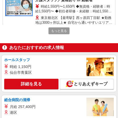
介護スタッフ／資格あり or 経験者
時給1,550円〜1,650円 ◆無資格・経験者：時
給1,550円〜 ◆初任者研修・未経験：時給1,550
円〜 ◆初任者研修・経験者：時給1,600円〜 ◆介
東京都北区 【最寄駅】西ヶ原四丁目駅 ★勤務
護福祉士・経験者：時給1,650円〜 ※経験者は3ヶ
地は3000ヶ所以上★ 自宅から通いやすいエリアな
月以上 ※給与幅は経験・能力による ★週払い
ど、お好きな勤務地をお選び下さい！！
OK（規定あり）
もっと見る
詳細を見る
キープ
派遣社員
あなたにおすすめの求人情報
株式会社トラストグロース 新宿本社 第3営業部
デイサービスでの介護士
ホールスタッフ
時給：初任者研修1500円/実務者研修1550円/介
時給 1,150円
護福祉士1600円 ※資格や経験などによる
仙台市青葉区
東京都北区
詳細を見る
とりあえずキープ
詳細を見る
キープ
派遣社員
総合病院の清掃
株式会社kotrio /●SW-H1-2017883
月給 257,400円
≪東十条駅≫日勤のみ＆残業ナシ！お迎えに間
港区
に合うデイサービス