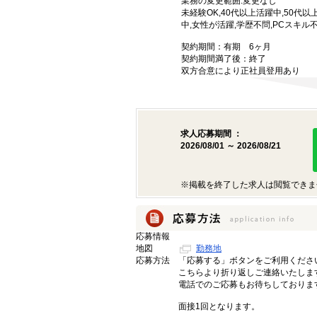
業務の変更範囲:変更なし
未経験OK,40代以上活躍中,50代
中,女性が活躍,学歴不問,PCスキル
契約期間：有期 6ヶ月
契約期間満了後：終了
双方合意により正社員登用あり
求人応募期間 ：
2026/08/01 ～ 2026/08/21
※掲載を終了した求人は閲覧できま
応募情報
地図
勤務地
応募方法
「応募する」ボタンをご利用くださ
こちらより折り返しご連絡いたしま
電話でのご応募もお待ちしておりま
面接1回となります。