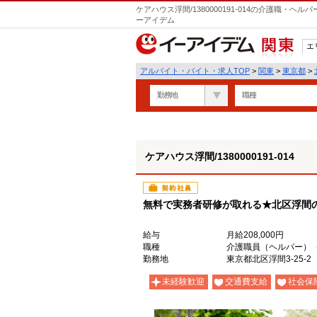
ケアハウス浮間/1380000191-014の介護職・
ーアイデム
エ
関東
アルバイト・バイト・求人TOP
>
関東
>
東京都
>
勤務地
職種
ケアハウス浮間/1380000191-014
契約社員
無料で実務者研修が取れる★北区浮間
給与
月給208,000円
職種
介護職員（ヘルパー）
勤務地
東京都北区浮間3-25-2
未経験歓迎
交通費支給
社会保