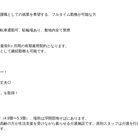
護職としての就業を希望する、フルタイム勤務が可能な方
転車通勤可、駐輪場あり、敷地内全て禁煙
ち、最長6ヶ月間の有期雇用契約となります。
として継続勤務も可能です。
ー！
丈夫◎
」を取得！
（4.9畳〜5.3畳）、場所は浮間団地そばにあります。
高齢の方が生活支援を受けながら暮らせる介護施設です。原則スタッフは介護を行
す。