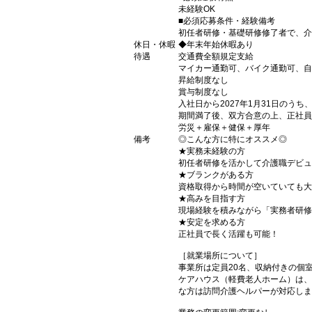
未経験OK
■必須応募条件・経験備考
初任者研修・基礎研修修了者で、介
休日・休暇
◆年末年始休暇あり
待遇
交通費全額規定支給
マイカー通勤可、バイク通勤可、自
昇給制度なし
賞与制度なし
入社日から2027年1月31日のう
期間満了後、双方合意の上、正社員
労災＋雇保＋健保＋厚年
備考
◎こんな方に特にオススメ◎
★実務未経験の方
初任者研修を活かして介護職デビュ
★ブランクがある方
資格取得から時間が空いていても大
★高みを目指す方
現場経験を積みながら「実務者研修
★安定を求める方
正社員で長く活躍も可能！
［就業場所について］
事業所は定員20名、収納付きの個室
ケアハウス（軽費老人ホーム）は、
な方は訪問介護ヘルパーが対応しま