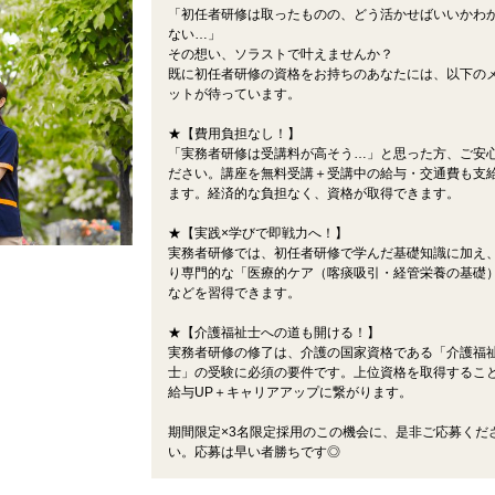
「初任者研修は取ったものの、どう活かせばいいかわ
ない…」
その想い、ソラストで叶えませんか？
既に初任者研修の資格をお持ちのあなたには、以下の
ットが待っています。
★【費用負担なし！】
「実務者研修は受講料が高そう…」と思った方、ご安
ださい。講座を無料受講＋受講中の給与・交通費も支
ます。経済的な負担なく、資格が取得できます。
★【実践×学びで即戦力へ！】
実務者研修では、初任者研修で学んだ基礎知識に加え
り専門的な「医療的ケア（喀痰吸引・経管栄養の基礎
などを習得できます。
★【介護福祉士への道も開ける！】
実務者研修の修了は、介護の国家資格である「介護福
士」の受験に必須の要件です。上位資格を取得するこ
給与UP＋キャリアアップに繋がります。
期間限定×3名限定採用のこの機会に、是非ご応募くだ
い。応募は早い者勝ちです◎