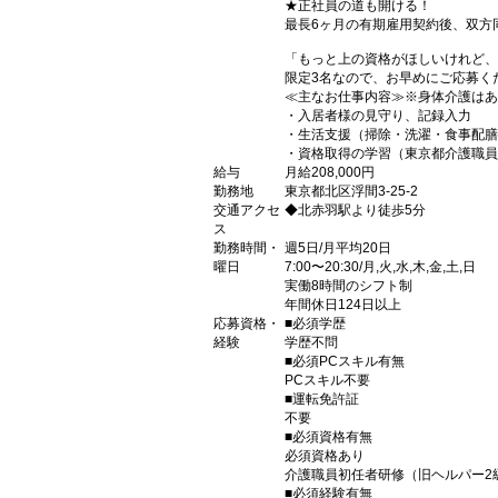
★正社員の道も開ける！
最長6ヶ月の有期雇用契約後、双方
「もっと上の資格がほしいけれど、
限定3名なので、お早めにご応募く
≪主なお仕事内容≫※身体介護はあ
・入居者様の見守り、記録入力
・生活支援（掃除・洗濯・食事配膳
・資格取得の学習（東京都介護職員
給与
月給208,000円
勤務地
東京都北区浮間3-25-2
交通アクセ
◆北赤羽駅より徒歩5分
ス
勤務時間・
週5日/月平均20日
曜日
7:00〜20:30/月,火,水,木,金,土,日
実働8時間のシフト制
年間休日124日以上
応募資格・
■必須学歴
経験
学歴不問
■必須PCスキル有無
PCスキル不要
■運転免許証
不要
■必須資格有無
必須資格あり
介護職員初任者研修（旧ヘルパー2
■必須経験有無