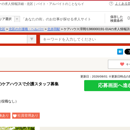
よくある
ヘルパーの求人情報詳細 - 北区｜バイト・アルバイトのことならイ
保存した
0
リア選択
「あなたの街」のお仕事が探せる求人サイト
検索条件
北区
>
北区の介護職・ヘルパー
>
北赤羽駅
> ケアハウス浮間/1380000191-014の求人情報
キ
更新日：2026/08/01 ※更新日時点
のケアハウスで介護スタッフ募集
応募画面へ進
（役職なし）
険あり
社員登用あり