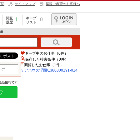
質問
サイトマップ
掲載ご希望のお客様へ
閲覧
キープ
1
0
履歴
リスト
ログイン
詳細
キープ中のお仕事（0件）
保存した検索条件（
0
件）
閲覧したお仕事（1件）
ープ
ケアハウス浮間/1380000191-014
の最新情報です
む