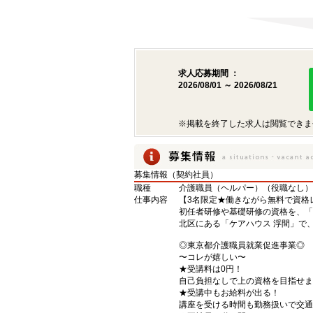
求人応募期間 ：
2026/08/01 ～ 2026/08/21
※掲載を終了した求人は閲覧できま
募集情報（契約社員）
職種
介護職員（ヘルパー）（役職なし）
仕事内容
【3名限定★働きながら無料で資格
初任者研修や基礎研修の資格を、「
北区にある「ケアハウス 浮間」で
◎東京都介護職員就業促進事業◎
〜コレが嬉しい〜
★受講料は0円！
自己負担なしで上の資格を目指せま
★受講中もお給料が出る！
講座を受ける時間も勤務扱いで交通