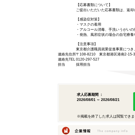
【応募書類について】
ご提出いただいた応募書類は、返却
【感染症対策】
・マスクの着用
・アルコール消毒、手洗いうがいの
・発熱、風邪症状の場合の自宅療養
【注意事項】
東京都介護職員就業促進事業につき
連絡先住所
〒108-8210 東京都港区港南2-1
連絡先TEL
0120-297-527
担当
採用担当
求人応募期間 ：
2026/08/01 ～ 2026/08/21
※掲載を終了した求人は閲覧できま