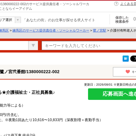
よくある
380000222-002のサービス提供責任者・ソーシャルワーカ
のことならイーアイデム
保存した
0
リア選択
「あなたの街」のお仕事が探せる求人サイト
検索条件
練馬区
>
練馬区のサービス提供責任者・ソーシャルワーカー
>
鷺ノ宮駅
> 介護付有料老人ホー
弐番館/1380000222-002
キ
更新日：2026/08/01 ※更新日時点
る★介護福祉士・正社員募集♪
応募画面へ進
験・能力等による）
0円/月含む。
含む。※夜勤1回あたり10,616〜10,833円（深夜割増＋夜勤手当）
」バス停下車 徒歩2分