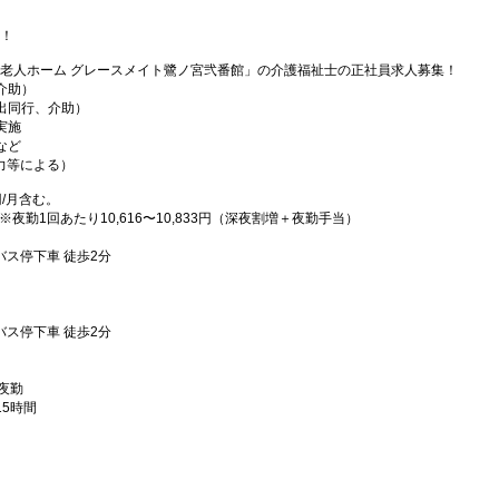
！
老人ホーム グレースメイト鷺ノ宮弐番館」の介護福祉士の正社員求人募集！
介助）
出同行、介助）
実施
など
・能力等による）
円/月含む。
む。※夜勤1回あたり10,616〜10,833円（深夜割増＋夜勤手当）
バス停下車 徒歩2分
バス停下車 徒歩2分
/夜勤
5時間