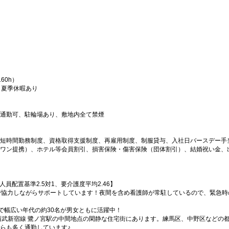
60h）
、夏季休暇あり
通勤可、駐輪場あり、敷地内全て禁煙
短時間勤務制度、資格取得支援制度、再雇用制度、制服貸与、入社日バースデー手当1
ワン提携）、ホテル等会員割引、損害保険・傷害保険（団体割引）、結婚祝い金、
人員配置基準2.5対1、要介護度平均2.46】
で協力しながらサポートしています！夜間を含め看護師が常駐しているので、緊急時
代まで幅広い年代の約30名が男女ともに活躍中！
と西武新宿線 鷺ノ宮駅の中間地点の閑静な住宅街にあります。練馬区、中野区などの
らも多く通勤しています♪