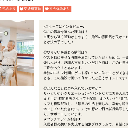
昇給あり
交通費支給
社会保険あり
♪スタッフにインタビュー♪
◎この職場を選んだ理由は？
自宅から近く通勤がしやすく、施設の雰囲気が良かっ
とが決め手でした！
◎やりがいを感じる瞬間は？
ゲスト様に幸せな時間を過ごしていただくために、一
楽しんだり、感謝の言葉をいただけた時は、この仕事
て良かった！と思います。
業務のスキマ時間にゲスト様について学ぶことができ
とも、この施設で働いて良かったと思うポイントです♪
◎どんなことに力を入れていますか？
リハビリやレクリエーションイベントなどに力を入れ
ます！24 時間看護スタッフを配置、またリハビリ専門
ッフも複数配置し、「毎日の生活を楽しみ、幸せな時
過ごしていただきたい。」その想いで日々試行錯誤し
ら、サポートしています。
★プラチナデイが好評★
入居者様の想いを実現する個別プログラムで、希望に