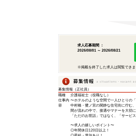
求人応募期間 ：
2026/08/01 ～ 2026/08/21
※掲載を終了した求人は閲覧できま
募集情報（正社員）
職種
介護福祉士（役職なし）
仕事内
〜ホテルのような空間で一人ひとりの「
容
中村橋・鷺ノ宮の閑静な住宅街に佇む、
間が流れの中で、接遇やマナーを大切に
「ただのお世話」ではなく、「サービス
〜求人の嬉しいポイント〜
◎年間休日120日以上！
◎昇給・賞与あり！