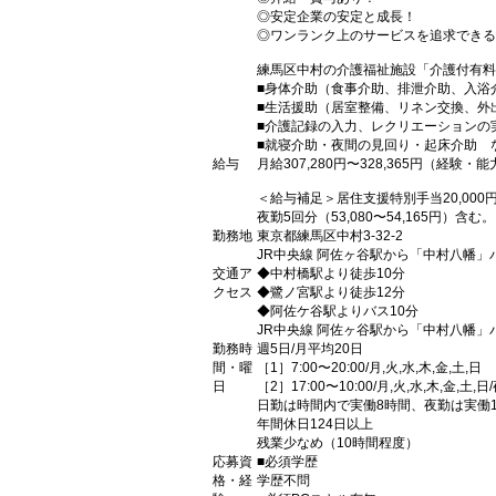
◎安定企業の安定と成長！
◎ワンランク上のサービスを追求できる
練馬区中村の介護福祉施設「介護付有料
■身体介助（食事介助、排泄介助、入浴
■生活援助（居室整備、リネン交換、外
■介護記録の入力、レクリエーションの
■就寝介助・夜間の見回り・起床介助 
給与
月給307,280円〜328,365円（経験
＜給与補足＞居住支援特別手当20,000
夜勤5回分（53,080〜54,165円）含
勤務地
東京都練馬区中村3-32-2
JR中央線 阿佐ヶ谷駅から「中村八幡」
交通ア
◆中村橋駅より徒歩10分
クセス
◆鷺ノ宮駅より徒歩12分
◆阿佐ケ谷駅よりバス10分
JR中央線 阿佐ヶ谷駅から「中村八幡」
勤務時
週5日/月平均20日
間・曜
［1］7:00〜20:00/月,火,水,木,金,土,日
日
［2］17:00〜10:00/月,火,水,木,金,土,日
日勤は時間内で実働8時間、夜勤は実働1
年間休日124日以上
残業少なめ（10時間程度）
応募資
■必須学歴
格・経
学歴不問