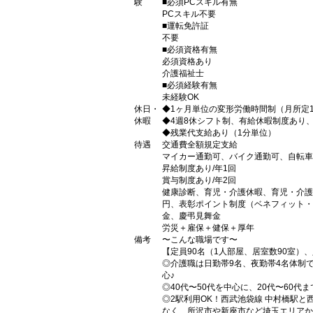
験
■必須PCスキル有無
PCスキル不要
■運転免許証
不要
■必須資格有無
必須資格あり
介護福祉士
■必須経験有無
未経験OK
休日・
◆1ヶ月単位の変形労働時間制（月所定1
休暇
◆4週8休シフト制、有給休暇制度あり
◆残業代支給あり（1分単位）
待遇
交通費全額規定支給
マイカー通勤可、バイク通勤可、自転車
昇給制度あり/年1回
賞与制度あり/年2回
健康診断、育児・介護休暇、育児・介護
円、表彰ポイント制度（ベネフィット・
金、慶弔見舞金
労災＋雇保＋健保＋厚年
備考
〜こんな職場です〜
【定員90名（1人部屋、居室数90室）、
◎介護職は日勤帯9名、夜勤帯4名体制
心♪
◎40代〜50代を中心に、20代〜60
◎2駅利用OK！西武池袋線 中村橋駅
なく、所沢市や新座市など埼玉エリアか