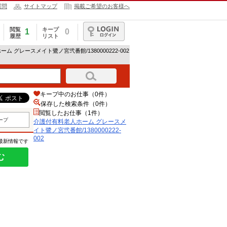
質問
サイトマップ
掲載ご希望のお客様へ
閲覧
キープ
1
0
履歴
リスト
ログイン
ム グレースメイト鷺ノ宮弐番館/1380000222-002
キープ中のお仕事（0件）
保存した検索条件（
0
件）
閲覧したお仕事（1件）
ープ
介護付有料老人ホーム グレースメ
イト鷺ノ宮弐番館/1380000222-
002
の最新情報です
む