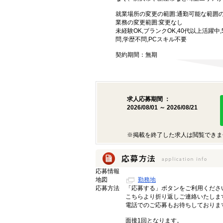
就業場所の変更の範囲:通勤可能な範囲
業務の変更範囲:変更なし
未経験OK,ブランクOK,40代以上活躍中
問,学歴不問,PCスキル不要
契約期間：無期
求人応募期間 ：
2026/08/01 ～ 2026/08/21
※掲載を終了した求人は閲覧できま
応募情報
地図
勤務地
応募方法
「応募する」ボタンをご利用くださ
こちらより折り返しご連絡いたしま
電話でのご応募もお待ちしておりま
面接1回となります。