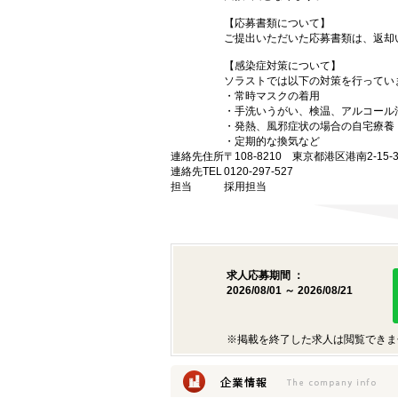
【応募書類について】
ご提出いただいた応募書類は、返却
【感染症対策について】
ソラストでは以下の対策を行ってい
・常時マスクの着用
・手洗いうがい、検温、アルコール
・発熱、風邪症状の場合の自宅療養
・定期的な換気など
連絡先住所
〒108-8210 東京都港区港南2-1
連絡先TEL
0120-297-527
担当
採用担当
求人応募期間 ：
2026/08/01 ～ 2026/08/21
※掲載を終了した求人は閲覧できま