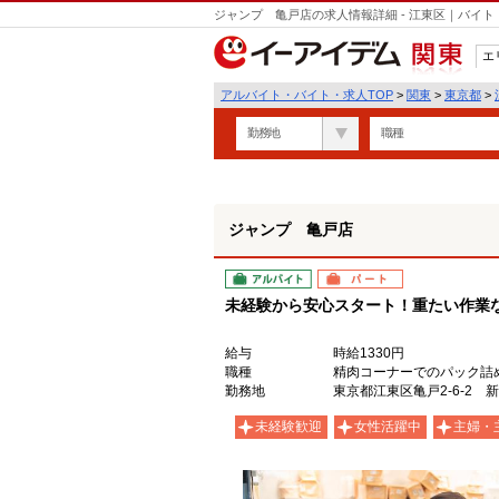
ジャンプ 亀戸店の求人情報詳細 - 江東区｜バイ
エ
関東
アルバイト・バイト・求人TOP
>
関東
>
東京都
>
勤務地
職種
ジャンプ 亀戸店
アルバイト
パート
未経験から安心スタート！重たい作業
給与
時給1330円
職種
精肉コーナーでのパック詰
勤務地
東京都江東区亀戸2-6-2 
未経験歓迎
女性活躍中
主婦・