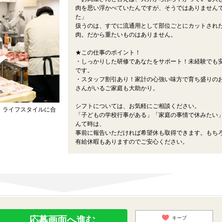
肉を思い浮かべていたんですが、そうではありません
た」
扱うのは、すでに流通用として部位ごとにカットされ
肉。だから重たいものはありません。
★この仕事のポイント！
・しっかりした研修であなたをサポート！未経験でも
です。
・スタッフ割引あり！家計の心強い味方で育ち盛りの
さんがいるご家庭も大助かり。
シフトについては、お気軽にご相談ください。
 ライフスタイルに合
「子どもの学校行事がある」「家庭の事情で休みたい
んて時は、
事前に報告いただければ希望休も取得できます。もち
有給休暇もありますのでご安心ください。
応募画面へ進む
キープ