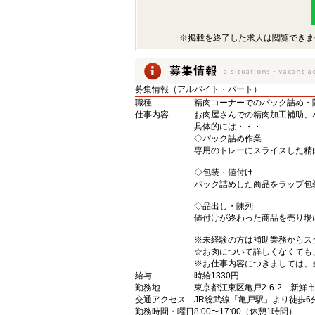
※掲載を終了した求人は閲覧できま
募集情報（アルバイト・パート）
職種
精肉コーナーでのパック詰め・
仕事内容
お肉屋さんでの精肉加工補助
具体的には・・・
◇パック詰め作業
専用のトレーにスライスした精
◇包装・値付け
パック詰めした商品をラップ包
◇品出し・陳列
値付けが終わった商品を売り
※未経験の方は補助業務からス
☆お肉について詳しくなくても
※お仕事内容につきましては、
給与
時給1330円
勤務地
東京都江東区亀戸2-6-2 新鮮
交通アクセス
JR総武線「亀戸駅」より徒歩6
勤務時間・曜日
8:00〜17:00（休憩1時間）