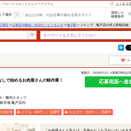
よくある
ト・アルバイトのことならイーアイデム
保存した
0
リア選択
「あなたの街」のお仕事が探せる求人サイト
検索条件
江東区
>
江東区の梱包・仕分け・ピッキング
>
亀戸駅
> ジャンプ 亀戸店の求人情報詳細
キ
更新日：2026/07/21 ※更新日時点
なしで始めるお肉屋さんの軽作業！
応募画面へ進
め・陳列スタッフ
新鮮市場 亀戸店内
主夫歓迎
ミドル（40代～）活躍中
エルダー（50代～）活躍中
「お肉屋さんと言えば、天井からぶら下がっている大