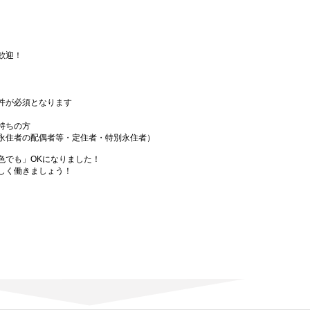
）
歓迎！
件が必須となります
持ちの方
永住者の配偶者等・定住者・特別永住者）
色でも」OKになりました！
しく働きましょう！