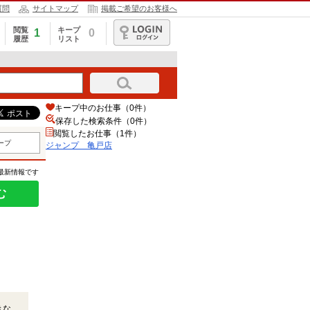
質問
サイトマップ
掲載ご希望のお客様へ
閲覧
キープ
1
0
履歴
リスト
ログイン
キープ中のお仕事（0件）
保存した検索条件（
0
件）
閲覧したお仕事（1件）
ープ
ジャンプ 亀戸店
の最新情報です
む
きな