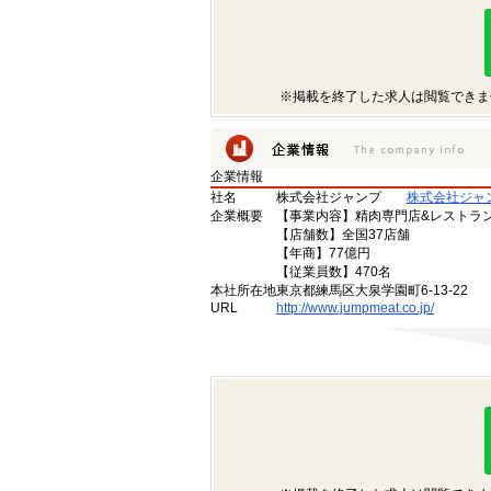
※掲載を終了した求人は閲覧できま
企業情報
社名
株式会社ジャンプ
株式会社ジャ
企業概要
【事業内容】精肉専門店&レストラ
【店舗数】全国37店舗
【年商】77億円
【従業員数】470名
本社所在地
東京都練馬区大泉学園町6-13-22
URL
http://www.jumpmeat.co.jp/