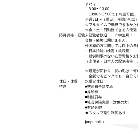
または
・8:00〜13:00
・13:00〜17:00でも相談可能。
※週3日〜（曜日・時間応相談
☆フルタイムで勤務できるかた
☆金・土・日勤務できる方優遇
応募資格・経験
未経験者歓迎！ ☆学生可！
資格・経験は問いません。
外国籍の方に関しては以下の条
・日本語能力検定１級程度
・就労制限のない在留資格をお
（永住者・日本人の配偶者等・
☆規定が変わり、髪の毛は「何
金髪でもピンクでも、自分ら
休日・休暇
水曜定休日
待遇
■交通費全額支給
■昇給有
■制服貸与
■社会保険完備（対象の方）
■有給休暇
★スタッフ割引制度あり
janpuoniku