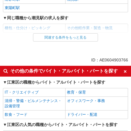
東陽町駅
同じ職種から潮見駅の求人を探す
梱包・仕分け・ピッキング
その他軽作業・製造・物流
関連する条件をもっと見る
同じ雇用形態から潮見駅の求人を探す
パート
契約社員
同じ特徴から潮見駅の求人を探す
ID：AE0604903766
Web面接OK
友達と応募OK
その他の条件でバイト・アルバイト・パートを探す
未経験歓迎
経験者・有資格者歓迎
江東区の職種からバイト・アルバイト・パートを探す
女性活躍中
主婦・主夫歓迎
IT・クリエイティブ
教育・保育
学歴不問
ブランクOK
清掃・警備・ビルメンテナンス・
オフィスワーク・事務
ミドル（40代～）活躍中
エルダー（50代～）活躍中
設備管理
国籍不問（jobs in japan）
短時間勤務（1日4h以内）OK
飲食・フード
ドライバー・配達
時間固定シフト制
平日のみ勤務OK
江東区の人気の職種からバイト・アルバイト・パートを探す
朝
昼