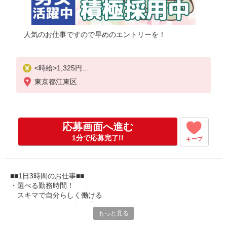
人気のお仕事ですので早めのエントリーを！
<時給>1,325円
東京都江東区
月収例：87,500円
（実働3.0h×20日＋自転車・徒歩通勤補助8,000円の
場合）
＊交通費規定内支給（最大20,000円）
応募画面へ進む
＊週3日勤務も相談可能（時給1,300円)
1分で応募完了!!
キープ
■■1日3時間のお仕事■■
・選べる勤務時間！
スキマで自分らしく働ける
・とってもカンタン軽作業
もっと見る
マウス操作できればOK
かるーい電子機器