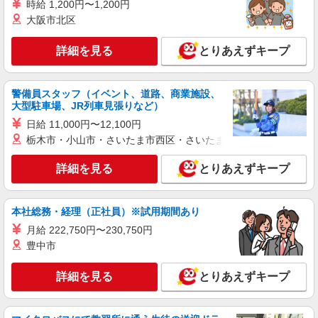
時給 1,200円〜1,200円
おもちゃ・玩具の袋詰め・検品など
大阪市北区
時給1,400円以上＋交通費全額支給 ※夜勤は時
給1,800円以上（深夜手当含む） ◆月収例
詳細を見る
とりあえずキープ
246,400円 （日勤シフト10時〜19時 週5日勤務の
東京都江東区 ★上記以外にも神奈川県内（川
場合） 時給1,400円×8h×22日勤務
崎・横浜・相模原など）に多数派遣先有
警備員スタッフ（イベント、道路、商業施設、
詳細を見る
大型駐車場、JR列車見張りなど）
キープ
日給 11,000円〜12,100円
派遣社員
栃木市・小山市・さいたま市西区・さいたま市岩槻区・久喜市・
LAPI-Staff株式会社 本社/軽作業窓口
詳細を見る
ギフトやお菓子の仕分け・シール貼り
とりあえずキープ
時給1,400円以上＋交通費全額支給 ※夜勤は時
給1,800円以上（深夜手当含む） ◆月収例
本社総務・経理（正社員）※試用期間あり
246,400円 （日勤シフト10時〜19時 週5日勤務の
東京都江東区 ★上記以外にも神奈川県内（川
場合） 時給1,400円×8h×22日勤務 ◆月収例
崎・横浜・相模原など）に多数派遣先有
月給 222,750円〜230,750円
316,800円 （夜勤シフト 21時〜翌6時 週5日勤務の
豊中市
場合） 時給1,800円×8h×22日勤務
詳細を見る
キープ
詳細を見る
とりあえずキープ
派遣社員
LAPI-Staff株式会社 本社/軽作業窓口