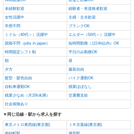
未経験歓迎
経験者・有資格者歓迎
女性活躍中
主婦・主夫歓迎
学歴不問
ブランクOK
ミドル（40代～）活躍中
エルダー（50代～）活躍中
国籍不問（jobs in japan）
短時間勤務（1日4h以内）OK
時間固定シフト制
平日のみ勤務OK
朝
昼
夕方
服装自由
髪型・髪色自由
バイク通勤OK
自転車通勤OK
残業ほぼなし
残業少なめ（月20h未満）
交通費支給
社会保険あり
同じ沿線・駅から求人を探す
東京メトロ東西線(東京都)
ＪＲ京葉線(東京都)
南砂町駅
潮見駅