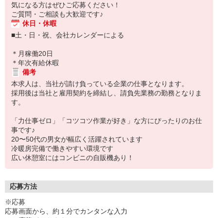
気になる方はぜひご応募ください！
ご質問・ご相談も大歓迎です♪
休日・休暇
■土・日・祝、会社カレンダーによる
＊月稼働20日
＊年次有給休暇
備考
本求人は、当社が請け負っている企業の仕事となります。
採用後は当社と雇用契約を締結し、請負先業務の勤務となりま
す。
「力仕事ゼロ」「コツコツ作業が好き」な方にぴったりのお仕
事です♪
20〜50代の男女が幅広く活躍されています
冷暖房完備で働きやすい環境です
広い休憩室にはコンビニの自販機あり！
応募方法
※応募
応募画面から、約１分でカンタンな入力