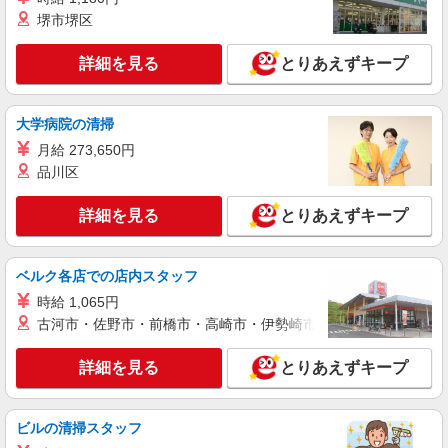
LAPI-Staff株式会社 本社/軽作業窓口
堺市堺区
ギフトのシール貼り・仕分け・梱包
時給1,400円以上＋交通費全額支給 ※夜勤は時
詳細を見る
とりあえずキープ
給1,800円以上（深夜手当含む） ◆月収例
246,400円 （日勤シフト10時〜19時 週5日勤務の
東京都江東区 ★上記以外にも神奈川県内（川
場合） 時給1,400円×8h×22日勤務
崎・横浜・相模原など）に多数派遣先有
大学病院の清掃
月給 273,650円
詳細を見る
キープ
品川区
派遣社員
詳細を見る
とりあえずキープ
LAPI-Staff株式会社 本社/軽作業窓口
ギフト商品の仕分けや袋詰め作業
時給1,800円以上（深夜手当含む）＋交通費全
ベルク各店での店内スタッフ
額支給 ◆月収例 316,800円 （夜勤シフト 21時〜
時給 1,065円
翌6時 週5日勤務の場合） 時給1,800円×8h×22日勤
東京都江東区 ★上記以外にも神奈川県内（川
古河市・佐野市・前橋市・高崎市・伊勢崎市・太田市・館林市・
務
崎・横浜・相模原など）に多数派遣先有
詳細を見る
とりあえずキープ
詳細を見る
キープ
派遣社員
ビルの清掃スタッフ
LAPI-Staff株式会社 本社/軽作業窓口