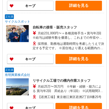
る収入に応じて働き方を考慮／
詳細を見る
キープ
正社員
サイクルスポット
自転車の接客・販売スタッフ
月給231,000円〜＋各種資格手当＋賞与年2回
※給与は経験年数を優遇し、これまでの年収やキ
ャリアを考慮します。 ※試用期間（4ヶ月間）あ
採用後、勤務地は通勤時間を考慮したうえで決
り。その間に待遇の変更はありません。
定する予定です。 ※居住地より通える範囲内の店
舗に配属いたします（原則通勤時間：最大60分前
後） ★引越しを伴う転勤はありません ★全店舗自
詳細を見る
キープ
転車通勤OK！ 下記参考店舗 ・サイクルスポット
武蔵小杉店（神奈川県川崎市中原区小杉町3-29-
14） ・サイクルスポット イトーヨーカドー川崎
正社員
店（神奈川県川崎市川崎区小田栄2-2-1 イトーヨ
有明興業株式会社
ーカドー川崎店1階） ・サイクルスポットアリオ
リサイクル工場での構内作業スタッフ
葛西店（東京都江戸川区東葛西9-3-3 アリオ葛西
月給25万〜35万円 ※年齢・経験・能力によ
1階） ・サイクルスポット イトーヨーカドー木場
る 賞与年2回 昇給あり（年1回） ※試用期間3ケ
店（東京都江東区木場1-5-30 イトーヨーカドー
月あり（待遇変動なし） 【月収例】 月収29.8万円
木場店地下1階）
【若洲工場】東京都江東区若洲2丁目8番25号
（月給23万円＋時間外(40H)手当6.8万円） 年収
402.6万円／31歳／入社3年目
詳細を見る
キープ