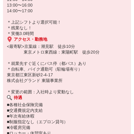
13:00〜16:00
＼WEB面談実施中／
14:00〜17:00
ご応募お待ちしております
＊上記シフトより選択可能！
＊変更の範囲：会社の定める業務
＊残業なし！
＊実働3.0時間
アクセス・勤務地
<最寄駅>京葉線：潮見駅 徒歩10分
東京メトロ東西線：東陽町駅 徒歩20分
＊就業先すぐ近くにバス停（都バス）あり
＊自転車、バイク通勤可（駐輪場有り）
東京都江東区新砂2-4-17
株式会社グランド 東陽事業所
＊変更の範囲：入社時より変動なし
待遇
■各種社会保険完備
■交通費規定内支給
■年次有給休暇
■制服指定なし（エプロン貸与）
■冷暖房完備
■ロッカー・休憩室あり