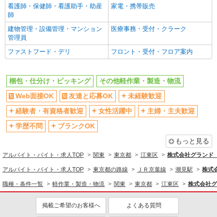
看護師・保健師・看護助手・助産
家電・携帯販売
夕方
服装自由
師
髪型・髪色自由
バイク通勤OK
建物管理・設備管理・マンション
医療事務・受付・クラーク
自転車通勤OK
残業ほぼなし
管理員
残業少なめ（月20h未満）
交通費支給
ファストフード・デリ
フロント・受付・フロア案内
社会保険あり
梱包・仕分け・ピッキング
その他軽作業・製造・物流
同じ職種から求人を探す
Web面接OK
友達と応募OK
未経験歓迎
軽作業・製造・物流
経験者・有資格者歓迎
女性活躍中
主婦・主夫歓迎
梱包・仕分け・ピッキング
学歴不問
ブランクOK
同じ特徴から求人を探す
もっと見る
未経験歓迎
ミドル（40代～）活躍中
アルバイト・バイト・求人TOP
関東
東京都
江東区
株式会社グランド
短時間勤務（1日4h以内）OK
服装自由
アルバイト・バイト・求人TOP
東京都の路線
ＪＲ京葉線
潮見駅
株式
交通費支給
社会保険あり
職種・条件一覧
軽作業・製造・物流
関東
東京都
江東区
株式会社グ
掲載ご希望のお客様へ
よくある質問