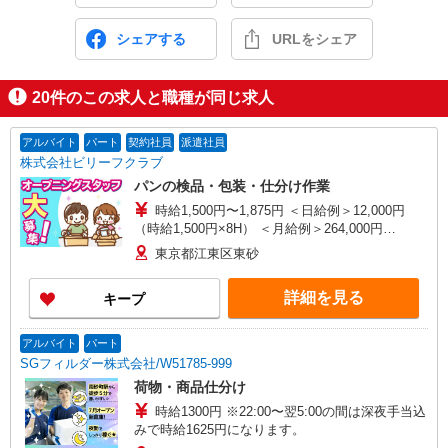
シェアする
URLをシェア
20
件のこの求人と職種が同じ求人
アルバイト
パート
契約社員
派遣社員
株式会社ビリーフクラブ
パンの検品・包装・仕分け作業
時給1,500円〜1,875円 ＜日給例＞12,000円
（時給1,500円×8H） ＜月給例＞264,000円
（12,000円×22日） ※経験・能力等による
東京都江東区東砂
詳細を見る
キープ
アルバイト
パート
SGフィルダー株式会社/W51785-999
荷物・商品仕分け
時給1300円 ※22:00〜翌5:00の間は深夜手当込
みで時給1625円になります。