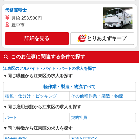
時給1400円＋交通費全額支給
代務運転士
東京都江東区 ★上記以外にも神奈川県内（川
崎・横浜・相模原など）に多数派遣先有
月給 253,500円
豊中市
詳細を見る
キープ
詳細を見る
とりあえずキープ
派遣社員
LAPI-Staff株式会社 本社/軽作業窓口
このお仕事に関連する条件で探す
お菓子等の仕分け・梱包
時給1,800円以上（深夜手当含む）＋交通費全
江東区のアルバイト・バイト・パートの求人を探す
額支給 ◆月収例 316,800円 （夜勤シフト 21時〜
同じ職種から江東区の求人を探す
翌6時 週5日勤務の場合） 時給1,800円×8h×22日勤
東京都江東区 ★上記以外にも神奈川県内（川
務
崎・横浜・相模原など）に多数派遣先有
軽作業・製造・物流すべて
梱包・仕分け・ピッキング
その他軽作業・製造・物流
詳細を見る
キープ
同じ雇用形態から江東区の求人を探す
パート
契約社員
同じ特徴から江東区の求人を探す
Web面接OK
友達と応募OK