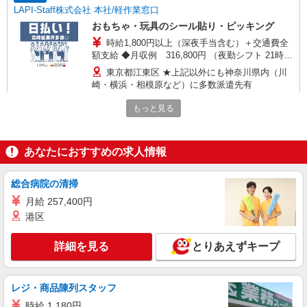
LAPI-Staff株式会社 本社/軽作業窓口
おもちゃ・玩具のシール貼り・ピッキング
時給1,800円以上（深夜手当含む）＋交通費全
額支給 ◆月収例 316,800円 （夜勤シフト 21時〜
翌6時 週5日勤務の場合） 時給1,800円×8h×22日勤
東京都江東区 ★上記以外にも神奈川県内（川
務
崎・横浜・相模原など）に多数派遣先有
もっと見る
詳細を見る
キープ
派遣社員
あなたにおすすめの求人情報
LAPI-Staff株式会社 本社/軽作業窓口
DVDのシール貼り、仕分け、梱包
総合病院の清掃
時給1,400円以上＋交通費全額支給 ※夜勤は時
月給 257,400円
給1,800円以上（深夜手当含む） ◆月収例
港区
246,400円 （日勤シフト10時〜19時 週5日勤務の
東京都江東区 ★上記以外にも神奈川県内（川
場合） 時給1,400円×8h×22日勤務
崎・横浜・相模原など）に多数派遣先有
詳細を見る
とりあえずキープ
詳細を見る
キープ
レジ・商品陳列スタッフ
派遣社員
時給 1,180円