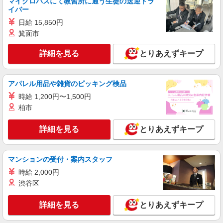
マイクロバスにて教習所に通う生徒の送迎ドラ
ギフトのシール貼り・仕分け・梱包
イバー
時給1,400円以上＋交通費全額支給 ※夜勤は時
日給 15,850円
給1,800円以上（深夜手当含む） ◆月収例
箕面市
246,400円 （日勤シフト10時〜19時 週5日勤務の
東京都江東区 ★上記以外にも神奈川県内（川
場合） 時給1,400円×8h×22日勤務
崎・横浜・相模原など）に多数派遣先有
詳細を見る
とりあえずキープ
詳細を見る
キープ
アパレル用品や雑貨のピッキング検品
派遣社員
時給 1,200円〜1,500円
LAPI-Staff株式会社 本社/軽作業窓口
柏市
アニメグッズやお菓子等の仕分け、梱包
時給1,800円以上（深夜手当含む）＋交通費全
詳細を見る
とりあえずキープ
額支給 ◆月収例 316,800円 （夜勤シフト 21時〜
翌6時 週5日勤務の場合） 時給1,800円×8h×22日勤
東京都江東区 ★上記以外にも神奈川県内（川
務
崎・横浜・相模原など）に多数派遣先有
マンションの受付・案内スタッフ
時給 2,000円
詳細を見る
キープ
渋谷区
派遣社員
詳細を見る
とりあえずキープ
LAPI-Staff株式会社 本社/軽作業窓口
プレゼントの仕分け作業など