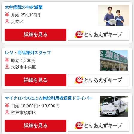
時給1,800円以上（深夜手当含む）＋交通費全
大学病院の中材滅菌
額支給 ◆月収例 316,800円 （夜勤シフト 21時〜
月給 254,160円
翌6時 週5日勤務の場合） 時給1,800円×8h×22日勤
東京都江東区 ★上記以外にも神奈川県内（川
足立区
務
崎・横浜・相模原など）に多数派遣先有
詳細を見る
とりあえずキープ
詳細を見る
キープ
派遣社員
レジ・商品陳列スタッフ
LAPI-Staff株式会社 本社/軽作業窓口
時給 1,300円
ゲーム等の包装・仕分け
大阪市中央区
時給1,800円以上（深夜手当含む）＋交通費全
額支給 ◆月収例 316,800円 （夜勤シフト 21時〜
詳細を見る
とりあえずキープ
翌6時 週5日勤務の場合） 時給1,800円×8h×22日勤
東京都江東区 ★上記以外にも神奈川県内（川
務
崎・横浜・相模原など）に多数派遣先有
マイクロバスによる施設利用者送迎ドライバー
詳細を見る
キープ
日給 10,900円〜10,900円
神戸市須磨区
派遣社員
LAPI-Staff株式会社 本社/軽作業窓口
詳細を見る
とりあえずキープ
倉庫内軽作業（ピッキング・仕分け）