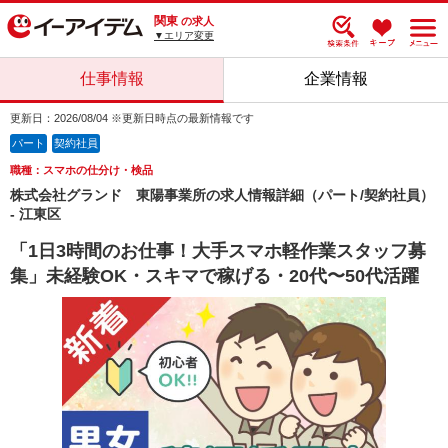
関東
の求人
▼エリア変更
仕事情報
企業情報
更新日：2026/08/04 ※更新日時点の最新情報です
パート
契約社員
職種：スマホの仕分け・検品
株式会社グランド 東陽事業所の求人情報詳細（パート/契約社員）
- 江東区
「1日3時間のお仕事！大手スマホ軽作業スタッフ募
集」未経験OK・スキマで稼げる・20代〜50代活躍