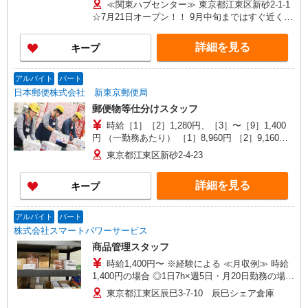
≪関東ハブセンター≫ 東京都江東区新砂2-1-1
☆7月21日オープン！！ 9月中旬まではすぐ近くの
【江東区新砂3-2-9 Ｘフロンティア】での勤務も
ございます◎ 「南砂町駅」徒歩5分！
詳細を見る
キープ
アルバイト
パート
日本郵便株式会社 新東京郵便局
郵便物等仕分けスタッフ
時給［1］［2］1,280円、［3］〜［9］1,400
円 （一勤務あたり） ［1］8,960円 ［2］9,160円
［3］［4］［7］［9］18,200円 ［5］8,600円
東京都江東区新砂2-4-23
［6］5,800円 ［8］11,400円 ※［3］［7］は2026
年9月末まで 時給1,500円（一勤務あたり19,200
詳細を見る
キープ
円） ※時間帯によって割増手当が含まれます。
アルバイト
パート
株式会社スマートパワーサービス
商品管理スタッフ
時給1,400円〜 ※経験による ≪月収例≫ 時給
1,400円の場合 ◎1日7h×週5日・月20日勤務の場合
月収196,000円＋交通費 ◎1日7h×週4日・月16
東京都江東区辰巳3-7-10 辰巳シェア倉庫
日勤務の場合 月収156,800円＋交通費 ＼希望す