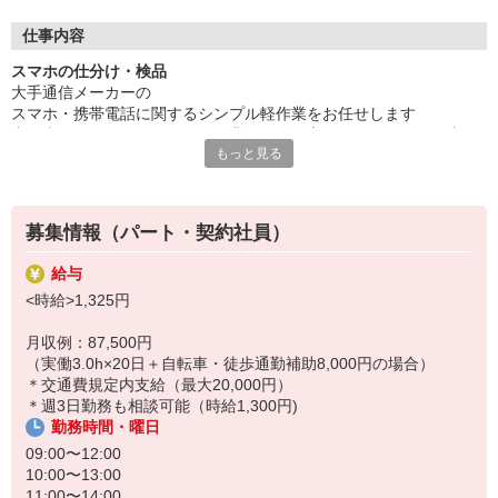
・冷暖房完備でいつでも快適！
休憩室、コンビニ自販機完備
仕事内容
制服はエプロン貸与
スマホの仕分け・検品
×ジーンズOK×髪色自由
大手通信メーカーの
・自社請負現場のお仕事だから
スマホ・携帯電話に関するシンプル軽作業をお任せします
分からないことは気軽に聞けて安心◎
力仕事はほぼなく、コツコツ作業が好きな方にぴったりのお仕事で
・近隣の方優遇！自転車・徒歩通勤者も嬉しい手当あり
もっと見る
す！
どれもマニュアル完備なので安心してスタートできます
具体的には…
募集情報（パート・契約社員）
・商品の仕分け
・シール貼り・梱包・検品
給与
・発送準備
<時給>1,325円
・レターパックの準備・宛名貼り
・外観検査（SIMカード・SDカードが残っていないか）
月収例：87,500円
・簡単なデータ登録
（実働3.0h×20日＋自転車・徒歩通勤補助8,000円の場合）
・その他付帯作業
＊交通費規定内支給（最大20,000円）
＊週3日勤務も相談可能（時給1,300円)
☆経験ゼロから始められます！
勤務時間・曜日
シンプルな作業のため、即戦力になれますよ♪
☆アットホームな職場で
09:00〜12:00
分からないことも聞きやすく環境◎
10:00〜13:00
☆長期的に稼ぎたい方おすすめ！
11:00〜14:00