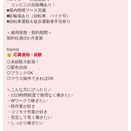
コンビニの自販機あり！
■屋内喫煙ブース完備
■駐輪場あり（自転車、バイク可）
■自転車通勤＆徒歩通勤者手当有り
＜雇用形態・契約期間＞
契約社員/2か月更新
toyocp
応募資格・経験
◎未経験大歓迎！
◎髪色自由
◎ブランクOK
◎マウス操作できればOK
＼こんな方にぴったり／
・1日3時間程度で無理なく働きたい
・Wワークで稼ぎたい
・軽作業が好き
・コツモク作業が好き
・安定して長く働きたい
・しっかり稼ぎたい