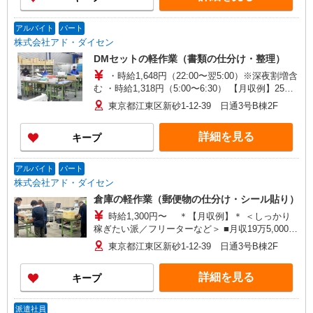
アルバイト
パート
株式会社アド・ダイセン
DMセットの軽作業（書類の仕分け・整理）
・時給1,648円（22:00〜翌5:00）※深夜割増含
む ・時給1,318円（5:00〜6:30） 【月収例】25万
8,780円 ＋精勤手当5,000円（月150h以上勤務に
東京都江東区新砂1-12-39 日通3号B棟2F
て支給） ＋残業月10h（1万6,480円） ※週5日
（月20日）の場合 ※別途、交通費支給（月2万円
詳細を見る
キープ
まで）
アルバイト
パート
株式会社アド・ダイセン
倉庫の軽作業（郵便物の仕分け・シール貼り）
時給1,300円〜 ＊【月収例】＊ ＜しっかり
稼ぎたい派／フリーターなど＞ ■月収19万5,000円
＋ 別途残業代 1日7.5時間×週5日（月20日）の
東京都江東区新砂1-12-39 日通3号B棟2F
場合 精手当勤5,000円含む） ＜スキマ時間にム
リなく派／主婦・主夫、Wワークなど＞ ■月収9万
詳細を見る
キープ
3,600円 1日6時間×週3日（月12日）の場合 ■月
収8万5,800円 1日5.5時間×週3日（月12日）の
場合
派遣社員