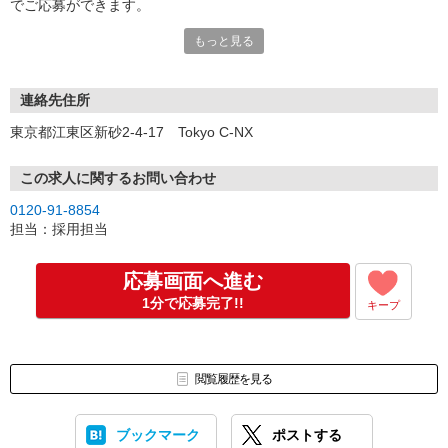
でご応募ができます。
↓
もっと見る
※連絡
応募受付後、≪グランド採用担当≫より
メールとSMSを送信いたします。
ご都合のいい日程のご調整をお願い致します！
連絡先住所
操作カンタンWeb面談を推奨しております。
東京都江東区新砂2-4-17 Tokyo C-NX
直接の対面面談・電話面談も可能です。
対面・電話面談ご希望の方はは、大変お手数ですが、メールか
0120-91-8854までご連絡下さい。
この求人に関するお問い合わせ
0120-91-8854
《お仕事決定までの基本的な流れ》
担当：採用担当
1. 面談日の調整
2. 実際の面談（Web面談推奨中です。）
3. お仕事の紹介
応募画面へ進む
4. 就業決定
1分で応募完了!!
キープ
5. 入社日調整
対面面談も行っております。
お気軽にお問合せください！
閲覧履歴を見る
ブックマーク
ポストする