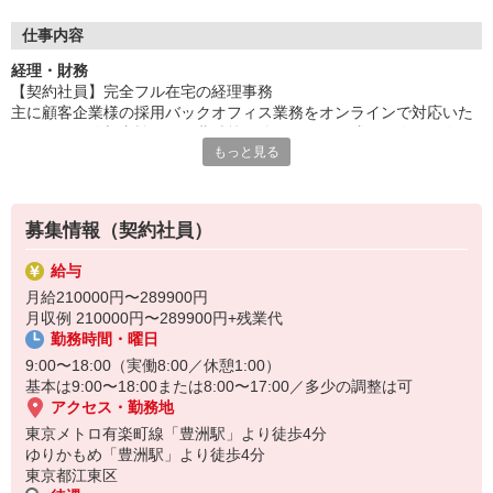
仕事内容
経理・財務
【契約社員】完全フル在宅の経理事務
主に顧客企業様の採用バックオフィス業務をオンラインで対応いた
だきます・給与支払いや経費精算に伴うデータ作成・日次・月次の
もっと見る
仕訳入力および伝票整理・請求書の発行、契約書や納品書などの証
憑確認など
※経理業務が優先ですが、案件の状況とご本人のご経験を鑑みて経
理以外の案件をお任せする場合もあります。
募集情報（契約社員）
給与
月給210000円〜289900円
月収例 210000円〜289900円+残業代
勤務時間・曜日
9:00〜18:00（実働8:00／休憩1:00）
基本は9:00〜18:00または8:00〜17:00／多少の調整は可
アクセス・勤務地
東京メトロ有楽町線「豊洲駅」より徒歩4分
ゆりかもめ「豊洲駅」より徒歩4分
東京都江東区