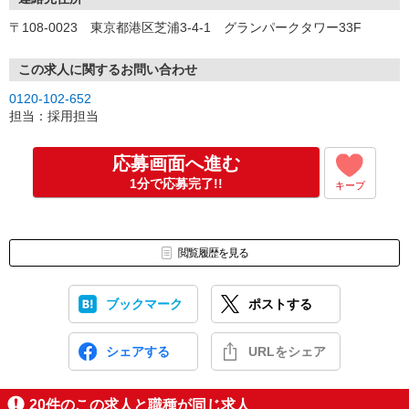
↓
〒108-0023 東京都港区芝浦3-4-1 グランパークタワー33F
オンライン登録
既にパーソルビジネスプロセスデザインにご登録済みの方は不要で
す。
この求人に関するお問い合わせ
※ご登録が無い方には当社よりオンライン登録のご案内をいたしま
0120-102-652
す。
担当：採用担当
↓
仕事紹介
↓
応募画面へ進む
面接（1回、1時間程度）
1分で応募完了!!
キープ
※面接のないお仕事もございます。
↓
内定・採用
合否については1週間以内にご連絡させていただきます。
閲覧履歴を見る
※入社日等はご相談に応じます。
ブックマーク
ポストする
シェアする
URLをシェア
20
件のこの求人と職種が同じ求人