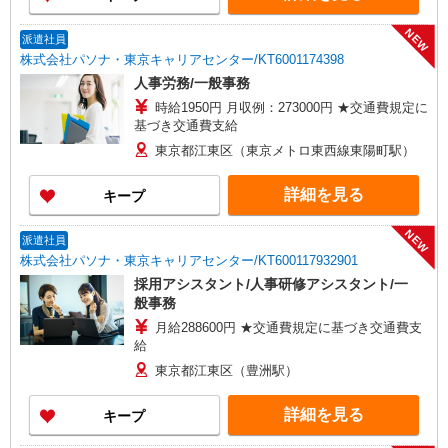
NEW
派遣社員
株式会社パソナ・東京キャリアセンター/KT6001174398
人事労務/一般事務
時給1950円 月収例：273000円 ★交通費規定に
基づき交通費支給
東京都江東区（東京メトロ東西線東陽町駅）
詳細を見る
キープ
NEW
派遣社員
株式会社パソナ・東京キャリアセンター/KT600117932901
採用アシスタント/人事研修アシスタント/一
般事務
月給288600円 ★交通費規定に基づき交通費支
給
東京都江東区（豊洲駅）
詳細を見る
キープ