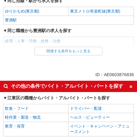
同じ沿線・駅から求人を探す
ゆりかもめ(東京都)
東京メトロ有楽町線(東京都)
豊洲駅
同じ職種から豊洲駅の求人を探す
経理・人事・労務・総務・法務
関連する条件をもっと見る
同じ雇用形態から豊洲駅の求人を探す
契約社員
同じ特徴から豊洲駅の求人を探す
ID：AE0603876836
入社日応相談
即日勤務OK
その他の条件でバイト・アルバイト・パートを探す
履歴書不要
Web面接OK
江東区の職種からバイト・アルバイト・パートを探す
職場見学OKまたは説明会あり
女性活躍中
飲食・フード
ドライバー・配達
主婦・主夫歓迎
フリーター歓迎
軽作業・製造・物流
ヘルス・ビューティー
学歴不問
ブランクOK
教育・保育
イベント・キャンペーン・アミュ
完全週休2日制
年間休日120日以上
ーズメント
土日祝休み
平日のみ勤務OK