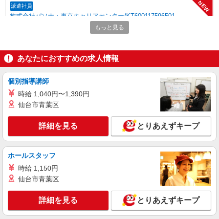
NEW
派遣社員
株式会社パソナ・東京キャリアセンター/KT600117596501
人事労務/一般事務
もっと見る
月給288600円 ★交通費規定に基づき交通費支
給
あなたにおすすめの求人情報
東京都江東区（東京メトロ東西線東陽町駅）
個別指導講師
詳細を見る
キープ
時給 1,040円〜1,390円
NEW
仙台市青葉区
紹介予定派遣
株式会社パソナ・東京キャリアセンター/KT6001170231
詳細を見る
人事労務
とりあえずキープ
時給1950円 ★交通費規定に基づき交通費支給
東京都江東区（豊洲駅）
ホールスタッフ
時給 1,150円
詳細を見る
キープ
仙台市青葉区
NEW
派遣社員
詳細を見る
とりあえずキープ
株式会社パソナ・東京キャリアセンター/KT600117546801
経理