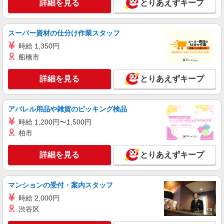
詳細を見る
とりあえずキープ
NEW
派遣社員
株式会社パソナ・東京キャリアセンター/KT6001179329
スーパー資材の仕分け作業スタッフ
採用アシスタント/人事研修アシスタント/一
般事務
時給 1,350円
船橋市
月給288600円 ★交通費規定に基づき交通費支
給
詳細を見る
とりあえずキープ
東京都江東区（豊洲駅）
詳細を見る
キープ
アパレル用品や雑貨のピッキング検品
NEW
時給 1,200円〜1,500円
派遣社員
柏市
株式会社パソナ・東京キャリアセンター/KT6001172068
経理/営業事務
詳細を見る
とりあえずキープ
時給2050円 ★交通費規定に基づき交通費支給
東京都江東区（住吉駅）
マンションの受付・案内スタッフ
詳細を見る
キープ
時給 2,000円
渋谷区
NEW
派遣社員