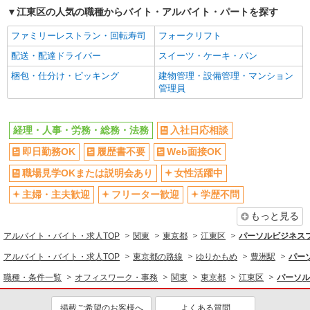
江東区の人気の職種からバイト・アルバイト・パートを探す
フルタイム歓迎
服装自由
ファミリーレストラン・回転寿司
フォークリフト
禁煙・分煙
上場企業・上場企業のグループ会
社
配送・配達ドライバー
スイーツ・ケーキ・パン
残業ほぼなし
残業少なめ（月20h未満）
梱包・仕分け・ピッキング
建物管理・設備管理・マンション
管理員
転勤なし
登録制
交通費支給
社会保険あり
経理・人事・労務・総務・法務
入社日応相談
研修制度あり
資格取得支援制度あり
即日勤務OK
履歴書不要
Web面接OK
同じ職種から求人を探す
職場見学OKまたは説明会あり
女性活躍中
オフィスワーク・事務
主婦・主夫歓迎
フリーター歓迎
学歴不問
経理・人事・労務・総務・法務
もっと見る
同じ特徴から求人を探す
アルバイト・バイト・求人TOP
関東
東京都
江東区
パーソルビジネス
土日祝休み
服装自由
アルバイト・バイト・求人TOP
東京都の路線
ゆりかもめ
豊洲駅
パー
上場企業・上場企業のグループ会
交通費支給
職種・条件一覧
オフィスワーク・事務
関東
東京都
江東区
パーソル
社
社会保険あり
掲載ご希望のお客様へ
よくある質問