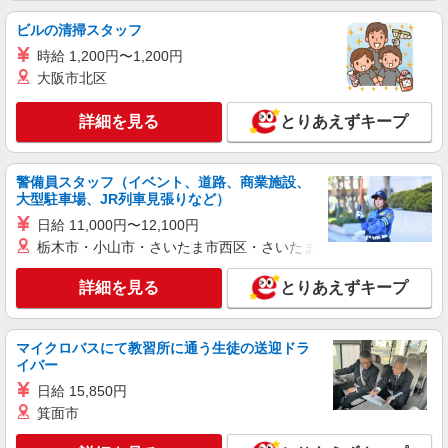
ビルの清掃スタッフ
詳細を見る
キープ
時給 1,200円〜1,200円
大阪市北区
NEW
派遣社員
株式会社パソナ・東京キャリアセンター/KT6001175468
詳細を見る
とりあえずキープ
経理
月給288600円 ★交通費規定に基づき交通費支
給
警備員スタッフ（イベント、道路、商業施設、
大型駐車場、JR列車見張りなど）
東京都江東区（豊洲駅）
日給 11,000円〜12,100円
詳細を見る
キープ
栃木市・小山市・さいたま市西区・さいたま市岩槻区・久喜市・
NEW
詳細を見る
とりあえずキープ
紹介予定派遣
株式会社パソナ・東京キャリアセンター/KT600117023101
人事労務
マイクロバスにて教習所に通う生徒の送迎ドラ
時給1950円 ★交通費規定に基づき交通費支給
イバー
東京都江東区（豊洲駅）
日給 15,850円
箕面市
詳細を見る
キープ