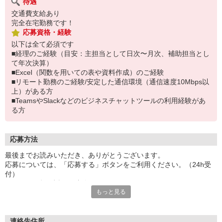
待遇
交通費支給あり
完全在宅勤務です！
応募資格・経験
以下は全て必須です
■経理のご経験（目安：主担当として日次〜月次、補助担当とし
て年次決算）
■Excel（関数を用いての表や資料作成）のご経験
■リモート勤務のご経験/安定した通信環境（通信速度10Mbps以
上）がある方
■TeamsやSlackなどのビジネスチャットツールの利用経験があ
る方
応募方法
最後までお読みいただき、ありがとうございます。
応募については、「応募する」ボタンをご利用ください。（24h受
付）
こちらより折り返しご連絡させていただきます。
もっと見る
◆応募・選考の流れ◆
応募
※応募後、選考に進む方には5営業日以内にご連絡いたします。
連絡先住所