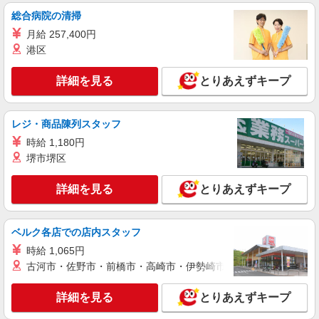
月給288600円 ★交通費規定に基づき交通費支
総合病院の清掃
給
月給 257,400円
東京都江東区（豊洲駅）
港区
詳細を見る
キープ
詳細を見る
とりあえずキープ
NEW
派遣社員
株式会社パソナ・東京キャリアセンター/KT6001178382
レジ・商品陳列スタッフ
人事労務/一般事務
時給 1,180円
月給288600円 ★交通費規定に基づき交通費支
堺市堺区
給
東京都江東区（東京メトロ東西線東陽町駅）
詳細を見る
とりあえずキープ
詳細を見る
キープ
ベルク各店での店内スタッフ
NEW
時給 1,065円
紹介予定派遣
株式会社パソナ・東京キャリアセンター/KT600117023102
古河市・佐野市・前橋市・高崎市・伊勢崎市・太田市・館林市・
人事労務
詳細を見る
とりあえずキープ
時給1950円 ★交通費規定に基づき交通費支給
東京都江東区（豊洲駅）