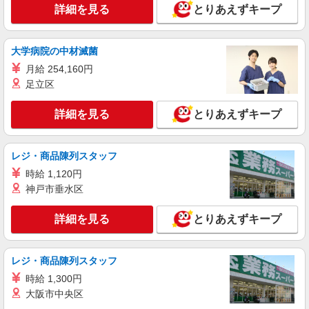
株式会社パソナ・東京キャリアセンター/KT6001176082
詳細を見る
とりあえずキープ
人事労務/一般事務
月給310800円 ★交通費規定に基づき交通費支
給
大学病院の中材滅菌
東京都江東区（東京メトロ東西線東陽町駅）
月給 254,160円
足立区
詳細を見る
キープ
詳細を見る
とりあえずキープ
NEW
紹介予定派遣
株式会社パソナ・東京キャリアセンター/KT600117023403
レジ・商品陳列スタッフ
人事労務
時給 1,120円
時給1950円 ★交通費規定に基づき交通費支給
神戸市垂水区
東京都江東区（豊洲駅）
詳細を見る
とりあえずキープ
詳細を見る
キープ
レジ・商品陳列スタッフ
時給 1,300円
大阪市中央区